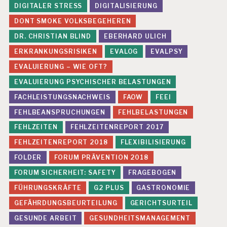
DIGITALER STRESS
DIGITALISIERUNG
DONT SMOKE VOLKSBEGEHEREN
DR. CHRISTIAN BLIND
EBERHARD ULICH
ERKRANKUNGSRISIKEN
EVALOG
EVALPSY
EVALUIERUNG – WIE OFT?
EVALUIERUNG PSYCHISCHER BELASTUNGEN
FACHLEISTUNGSNACHWEIS
FAOW
FEEI
FEHLBEANSPRUCHUNGEN
FEHLBELASTUNGEN
FEHLZEITEN
FEHLZEITENREPORT 2017
FEHLZEITENREPORT 2018
FLEXIBILISIERUNG
FOLDER
FORUM PRÄVENTION 2018
FORUM SICHERHEIT: SAFETY
FRAGEBOGEN
FÜHRUNGSKRÄFTE
G2 PLUS
GASTRONOMIE
GEFÄHRDUNGSBEURTEILUNG
GERICHTSURTEIL
GESUNDE ARBEIT
GESUNDHEITSMANAGEMENT