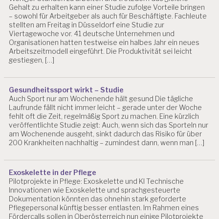
Gehalt zu erhalten kann einer Studie zufolge Vorteile bringen
– sowohl für Arbeitgeber als auch für Beschäftigte. Fachleute
stellten am Freitag in Düsseldorf eine Studie zur
Viertagewoche vor. 41 deutsche Unternehmen und
Organisationen hatten testweise ein halbes Jahr ein neues
Arbeitszeitmodell eingeführt. Die Produktivität sei leicht
gestiegen, […]
Gesundheitssport wirkt – Studie
Auch Sport nur am Wochenende hält gesund Die tägliche
Laufrunde fällt nicht immer leicht – gerade unter der Woche
fehlt oft die Zeit, regelmäßig Sport zu machen. Eine kürzlich
veröffentlichte Studie zeigt: Auch, wenn sich das Sporteln nur
am Wochenende ausgeht, sinkt dadurch das Risiko für über
200 Krankheiten nachhaltig – zumindest dann, wenn man […]
Exoskelette in der Pflege
Pilotprojekte in Pflege: Exoskelette und KI Technische
Innovationen wie Exoskelette und sprachgesteuerte
Dokumentation könnten das ohnehin stark geforderte
Pflegepersonal künftig besser entlasten. Im Rahmen eines
Fördercalls sollen in Oberösterreich nun einige Pilotprojekte