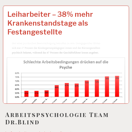
ARBEIT
16 AUG. 2017
Leiharbeiter – 38% mehr
UND
Krankenstandstage als
GESUNDHEIT…
Festangestellte
Arbeitspsychologie Team
Dr.Blind