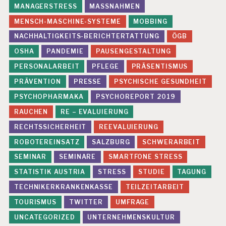
MANAGERSTRESS
MASSNAHMEN
MENSCH-MASCHINE-SYSTEME
MOBBING
NACHHALTIGKEITS-BERICHTERTATTUNG
ÖGB
OSHA
PANDEMIE
PAUSENGESTALTUNG
PERSONALARBEIT
PFLEGE
PRÄSENTISMUS
PRÄVENTION
PRESSE
PSYCHISCHE GESUNDHEIT
PSYCHOPHARMAKA
PSYCHOREPORT 2019
RAUCHEN
RE – EVALUIERUNG
RECHTSSICHERHEIT
REEVALUIERUNG
ROBOTEREINSATZ
SALZBURG
SCHWERARBEIT
SEMINAR
SEMINARE
SMARTFONE STRESS
STATISTIK AUSTRIA
STRESS
STUDIE
TAGUNG
TECHNIKERKRANKENKASSE
TEILZEITARBEIT
TOURISMUS
TWITTER
UMFRAGE
UNCATEGORIZED
UNTERNEHMENSKULTUR