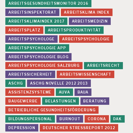
ARBEITSGESUNDHEITSMONITOR 2016
ARBEITSINSPEKTORAT
ARBEITSKLIMA INDEX
ARBEITSKLIMAINDEX 2017
ARBEITSMEDIZIN
ARBEITSPLATZ
ARBEITSPRODUKTIVITÄT
ARBEITSPSYCHOLOGE
ARBEITSPSYCHOLOGIE
ARBEITSPSYCHOLOGIE APP
ARBEITSPSYCHOLOGIE BLOG
ARBEITSPSYCHOLOGIE SALZBURG
ARBEITSRECHT
ARBEITSSICHERHEIT
ARBEITSWISSENSCHAFT
ASCHG
ASCHG NOVELLE 2012 2013
ASSISTENZSYSTEME
AUVA
BAUA
BAUGEWERBE
BELASTUNGEN
BERATUNG
BETRIEBLICHE GESUNDHEITSFÖRDERUNG
BILDUNGSPERSONAL
BURNOUT
CORONA
DAK
DEPRESSION
DEUTSCHER STRESSREPORT 2012