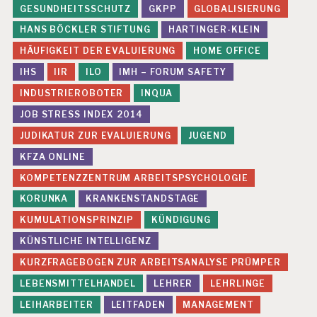
GESUNDHEITSSCHUTZ
GKPP
GLOBALISIERUNG
HANS BÖCKLER STIFTUNG
HARTINGER-KLEIN
HÄUFIGKEIT DER EVALUIERUNG
HOME OFFICE
IHS
IIR
ILO
IMH – FORUM SAFETY
INDUSTRIEROBOTER
INQUA
JOB STRESS INDEX 2014
JUDIKATUR ZUR EVALUIERUNG
JUGEND
KFZA ONLINE
KOMPETENZZENTRUM ARBEITSPSYCHOLOGIE
KORUNKA
KRANKENSTANDSTAGE
KUMULATIONSPRINZIP
KÜNDIGUNG
KÜNSTLICHE INTELLIGENZ
KURZFRAGEBOGEN ZUR ARBEITSANALYSE PRÜMPER
LEBENSMITTELHANDEL
LEHRER
LEHRLINGE
LEIHARBEITER
LEITFADEN
MANAGEMENT