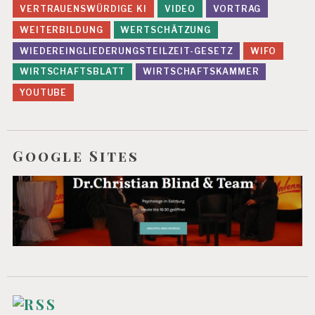
VERTRAUENSWÜRDIGE KI
VIDEO
VORTRAG
WEITERBILDUNG
WERTSCHÄTZUNG
WIEDEREINGLIEDERUNGSTEILZEIT-GESETZ
WIFO
WIRTSCHAFTSBLATT
WIRTSCHAFTSKAMMER
YOUTUBE
Google Sites