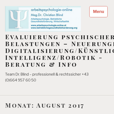
Skip
to
Menu
content
Evaluierung psychische
Belastungen – Neuerung
Digitalisierung/Künstli
Intelligenz/Robotik -
Beratung & Info
Team Dr. Blind – professionell & rechtssicher +43
(0)664 957 60 50
Monat:
August 2017