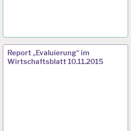
ARBEITSBEDINGUNGEN…
11 NOV. 2015
Report „Evaluierung“ im
Wirtschaftsblatt 10.11.2015