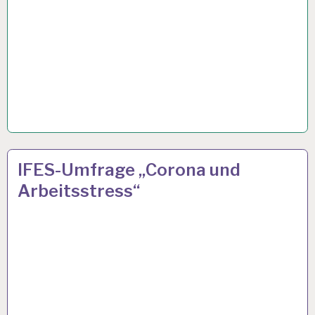
3
23 NOV. 2021
IFES-Umfrage „Corona und
G
Arbeitsstress“
REGEL…