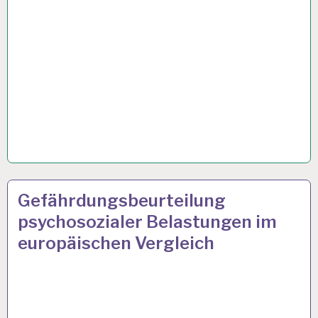
ARBEIT
8 FEB. 2017
Gefährdungsbeurteilung
UND
psychosozialer Belastungen im
GESUNDHEIT…
europäischen Vergleich