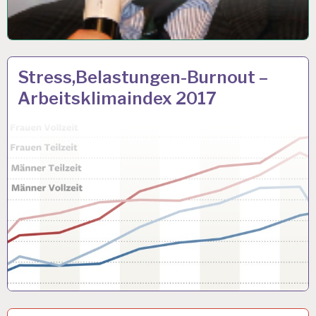
ARBEIT
23 MAI 2017
Stress,Belastungen-Burnout –
UND
Arbeitsklimaindex 2017
GESUNDHEIT…