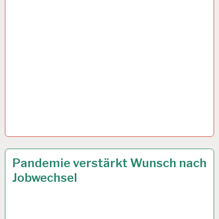
ARBEITSTAG…
2,5
19 JAN. 2022
Pandemie verstärkt Wunsch nach
G
Jobwechsel
REGEL…