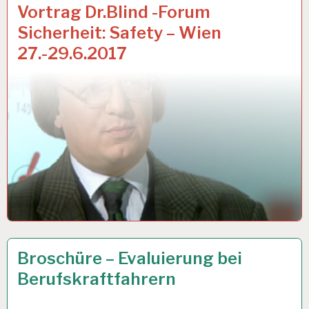
ARBEIT
31 MÄRZ 2017
Vortrag Dr.Blind -Forum
UND
Sicherheit: Safety – Wien
GESUNDHEIT…
27.-29.6.2017
ARBEITSANALYSE…
23 MÄRZ 2017
Broschüre – Evaluierung bei
Berufskraftfahrern