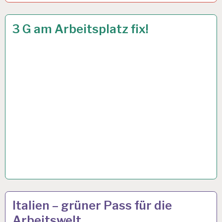
50PLUS…
19 OKT. 2021
3 G am Arbeitsplatz fix!
50PLUS…
15 OKT. 2021
Italien – grüner Pass für die
Arbeitswelt