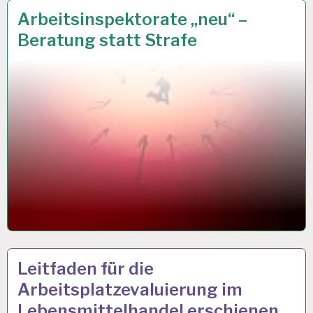
ARBEIT
24 APR. 2018
Arbeitsinspektorate „neu“ –
UND
Beratung statt Strafe
GESUNDHEIT…
ARBEITSBEDINGUNGEN…
10 OKT. 2017
Leitfaden für die
Arbeitsplatzevaluierung im
Lebensmittelhandel erschienen