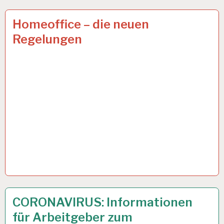
ARBEIT
6 APR. 2021
Homeoffice – die neuen
UND
Regelungen
GESUNDHEIT…
50PLUS…
7 APR. 2020
CORONAVIRUS: Informationen
für Arbeitgeber zum