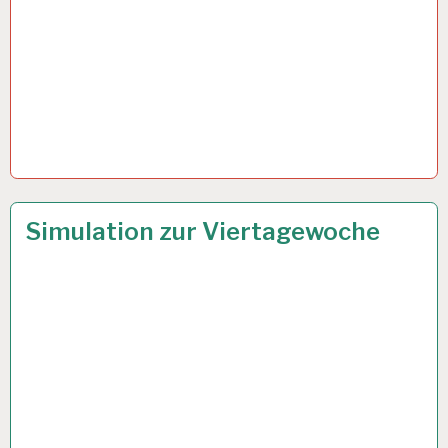
4-
14 JULI 2021
Simulation zur Viertagewoche
TAGE-
WOCHE…