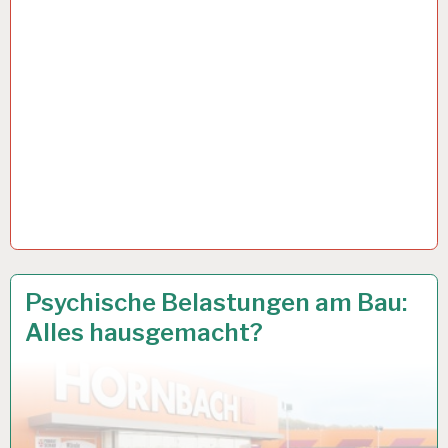
12-
15 OKT. 2018
Psychische Belastungen am Bau:
STUNDEN-
Alles hausgemacht?
ARBEITSTAG…