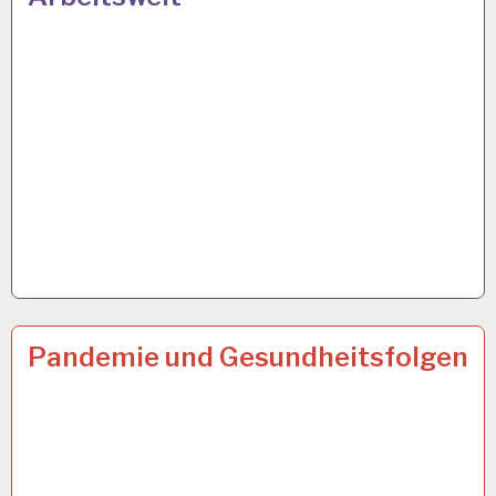
50PLUS…
23 SEP. 2021
Pandemie und Gesundheitsfolgen