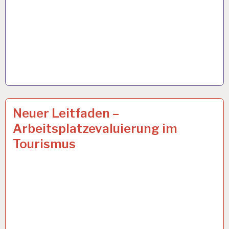
ARBEIT
8 OKT. 2019
Neuer Leitfaden –
UND
Arbeitsplatzevaluierung im
GESUNDHEIT…
Tourismus