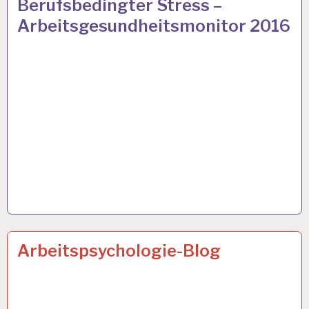
Berufsbedingter Stress –
UND
Arbeitsgesundheitsmonitor 2016
GESUNDHEIT…
ARBEIT
30 NOV. 2016
Arbeitspsychologie-Blog
UND
GESUNDHEIT…