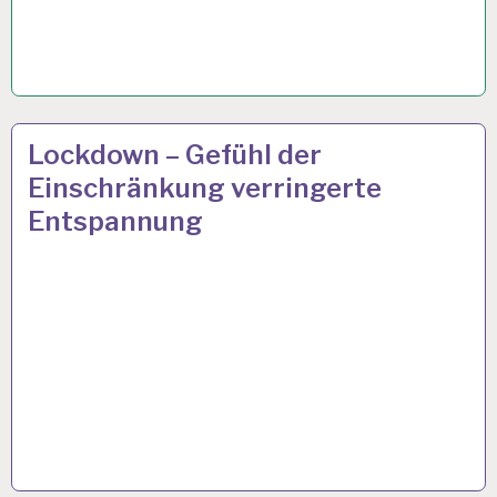
ARBEIT
25 JUNI 2021
Lockdown – Gefühl der
UND
Einschränkung verringerte
GESUNDHEIT…
Entspannung