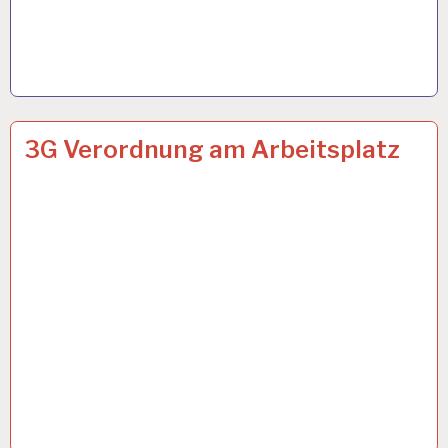
ARBEIT
26 OKT. 2021
3G Verordnung am Arbeitsplatz
UND
GESUNDHEIT…