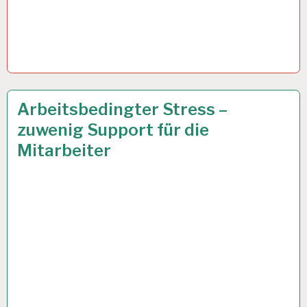
12-
8 JAN. 2024
Arbeitsbedingter Stress –
STUNDEN-
zuwenig Support für die
ARBEITSTAG…
Mitarbeiter