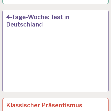
4-
22 SEP. 2023
4-Tage-Woche: Test in
TAGE-
Deutschland
WOCHE…
12-
26 JAN. 2023
Klassischer Präsentismus
STUNDEN-