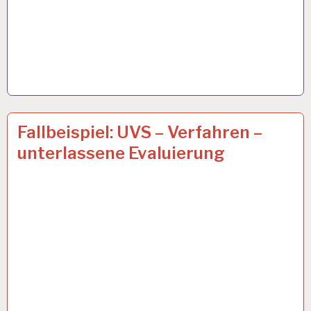
ARBEIT
18 JAN. 2017
Fallbeispiel: UVS – Verfahren –
UND
unterlassene Evaluierung
GESUNDHEIT…