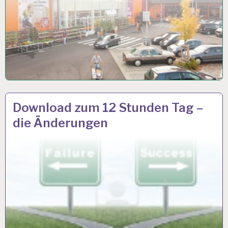
12-
27 SEP. 2018
Download zum 12 Stunden Tag –
STUNDEN-
die Änderungen
ARBEITSTAG…