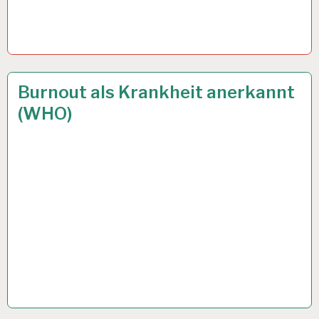
12-
27 MAI 2019
Burnout als Krankheit anerkannt
STUNDEN-
(WHO)
ARBEITSTAG…