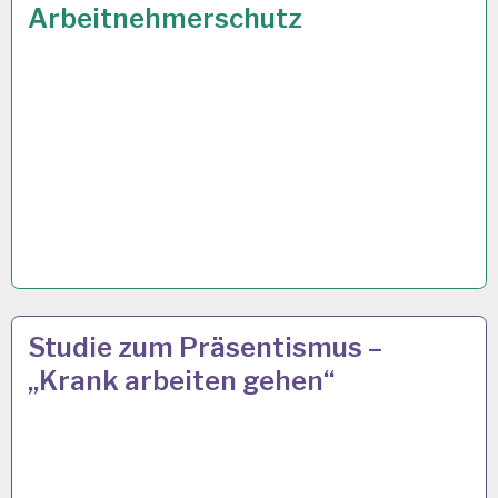
Arbeitnehmerschutz
12-
28 OKT. 2019
Studie zum Präsentismus –
STUNDEN-
„Krank arbeiten gehen“
ARBEITSTAG…