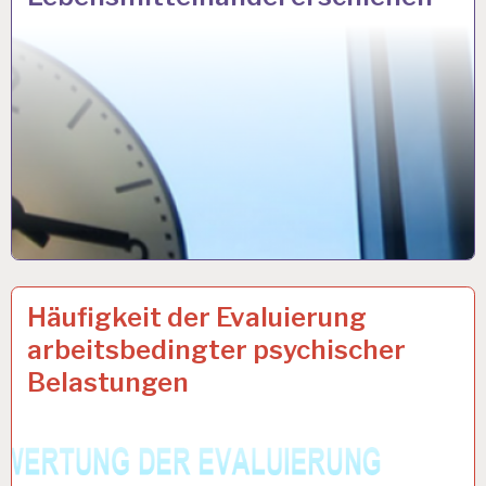
ARBEIT
3 OKT. 2017
Häufigkeit der Evaluierung
UND
arbeitsbedingter psychischer
GESUNDHEIT…
Belastungen