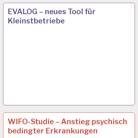
ARBEIT
15 MÄRZ 2019
EVALOG – neues Tool für
UND
Kleinstbetriebe
GESUNDHEIT…
ARBEIT
4 FEB. 2019
WIFO-Studie – Anstieg psychisch
UND
bedingter Erkrankungen
GESUNDHEIT…