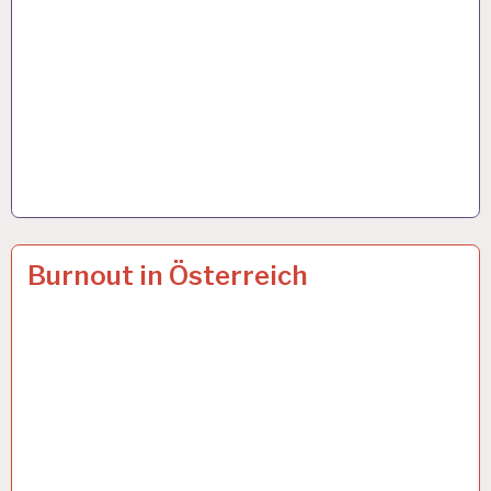
12-
14 APR. 2024
Burnout in Österreich
STUNDEN-
ARBEITSTAG…