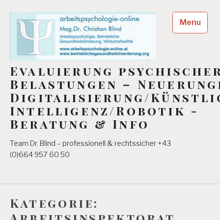
Skip
to
Menu
content
Evaluierung psychische
Belastungen – Neuerung
Digitalisierung/Künstli
Intelligenz/Robotik -
Beratung & Info
Team Dr. Blind – professionell & rechtssicher +43
(0)664 957 60 50
Kategorie:
Arbeitsinspektorat