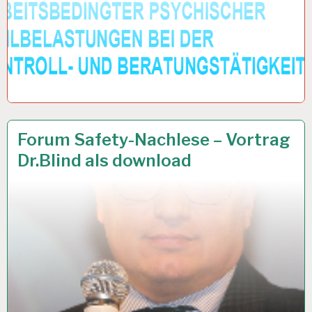
ARBEIT
6 JULI 2017
Forum Safety-Nachlese – Vortrag
UND
Dr.Blind als download
GESUNDHEIT…