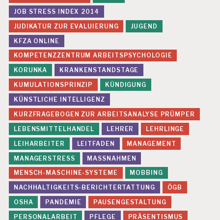
JOB STRESS INDEX 2014
JUDIKATUR ZUR EVALUIERUNG
JUGEND
KFZA ONLINE
KOMPETENZZENTRUM ARBEITSPSYCHOLOGIE
KORUNKA
KRANKENSTANDSTAGE
KUMULATIONSPRINZIP
KÜNDIGUNG
KÜNSTLICHE INTELLIGENZ
KURZFRAGEBOGEN ZUR ARBEITSANALYSE PRÜMPER
LEBENSMITTELHANDEL
LEHRER
LEHRLINGE
LEIHARBEITER
LEITFADEN
MANAGEMENT
MANAGERSTRESS
MASSNAHMEN
MENSCH-MASCHINE-SYSTEME
MOBBING
NACHHALTIGKEITS-BERICHTERTATTUNG
ÖGB
OSHA
PANDEMIE
PAUSENGESTALTUNG
PERSONALARBEIT
PFLEGE
PRÄSENTISMUS