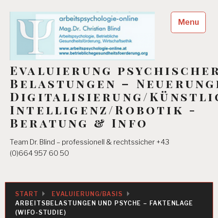
Skip
to
Menu
content
Evaluierung psychische
Belastungen – Neuerung
Digitalisierung/Künstli
Intelligenz/Robotik -
Beratung & Info
Team Dr. Blind – professionell & rechtssicher +43
(0)664 957 60 50
START
EVALUIERUNG/BASIS
ARBEITSBELASTUNGEN UND PSYCHE – FAKTENLAGE
(WIFO-STUDIE)