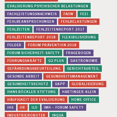
EVALUIERUNG PSYCHISCHER BELASTUNGEN
FACHLEISTUNGSNACHWEIS
FAOW
FEEI
FEHLBEANSPRUCHUNGEN
FEHLBELASTUNGEN
FEHLZEITEN
FEHLZEITENREPORT 2017
FEHLZEITENREPORT 2018
FLEXIBILISIERUNG
FOLDER
FORUM PRÄVENTION 2018
FORUM SICHERHEIT: SAFETY
FRAGEBOGEN
FÜHRUNGSKRÄFTE
G2 PLUS
GASTRONOMIE
GEFÄHRDUNGSBEURTEILUNG
GERICHTSURTEIL
GESUNDE ARBEIT
GESUNDHEITSMANAGEMENT
GESUNDHEITSSCHUTZ
GKPP
GLOBALISIERUNG
HANS BÖCKLER STIFTUNG
HARTINGER-KLEIN
HÄUFIGKEIT DER EVALUIERUNG
HOME OFFICE
IHS
IIR
ILO
IMH – FORUM SAFETY
INDUSTRIEROBOTER
INQUA