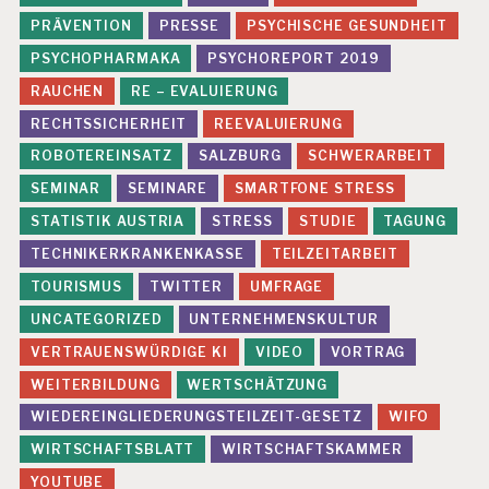
PRÄVENTION
PRESSE
PSYCHISCHE GESUNDHEIT
PSYCHOPHARMAKA
PSYCHOREPORT 2019
RAUCHEN
RE – EVALUIERUNG
RECHTSSICHERHEIT
REEVALUIERUNG
ROBOTEREINSATZ
SALZBURG
SCHWERARBEIT
SEMINAR
SEMINARE
SMARTFONE STRESS
STATISTIK AUSTRIA
STRESS
STUDIE
TAGUNG
TECHNIKERKRANKENKASSE
TEILZEITARBEIT
TOURISMUS
TWITTER
UMFRAGE
UNCATEGORIZED
UNTERNEHMENSKULTUR
VERTRAUENSWÜRDIGE KI
VIDEO
VORTRAG
WEITERBILDUNG
WERTSCHÄTZUNG
WIEDEREINGLIEDERUNGSTEILZEIT-GESETZ
WIFO
WIRTSCHAFTSBLATT
WIRTSCHAFTSKAMMER
YOUTUBE