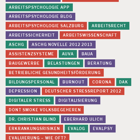
ARBEITSPSYCHOLOGIE APP
ARBEITSPSYCHOLOGIE BLOG
ARBEITSPSYCHOLOGIE SALZBURG
ARBEITSRECHT
ARBEITSSICHERHEIT
ARBEITSWISSENSCHAFT
ASCHG
ASCHG NOVELLE 2012 2013
ASSISTENZSYSTEME
AUVA
BAUA
BAUGEWERBE
BELASTUNGEN
BERATUNG
BETRIEBLICHE GESUNDHEITSFÖRDERUNG
BILDUNGSPERSONAL
BURNOUT
CORONA
DAK
DEPRESSION
DEUTSCHER STRESSREPORT 2012
DIGITALER STRESS
DIGITALISIERUNG
DONT SMOKE VOLKSBEGEHEREN
DR. CHRISTIAN BLIND
EBERHARD ULICH
ERKRANKUNGSRISIKEN
EVALOG
EVALPSY
EVALUIERUNG – WIE OFT?