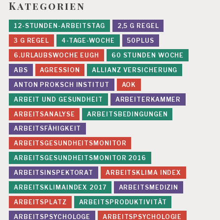
Kategorien
12-STUNDEN-ARBEITSTAG
2,5 G REGEL
3 G REGEL
4-TAGE-WOCHE
50PLUS
6.URLAUBSWOCHE EUGH
60 STUNDEN WOCHE
ABS
AGRESSION
ALLIANZ VERSICHERUNG
ANTON PROKSCH INSTITUT
AOK
ARBEIT UND GESUNDHEIT
ARBEITERKAMMER
ARBEITSANALYSE
ARBEITSBEDINGUNGEN
ARBEITSFÄHIGKEIT
ARBEITSGESUNDHEITSMONITOR
ARBEITSGESUNDHEITSMONITOR 2016
ARBEITSINSPEKTORAT
ARBEITSKLIMA INDEX
ARBEITSKLIMAINDEX 2017
ARBEITSMEDIZIN
ARBEITSPLATZ
ARBEITSPRODUKTIVITÄT
ARBEITSPSYCHOLOGE
ARBEITSPSYCHOLOGIE