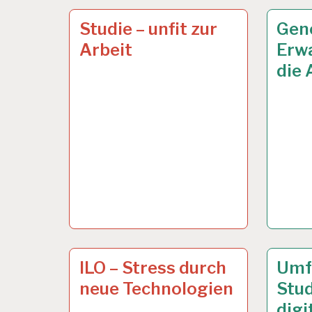
50PLUS…
19 APR. 2021
ARBEI
8 OKT.
Studie – unfit zur
Gene
UND
Arbeit
Erw
GESUN
die 
12-
19 APR. 2019
12-
20 NO
ILO – Stress durch
Umf
STUNDEN-
STUND
neue Technologien
Stu
ARBEITSTAG…
ARBEI
digi