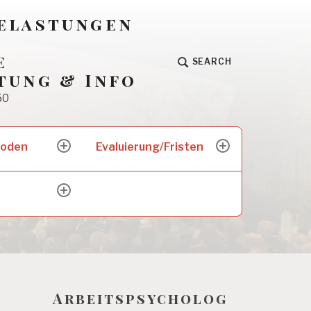
Belastungen
e
SEARCH
tung & Info
50
hoden
Evaluierung/Fristen
expand
expand
child
child
menu
menu
expand
child
menu
Arbeitspsycholog