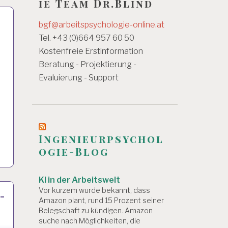
ie Team Dr.Blind
bgf@arbeitspsychologie-online.at
Tel. +43 (0)664 957 60 50
Kostenfreie Erstinformation
Beratung - Projektierung -
Evaluierung - Support
Ingenieurpsychol
ogie-Blog
KI in der Arbeitswelt
Vor kurzem wurde bekannt, dass
-
Amazon plant, rund 15 Prozent seiner
Belegschaft zu kündigen. Amazon
suche nach Möglichkeiten, die