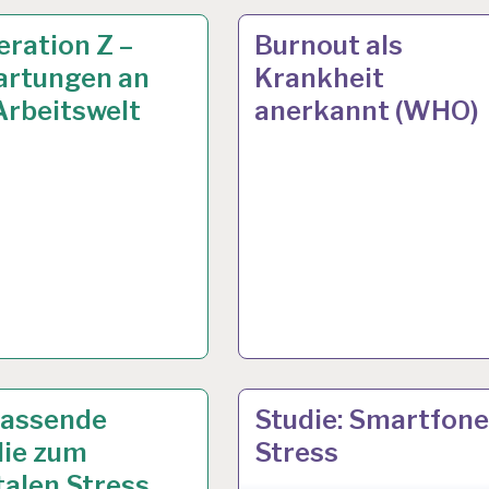
T
 2019
12-
27 MAI 2019
ration Z –
Burnout als
STUNDEN-
artungen an
Krankheit
DHEIT…
ARBEITSTAG…
Arbeitswelt
anerkannt (WHO)
V. 2018
12-
26 SEP. 2018
assende
Studie: Smartfone
EN-
STUNDEN-
die zum
Stress
TSTAG…
ARBEITSTAG…
talen Stress