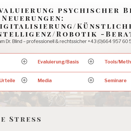
valuierung psychischer 
 Neuerungen:
igitalisierung/Künstlich
ntelligenz/Robotik -Bera
m Dr. Blind – professionell & rechtssicher +43 (0)664 957 60 
Evaluierung/Basis
Tools/Met
expand
expand
child
child
menu
menu
Urteile
Media
Seminare
expand
expand
child
child
menu
menu
e Stress