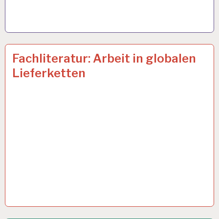
ARBEIT
12 MAI 2022
Fachliteratur: Arbeit in globalen
UND
Lieferketten
GESUNDHEIT…