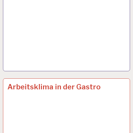
ARBEITSBEDINGUNGEN…
17 FEB. 2022
Arbeitsklima in der Gastro