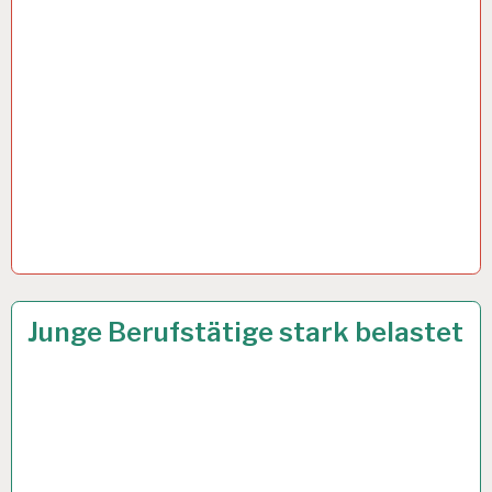
ARBEIT
4 OKT. 2022
Junge Berufstätige stark belastet
UND
GESUNDHEIT…