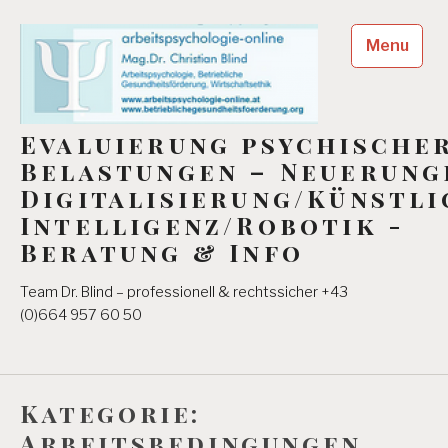
Skip
to
Menu
content
Evaluierung psychische
Belastungen – Neuerung
Digitalisierung/Künstli
Intelligenz/Robotik -
Beratung & Info
Team Dr. Blind – professionell & rechtssicher +43
(0)664 957 60 50
Kategorie:
Arbeitsbedingungen