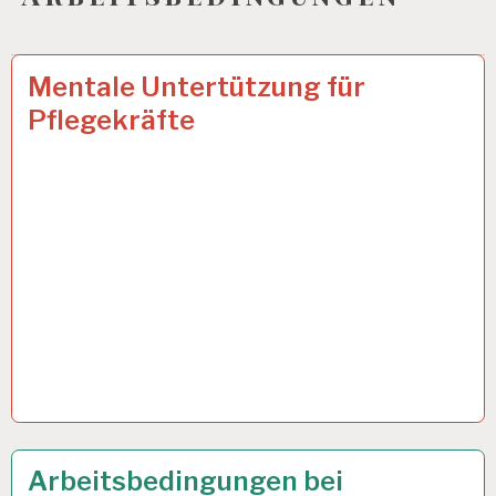
12-
17 FEB. 2025
Mentale Untertützung für
STUNDEN-
Pflegekräfte
ARBEITSTAG…
ARBEIT
16 JAN. 2025
Arbeitsbedingungen bei
UND