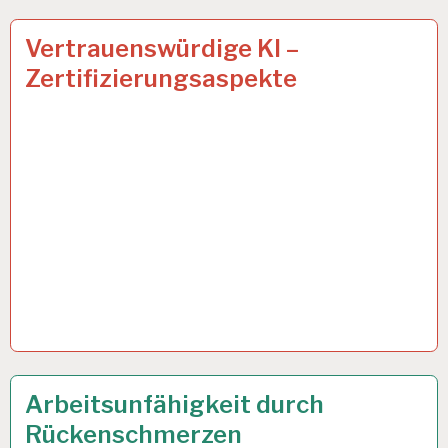
ARBEITSANALYSE…
21 JUNI 2023
Vertrauenswürdige KI –
Zertifizierungsaspekte
50PLUS…
5 JUNI 2023
Arbeitsunfähigkeit durch
Rückenschmerzen