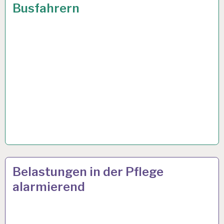
Busfahrern
GESUNDHEIT…
12-
11 NOV. 2024
Belastungen in der Pflege
STUNDEN-
alarmierend
ARBEITSTAG…