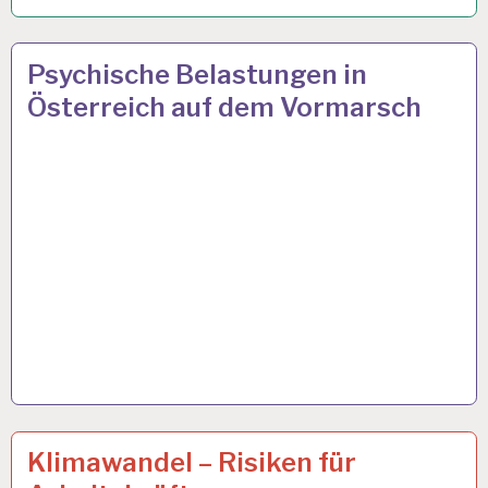
6.URLAUBSWOCHE
7 AUG. 2024
Psychische Belastungen in
EUGH…
Österreich auf dem Vormarsch
50PLUS…
25 APR. 2024
Klimawandel – Risiken für