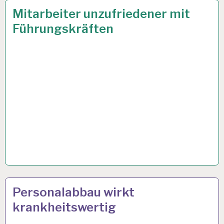
50PLUS…
8 APR. 2022
Mitarbeiter unzufriedener mit
Führungskräften
ARBEIT
17 FEB. 2022
Personalabbau wirkt
UND
krankheitswertig
GESUNDHEIT…