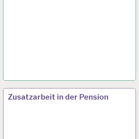
50PLUS…
10 MÄRZ 2023
Zusatzarbeit in der Pension