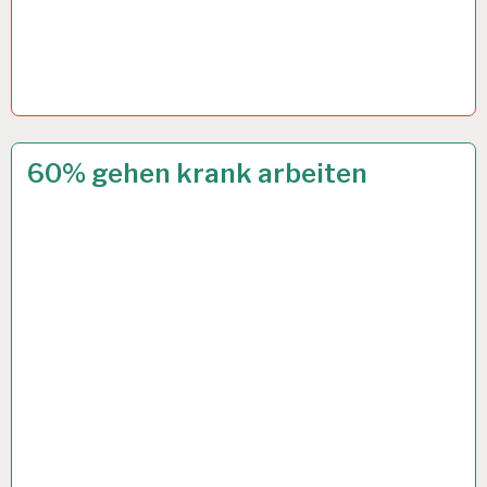
12-
4 OKT. 2024
60% gehen krank arbeiten
STUNDEN-
ARBEITSTAG…