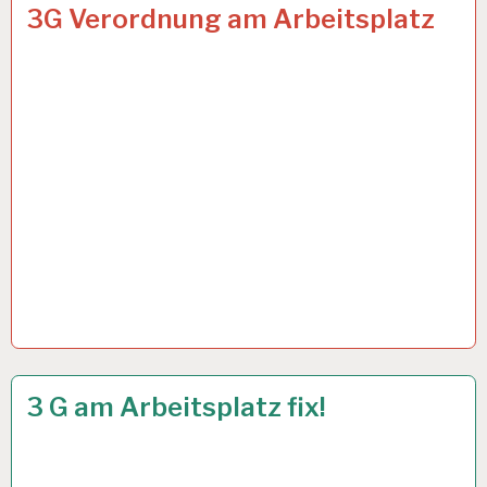
ARBEIT
26 OKT. 2021
3G Verordnung am Arbeitsplatz
UND
GESUNDHEIT…
50PLUS…
19 OKT. 2021
3 G am Arbeitsplatz fix!