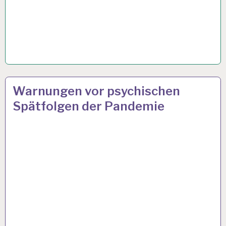
ARBEIT
6 APR. 2021
Warnungen vor psychischen
UND
Spätfolgen der Pandemie
GESUNDHEIT…