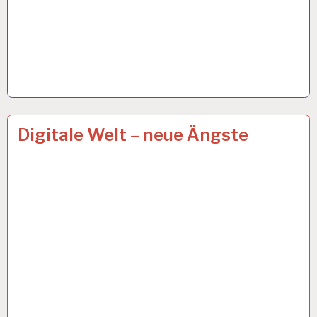
ARBEIT
6 OKT. 2021
Digitale Welt – neue Ängste
UND
GESUNDHEIT…