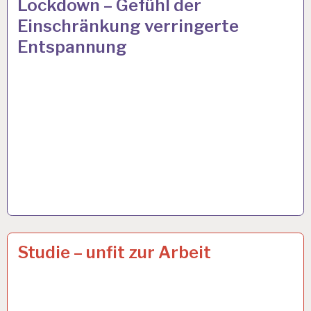
Lockdown – Gefühl der
UND
Einschränkung verringerte
GESUNDHEIT…
Entspannung
50PLUS…
19 APR. 2021
Studie – unfit zur Arbeit