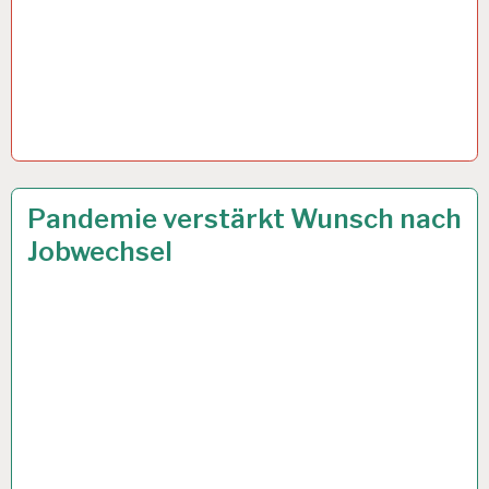
2,5
19 JAN. 2022
Pandemie verstärkt Wunsch nach
G
Jobwechsel
REGEL…