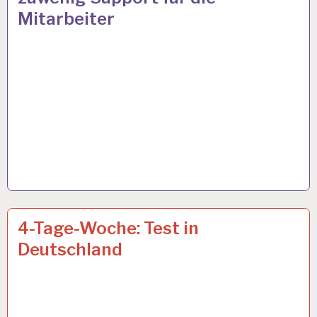
Mitarbeiter
4-
22 SEP. 2023
4-Tage-Woche: Test in
TAGE-
Deutschland
WOCHE…