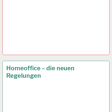
ARBEIT
6 APR. 2021
Homeoffice – die neuen
UND
Regelungen
GESUNDHEIT…