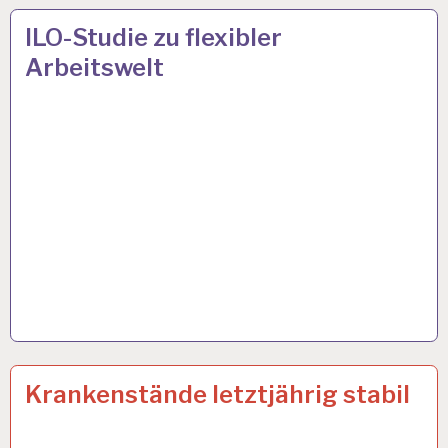
4-
9 JAN. 2023
ILO-Studie zu flexibler
TAGE-
Arbeitswelt
WOCHE…
12-
28 DEZ. 2022
Krankenstände letztjährig stabil
STUNDEN-
ARBEITSTAG…