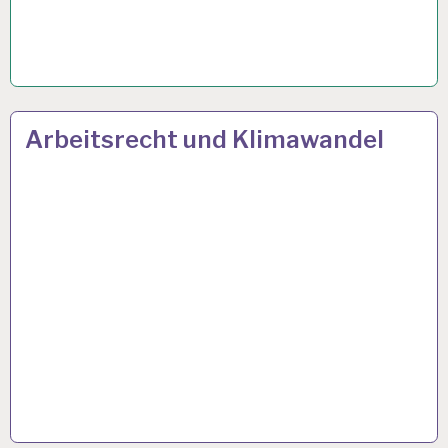
12-
26 JULI 2023
Arbeitsrecht und Klimawandel
STUNDEN-
ARBEITSTAG…