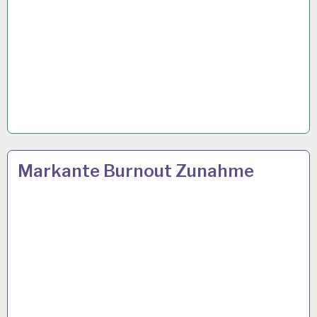
12-
13 MÄRZ 2024
Markante Burnout Zunahme
STUNDEN-
ARBEITSTAG…