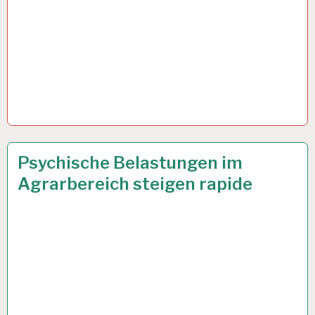
12-
9 AUG. 2023
Psychische Belastungen im
STUNDEN-
Agrarbereich steigen rapide
ARBEITSTAG…