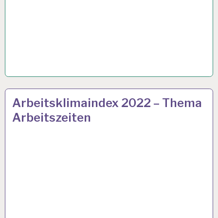
50PLUS…
24 JUNI 2022
Arbeitsklimaindex 2022 – Thema
Arbeitszeiten