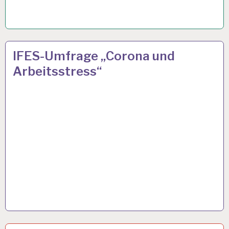
3
23 NOV. 2021
IFES-Umfrage „Corona und
G
Arbeitsstress“
REGEL…