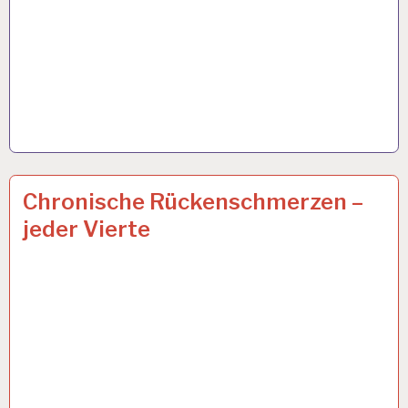
12-
3 FEB. 2023
Chronische Rückenschmerzen –
STUNDEN-
jeder Vierte
ARBEITSTAG…