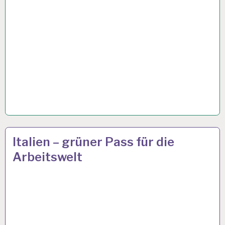
50PLUS…
15 OKT. 2021
Italien – grüner Pass für die
Arbeitswelt