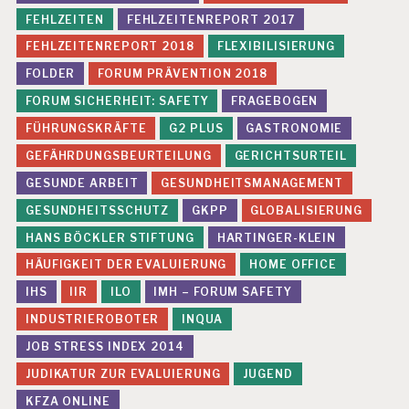
EI
T
FEHLZEITEN
FEHLZEITENREPORT 2017
S
FEHLZEITENREPORT 2018
FLEXIBILISIERUNG
-
B
FOLDER
FORUM PRÄVENTION 2018
E
FORUM SICHERHEIT: SAFETY
FRAGEBOGEN
R
I
FÜHRUNGSKRÄFTE
G2 PLUS
GASTRONOMIE
C
GEFÄHRDUNGSBEURTEILUNG
GERICHTSURTEIL
H
T
GESUNDE ARBEIT
GESUNDHEITSMANAGEMENT
E
R
GESUNDHEITSSCHUTZ
GKPP
GLOBALISIERUNG
T
HANS BÖCKLER STIFTUNG
HARTINGER-KLEIN
A
T
HÄUFIGKEIT DER EVALUIERUNG
HOME OFFICE
T
IHS
IIR
ILO
IMH – FORUM SAFETY
U
N
INDUSTRIEROBOTER
INQUA
G
JOB STRESS INDEX 2014
P
JUDIKATUR ZUR EVALUIERUNG
JUGEND
E
R
KFZA ONLINE