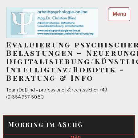
Skip
to
Menu
content
Evaluierung psychische
Belastungen – Neuerung
Digitalisierung/Künstli
Intelligenz/Robotik -
Beratung & Info
Team Dr. Blind – professionell & rechtssicher +43
(0)664 957 60 50
Mobbing im ASchG
MÄR