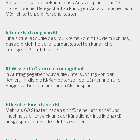
E
Vor kurzem wurde bekannt, dass Amazon plant, rund 15
n
D
Prozent seiner Belegschaft zu kündigen. Amazon suche nach
I
Möglichkeiten, die Personalkosten
N
G
U
Interne Nutzung von KI
N
Eine aktuelle Studie des IMC Krems kommt zu dem Schluss,
G
dass die Mehrheit aller Büroangestellten künstliche
E
Intelligenz (KI) nutzt, ohne
N
A
KI-Wissen in Österreich mangelhaft
R
In Auftrag gegeben wurde die Untersuchung von der
B
Regierung, die die KI-Kompetenzen der Bürgerinnen und
EI
Bürger verbessern und einen Aktionsplan
T
S
F
Ethischer Einsatz von KI
Ä
Mehr als 60 Staaten haben sich für eine „ethische“ und
H
„nachhaltige“ Entwicklung der künstlichen Intelligenz (KI)
I
ausgesprochen. Zu den Unterzeichnern
G
K
EI