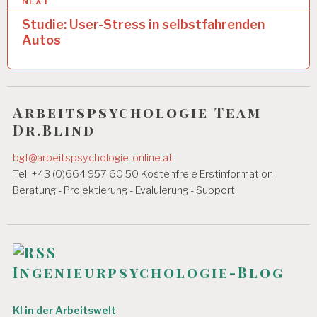
NEXT
t
EI
T
Studie: User-Stress in selbstfahrenden
r
Autos
A
a
R
B
g
EI
T
s
S
Arbeitspsychologie Team
n
A
Dr.Blind
N
a
A
bgf@arbeitspsychologie-online.at
L
v
Tel. +43 (0)664 957 60 50 Kostenfreie Erstinformation
Y
S
i
Beratung - Projektierung - Evaluierung - Support
E
g
A
a
R
B
t
EI
Ingenieurpsychologie-Blog
T
i
S
B
o
KI in der Arbeitswelt