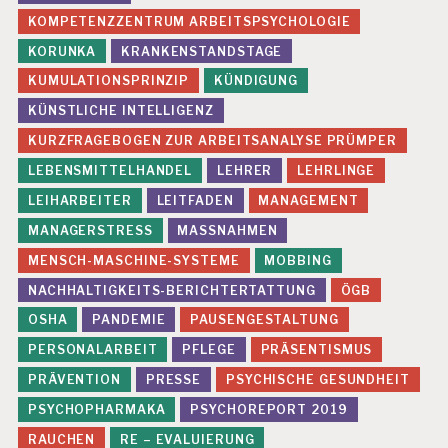
S
KOMPETENZZENTRUM ARBEITSPSYCHOLOGIE
O
N
KORUNKA
KRANKENSTANDSTAGE
A
KUMULATIONSPRINZIP
KÜNDIGUNG
L
A
KÜNSTLICHE INTELLIGENZ
R
B
KURZFRAGEBOGEN ZUR ARBEITSANALYSE PRÜMPER
EI
LEBENSMITTELHANDEL
LEHRER
LEHRLINGE
T
LEIHARBEITER
LEITFADEN
MANAGEMENT
P
R
MANAGERSTRESS
MASSNAHMEN
Ä
MENSCH-MASCHINE-SYSTEME
MOBBING
V
E
NACHHALTIGKEITS-BERICHTERTATTUNG
ÖGB
N
OSHA
PANDEMIE
PAUSENGESTALTUNG
T
I
PERSONALARBEIT
PFLEGE
PRÄSENTISMUS
O
PRÄVENTION
PRESSE
PSYCHISCHE GESUNDHEIT
N
PSYCHOPHARMAKA
PSYCHOREPORT 2019
P
S
RAUCHEN
RE – EVALUIERUNG