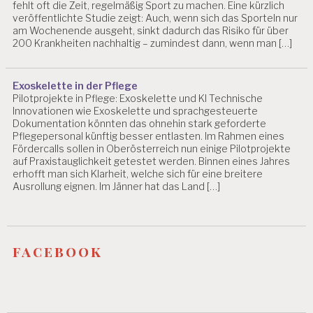
fehlt oft die Zeit, regelmäßig Sport zu machen. Eine kürzlich
R
veröffentlichte Studie zeigt: Auch, wenn sich das Sporteln nur
U
am Wochenende ausgeht, sinkt dadurch das Risiko für über
N
200 Krankheiten nachhaltig – zumindest dann, wenn man […]
G
P
S
Exoskelette in der Pflege
Y
Pilotprojekte in Pflege: Exoskelette und KI Technische
C
Innovationen wie Exoskelette und sprachgesteuerte
H
Dokumentation könnten das ohnehin stark geforderte
IS
Pflegepersonal künftig besser entlasten. Im Rahmen eines
C
Fördercalls sollen in Oberösterreich nun einige Pilotprojekte
H
auf Praxistauglichkeit getestet werden. Binnen eines Jahres
E
erhofft man sich Klarheit, welche sich für eine breitere
R
Ausrollung eignen. Im Jänner hat das Land […]
B
E
L
A
S
facebook
T
U
N
G
E