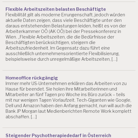
S
W
Flexible Arbeitszeiten belasten Beschäftigte
Flexibilität gilt als moderne Errungenschaft, jedoch würden
IS
aktuelle Daten zeigen, dass viele Beschäftigte unter den
S
daraus entstehenden Belastungen leiden, heißt es von der
E
Arbeiterkammer OÖ (AK OÖ) bei der Pressekonferenz in
N
Wien. „Flexible Arbeitszeiten, die die Bedürfnisse der
S
Beschäftigten berücksichtigen, steigern die
C
Arbeitszufriedenheit. Im Gegensatz dazu führt eine
H
ausschließlich unternehmensorientierte Flexibilisierung,
A
beispielsweise durch unregelmäßige Arbeitszeiten, […]
F
T
Homeoffice rückgängig
A
Immer mehr US-Unternehmen erklären das Arbeiten von zu
S
Hause für beendet. Sie holen ihre Mitarbeiterinnen und
C
Mitarbeiter an fünf Tagen pro Woche ins Büro zurück – teils
H
mit nur wenigen Tagen Vorlaufzeit. Tech-Giganten wie Google,
G
Dell und Amazon haben den Anfang gemacht, nun will auch die
Bank JP Morgan laut Medienberichten Remote Work komplett
B
abschaffen. […]
U
R
N
O
Steigender Psychotherapiededarf in Österreich