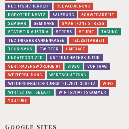
Y
RECHTSSICHERHEIT
REEVALUIERUNG
C
H
ROBOTEREINSATZ
SALZBURG
SCHWERARBEIT
IS
SEMINAR
SEMINARE
SMARTFONE STRESS
C
H
STATISTIK AUSTRIA
STRESS
STUDIE
TAGUNG
E
G
TECHNIKERKRANKENKASSE
TEILZEITARBEIT
E
TOURISMUS
TWITTER
UMFRAGE
S
U
UNCATEGORIZED
UNTERNEHMENSKULTUR
N
VERTRAUENSWÜRDIGE KI
VIDEO
VORTRAG
D
H
WEITERBILDUNG
WERTSCHÄTZUNG
EI
WIEDEREINGLIEDERUNGSTEILZEIT-GESETZ
WIFO
T
WIRTSCHAFTSBLATT
WIRTSCHAFTSKAMMER
R
E
YOUTUBE
-
E
V
A
Google Sites
L