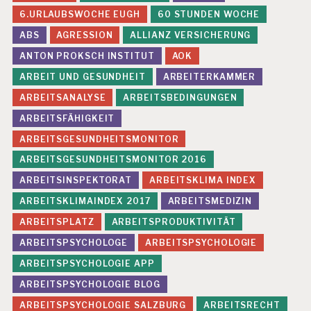
G
6.URLAUBSWOCHE EUGH
60 STUNDEN WOCHE
E
ABS
AGRESSION
ALLIANZ VERSICHERUNG
S
U
ANTON PROKSCH INSTITUT
AOK
N
ARBEIT UND GESUNDHEIT
ARBEITERKAMMER
D
H
ARBEITSANALYSE
ARBEITSBEDINGUNGEN
EI
T
ARBEITSFÄHIGKEIT
S
ARBEITSGESUNDHEITSMONITOR
S
C
ARBEITSGESUNDHEITSMONITOR 2016
H
ARBEITSINSPEKTORAT
ARBEITSKLIMA INDEX
U
T
ARBEITSKLIMAINDEX 2017
ARBEITSMEDIZIN
Z
ARBEITSPLATZ
ARBEITSPRODUKTIVITÄT
M
ARBEITSPSYCHOLOGE
ARBEITSPSYCHOLOGIE
A
N
ARBEITSPSYCHOLOGIE APP
A
ARBEITSPSYCHOLOGIE BLOG
G
E
ARBEITSPSYCHOLOGIE SALZBURG
ARBEITSRECHT