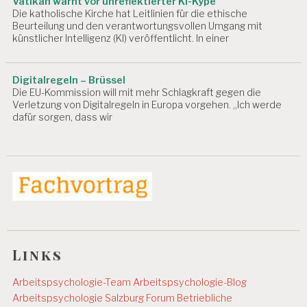
Vatikan warnt vor unreflektierter KI-Kype
T
Die katholische Kirche hat Leitlinien für die ethische
Beurteilung und den verantwortungsvollen Umgang mit
A
künstlicher Intelligenz (KI) veröffentlicht. In einer
R
B
EI
Digitalregeln – Brüssel
T
Die EU-Kommission will mit mehr Schlagkraft gegen die
S
Verletzung von Digitalregeln in Europa vorgehen. „Ich werde
P
dafür sorgen, dass wir
S
Y
C
H
O
L
O
G
IE
A
Links
R
B
Arbeitspsychologie-Team
Arbeitspsychologie-Blog
EI
Arbeitspsychologie Salzburg
Forum Betriebliche
T