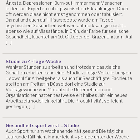
Ängste, Depressionen, Burn-out: Immer mehr Menschen
U
leiden laut Experten unter psychischen Erkrankungen. Doch
T
oft werden diese nicht ernst genommen oder tabuisiert.
D
Darauf und auch auf Hilfsangebote wurde am Tag der
psychischen Gesundheit weltweit aufmerksam gemacht –
R.
ebenso wie auf Missstände. In Grün, der Farbe für seelische
C
Gesundheit, leuchtet am 10. Oktober der Grazer Uhrturm. Auf
H
[…]
R
IS
T
I
Studie zu 4-Tage-Woche
Weniger Stunden zu arbeiten und trotzdem das gleiche
A
Gehalt zu erhalten kann einer Studie zufolge Vorteile bringen
N
– sowohl für Arbeitgeber als auch für Beschäftigte. Fachleute
B
stellten am Freitag in Düsseldorf eine Studie zur
LI
Viertagewoche vor. 41 deutsche Unternehmen und
N
Organisationen hatten testweise ein halbes Jahr ein neues
D
Arbeitszeitmodell eingeführt. Die Produktivität sei leicht
gestiegen, […]
E
V
A
L
Gesundheitssport wirkt – Studie
Auch Sport nur am Wochenende hält gesund Die tägliche
U
Laufrunde fällt nicht immer leicht – gerade unter der Woche
IE