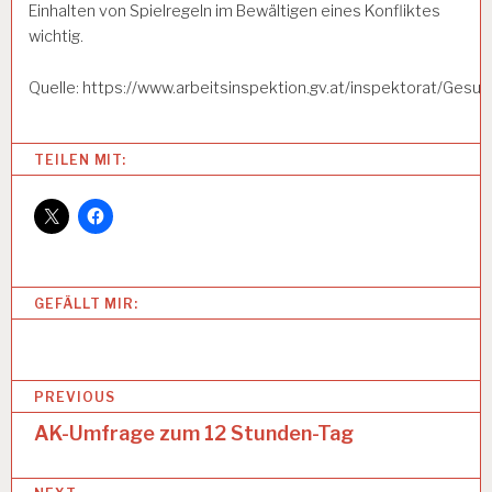
Einhalten von Spielregeln im Bewältigen eines Konfliktes
wichtig.
Quelle: https://www.arbeitsinspektion.gv.at/inspektorat/Ge
Categories:
TEILEN MIT:
A
R
B
EI
T
U
GEFÄLLT MIR:
N
D
G
E
B
S
PREVIOUS
U
e
AK-Umfrage zum 12 Stunden-Tag
N
D
i
H