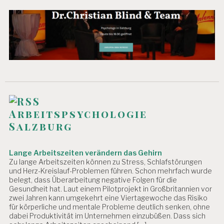
U
IE
R
U
N
G
S
T
U
D
IE
Arbeitspsychologie
Salzburg
W
E
R
Lange Arbeitszeiten verändern das Gehirn
T
Zu lange Arbeitszeiten können zu Stress, Schlafstörungen
S
und Herz-Kreislauf-Problemen führen. Schon mehrfach wurde
C
belegt, dass Überarbeitung negative Folgen für die
H
Gesundheit hat. Laut einem Pilotprojekt in Großbritannien vor
Ä
zwei Jahren kann umgekehrt eine Viertagewoche das Risiko
T
für körperliche und mentale Probleme deutlich senken, ohne
Z
dabei Produktivität im Unternehmen einzubüßen. Dass sich
U