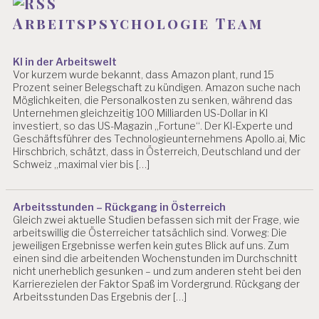
C
Arbeitspsychologie Team
H
T
A
KI in der Arbeitswelt
R
Vor kurzem wurde bekannt, dass Amazon plant, rund 15
B
Prozent seiner Belegschaft zu kündigen. Amazon suche nach
EI
Möglichkeiten, die Personalkosten zu senken, während das
Unternehmen gleichzeitig 100 Milliarden US-Dollar in KI
T
investiert, so das US-Magazin „Fortune“. Der KI-Experte und
S
Geschäftsführer des Technologieunternehmens Apollo.ai, Mic
SI
Hirschbrich, schätzt, dass in Österreich, Deutschland und der
C
Schweiz „maximal vier bis […]
H
E
R
Arbeitsstunden – Rückgang in Österreich
H
Gleich zwei aktuelle Studien befassen sich mit der Frage, wie
EI
arbeitswillig die Österreicher tatsächlich sind. Vorweg: Die
T
jeweiligen Ergebnisse werfen kein gutes Blick auf uns. Zum
einen sind die arbeitenden Wochenstunden im Durchschnitt
A
nicht unerheblich gesunken – und zum anderen steht bei den
R
Karrierezielen der Faktor Spaß im Vordergrund. Rückgang der
B
Arbeitsstunden Das Ergebnis der […]
EI
T