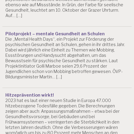
ebenso wie auf Missstände. In Grün, der Farbe für seelische
Gesundheit, leuchtet am 10. Oktober der Grazer Uhrturm.
Auf… […]
Pilotprojekt – mentale Gesundheit an Schulen
Die „Mental Health Days“, ein Projekt zur Förderung der
psychischen Gesundheit an Schulen, gehen in ihr drittes Jahr.
Dabei wird jährlich eine Einheit zu Themen wie Mobbing,
Essstörungen und Handysucht abgehalten, um das
Bewusstsein für psychische Gesundheit zu stärken. Laut
Projektinitiator Golli Marboe seien 29,6 Prozent der
Jugendlichen schon von Mobbing betroffen gewesen. ÖVP-
Bildungsminister Martin… […]
Hitzeprävention wirkt!
2023 hat es laut einer neuen Studie in Europa 47.000
hitzebezogene Todesfälle gegeben. Die Berechnungen
zeigen aber auch: Anpassungsmaßnahmen – etwa bei der
Gesundheitsvorsorge, bei Gebäuden und bei
Frühwarnsystemen – verringerten die Sterblichkeit in den
letzten Jahren deutlich. Ohne die Verbesserungen wären
womöglich um bis zu 80 Prozent mehr Menschen an den