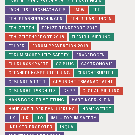
EVALUIERUNG PSYCHISCHER BELASTUNGEN
FACHLEISTUNGSNACHWEIS
FAOW
FEEI
FEHLBEANSPRUCHUNGEN
FEHLBELASTUNGEN
FEHLZEITEN
FEHLZEITENREPORT 2017
FEHLZEITENREPORT 2018
FLEXIBILISIERUNG
FOLDER
FORUM PRÄVENTION 2018
FORUM SICHERHEIT: SAFETY
FRAGEBOGEN
FÜHRUNGSKRÄFTE
G2 PLUS
GASTRONOMIE
GEFÄHRDUNGSBEURTEILUNG
GERICHTSURTEIL
GESUNDE ARBEIT
GESUNDHEITSMANAGEMENT
GESUNDHEITSSCHUTZ
GKPP
GLOBALISIERUNG
HANS BÖCKLER STIFTUNG
HARTINGER-KLEIN
HÄUFIGKEIT DER EVALUIERUNG
HOME OFFICE
IHS
IIR
ILO
IMH – FORUM SAFETY
INDUSTRIEROBOTER
INQUA