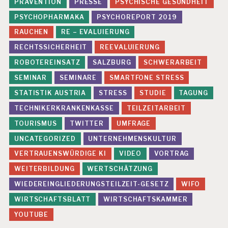
PRÄVENTION
PRESSE
PSYCHISCHE GESUNDHEIT
PSYCHOPHARMAKA
PSYCHOREPORT 2019
RAUCHEN
RE – EVALUIERUNG
RECHTSSICHERHEIT
REEVALUIERUNG
ROBOTEREINSATZ
SALZBURG
SCHWERARBEIT
SEMINAR
SEMINARE
SMARTFONE STRESS
STATISTIK AUSTRIA
STRESS
STUDIE
TAGUNG
TECHNIKERKRANKENKASSE
TEILZEITARBEIT
TOURISMUS
TWITTER
UMFRAGE
UNCATEGORIZED
UNTERNEHMENSKULTUR
VERTRAUENSWÜRDIGE KI
VIDEO
VORTRAG
WEITERBILDUNG
WERTSCHÄTZUNG
WIEDEREINGLIEDERUNGSTEILZEIT-GESETZ
WIFO
WIRTSCHAFTSBLATT
WIRTSCHAFTSKAMMER
YOUTUBE