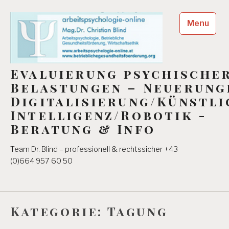
Skip
to
Menu
content
Evaluierung psychische
Belastungen – Neuerung
Digitalisierung/Künstli
Intelligenz/Robotik -
Beratung & Info
Team Dr. Blind – professionell & rechtssicher +43
(0)664 957 60 50
Kategorie:
Tagung