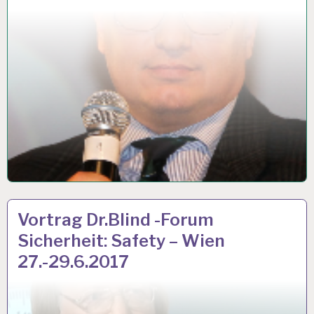
ARBEIT
31 MÄRZ 2017
Vortrag Dr.Blind -Forum
UND
Sicherheit: Safety – Wien
GESUNDHEIT…
27.-29.6.2017