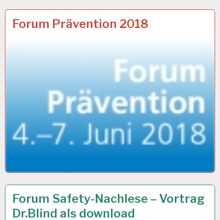
ARBEIT
28 FEB. 2018
Forum Prävention 2018
UND
GESUNDHEIT…
ARBEIT
6 JULI 2017
Forum Safety-Nachlese – Vortrag
UND
Dr.Blind als download
GESUNDHEIT…