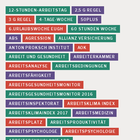
12-STUNDEN-ARBEITSTAG
2,5 G REGEL
3 G REGEL
4-TAGE-WOCHE
50PLUS
6.URLAUBSWOCHE EUGH
60 STUNDEN WOCHE
ABS
AGRESSION
ALLIANZ VERSICHERUNG
ANTON PROKSCH INSTITUT
AOK
ARBEIT UND GESUNDHEIT
ARBEITERKAMMER
ARBEITSANALYSE
ARBEITSBEDINGUNGEN
ARBEITSFÄHIGKEIT
ARBEITSGESUNDHEITSMONITOR
ARBEITSGESUNDHEITSMONITOR 2016
ARBEITSINSPEKTORAT
ARBEITSKLIMA INDEX
ARBEITSKLIMAINDEX 2017
ARBEITSMEDIZIN
ARBEITSPLATZ
ARBEITSPRODUKTIVITÄT
ARBEITSPSYCHOLOGE
ARBEITSPSYCHOLOGIE