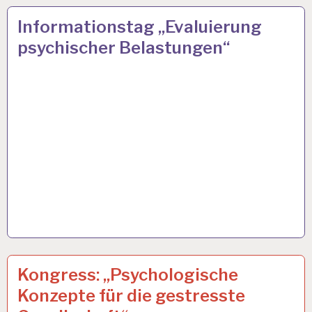
ARBEITSINSPEKTORAT…
5 DEZ. 2013
Informationstag „Evaluierung
psychischer Belastungen“
ARBEITSBEDINGUNGEN…
12 NOV. 2013
Kongress: „Psychologische
Konzepte für die gestresste