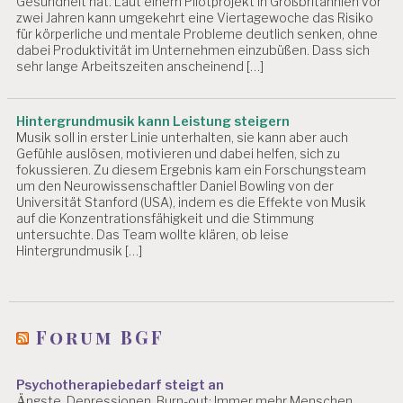
Gesundheit hat. Laut einem Pilotprojekt in Großbritannien vor
zwei Jahren kann umgekehrt eine Viertagewoche das Risiko
für körperliche und mentale Probleme deutlich senken, ohne
dabei Produktivität im Unternehmen einzubüßen. Dass sich
sehr lange Arbeitszeiten anscheinend […]
Hintergrundmusik kann Leistung steigern
Musik soll in erster Linie unterhalten, sie kann aber auch
Gefühle auslösen, motivieren und dabei helfen, sich zu
fokussieren. Zu diesem Ergebnis kam ein Forschungsteam
um den Neurowissenschaftler Daniel Bowling von der
Universität Stanford (USA), indem es die Effekte von Musik
auf die Konzentrationsfähigkeit und die Stimmung
untersuchte. Das Team wollte klären, ob leise
Hintergrundmusik […]
Forum BGF
Psychotherapiebedarf steigt an
Ängste, Depressionen, Burn-out: Immer mehr Menschen