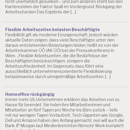
nicht unerheblich gesunken – und zum anderen steht bei den
Karrierezielen der Faktor Spaß im Vordergrund. Rückgang der
Arbeitsstunden Das Ergebnis der […]
Flexible Arbeitszeiten belasten Beschäftigte
Flexibilität gilt als moderne Errungenschaft, jedoch würden
aktuelle Daten zeigen, dass viele Beschäftigte unter den
daraus entstehenden Belastungen leiden, heißt es von der
Arbeiterkammer OÖ (AK OÖ) bei der Pressekonferenz in
Wien. „Flexible Arbeitszeiten, die die Bedürfnisse der
Beschäftigten berücksichtigen, steigern die
Arbeitszufriedenheit. Im Gegensatz dazu führt eine
ausschließlich unternehmensorientierte Flexibilisierung,
beispielsweise durch unregelmäßige Arbeitszeiten, […]
Homeoffice rückgängig
Immer mehr US-Unternehmen erklären das Arbeiten von zu
Hause für beendet. Sie holen ihre Mitarbeiterinnen und
Mitarbeiter an fünf Tagen pro Woche ins Büro zurück – teils
mit nur wenigen Tagen Vorlaufzeit. Tech-Giganten wie Google,
Dell und Amazon haben den Anfang gemacht, nun will auch die
Bank JP Morgan laut Medienberichten Remote Work komplett