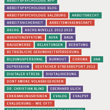
ARBEITSPSYCHOLOGIE APP
ARBEITSPSYCHOLOGIE BLOG
ARBEITSPSYCHOLOGIE SALZBURG
ARBEITSRECHT
ARBEITSSICHERHEIT
ARBEITSWISSENSCHAFT
ASCHG
ASCHG NOVELLE 2012 2013
ASSISTENZSYSTEME
AUVA
BAUA
BAUGEWERBE
BELASTUNGEN
BERATUNG
BETRIEBLICHE GESUNDHEITSFÖRDERUNG
BILDUNGSPERSONAL
BURNOUT
CORONA
DAK
DEPRESSION
DEUTSCHER STRESSREPORT 2012
DIGITALER STRESS
DIGITALISIERUNG
DONT SMOKE VOLKSBEGEHEREN
DR. CHRISTIAN BLIND
EBERHARD ULICH
ERKRANKUNGSRISIKEN
EVALOG
EVALPSY
EVALUIERUNG – WIE OFT?