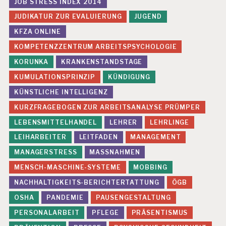
JOB STRESS INDEX 2014
JUDIKATUR ZUR EVALUIERUNG
JUGEND
KFZA ONLINE
KOMPETENZZENTRUM ARBEITSPSYCHOLOGIE
KORUNKA
KRANKENSTANDSTAGE
KUMULATIONSPRINZIP
KÜNDIGUNG
KÜNSTLICHE INTELLIGENZ
KURZFRAGEBOGEN ZUR ARBEITSANALYSE PRÜMPER
LEBENSMITTELHANDEL
LEHRER
LEHRLINGE
LEIHARBEITER
LEITFADEN
MANAGEMENT
MANAGERSTRESS
MASSNAHMEN
MENSCH-MASCHINE-SYSTEME
MOBBING
NACHHALTIGKEITS-BERICHTERTATTUNG
ÖGB
OSHA
PANDEMIE
PAUSENGESTALTUNG
PERSONALARBEIT
PFLEGE
PRÄSENTISMUS