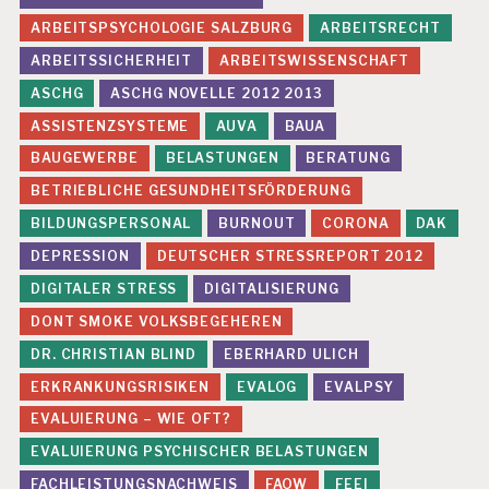
ARBEITSPSYCHOLOGIE SALZBURG
ARBEITSRECHT
ARBEITSSICHERHEIT
ARBEITSWISSENSCHAFT
ASCHG
ASCHG NOVELLE 2012 2013
ASSISTENZSYSTEME
AUVA
BAUA
BAUGEWERBE
BELASTUNGEN
BERATUNG
BETRIEBLICHE GESUNDHEITSFÖRDERUNG
BILDUNGSPERSONAL
BURNOUT
CORONA
DAK
DEPRESSION
DEUTSCHER STRESSREPORT 2012
DIGITALER STRESS
DIGITALISIERUNG
DONT SMOKE VOLKSBEGEHEREN
DR. CHRISTIAN BLIND
EBERHARD ULICH
ERKRANKUNGSRISIKEN
EVALOG
EVALPSY
EVALUIERUNG – WIE OFT?
EVALUIERUNG PSYCHISCHER BELASTUNGEN
FACHLEISTUNGSNACHWEIS
FAOW
FEEI