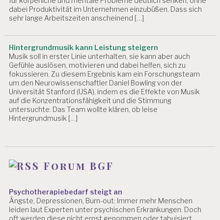
für körperliche und mentale Probleme deutlich senken, ohne
dabei Produktivität im Unternehmen einzubüßen. Dass sich
sehr lange Arbeitszeiten anscheinend […]
Hintergrundmusik kann Leistung steigern
Musik soll in erster Linie unterhalten, sie kann aber auch
Gefühle auslösen, motivieren und dabei helfen, sich zu
fokussieren. Zu diesem Ergebnis kam ein Forschungsteam
um den Neurowissenschaftler Daniel Bowling von der
Universität Stanford (USA), indem es die Effekte von Musik
auf die Konzentrationsfähigkeit und die Stimmung
untersuchte. Das Team wollte klären, ob leise
Hintergrundmusik […]
Forum BGF
Psychotherapiebedarf steigt an
Ängste, Depressionen, Burn-out: Immer mehr Menschen
leiden laut Experten unter psychischen Erkrankungen. Doch
oft werden diese nicht ernst genommen oder tabuisiert.