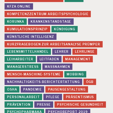
KFZA ONLINE
KOMPETENZZENTRUM ARBEITSPSYCHOLOGIE
KORUNKA
KRANKENSTANDSTAGE
KUMULATIONSPRINZIP
KÜNDIGUNG
KÜNSTLICHE INTELLIGENZ
KURZFRAGEBOGEN ZUR ARBEITSANALYSE PRÜMPER
LEBENSMITTELHANDEL
LEHRER
LEHRLINGE
LEIHARBEITER
LEITFADEN
MANAGEMENT
MANAGERSTRESS
MASSNAHMEN
MENSCH-MASCHINE-SYSTEME
MOBBING
NACHHALTIGKEITS-BERICHTERTATTUNG
ÖGB
OSHA
PANDEMIE
PAUSENGESTALTUNG
PERSONALARBEIT
PFLEGE
PRÄSENTISMUS
PRÄVENTION
PRESSE
PSYCHISCHE GESUNDHEIT
PSYCHOPHARMAKA
PSYCHOREPORT 2019