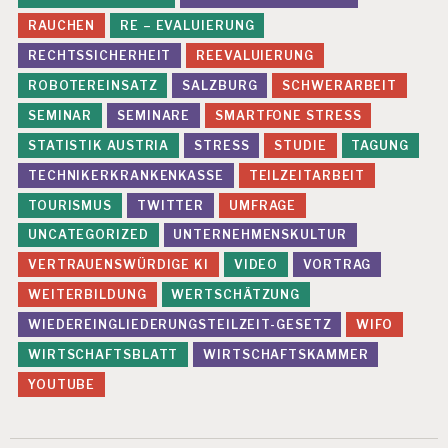
RAUCHEN
RE – EVALUIERUNG
RECHTSSICHERHEIT
REEVALUIERUNG
ROBOTEREINSATZ
SALZBURG
SCHWERARBEIT
SEMINAR
SEMINARE
SMARTFONE STRESS
STATISTIK AUSTRIA
STRESS
STUDIE
TAGUNG
TECHNIKERKRANKENKASSE
TEILZEITARBEIT
TOURISMUS
TWITTER
UMFRAGE
UNCATEGORIZED
UNTERNEHMENSKULTUR
VERTRAUENSWÜRDIGE KI
VIDEO
VORTRAG
WEITERBILDUNG
WERTSCHÄTZUNG
WIEDEREINGLIEDERUNGSTEILZEIT-GESETZ
WIFO
WIRTSCHAFTSBLATT
WIRTSCHAFTSKAMMER
YOUTUBE