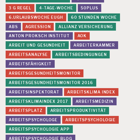
3 G REGEL
4-TAGE-WOCHE
50PLUS
6.URLAUBSWOCHE EUGH
60 STUNDEN WOCHE
ABS
AGRESSION
ALLIANZ VERSICHERUNG
ANTON PROKSCH INSTITUT
AOK
ARBEIT UND GESUNDHEIT
ARBEITERKAMMER
ARBEITSANALYSE
ARBEITSBEDINGUNGEN
ARBEITSFÄHIGKEIT
ARBEITSGESUNDHEITSMONITOR
ARBEITSGESUNDHEITSMONITOR 2016
ARBEITSINSPEKTORAT
ARBEITSKLIMA INDEX
ARBEITSKLIMAINDEX 2017
ARBEITSMEDIZIN
ARBEITSPLATZ
ARBEITSPRODUKTIVITÄT
ARBEITSPSYCHOLOGE
ARBEITSPSYCHOLOGIE
ARBEITSPSYCHOLOGIE APP
ARBEITSPSYCHOLOGIE BLOG