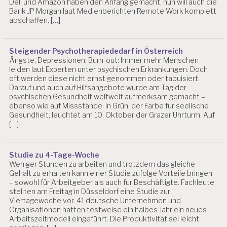
Dell und Amazon haben den Anfang gemacht, nun will auch die
Bank JP Morgan laut Medienberichten Remote Work komplett
abschaffen. […]
Steigender Psychotherapiededarf in Österreich
Ängste, Depressionen, Burn-out: Immer mehr Menschen
leiden laut Experten unter psychischen Erkrankungen. Doch
oft werden diese nicht ernst genommen oder tabuisiert.
Darauf und auch auf Hilfsangebote wurde am Tag der
psychischen Gesundheit weltweit aufmerksam gemacht –
ebenso wie auf Missstände. In Grün, der Farbe für seelische
Gesundheit, leuchtet am 10. Oktober der Grazer Uhrturm. Auf
[…]
Studie zu 4-Tage-Woche
Weniger Stunden zu arbeiten und trotzdem das gleiche
Gehalt zu erhalten kann einer Studie zufolge Vorteile bringen
– sowohl für Arbeitgeber als auch für Beschäftigte. Fachleute
stellten am Freitag in Düsseldorf eine Studie zur
Viertagewoche vor. 41 deutsche Unternehmen und
Organisationen hatten testweise ein halbes Jahr ein neues
Arbeitszeitmodell eingeführt. Die Produktivität sei leicht