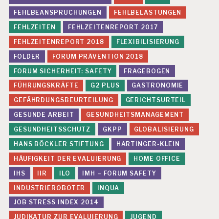
FEHLBEANSPRUCHUNGEN
FEHLBELASTUNGEN
FEHLZEITEN
FEHLZEITENREPORT 2017
FEHLZEITENREPORT 2018
FLEXIBILISIERUNG
FOLDER
FORUM PRÄVENTION 2018
FORUM SICHERHEIT: SAFETY
FRAGEBOGEN
FÜHRUNGSKRÄFTE
G2 PLUS
GASTRONOMIE
GEFÄHRDUNGSBEURTEILUNG
GERICHTSURTEIL
GESUNDE ARBEIT
GESUNDHEITSMANAGEMENT
GESUNDHEITSSCHUTZ
GKPP
GLOBALISIERUNG
HANS BÖCKLER STIFTUNG
HARTINGER-KLEIN
HÄUFIGKEIT DER EVALUIERUNG
HOME OFFICE
IHS
IIR
ILO
IMH – FORUM SAFETY
INDUSTRIEROBOTER
INQUA
JOB STRESS INDEX 2014
JUDIKATUR ZUR EVALUIERUNG
JUGEND