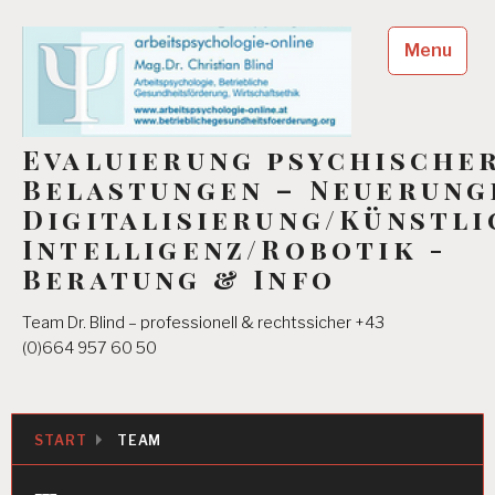
Skip
to
Menu
content
Evaluierung psychische
Belastungen – Neuerung
Digitalisierung/Künstli
Intelligenz/Robotik -
Beratung & Info
Team Dr. Blind – professionell & rechtssicher +43
(0)664 957 60 50
START
TEAM