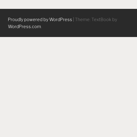
Proudly powered by WordPress
|
Theme: TextBook by
WordPress.com
.