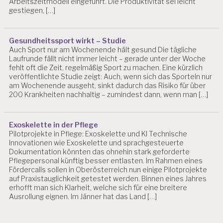
Arbeitszeitmodell eingeführt. Die Produktivität sei leicht
gestiegen, […]
Gesundheitssport wirkt – Studie
Auch Sport nur am Wochenende hält gesund Die tägliche
Laufrunde fällt nicht immer leicht – gerade unter der Woche
fehlt oft die Zeit, regelmäßig Sport zu machen. Eine kürzlich
veröffentlichte Studie zeigt: Auch, wenn sich das Sporteln nur
am Wochenende ausgeht, sinkt dadurch das Risiko für über
200 Krankheiten nachhaltig – zumindest dann, wenn man […]
Exoskelette in der Pflege
Pilotprojekte in Pflege: Exoskelette und KI Technische
Innovationen wie Exoskelette und sprachgesteuerte
Dokumentation könnten das ohnehin stark geforderte
Pflegepersonal künftig besser entlasten. Im Rahmen eines
Fördercalls sollen in Oberösterreich nun einige Pilotprojekte
auf Praxistauglichkeit getestet werden. Binnen eines Jahres
erhofft man sich Klarheit, welche sich für eine breitere
Ausrollung eignen. Im Jänner hat das Land […]