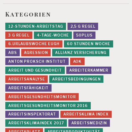
Kategorien
12-STUNDEN-ARBEITSTAG
2,5 G REGEL
3 G REGEL
4-TAGE-WOCHE
50PLUS
6.URLAUBSWOCHE EUGH
60 STUNDEN WOCHE
ABS
AGRESSION
ALLIANZ VERSICHERUNG
ANTON PROKSCH INSTITUT
AOK
ARBEIT UND GESUNDHEIT
ARBEITERKAMMER
ARBEITSANALYSE
ARBEITSBEDINGUNGEN
ARBEITSFÄHIGKEIT
ARBEITSGESUNDHEITSMONITOR
ARBEITSGESUNDHEITSMONITOR 2016
ARBEITSINSPEKTORAT
ARBEITSKLIMA INDEX
ARBEITSKLIMAINDEX 2017
ARBEITSMEDIZIN
ARBEITSPLATZ
ARBEITSPRODUKTIVITÄT