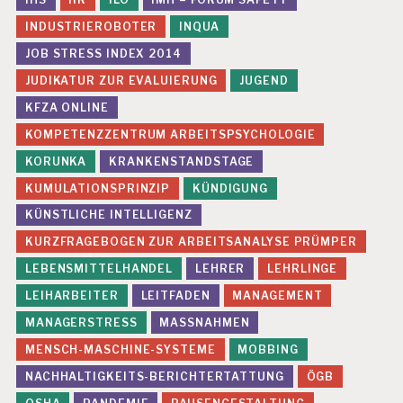
INDUSTRIEROBOTER
INQUA
JOB STRESS INDEX 2014
JUDIKATUR ZUR EVALUIERUNG
JUGEND
KFZA ONLINE
KOMPETENZZENTRUM ARBEITSPSYCHOLOGIE
KORUNKA
KRANKENSTANDSTAGE
KUMULATIONSPRINZIP
KÜNDIGUNG
KÜNSTLICHE INTELLIGENZ
KURZFRAGEBOGEN ZUR ARBEITSANALYSE PRÜMPER
LEBENSMITTELHANDEL
LEHRER
LEHRLINGE
LEIHARBEITER
LEITFADEN
MANAGEMENT
MANAGERSTRESS
MASSNAHMEN
MENSCH-MASCHINE-SYSTEME
MOBBING
NACHHALTIGKEITS-BERICHTERTATTUNG
ÖGB