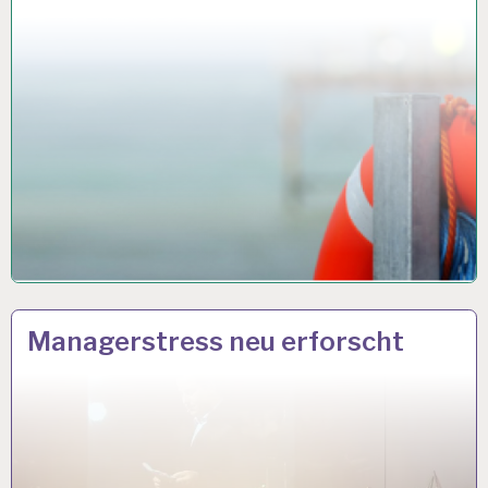
12-
22 JUNI 2018
Managerstress neu erforscht
STUNDEN-
ARBEITSTAG…