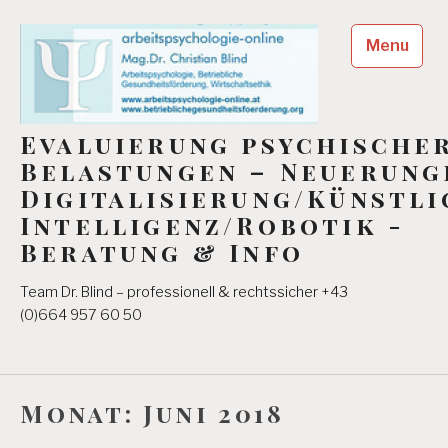
Skip
to
Menu
content
Evaluierung psychische
Belastungen – Neuerung
Digitalisierung/Künstli
Intelligenz/Robotik -
Beratung & Info
Team Dr. Blind – professionell & rechtssicher +43
(0)664 957 60 50
Monat:
Juni 2018