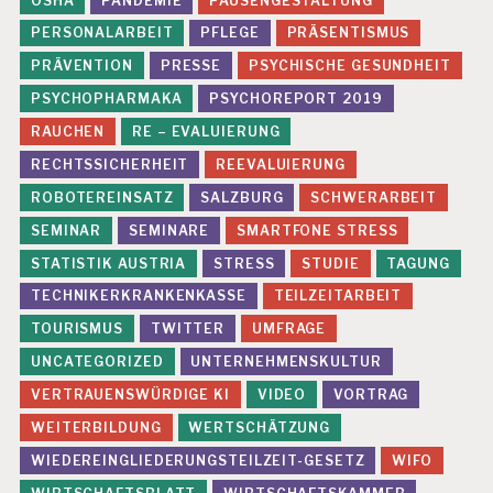
OSHA
PANDEMIE
PAUSENGESTALTUNG
PERSONALARBEIT
PFLEGE
PRÄSENTISMUS
PRÄVENTION
PRESSE
PSYCHISCHE GESUNDHEIT
PSYCHOPHARMAKA
PSYCHOREPORT 2019
RAUCHEN
RE – EVALUIERUNG
RECHTSSICHERHEIT
REEVALUIERUNG
ROBOTEREINSATZ
SALZBURG
SCHWERARBEIT
SEMINAR
SEMINARE
SMARTFONE STRESS
STATISTIK AUSTRIA
STRESS
STUDIE
TAGUNG
TECHNIKERKRANKENKASSE
TEILZEITARBEIT
TOURISMUS
TWITTER
UMFRAGE
UNCATEGORIZED
UNTERNEHMENSKULTUR
VERTRAUENSWÜRDIGE KI
VIDEO
VORTRAG
WEITERBILDUNG
WERTSCHÄTZUNG
WIEDEREINGLIEDERUNGSTEILZEIT-GESETZ
WIFO