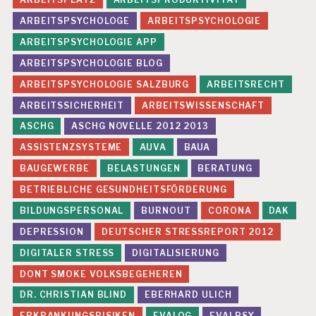
ARBEITSPSYCHOLOGE
ARBEITSPSYCHOLOGIE
ARBEITSPSYCHOLOGIE APP
ARBEITSPSYCHOLOGIE BLOG
ARBEITSPSYCHOLOGIE SALZBURG
ARBEITSRECHT
ARBEITSSICHERHEIT
ARBEITSWISSENSCHAFT
ASCHG
ASCHG NOVELLE 2012 2013
ASSISTENZSYSTEME
AUVA
BAUA
BAUGEWERBE
BELASTUNGEN
BERATUNG
BETRIEBLICHE GESUNDHEITSFÖRDERUNG
BILDUNGSPERSONAL
BURNOUT
CORONA
DAK
DEPRESSION
DEUTSCHER STRESSREPORT 2012
DIGITALER STRESS
DIGITALISIERUNG
DONT SMOKE VOLKSBEGEHEREN
DR. CHRISTIAN BLIND
EBERHARD ULICH
ERKRANKUNGSRISIKEN
EVALOG
EVALPSY