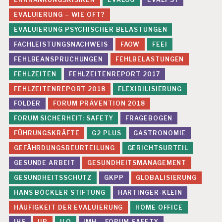
EVALUIERUNG – WIE OFT?
EVALUIERUNG PSYCHISCHER BELASTUNGEN
FACHLEISTUNGSNACHWEIS
FAOW
FEEI
FEHLBEANSPRUCHUNGEN
FEHLBELASTUNGEN
FEHLZEITEN
FEHLZEITENREPORT 2017
FEHLZEITENREPORT 2018
FLEXIBILISIERUNG
FOLDER
FORUM PRÄVENTION 2018
FORUM SICHERHEIT: SAFETY
FRAGEBOGEN
FÜHRUNGSKRÄFTE
G2 PLUS
GASTRONOMIE
GEFÄHRDUNGSBEURTEILUNG
GERICHTSURTEIL
GESUNDE ARBEIT
GESUNDHEITSMANAGEMENT
GESUNDHEITSSCHUTZ
GKPP
GLOBALISIERUNG
HANS BÖCKLER STIFTUNG
HARTINGER-KLEIN
HÄUFIGKEIT DER EVALUIERUNG
HOME OFFICE
IHS
IIR
ILO
IMH – FORUM SAFETY