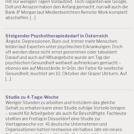
mit nur wenigen Tagen Vorlaufzeit. Tech-Giganten wie Google,
Dell und Amazon haben den Anfang gemacht, nun will auch die
Bank JP Morgan laut Medienberichten Remote Work komplett
abschaffen. […]
Steigender Psychotherapiededarf in Österreich
Ängste, Depressionen, Burn-out: Immer mehr Menschen
leiden laut Experten unter psychischen Erkrankungen. Doch
oft werden diese nicht ernst genommen oder tabuisiert.
Darauf und auch auf Hilfsangebote wurde am Tag der
psychischen Gesundheit weltweit aufmerksam gemacht –
ebenso wie auf Missstände. In Grün, der Farbe für seelische
Gesundheit, leuchtet am 10. Oktober der Grazer Uhrturm. Auf
[…]
Studie zu 4-Tage-Woche
Weniger Stunden zu arbeiten und trotzdem das gleiche
Gehalt zu erhalten kann einer Studie zufolge Vorteile bringen
– sowohl für Arbeitgeber als auch für Beschäftigte. Fachleute
stellten am Freitag in Düsseldorf eine Studie zur
Viertagewoche vor. 41 deutsche Unternehmen und
Organisationen hatten testweise ein halbes Jahr ein neues