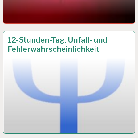
12-
13 JUNI 2018
12-Stunden-Tag: Unfall- und
STUNDEN-
Fehlerwahrscheinlichkeit
ARBEITSTAG…