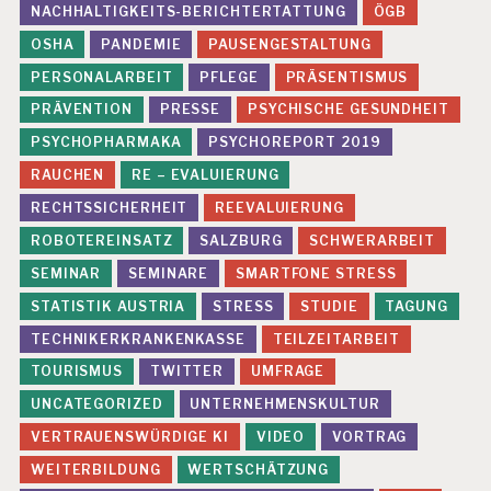
NACHHALTIGKEITS-BERICHTERTATTUNG
ÖGB
OSHA
PANDEMIE
PAUSENGESTALTUNG
PERSONALARBEIT
PFLEGE
PRÄSENTISMUS
PRÄVENTION
PRESSE
PSYCHISCHE GESUNDHEIT
PSYCHOPHARMAKA
PSYCHOREPORT 2019
RAUCHEN
RE – EVALUIERUNG
RECHTSSICHERHEIT
REEVALUIERUNG
ROBOTEREINSATZ
SALZBURG
SCHWERARBEIT
SEMINAR
SEMINARE
SMARTFONE STRESS
STATISTIK AUSTRIA
STRESS
STUDIE
TAGUNG
TECHNIKERKRANKENKASSE
TEILZEITARBEIT
TOURISMUS
TWITTER
UMFRAGE
UNCATEGORIZED
UNTERNEHMENSKULTUR
VERTRAUENSWÜRDIGE KI
VIDEO
VORTRAG
WEITERBILDUNG
WERTSCHÄTZUNG