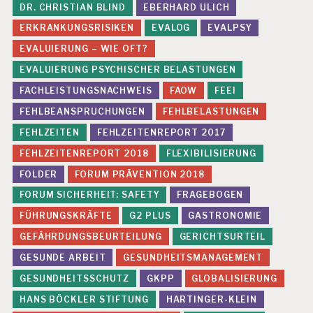
DR. CHRISTIAN BLIND
EBERHARD ULICH
ERKRANKUNGSRISIKEN
EVALOG
EVALPSY
EVALUIERUNG – WIE OFT?
EVALUIERUNG PSYCHISCHER BELASTUNGEN
FACHLEISTUNGSNACHWEIS
FAOW
FEEI
FEHLBEANSPRUCHUNGEN
FEHLBELASTUNGEN
FEHLZEITEN
FEHLZEITENREPORT 2017
FEHLZEITENREPORT 2018
FLEXIBILISIERUNG
FOLDER
FORUM PRÄVENTION 2018
FORUM SICHERHEIT: SAFETY
FRAGEBOGEN
FÜHRUNGSKRÄFTE
G2 PLUS
GASTRONOMIE
GEFÄHRDUNGSBEURTEILUNG
GERICHTSURTEIL
GESUNDE ARBEIT
GESUNDHEITSMANAGEMENT
GESUNDHEITSSCHUTZ
GKPP
GLOBALISIERUNG
HANS BÖCKLER STIFTUNG
HARTINGER-KLEIN