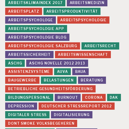
ARBEITSKLIMAINDEX 2017
ARBEITSMEDIZIN
ARBEITSPLATZ
ARBEITSPRODUKTIVITÄT
ARBEITSPSYCHOLOGE
ARBEITSPSYCHOLOGIE
ARBEITSPSYCHOLOGIE APP
ARBEITSPSYCHOLOGIE BLOG
ARBEITSPSYCHOLOGIE SALZBURG
ARBEITSRECHT
ARBEITSSICHERHEIT
ARBEITSWISSENSCHAFT
ASCHG
ASCHG NOVELLE 2012 2013
ASSISTENZSYSTEME
AUVA
BAUA
BAUGEWERBE
BELASTUNGEN
BERATUNG
BETRIEBLICHE GESUNDHEITSFÖRDERUNG
BILDUNGSPERSONAL
BURNOUT
CORONA
DAK
DEPRESSION
DEUTSCHER STRESSREPORT 2012
DIGITALER STRESS
DIGITALISIERUNG
DONT SMOKE VOLKSBEGEHEREN