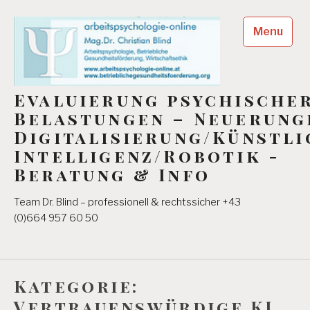
Skip
to
Menu
content
Evaluierung psychische
Belastungen – Neuerung
Digitalisierung/Künstli
Intelligenz/Robotik -
Beratung & Info
Team Dr. Blind – professionell & rechtssicher +43
(0)664 957 60 50
Kategorie:
Vertrauenswürdige KI