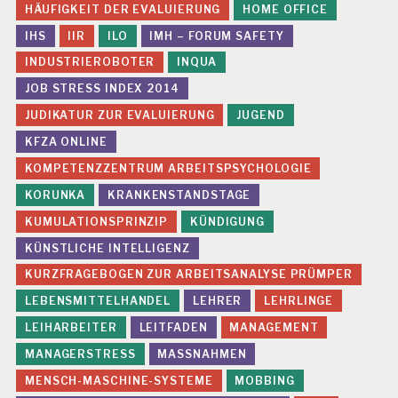
HÄUFIGKEIT DER EVALUIERUNG
HOME OFFICE
IHS
IIR
ILO
IMH – FORUM SAFETY
INDUSTRIEROBOTER
INQUA
JOB STRESS INDEX 2014
JUDIKATUR ZUR EVALUIERUNG
JUGEND
KFZA ONLINE
KOMPETENZZENTRUM ARBEITSPSYCHOLOGIE
KORUNKA
KRANKENSTANDSTAGE
KUMULATIONSPRINZIP
KÜNDIGUNG
KÜNSTLICHE INTELLIGENZ
KURZFRAGEBOGEN ZUR ARBEITSANALYSE PRÜMPER
LEBENSMITTELHANDEL
LEHRER
LEHRLINGE
LEIHARBEITER
LEITFADEN
MANAGEMENT
MANAGERSTRESS
MASSNAHMEN
MENSCH-MASCHINE-SYSTEME
MOBBING