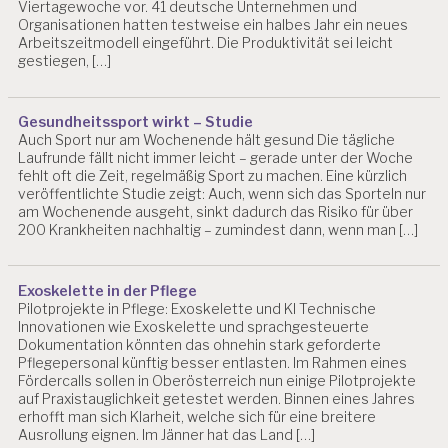
Viertagewoche vor. 41 deutsche Unternehmen und
Organisationen hatten testweise ein halbes Jahr ein neues
Arbeitszeitmodell eingeführt. Die Produktivität sei leicht
gestiegen, […]
Gesundheitssport wirkt – Studie
Auch Sport nur am Wochenende hält gesund Die tägliche
Laufrunde fällt nicht immer leicht – gerade unter der Woche
fehlt oft die Zeit, regelmäßig Sport zu machen. Eine kürzlich
veröffentlichte Studie zeigt: Auch, wenn sich das Sporteln nur
am Wochenende ausgeht, sinkt dadurch das Risiko für über
200 Krankheiten nachhaltig – zumindest dann, wenn man […]
Exoskelette in der Pflege
Pilotprojekte in Pflege: Exoskelette und KI Technische
Innovationen wie Exoskelette und sprachgesteuerte
Dokumentation könnten das ohnehin stark geforderte
Pflegepersonal künftig besser entlasten. Im Rahmen eines
Fördercalls sollen in Oberösterreich nun einige Pilotprojekte
auf Praxistauglichkeit getestet werden. Binnen eines Jahres
erhofft man sich Klarheit, welche sich für eine breitere
Ausrollung eignen. Im Jänner hat das Land […]