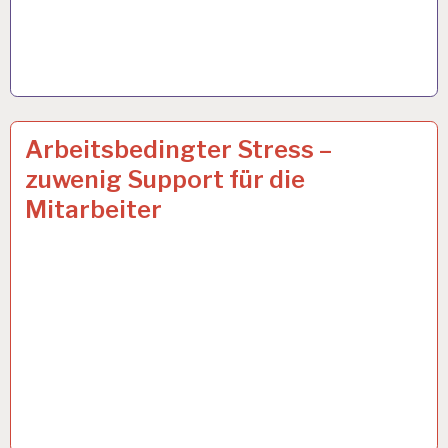
12-
8 JAN. 2024
Arbeitsbedingter Stress –
STUNDEN-
zuwenig Support für die
ARBEITSTAG…
Mitarbeiter