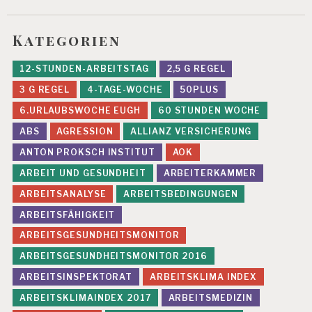
Kategorien
12-STUNDEN-ARBEITSTAG
2,5 G REGEL
3 G REGEL
4-TAGE-WOCHE
50PLUS
6.URLAUBSWOCHE EUGH
60 STUNDEN WOCHE
ABS
AGRESSION
ALLIANZ VERSICHERUNG
ANTON PROKSCH INSTITUT
AOK
ARBEIT UND GESUNDHEIT
ARBEITERKAMMER
ARBEITSANALYSE
ARBEITSBEDINGUNGEN
ARBEITSFÄHIGKEIT
ARBEITSGESUNDHEITSMONITOR
ARBEITSGESUNDHEITSMONITOR 2016
ARBEITSINSPEKTORAT
ARBEITSKLIMA INDEX
ARBEITSKLIMAINDEX 2017
ARBEITSMEDIZIN