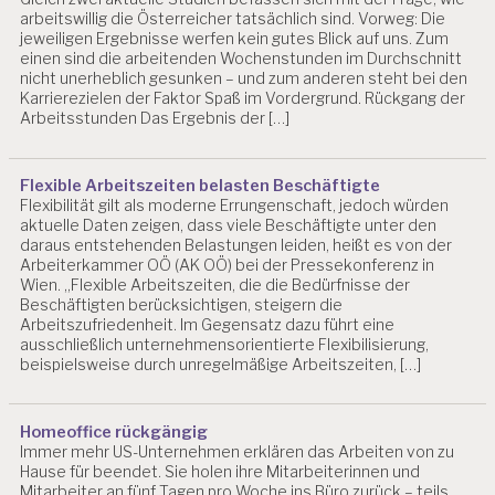
arbeitswillig die Österreicher tatsächlich sind. Vorweg: Die
jeweiligen Ergebnisse werfen kein gutes Blick auf uns. Zum
einen sind die arbeitenden Wochenstunden im Durchschnitt
nicht unerheblich gesunken – und zum anderen steht bei den
Karrierezielen der Faktor Spaß im Vordergrund. Rückgang der
Arbeitsstunden Das Ergebnis der […]
Flexible Arbeitszeiten belasten Beschäftigte
Flexibilität gilt als moderne Errungenschaft, jedoch würden
aktuelle Daten zeigen, dass viele Beschäftigte unter den
daraus entstehenden Belastungen leiden, heißt es von der
Arbeiterkammer OÖ (AK OÖ) bei der Pressekonferenz in
Wien. „Flexible Arbeitszeiten, die die Bedürfnisse der
Beschäftigten berücksichtigen, steigern die
Arbeitszufriedenheit. Im Gegensatz dazu führt eine
ausschließlich unternehmensorientierte Flexibilisierung,
beispielsweise durch unregelmäßige Arbeitszeiten, […]
Homeoffice rückgängig
Immer mehr US-Unternehmen erklären das Arbeiten von zu
Hause für beendet. Sie holen ihre Mitarbeiterinnen und
Mitarbeiter an fünf Tagen pro Woche ins Büro zurück – teils