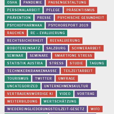
OSHA
PANDEMIE
PAUSENGESTALTUNG
PERSONALARBEIT
PFLEGE
PRÄSENTISMUS
PRÄVENTION
PRESSE
PSYCHISCHE GESUNDHEIT
PSYCHOPHARMAKA
PSYCHOREPORT 2019
RAUCHEN
RE – EVALUIERUNG
RECHTSSICHERHEIT
REEVALUIERUNG
ROBOTEREINSATZ
SALZBURG
SCHWERARBEIT
SEMINAR
SEMINARE
SMARTFONE STRESS
STATISTIK AUSTRIA
STRESS
STUDIE
TAGUNG
TECHNIKERKRANKENKASSE
TEILZEITARBEIT
TOURISMUS
TWITTER
UMFRAGE
UNCATEGORIZED
UNTERNEHMENSKULTUR
VERTRAUENSWÜRDIGE KI
VIDEO
VORTRAG
WEITERBILDUNG
WERTSCHÄTZUNG
WIEDEREINGLIEDERUNGSTEILZEIT-GESETZ
WIFO