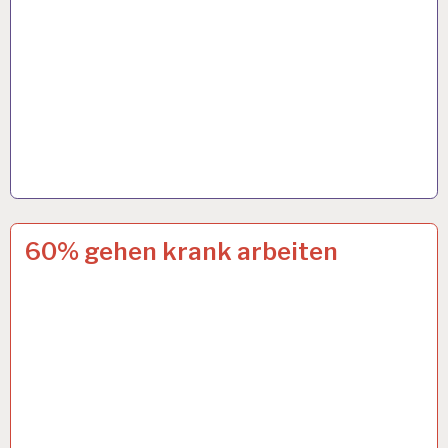
12-
4 OKT. 2024
60% gehen krank arbeiten
STUNDEN-
ARBEITSTAG…