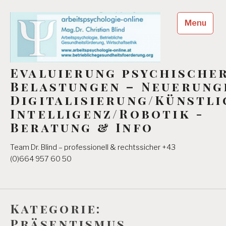
Skip
to
Menu
content
Evaluierung psychische
Belastungen – Neuerung
Digitalisierung/Künstli
Intelligenz/Robotik -
Beratung & Info
Team Dr. Blind – professionell & rechtssicher +43
(0)664 957 60 50
Kategorie:
Präsentismus