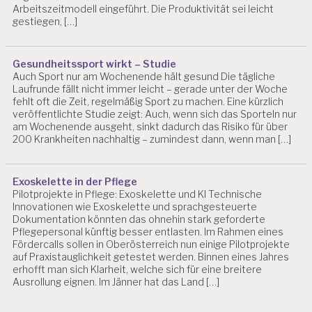
Arbeitszeitmodell eingeführt. Die Produktivität sei leicht
gestiegen, […]
Gesundheitssport wirkt – Studie
Auch Sport nur am Wochenende hält gesund Die tägliche
Laufrunde fällt nicht immer leicht – gerade unter der Woche
fehlt oft die Zeit, regelmäßig Sport zu machen. Eine kürzlich
veröffentlichte Studie zeigt: Auch, wenn sich das Sporteln nur
am Wochenende ausgeht, sinkt dadurch das Risiko für über
200 Krankheiten nachhaltig – zumindest dann, wenn man […]
Exoskelette in der Pflege
Pilotprojekte in Pflege: Exoskelette und KI Technische
Innovationen wie Exoskelette und sprachgesteuerte
Dokumentation könnten das ohnehin stark geforderte
Pflegepersonal künftig besser entlasten. Im Rahmen eines
Fördercalls sollen in Oberösterreich nun einige Pilotprojekte
auf Praxistauglichkeit getestet werden. Binnen eines Jahres
erhofft man sich Klarheit, welche sich für eine breitere
Ausrollung eignen. Im Jänner hat das Land […]