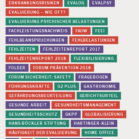
ERKRANKUNGSRISIKEN
EVALOG
EVALPSY
EVALUIERUNG – WIE OFT?
EVALUIERUNG PSYCHISCHER BELASTUNGEN
FACHLEISTUNGSNACHWEIS
FAOW
FEEI
FEHLBEANSPRUCHUNGEN
FEHLBELASTUNGEN
FEHLZEITEN
FEHLZEITENREPORT 2017
FEHLZEITENREPORT 2018
FLEXIBILISIERUNG
FOLDER
FORUM PRÄVENTION 2018
FORUM SICHERHEIT: SAFETY
FRAGEBOGEN
FÜHRUNGSKRÄFTE
G2 PLUS
GASTRONOMIE
GEFÄHRDUNGSBEURTEILUNG
GERICHTSURTEIL
GESUNDE ARBEIT
GESUNDHEITSMANAGEMENT
GESUNDHEITSSCHUTZ
GKPP
GLOBALISIERUNG
HANS BÖCKLER STIFTUNG
HARTINGER-KLEIN
HÄUFIGKEIT DER EVALUIERUNG
HOME OFFICE