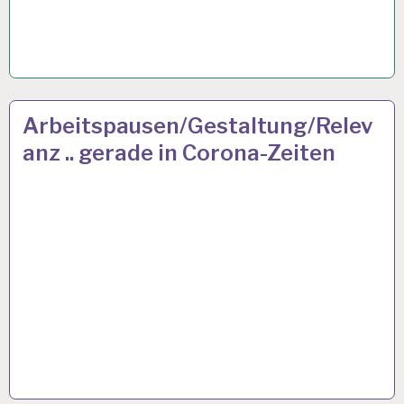
12-
28 AUG. 2020
Arbeitspausen/Gestaltung/Relev
STUNDEN-
anz .. gerade in Corona-Zeiten
ARBEITSTAG…