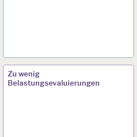
50PLUS…
18 JAN. 2024
Zu wenig
Belastungsevaluierungen