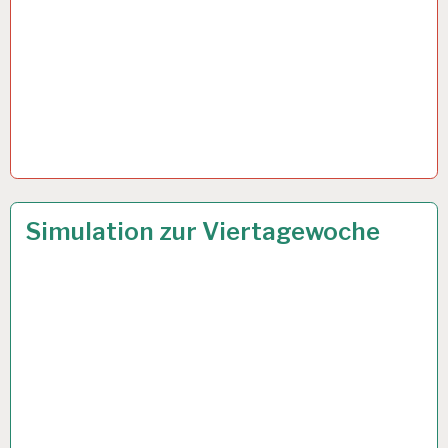
4-
14 JULI 2021
Simulation zur Viertagewoche
TAGE-
WOCHE…