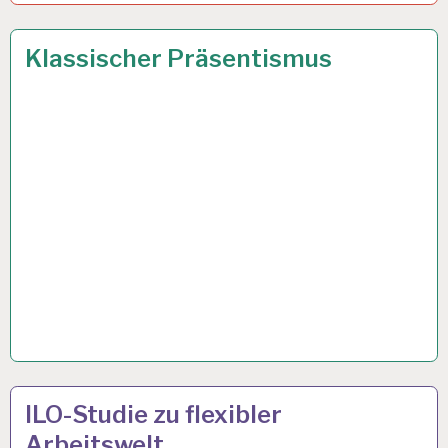
12-
26 JAN. 2023
Klassischer Präsentismus
STUNDEN-
ARBEITSTAG…
4-
9 JAN. 2023
ILO-Studie zu flexibler
TAGE-
Arbeitswelt
WOCHE…