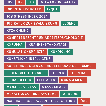
IHS
IIR
ILO
IMH – FORUM SAFETY
INDUSTRIEROBOTER
INQUA
JOB STRESS INDEX 2014
JUDIKATUR ZUR EVALUIERUNG
JUGEND
KFZA ONLINE
KOMPETENZZENTRUM ARBEITSPSYCHOLOGIE
KORUNKA
KRANKENSTANDSTAGE
KUMULATIONSPRINZIP
KÜNDIGUNG
KÜNSTLICHE INTELLIGENZ
KURZFRAGEBOGEN ZUR ARBEITSANALYSE PRÜMPER
LEBENSMITTELHANDEL
LEHRER
LEHRLINGE
LEIHARBEITER
LEITFADEN
MANAGEMENT
MANAGERSTRESS
MASSNAHMEN
MENSCH-MASCHINE-SYSTEME
MOBBING
NACHHALTIGKEITS-BERICHTERTATTUNG
ÖGB