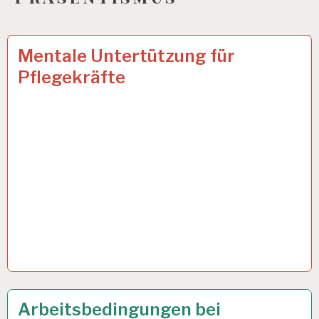
12-
17 FEB. 2025
Mentale Untertützung für
STUNDEN-
Pflegekräfte
ARBEITSTAG…
ARBEIT
16 JAN. 2025
Arbeitsbedingungen bei
UND