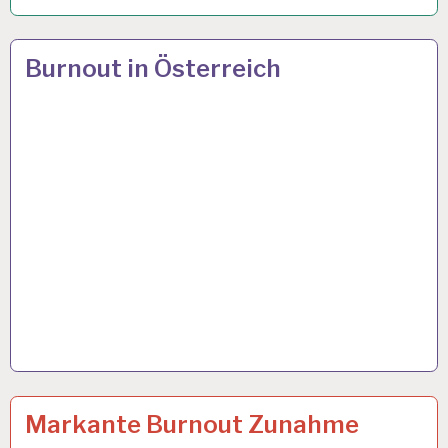
12-
14 APR. 2024
Burnout in Österreich
STUNDEN-
ARBEITSTAG…
12-
13 MÄRZ 2024
Markante Burnout Zunahme
STUNDEN-