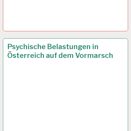
6.URLAUBSWOCHE
7 AUG. 2024
Psychische Belastungen in
EUGH…
Österreich auf dem Vormarsch