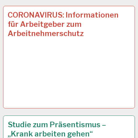
50PLUS…
7 APR. 2020
CORONAVIRUS: Informationen
für Arbeitgeber zum
Arbeitnehmerschutz
12-
28 OKT. 2019
Studie zum Präsentismus –
STUNDEN-
„Krank arbeiten gehen“
ARBEITSTAG…