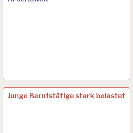
ARBEIT
4 OKT. 2022
Junge Berufstätige stark belastet
UND
GESUNDHEIT…