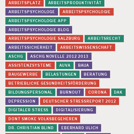
ARBEITSPLATZ
ARBEITSPRODUKTIVITÄT
ARBEITSPSYCHOLOGE
ARBEITSPSYCHOLOGIE
ARBEITSPSYCHOLOGIE APP
ARBEITSPSYCHOLOGIE BLOG
ARBEITSPSYCHOLOGIE SALZBURG
ARBEITSRECHT
ARBEITSSICHERHEIT
ARBEITSWISSENSCHAFT
ASCHG
ASCHG NOVELLE 2012 2013
ASSISTENZSYSTEME
AUVA
BAUA
BAUGEWERBE
BELASTUNGEN
BERATUNG
BETRIEBLICHE GESUNDHEITSFÖRDERUNG
BILDUNGSPERSONAL
BURNOUT
CORONA
DAK
DEPRESSION
DEUTSCHER STRESSREPORT 2012
DIGITALER STRESS
DIGITALISIERUNG
DONT SMOKE VOLKSBEGEHEREN
DR. CHRISTIAN BLIND
EBERHARD ULICH