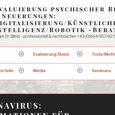
valuierung psychischer 
 Neuerungen:
igitalisierung/Künstlich
ntelligenz/Robotik -Bera
m Dr. Blind – professionell & rechtssicher +43 (0)664 957 60 
Evaluierung/Basis
Tools/Met
expand
expand
child
child
menu
menu
Urteile
Media
Seminare
expand
expand
child
child
menu
menu
NAVIRUS:
mationen für