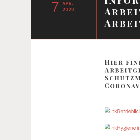
7
APR.
Arbei
2020
Arbe
5
0
Hier fi
P
L
Arbeitg
U
Schutzm
S
Coronav
A
R
B
Betriebl
E
I
T
Hygiene in
U
N