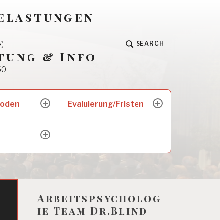
Belastungen
e
SEARCH
tung & Info
50
hoden
Evaluierung/Fristen
expand
expand
child
child
menu
menu
expand
child
menu
Arbeitspsycholog
ie Team Dr.Blind