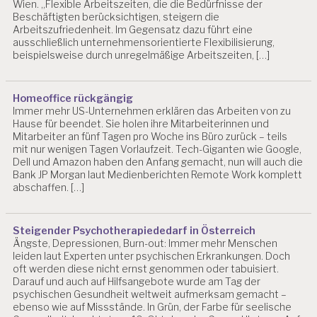
Wien. „Flexible Arbeitszeiten, die die Bedürfnisse der
IS
Beschäftigten berücksichtigen, steigern die
S
Arbeitszufriedenheit. Im Gegensatz dazu führt eine
E
ausschließlich unternehmensorientierte Flexibilisierung,
N
beispielsweise durch unregelmäßige Arbeitszeiten, […]
S
C
H
Homeoffice rückgängig
A
Immer mehr US-Unternehmen erklären das Arbeiten von zu
F
Hause für beendet. Sie holen ihre Mitarbeiterinnen und
T
Mitarbeiter an fünf Tagen pro Woche ins Büro zurück – teils
mit nur wenigen Tagen Vorlaufzeit. Tech-Giganten wie Google,
B
Dell und Amazon haben den Anfang gemacht, nun will auch die
E
Bank JP Morgan laut Medienberichten Remote Work komplett
L
abschaffen. […]
A
S
T
Steigender Psychotherapiededarf in Österreich
U
Ängste, Depressionen, Burn-out: Immer mehr Menschen
N
leiden laut Experten unter psychischen Erkrankungen. Doch
G
oft werden diese nicht ernst genommen oder tabuisiert.
E
Darauf und auch auf Hilfsangebote wurde am Tag der
N
psychischen Gesundheit weltweit aufmerksam gemacht –
ebenso wie auf Missstände. In Grün, der Farbe für seelische
B