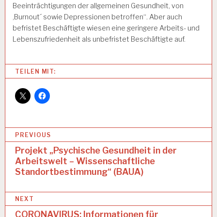
Beeinträchtigungen der allgemeinen Gesundheit, von
,Burnout´ sowie Depressionen betroffen“. Aber auch
befristet Beschäftigte wiesen eine geringere Arbeits- und
Lebenszufriedenheit als unbefristet Beschäftigte auf.
Categories:
TEILEN MIT:
A
R
B
EI
T
U
B
PREVIOUS
N
D
e
Projekt „Psychische Gesundheit in der
G
Arbeitswelt – Wissenschaftliche
i
E
Standortbestimmung“ (BAUA)
S
t
U
N
r
NEXT
D
a
H
CORONAVIRUS: Informationen für