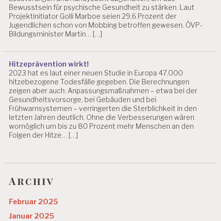
Bewusstsein für psychische Gesundheit zu stärken. Laut
R
Projektinitiator Golli Marboe seien 29,6 Prozent der
B
Jugendlichen schon von Mobbing betroffen gewesen. ÖVP-
EI
Bildungsminister Martin… […]
T
P
Hitzeprävention wirkt!
S
2023 hat es laut einer neuen Studie in Europa 47.000
Y
hitzebezogene Todesfälle gegeben. Die Berechnungen
C
zeigen aber auch: Anpassungsmaßnahmen – etwa bei der
H
Gesundheitsvorsorge, bei Gebäuden und bei
IS
Frühwarnsystemen – verringerten die Sterblichkeit in den
C
letzten Jahren deutlich. Ohne die Verbesserungen wären
H
womöglich um bis zu 80 Prozent mehr Menschen an den
E
Folgen der Hitze… […]
G
E
S
U
N
Archiv
D
H
Februar 2025
EI
T
Januar 2025