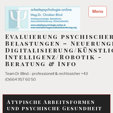
Skip
to
Menu
content
Evaluierung psychische
Belastungen – Neuerung
Digitalisierung/Künstli
Intelligenz/Robotik -
Beratung & Info
Team Dr. Blind – professionell & rechtssicher +43
(0)664 957 60 50
Atypische Arbeitsformen
und psychische Gesundheit