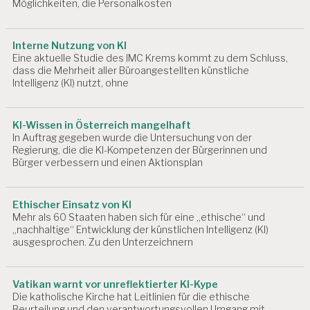
Möglichkeiten, die Personalkosten
EI
T
S
M
Interne Nutzung von KI
E
Eine aktuelle Studie des IMC Krems kommt zu dem Schluss,
D
dass die Mehrheit aller Büroangestellten künstliche
IZ
Intelligenz (KI) nutzt, ohne
I
N
KI-Wissen in Österreich mangelhaft
A
In Auftrag gegeben wurde die Untersuchung von der
R
Regierung, die die KI-Kompetenzen der Bürgerinnen und
B
Bürger verbessern und einen Aktionsplan
EI
T
S
Ethischer Einsatz von KI
P
Mehr als 60 Staaten haben sich für eine „ethische“ und
R
„nachhaltige“ Entwicklung der künstlichen Intelligenz (KI)
O
ausgesprochen. Zu den Unterzeichnern
D
U
K
Vatikan warnt vor unreflektierter KI-Kype
T
Die katholische Kirche hat Leitlinien für die ethische
I
Beurteilung und den verantwortungsvollen Umgang mit