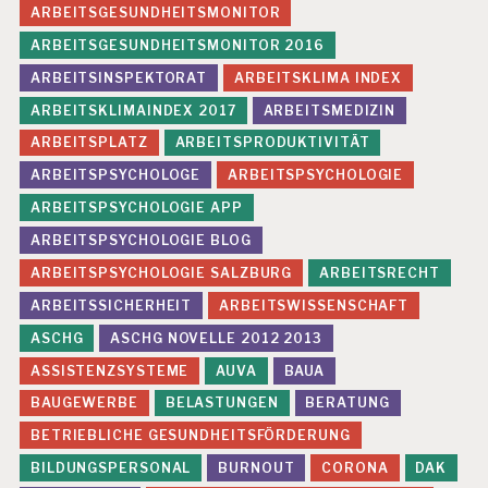
ARBEITSGESUNDHEITSMONITOR
R
U
ARBEITSGESUNDHEITSMONITOR 2016
N
ARBEITSINSPEKTORAT
ARBEITSKLIMA INDEX
G
P
ARBEITSKLIMAINDEX 2017
ARBEITSMEDIZIN
S
ARBEITSPLATZ
ARBEITSPRODUKTIVITÄT
Y
C
ARBEITSPSYCHOLOGE
ARBEITSPSYCHOLOGIE
H
IS
ARBEITSPSYCHOLOGIE APP
C
ARBEITSPSYCHOLOGIE BLOG
H
E
ARBEITSPSYCHOLOGIE SALZBURG
ARBEITSRECHT
R
ARBEITSSICHERHEIT
ARBEITSWISSENSCHAFT
B
E
ASCHG
ASCHG NOVELLE 2012 2013
L
ASSISTENZSYSTEME
AUVA
BAUA
A
S
BAUGEWERBE
BELASTUNGEN
BERATUNG
T
U
BETRIEBLICHE GESUNDHEITSFÖRDERUNG
N
BILDUNGSPERSONAL
BURNOUT
CORONA
DAK
G