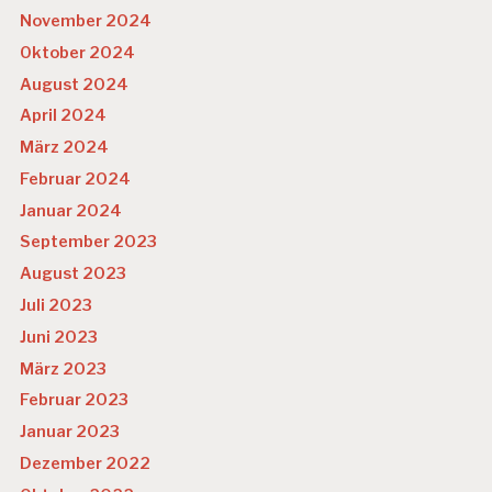
November 2024
S
T
Oktober 2024
R
August 2024
E
S
April 2024
S
März 2024
S
Februar 2024
T
U
Januar 2024
D
September 2023
IE
August 2023
T
EI
Juli 2023
L
Juni 2023
Z
EI
März 2023
T
Februar 2023
A
R
Januar 2023
B
Dezember 2022
EI
T