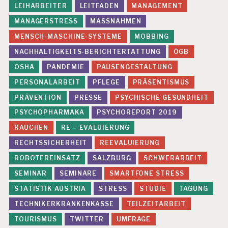
R
LEIHARBEITER
LEITFADEN
MANAGEMENT
U
MANAGERSTRESS
MASSNAHMEN
N
G
MENSCH-MASCHINE-SYSTEME
MOBBING
NACHHALTIGKEITS-BERICHTERTATTUNG
ÖGB
G
E
OSHA
PANDEMIE
PAUSENGESTALTUNG
F
Ä
PERSONALARBEIT
PFLEGE
PRÄSENTISMUS
H
PRÄVENTION
PRESSE
PSYCHISCHE GESUNDHEIT
R
D
PSYCHOPHARMAKA
PSYCHOREPORT 2019
U
RAUCHEN
RE – EVALUIERUNG
N
G
RECHTSSICHERHEIT
REEVALUIERUNG
S
ROBOTEREINSATZ
SALZBURG
SCHWERARBEIT
B
E
SEMINAR
SEMINARE
SMARTFONE STRESS
U
R
STATISTIK AUSTRIA
STRESS
STUDIE
TAGUNG
T
TECHNIKERKRANKENKASSE
TEILZEITARBEIT
EI
L
TOURISMUS
TWITTER
UMFRAGE
U