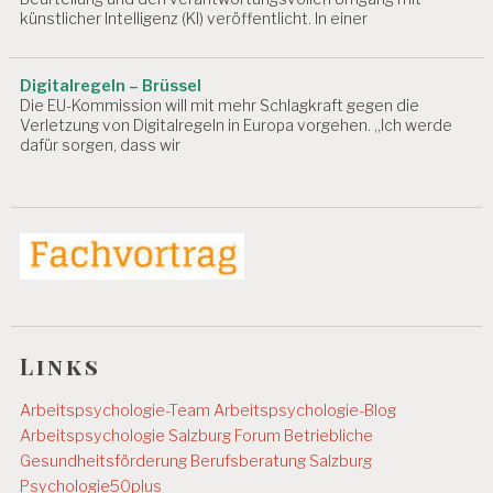
V
künstlicher Intelligenz (KI) veröffentlicht. In einer
I
T
Ä
Digitalregeln – Brüssel
T
Die EU-Kommission will mit mehr Schlagkraft gegen die
Verletzung von Digitalregeln in Europa vorgehen. „Ich werde
A
dafür sorgen, dass wir
R
B
EI
T
S
P
S
Y
C
H
Links
O
L
O
Arbeitspsychologie-Team
Arbeitspsychologie-Blog
G
Arbeitspsychologie Salzburg
Forum Betriebliche
E
Gesundheitsförderung
Berufsberatung Salzburg
A
Psychologie50plus