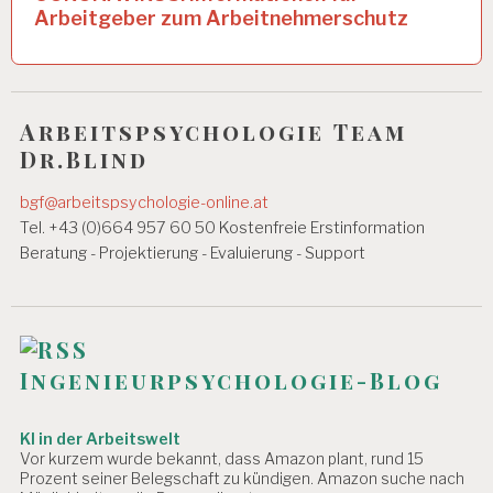
EI
Arbeitgeber zum Arbeitnehmerschutz
g
T
s
A
R
n
B
Arbeitspsychologie Team
EI
a
T
Dr.Blind
v
S
B
bgf@arbeitspsychologie-online.at
i
E
Tel. +43 (0)664 957 60 50 Kostenfreie Erstinformation
D
g
I
Beratung - Projektierung - Evaluierung - Support
N
a
G
t
U
N
i
G
Ingenieurpsychologie-Blog
E
o
N
n
A
KI in der Arbeitswelt
R
Vor kurzem wurde bekannt, dass Amazon plant, rund 15
B
Prozent seiner Belegschaft zu kündigen. Amazon suche nach