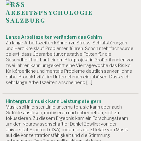
G
Arbeitspsychologie
E
S
Salzburg
U
N
D
Lange Arbeitszeiten verändern das Gehirn
H
Zu lange Arbeitszeiten können zu Stress, Schlafstörungen
EI
und Herz-Kreislauf-Problemen führen. Schon mehrfach wurde
T
belegt, dass Überarbeitung negative Folgen für die
S
Gesundheit hat. Laut einem Pilotprojekt in Großbritannien vor
S
zwei Jahren kann umgekehrt eine Viertagewoche das Risiko
C
für körperliche und mentale Probleme deutlich senken, ohne
dabei Produktivität im Unternehmen einzubüßen. Dass sich
H
sehr lange Arbeitszeiten anscheinend […]
U
T
Z
Hintergrundmusik kann Leistung steigern
L
Musik soll in erster Linie unterhalten, sie kann aber auch
EI
Gefühle auslösen, motivieren und dabei helfen, sich zu
H
fokussieren. Zu diesem Ergebnis kam ein Forschungsteam
A
um den Neurowissenschaftler Daniel Bowling von der
R
Universität Stanford (USA), indem es die Effekte von Musik
B
auf die Konzentrationsfähigkeit und die Stimmung
untersuchte. Das Team wollte klären, ob leise
EI