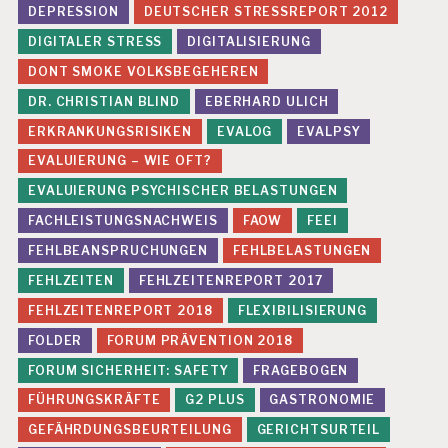
E
DEPRESSION
DEUTSCHER STRESSREPORT 2012
N
DIGITALER STRESS
DIGITALISIERUNG
F
DONT SMOKE VOLKSBEGEHEREN
E
H
DR. CHRISTIAN BLIND
EBERHARD ULICH
L
ERKRANKUNGSRISIKEN
EVALOG
EVALPSY
B
E
EVALUIERUNG – WIE OFT?
A
EVALUIERUNG PSYCHISCHER BELASTUNGEN
N
S
FACHLEISTUNGSNACHWEIS
FAOW
FEEI
P
R
FEHLBEANSPRUCHUNGEN
FEHLBELASTUNGEN
U
FEHLZEITEN
FEHLZEITENREPORT 2017
C
H
FEHLZEITENREPORT 2018
FLEXIBILISIERUNG
U
FOLDER
FORUM PRÄVENTION 2018
N
G
FORUM SICHERHEIT: SAFETY
FRAGEBOGEN
E
FÜHRUNGSKRÄFTE
G2 PLUS
GASTRONOMIE
N
GEFÄHRDUNGSBEURTEILUNG
GERICHTSURTEIL
F