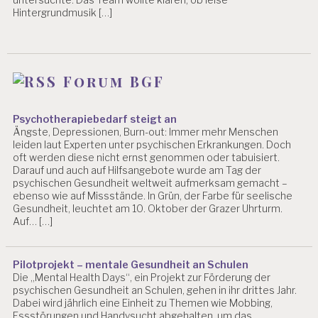
Hintergrundmusik […]
T
E
R
M
Forum BGF
A
SS
N
Psychotherapiebedarf steigt an
A
Ängste, Depressionen, Burn-out: Immer mehr Menschen
H
leiden laut Experten unter psychischen Erkrankungen. Doch
M
oft werden diese nicht ernst genommen oder tabuisiert.
E
Darauf und auch auf Hilfsangebote wurde am Tag der
N
psychischen Gesundheit weltweit aufmerksam gemacht –
ebenso wie auf Missstände. In Grün, der Farbe für seelische
Gesundheit, leuchtet am 10. Oktober der Grazer Uhrturm.
P
Auf… […]
E
R
S
Pilotprojekt – mentale Gesundheit an Schulen
O
Die „Mental Health Days“, ein Projekt zur Förderung der
N
psychischen Gesundheit an Schulen, gehen in ihr drittes Jahr.
A
Dabei wird jährlich eine Einheit zu Themen wie Mobbing,
L
Essstörungen und Handysucht abgehalten, um das
A