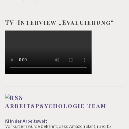
R
B
EI
T
TV-Interview „Evaluierung“
S
P
S
Y
C
H
O
L
O
G
IE
A
R
B
Arbeitspsychologie Team
EI
T
S
KI in der Arbeitswelt
P
Vor kurzem wurde bekannt, dass Amazon plant, rund 15
S