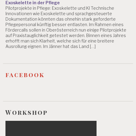
Exoskelette in der Pflege
E
Pilotprojekte in Pflege: Exoskelette und KI Technische
R
Innovationen wie Exoskelette und sprachgesteuerte
S
Dokumentation könnten das ohnehin stark geforderte
T
Pflegepersonal künftig besser entlasten. Im Rahmen eines
R
Fördercalls sollen in Oberösterreich nun einige Pilotprojekte
E
auf Praxistauglichkeit getestet werden. Binnen eines Jahres
S
erhofft man sich Klarheit, welche sich für eine breitere
S
Ausrollung eignen. Im Jänner hat das Land […]
D
R.
C
H
facebook
R
IS
T
I
A
N
Workshop
B
LI
N
D