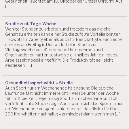
Gesundheit, leuchtet am 10. Oktober der Grazer Uhrturm. Auf
U
[…]
R
N
O
Studie zu 4-Tage-Woche
U
Weniger Stunden zu arbeiten und trotzdem das gleiche
T
Gehalt zu erhalten kann einer Studie zufolge Vorteile bringen
– sowohl für Arbeitgeber als auch für Beschäftigte. Fachleute
D
stellten am Freitag in Düsseldorf eine Studie zur
E
Viertagewoche vor. 41 deutsche Unternehmen und
P
Organisationen hatten testweise ein halbes Jahr ein neues
R
Arbeitszeitmodell eingeführt. Die Produktivität sei leicht
E
gestiegen, […]
S
SI
O
Gesundheitssport wirkt – Studie
N
Auch Sport nur am Wochenende hält gesund Die tägliche
Laufrunde fällt nicht immer leicht – gerade unter der Woche
D
fehlt oft die Zeit, regelmäßig Sport zu machen. Eine kürzlich
I
veröffentlichte Studie zeigt: Auch, wenn sich das Sporteln nur
G
am Wochenende ausgeht, sinkt dadurch das Risiko für über
I
200 Krankheiten nachhaltig – zumindest dann, wenn man […]
T
A
L