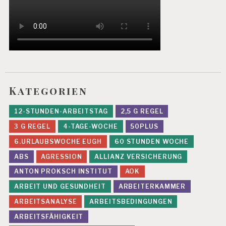
E
R
K
R
A
N
K
U
N
Kategorien
G
S
12-STUNDEN-ARBEITSTAG
2,5 G REGEL
R
IS
3 G REGEL
4-TAGE-WOCHE
50PLUS
I
6.URLAUBSWOCHE EUGH
60 STUNDEN WOCHE
K
E
ABS
AGRESSION
ALLIANZ VERSICHERUNG
N
ANTON PROKSCH INSTITUT
AOK
E
ARBEIT UND GESUNDHEIT
ARBEITERKAMMER
V
A
ARBEITSANALYSE
ARBEITSBEDINGUNGEN
L
U
ARBEITSFÄHIGKEIT
IE