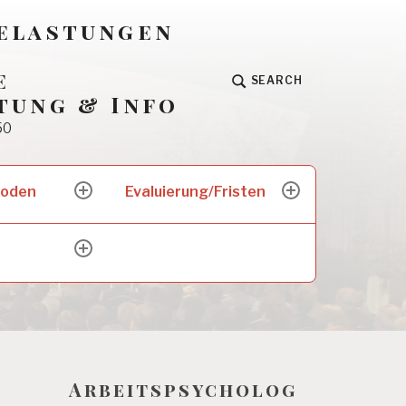
Belastungen
e
SEARCH
tung & Info
50
hoden
Evaluierung/Fristen
expand
expand
child
child
menu
menu
expand
child
menu
Arbeitspsycholog