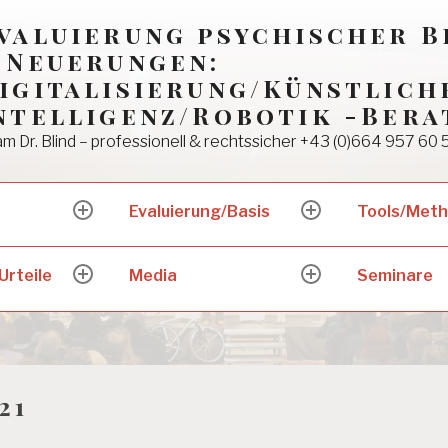
valuierung psychischer 
 Neuerungen:
igitalisierung/Künstlich
ntelligenz/Robotik -Bera
m Dr. Blind – professionell & rechtssicher +43 (0)664 957 60 
Evaluierung/Basis
Tools/Met
expand
expand
child
child
menu
menu
Urteile
Media
Seminare
expand
expand
child
child
menu
menu
21