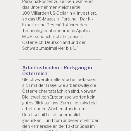
Personalkosten zu senken, während
das Unternehmen gleichzeitig
100 Milliarden US-Dollar in KI investiert,
so das US-Magazin „Fortune“. Der KI-
Experte und Geschäftsführer des
Technologieunternehmens Apollo.ai,
Mic Hirschbrich, schätzt, dass in
Österreich, Deutschland und der
Schweiz „maximal vier bis […]
Arbeitsstunden – Rückgang in
Österreich
Gleich zwei aktuelle Studien befassen
sich mit der Frage, wie arbeitswillig die
Österreicher tatsächlich sind. Vorweg:
Die jeweiligen Ergebnisse werfen kein
gutes Blick auf uns. Zum einen sind die
arbeitenden Wochenstunden im
Durchschnitt nicht unerheblich
gesunken – und zum anderen steht bei
den Karrierezielen der Faktor Spaß im