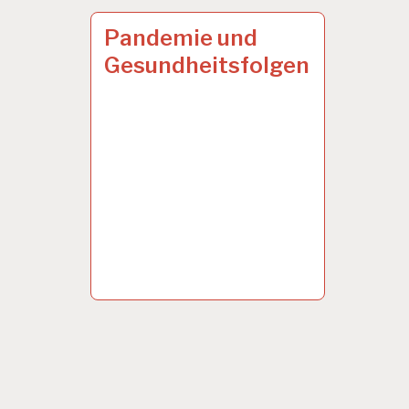
50PLUS…
23 SEP. 2021
Pandemie und
Gesundheitsfolgen