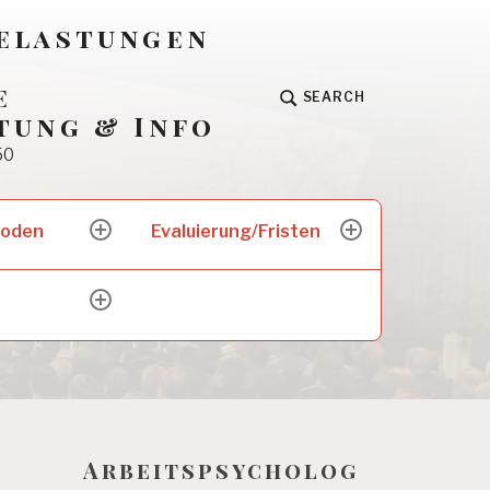
Belastungen
e
SEARCH
tung & Info
50
hoden
Evaluierung/Fristen
expand
expand
child
child
menu
menu
expand
child
menu
Arbeitspsycholog