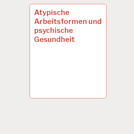
ARBEIT
27 JAN. 2020
Atypische
UND
Arbeitsformen und
GESUNDHEIT…
psychische
Gesundheit