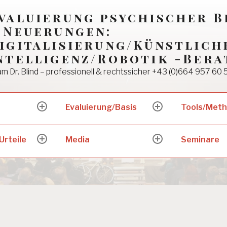
valuierung psychischer 
 Neuerungen:
igitalisierung/Künstlich
ntelligenz/Robotik -Bera
m Dr. Blind – professionell & rechtssicher +43 (0)664 957 60 
Evaluierung/Basis
Tools/Met
expand
expand
child
child
menu
menu
Urteile
Media
Seminare
expand
expand
child
child
menu
menu