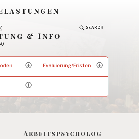
Belastungen
e
SEARCH
tung & Info
50
hoden
Evaluierung/Fristen
expand
expand
child
child
menu
menu
expand
child
menu
Arbeitspsycholog