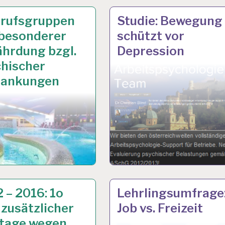
I 2018
ARBEIT
17 MAI 2018
erufsgruppen
Studie: Bewegung
DEN
UND
 besonderer
schützt vor
E…
GESUNDHEIT…
hrdung bzgl.
Depression
chischer
rankungen
 2018
ARBEIT
4 MAI 2018
 – 2016: 1o
Lehrlingsumfrage
EN-
UND
 zusätzlicher
Job vs. Freizeit
TSTAG…
GESUNDHEIT…
ltage wegen