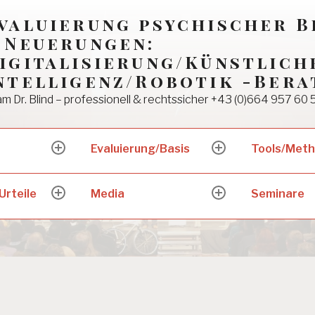
valuierung psychischer 
 Neuerungen:
igitalisierung/Künstlich
ntelligenz/Robotik -Bera
m Dr. Blind – professionell & rechtssicher +43 (0)664 957 60 
Evaluierung/Basis
Tools/Met
expand
expand
child
child
menu
menu
Urteile
Media
Seminare
expand
expand
child
child
menu
menu