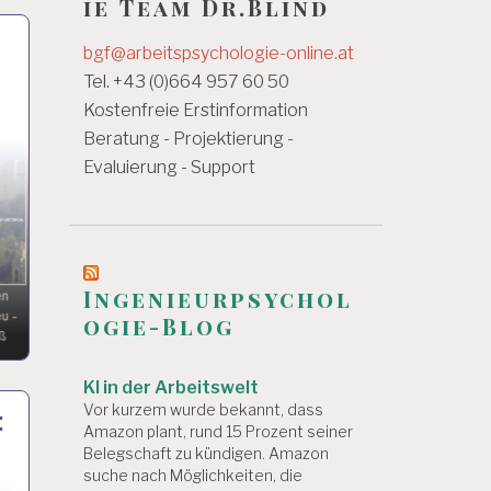
ie Team Dr.Blind
bgf@arbeitspsychologie-online.at
Tel. +43 (0)664 957 60 50
Kostenfreie Erstinformation
Beratung - Projektierung -
Evaluierung - Support
Ingenieurpsychol
ogie-Blog
KI in der Arbeitswelt
Vor kurzem wurde bekannt, dass
:
Amazon plant, rund 15 Prozent seiner
Belegschaft zu kündigen. Amazon
suche nach Möglichkeiten, die