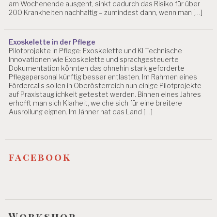
am Wochenende ausgeht, sinkt dadurch das Risiko für über
T
200 Krankheiten nachhaltig – zumindest dann, wenn man […]
D
R.
Exoskelette in der Pflege
C
Pilotprojekte in Pflege: Exoskelette und KI Technische
H
Innovationen wie Exoskelette und sprachgesteuerte
R
Dokumentation könnten das ohnehin stark geforderte
IS
Pflegepersonal künftig besser entlasten. Im Rahmen eines
T
Fördercalls sollen in Oberösterreich nun einige Pilotprojekte
I
auf Praxistauglichkeit getestet werden. Binnen eines Jahres
A
erhofft man sich Klarheit, welche sich für eine breitere
N
Ausrollung eignen. Im Jänner hat das Land […]
B
LI
N
D
facebook
E
R
K
R
A
N
Workshop
K