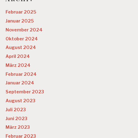
S
U
Februar 2025
N
Januar 2025
D
H
November 2024
EI
Oktober 2024
T
August 2024
S
April 2024
T
R
März 2024
E
Februar 2024
S
S
Januar 2024
S
September 2023
T
August 2023
U
D
Juli 2023
IE
Juni 2023
U
März 2023
N
Februar 2023
T