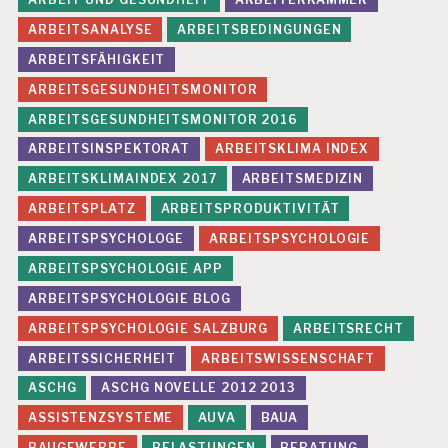
C
ARBEITSANALYSE
ARBEITSBEDINGUNGEN
H
IS
ARBEITSFÄHIGKEIT
C
ARBEITSGESUNDHEITSMONITOR
H
E
ARBEITSGESUNDHEITSMONITOR 2016
R
ARBEITSINSPEKTORAT
ARBEITSKLIMA INDEX
B
E
ARBEITSKLIMAINDEX 2017
ARBEITSMEDIZIN
L
A
ARBEITSPLATZ
ARBEITSPRODUKTIVITÄT
S
ARBEITSPSYCHOLOGE
ARBEITSPSYCHOLOGIE
T
U
ARBEITSPSYCHOLOGIE APP
N
ARBEITSPSYCHOLOGIE BLOG
G
E
ARBEITSPSYCHOLOGIE SALZBURG
ARBEITSRECHT
N
ARBEITSSICHERHEIT
ARBEITSWISSENSCHAFT
F
ASCHG
ASCHG NOVELLE 2012 2013
E
H
ASSISTENZSYSTEME
AUVA
BAUA
L
BAUGEWERBE
BELASTUNGEN
BERATUNG