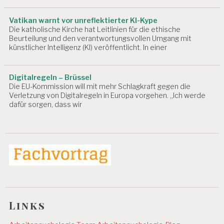
E
D
Vatikan warnt vor unreflektierter KI-Kype
I
Die katholische Kirche hat Leitlinien für die ethische
N
Beurteilung und den verantwortungsvollen Umgang mit
G
künstlicher Intelligenz (KI) veröffentlicht. In einer
U
N
G
Digitalregeln – Brüssel
E
Die EU-Kommission will mit mehr Schlagkraft gegen die
N
Verletzung von Digitalregeln in Europa vorgehen. „Ich werde
dafür sorgen, dass wir
A
R
B
EI
T
S
F
Ä
H
I
G
Links
K
EI