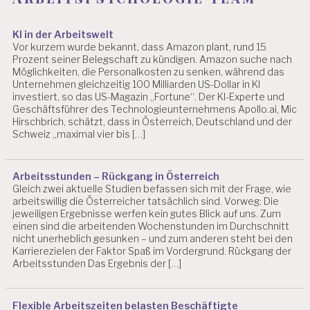
S
P
S
KI in der Arbeitswelt
Vor kurzem wurde bekannt, dass Amazon plant, rund 15
Y
Prozent seiner Belegschaft zu kündigen. Amazon suche nach
C
Möglichkeiten, die Personalkosten zu senken, während das
H
Unternehmen gleichzeitig 100 Milliarden US-Dollar in KI
O
investiert, so das US-Magazin „Fortune“. Der KI-Experte und
L
Geschäftsführer des Technologieunternehmens Apollo.ai, Mic
O
Hirschbrich, schätzt, dass in Österreich, Deutschland und der
G
Schweiz „maximal vier bis […]
IE
A
R
Arbeitsstunden – Rückgang in Österreich
Gleich zwei aktuelle Studien befassen sich mit der Frage, wie
B
arbeitswillig die Österreicher tatsächlich sind. Vorweg: Die
EI
jeweiligen Ergebnisse werfen kein gutes Blick auf uns. Zum
T
einen sind die arbeitenden Wochenstunden im Durchschnitt
S
nicht unerheblich gesunken – und zum anderen steht bei den
SI
Karrierezielen der Faktor Spaß im Vordergrund. Rückgang der
C
Arbeitsstunden Das Ergebnis der […]
H
E
R
Flexible Arbeitszeiten belasten Beschäftigte
H