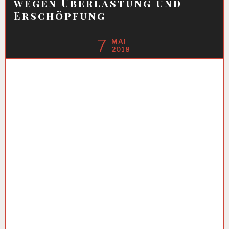
wegen Überlastung und
Erschöpfung
7
MAI
2018