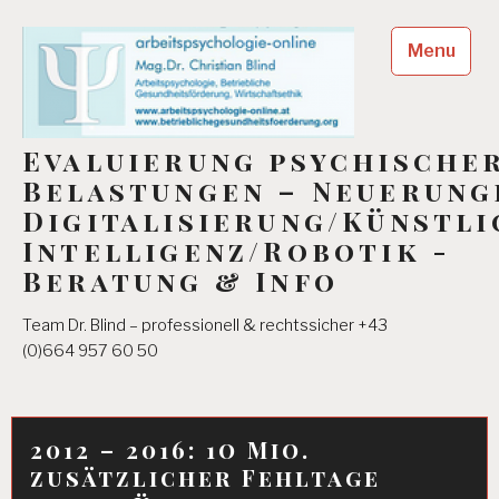
Skip
to
Menu
content
Evaluierung psychische
Belastungen – Neuerung
Digitalisierung/Künstli
Intelligenz/Robotik -
Beratung & Info
Team Dr. Blind – professionell & rechtssicher +43
(0)664 957 60 50
2012 – 2016: 1o Mio.
zusätzlicher Fehltage