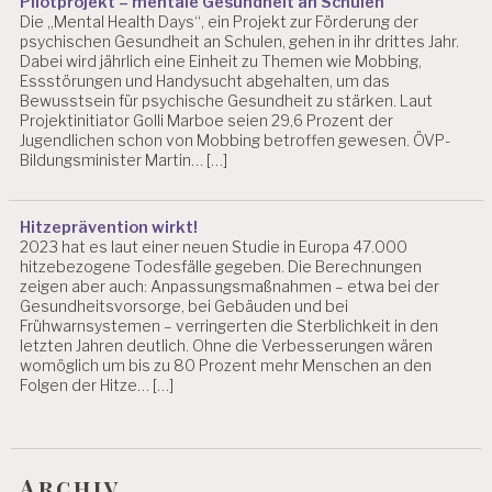
Pilotprojekt – mentale Gesundheit an Schulen
N
Die „Mental Health Days“, ein Projekt zur Förderung der
T
psychischen Gesundheit an Schulen, gehen in ihr drittes Jahr.
Dabei wird jährlich eine Einheit zu Themen wie Mobbing,
I
Essstörungen und Handysucht abgehalten, um das
O
Bewusstsein für psychische Gesundheit zu stärken. Laut
N
Projektinitiator Golli Marboe seien 29,6 Prozent der
Jugendlichen schon von Mobbing betroffen gewesen. ÖVP-
P
Bildungsminister Martin… […]
R
E
S
S
Hitzeprävention wirkt!
E
2023 hat es laut einer neuen Studie in Europa 47.000
hitzebezogene Todesfälle gegeben. Die Berechnungen
P
zeigen aber auch: Anpassungsmaßnahmen – etwa bei der
S
Gesundheitsvorsorge, bei Gebäuden und bei
Y
Frühwarnsystemen – verringerten die Sterblichkeit in den
C
letzten Jahren deutlich. Ohne die Verbesserungen wären
womöglich um bis zu 80 Prozent mehr Menschen an den
H
Folgen der Hitze… […]
IS
C
H
E
G
Archiv
E