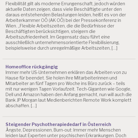
Flexibilität gilt als moderne Errungenschaft, jedoch würden
EI
aktuelle Daten zeigen, dass viele Beschäftigte unter den
T
daraus entstehenden Belastungen leiden, heißt es von der
Arbeiterkammer OÖ (AK OÖ) bei der Pressekonferenz in
A
Wien. „Flexible Arbeitszeiten, die die Bedürfnisse der
R
Beschäftigten berücksichtigen, steigern die
B
Arbeitszufriedenheit. Im Gegensatz dazu führt eine
EI
ausschließlich unternehmensorientierte Flexibilisierung,
T
beispielsweise durch unregelmäßige Arbeitszeiten, […]
S
W
IS
Homeoffice rückgängig
S
Immer mehr US-Unternehmen erklären das Arbeiten von zu
E
Hause für beendet. Sie holen ihre Mitarbeiterinnen und
N
Mitarbeiter an fünf Tagen pro Woche ins Büro zurück – teils
S
mit nur wenigen Tagen Vorlaufzeit. Tech-Giganten wie Google,
C
Dell und Amazon haben den Anfang gemacht, nun will auch die
H
Bank JP Morgan laut Medienberichten Remote Work komplett
A
abschaffen. […]
F
T
Steigender Psychotherapiededarf in Österreich
B
Ängste, Depressionen, Burn-out: Immer mehr Menschen
E
leiden laut Experten unter psychischen Erkrankungen. Doch
L