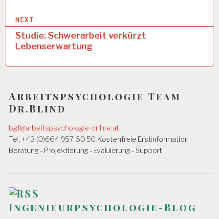
B
i
EI
NEXT
t
T
S
Studie: Schwerarbeit verkürzt
r
T
Lebenserwartung
A
a
G
g
6
0
s
S
Arbeitspsychologie Team
n
T
Dr.Blind
U
a
N
bgf@arbeitspsychologie-online.at
D
v
Tel. +43 (0)664 957 60 50 Kostenfreie Erstinformation
E
N
i
Beratung - Projektierung - Evaluierung - Support
W
g
O
C
a
H
E
t
Ingenieurpsychologie-Blog
A
i