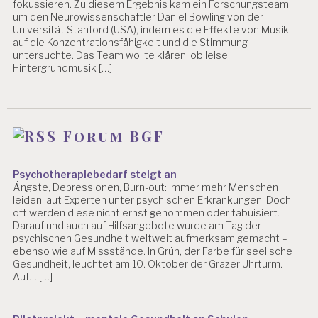
fokussieren. Zu diesem Ergebnis kam ein Forschungsteam
S
um den Neurowissenschaftler Daniel Bowling von der
-
Universität Stanford (USA), indem es die Effekte von Musik
B
auf die Konzentrationsfähigkeit und die Stimmung
E
untersuchte. Das Team wollte klären, ob leise
R
Hintergrundmusik […]
I
C
H
T
E
Forum BGF
R
T
A
Psychotherapiebedarf steigt an
T
Ängste, Depressionen, Burn-out: Immer mehr Menschen
T
leiden laut Experten unter psychischen Erkrankungen. Doch
oft werden diese nicht ernst genommen oder tabuisiert.
U
Darauf und auch auf Hilfsangebote wurde am Tag der
N
psychischen Gesundheit weltweit aufmerksam gemacht –
G
ebenso wie auf Missstände. In Grün, der Farbe für seelische
Gesundheit, leuchtet am 10. Oktober der Grazer Uhrturm.
P
Auf… […]
R
Ä
V
E