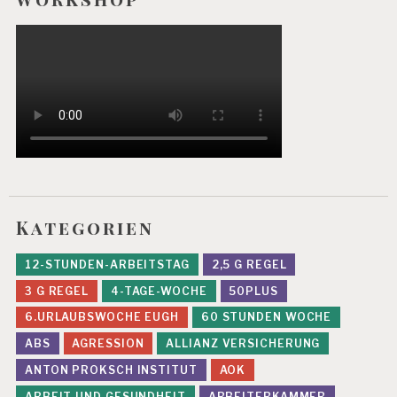
U
N
G
S
R
IS
I
K
E
N
E
V
Kategorien
A
L
U
12-STUNDEN-ARBEITSTAG
2,5 G REGEL
IE
3 G REGEL
4-TAGE-WOCHE
50PLUS
R
U
6.URLAUBSWOCHE EUGH
60 STUNDEN WOCHE
N
ABS
AGRESSION
ALLIANZ VERSICHERUNG
G
P
ANTON PROKSCH INSTITUT
AOK
S
Y
ARBEIT UND GESUNDHEIT
ARBEITERKAMMER