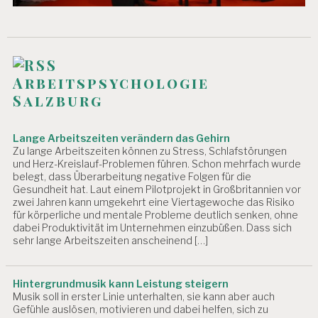
M
A
N
A
G
E
Arbeitspsychologie
M
Salzburg
E
N
T
Lange Arbeitszeiten verändern das Gehirn
Zu lange Arbeitszeiten können zu Stress, Schlafstörungen
N
und Herz-Kreislauf-Problemen führen. Schon mehrfach wurde
A
belegt, dass Überarbeitung negative Folgen für die
C
Gesundheit hat. Laut einem Pilotprojekt in Großbritannien vor
H
zwei Jahren kann umgekehrt eine Viertagewoche das Risiko
H
für körperliche und mentale Probleme deutlich senken, ohne
A
dabei Produktivität im Unternehmen einzubüßen. Dass sich
L
sehr lange Arbeitszeiten anscheinend […]
T
I
G
Hintergrundmusik kann Leistung steigern
K
Musik soll in erster Linie unterhalten, sie kann aber auch
EI
Gefühle auslösen, motivieren und dabei helfen, sich zu
T