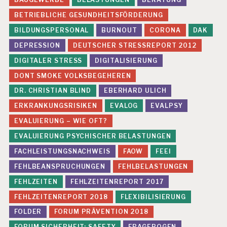
B
E
BETRIEBLICHE GESUNDHEITSFÖRDERUNG
A
N
BILDUNGSPERSONAL
BURNOUT
CORONA
DAK
S
DEPRESSION
DEUTSCHER STRESSREPORT 2012
P
R
DIGITALER STRESS
DIGITALISIERUNG
U
DONT SMOKE VOLKSBEGEHEREN
C
H
DR. CHRISTIAN BLIND
EBERHARD ULICH
U
ERKRANKUNGSRISIKEN
EVALOG
EVALPSY
N
G
EVALUIERUNG – WIE OFT?
E
N
EVALUIERUNG PSYCHISCHER BELASTUNGEN
FACHLEISTUNGSNACHWEIS
FAOW
FEEI
F
E
FEHLBEANSPRUCHUNGEN
FEHLBELASTUNGEN
H
FEHLZEITEN
FEHLZEITENREPORT 2017
L
Z
FEHLZEITENREPORT 2018
FLEXIBILISIERUNG
EI
T
FOLDER
FORUM PRÄVENTION 2018
E
FORUM SICHERHEIT: SAFETY
FRAGEBOGEN