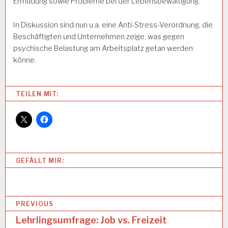
Ermüdung sowie Probleme bei der Lebensbewältigung.
In Diskussion sind nun u.a. eine Anti-Stress-Verordnung, die
Beschäftigten und Unternehmen zeige, was gegen
psychische Belastung am Arbeitsplatz getan werden
könne.
Categories:
TEILEN MIT:
1
2
-
S
T
U
GEFÄLLT MIR:
N
D
E
N
B
-
PREVIOUS
A
e
Lehrlingsumfrage: Job vs. Freizeit
R