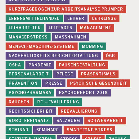
G
E
KURZFRAGEBOGEN ZUR ARBEITSANALYSE PRÜMPER
S
LEBENSMITTELHANDEL
LEHRER
LEHRLINGE
U
N
LEIHARBEITER
LEITFADEN
MANAGEMENT
D
MANAGERSTRESS
MASSNAHMEN
E
A
MENSCH-MASCHINE-SYSTEME
MOBBING
R
B
NACHHALTIGKEITS-BERICHTERTATTUNG
ÖGB
EI
OSHA
PANDEMIE
PAUSENGESTALTUNG
T
PERSONALARBEIT
PFLEGE
PRÄSENTISMUS
G
E
PRÄVENTION
PRESSE
PSYCHISCHE GESUNDHEIT
S
PSYCHOPHARMAKA
PSYCHOREPORT 2019
U
N
RAUCHEN
RE – EVALUIERUNG
D
RECHTSSICHERHEIT
REEVALUIERUNG
H
EI
ROBOTEREINSATZ
SALZBURG
SCHWERARBEIT
T
SEMINAR
SEMINARE
SMARTFONE STRESS
S
S