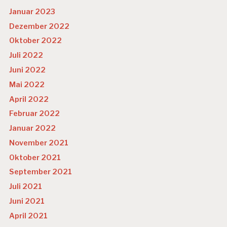
E
Januar 2023
R
Dezember 2022
N
E
Oktober 2022
H
M
Juli 2022
E
Juni 2022
N
S
Mai 2022
K
April 2022
U
L
Februar 2022
T
Januar 2022
U
R
November 2021
Oktober 2021
Y
O
September 2021
U
Juli 2021
T
U
Juni 2021
B
April 2021
E