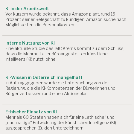
R
B
o
KI in der Arbeitswelt
EI
Vor kurzem wurde bekannt, dass Amazon plant, rund 15
n
T
Prozent seiner Belegschaft zu kündigen. Amazon suche nach
U
Möglichkeiten, die Personalkosten
N
D
G
Interne Nutzung von KI
E
Eine aktuelle Studie des IMC Krems kommt zu dem Schluss,
S
dass die Mehrheit aller Büroangestellten künstliche
U
Intelligenz (KI) nutzt, ohne
N
D
H
KI-Wissen in Österreich mangelhaft
EI
In Auftrag gegeben wurde die Untersuchung von der
T
Regierung, die die KI-Kompetenzen der Bürgerinnen und
Bürger verbessern und einen Aktionsplan
A
R
B
Ethischer Einsatz von KI
EI
Mehr als 60 Staaten haben sich für eine „ethische“ und
T
„nachhaltige“ Entwicklung der künstlichen Intelligenz (KI)
S
ausgesprochen. Zu den Unterzeichnern
B