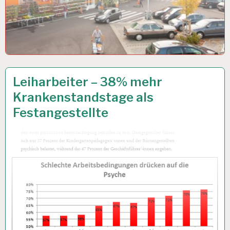
ARBEIT
16 AUG. 2017
Leiharbeiter – 38% mehr
UND
Krankenstandstage als
GESUNDHEIT…
Festangestellte