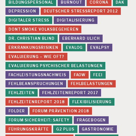
BILDUNGSPERSONAL
BURNOUT
CORONA
DAK
DEPRESSION
DEUTSCHER STRESSREPORT 2012
DIGITALER STRESS
DIGITALISIERUNG
DONT SMOKE VOLKSBEGEHEREN
DR. CHRISTIAN BLIND
EBERHARD ULICH
ERKRANKUNGSRISIKEN
EVALOG
EVALPSY
EVALUIERUNG – WIE OFT?
EVALUIERUNG PSYCHISCHER BELASTUNGEN
FACHLEISTUNGSNACHWEIS
FAOW
FEEI
FEHLBEANSPRUCHUNGEN
FEHLBELASTUNGEN
FEHLZEITEN
FEHLZEITENREPORT 2017
FEHLZEITENREPORT 2018
FLEXIBILISIERUNG
FOLDER
FORUM PRÄVENTION 2018
FORUM SICHERHEIT: SAFETY
FRAGEBOGEN
FÜHRUNGSKRÄFTE
G2 PLUS
GASTRONOMIE