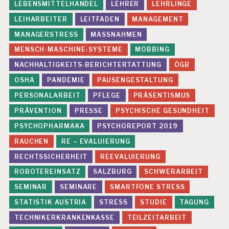
LEBENSMITTELHANDEL
LEHRER
LEHRLINGE
LEIHARBEITER
LEITFADEN
MANAGEMENT
MANAGERSTRESS
MASSNAHMEN
MENSCH-MASCHINE-SYSTEME
MOBBING
NACHHALTIGKEITS-BERICHTERTATTUNG
ÖGB
OSHA
PANDEMIE
PAUSENGESTALTUNG
PERSONALARBEIT
PFLEGE
PRÄSENTISMUS
PRÄVENTION
PRESSE
PSYCHISCHE GESUNDHEIT
PSYCHOPHARMAKA
PSYCHOREPORT 2019
RAUCHEN
RE – EVALUIERUNG
RECHTSSICHERHEIT
REEVALUIERUNG
ROBOTEREINSATZ
SALZBURG
SCHWERARBEIT
SEMINAR
SEMINARE
SMARTFONE STRESS
STATISTIK AUSTRIA
STRESS
STUDIE
TAGUNG
TECHNIKERKRANKENKASSE
TEILZEITARBEIT