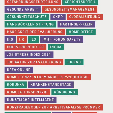
GEFÄHRDUNGSBEURTEILUNG
GERICHTSURTEIL
GESUNDE ARBEIT
GESUNDHEITSMANAGEMENT
GESUNDHEITSSCHUTZ
GKPP
GLOBALISIERUNG
HANS BÖCKLER STIFTUNG
HARTINGER-KLEIN
HÄUFIGKEIT DER EVALUIERUNG
HOME OFFICE
IHS
IIR
ILO
IMH – FORUM SAFETY
INDUSTRIEROBOTER
INQUA
JOB STRESS INDEX 2014
JUDIKATUR ZUR EVALUIERUNG
JUGEND
KFZA ONLINE
KOMPETENZZENTRUM ARBEITSPSYCHOLOGIE
KORUNKA
KRANKENSTANDSTAGE
KUMULATIONSPRINZIP
KÜNDIGUNG
KÜNSTLICHE INTELLIGENZ
KURZFRAGEBOGEN ZUR ARBEITSANALYSE PRÜMPER