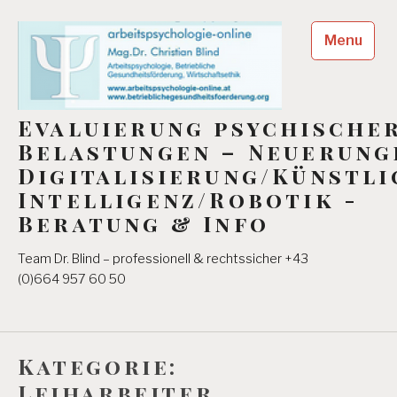
Skip
to
Menu
content
Evaluierung psychische
Belastungen – Neuerung
Digitalisierung/Künstli
Intelligenz/Robotik -
Beratung & Info
Team Dr. Blind – professionell & rechtssicher +43
(0)664 957 60 50
Kategorie:
Leiharbeiter