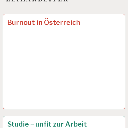
12-
14 APR. 2024
Burnout in Österreich
STUNDEN-
ARBEITSTAG…
50PLUS…
19 APR. 2021
Studie – unfit zur Arbeit