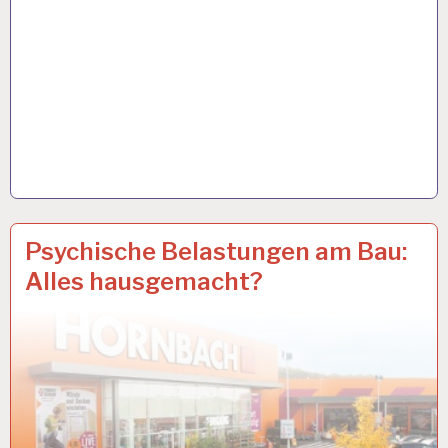
12-
15 OKT. 2018
Psychische Belastungen am Bau:
STUNDEN-
Alles hausgemacht?
ARBEITSTAG…