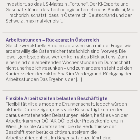
investiert, so das US-Magazin „Fortune“. Der KI-Experte und
Geschäftsführer des Technologieunternehmens Apollo.ai, Mic
Hirschbrich, schätzt, dass in Österreich, Deutschland und der
Schweiz „maximal vier bis […]
Arbeitsstunden – Rückgang in Österreich
Gleich zwei aktuelle Studien befassen sich mit der Frage, wie
arbeitswillig die Österreicher tatsächlich sind. Vorweg: Die
jeweiligen Ergebnisse werfen kein gutes Blick auf uns. Zum
einen sind die arbeitenden Wochenstunden im Durchschnitt
nicht unerheblich gesunken – und zum anderen steht bei den
Karrierezielen der Faktor Spaß im Vordergrund. Rückgang der
Arbeitsstunden Das Ergebnis der […]
Flexible Arbeitszeiten belasten Beschäftigte
Flexibilität gilt als moderne Errungenschaft, jedoch würden
aktuelle Daten zeigen, dass viele Beschäftigte unter den
daraus entstehenden Belastungen leiden, heißt es von der
Arbeiterkammer OÖ (AK OÖ) bei der Pressekonferenz in
Wien. „Flexible Arbeitszeiten, die die Bedürfnisse der
Beschäftigten berücksichtigen, steigern die
Arbeitszufriedenheit. Im Gegensatz dazu führt eine