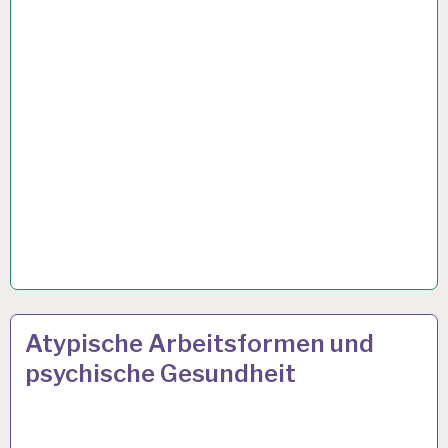
ARBEIT
27 JAN. 2020
Atypische Arbeitsformen und
UND
psychische Gesundheit
GESUNDHEIT…