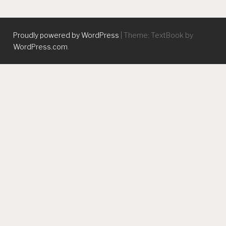
Proudly powered by WordPress
|
Theme: TextBook by
WordPress.com
.