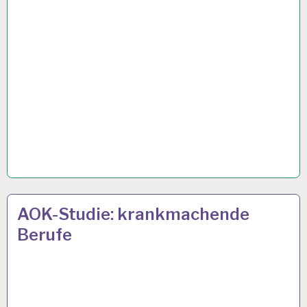
50PLUS…
23 OKT. 2019
AOK-Studie: krankmachende
Berufe