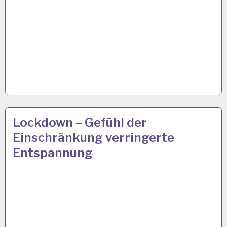
ARBEIT
25 JUNI 2021
Lockdown – Gefühl der
UND
Einschränkung verringerte
GESUNDHEIT…
Entspannung