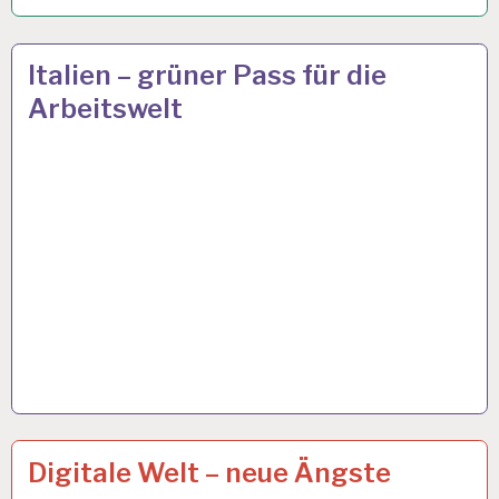
50PLUS…
15 OKT. 2021
Italien – grüner Pass für die
Arbeitswelt
ARBEIT
6 OKT. 2021
Digitale Welt – neue Ängste
UND