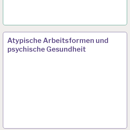
ARBEIT
27 JAN. 2020
Atypische Arbeitsformen und
UND
psychische Gesundheit
GESUNDHEIT…