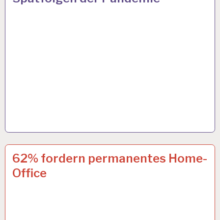
4-
17 SEP. 2020
62% fordern permanentes Home-
TAGE-
Office
WOCHE…