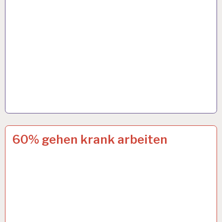
12-
4 OKT. 2024
60% gehen krank arbeiten
STUNDEN-
ARBEITSTAG…