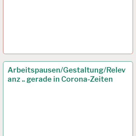
12-
28 AUG. 2020
Arbeitspausen/Gestaltung/Relev
STUNDEN-
anz .. gerade in Corona-Zeiten
ARBEITSTAG…