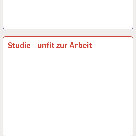
50PLUS…
19 APR. 2021
Studie – unfit zur Arbeit