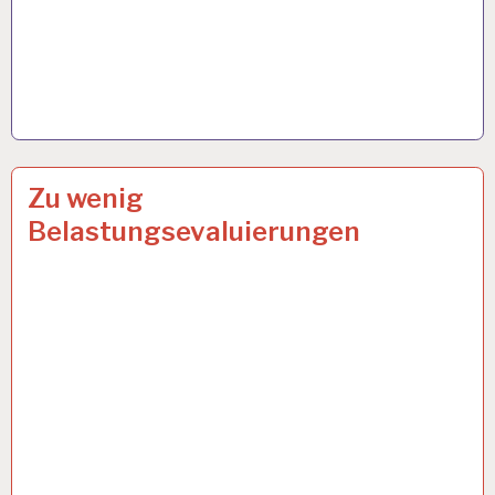
50PLUS…
18 JAN. 2024
Zu wenig
Belastungsevaluierungen