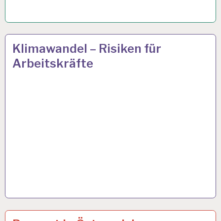
50PLUS…
25 APR. 2024
Klimawandel – Risiken für
Arbeitskräfte
12-
14 APR. 2024