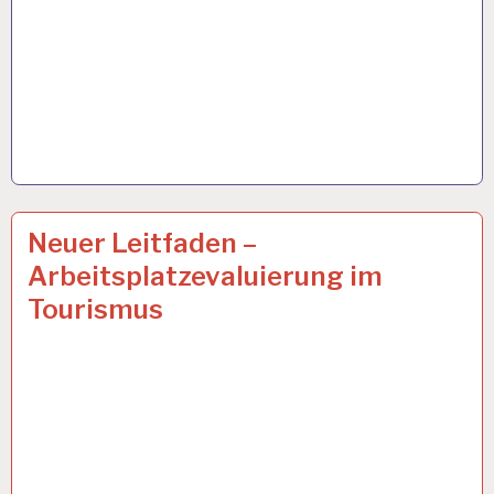
ARBEIT
8 OKT. 2019
Neuer Leitfaden –
UND
Arbeitsplatzevaluierung im
GESUNDHEIT…
Tourismus