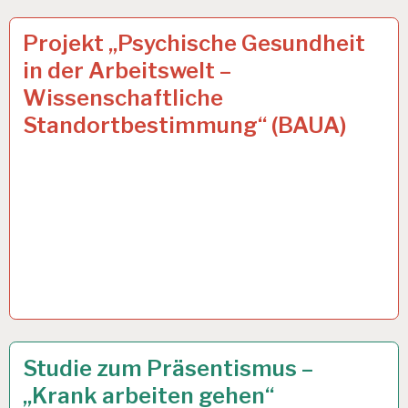
ARBEITSANALYSE…
12 DEZ. 2019
Projekt „Psychische Gesundheit
in der Arbeitswelt –
Wissenschaftliche
Standortbestimmung“ (BAUA)
12-
28 OKT. 2019
Studie zum Präsentismus –
STUNDEN-
„Krank arbeiten gehen“
ARBEITSTAG…