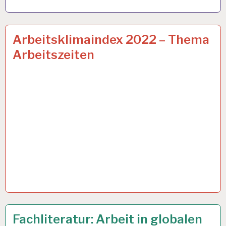
50PLUS…
24 JUNI 2022
Arbeitsklimaindex 2022 – Thema
Arbeitszeiten
ARBEIT
12 MAI 2022
Fachliteratur: Arbeit in globalen
UND