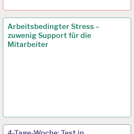
12-
8 JAN. 2024
Arbeitsbedingter Stress –
STUNDEN-
zuwenig Support für die
ARBEITSTAG…
Mitarbeiter
4-
22 SEP. 2023
4-Tage-Woche: Test in