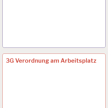
ARBEIT
26 OKT. 2021
3G Verordnung am Arbeitsplatz
UND
GESUNDHEIT…