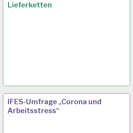
Lieferketten
GESUNDHEIT…
3
23 NOV. 2021
IFES-Umfrage „Corona und
G
Arbeitsstress“
REGEL…