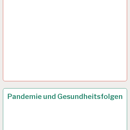
GESUNDHEIT…
50PLUS…
23 SEP. 2021
Pandemie und Gesundheitsfolgen