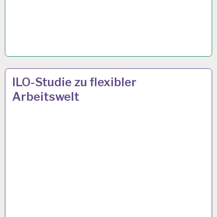
4-
9 JAN. 2023
ILO-Studie zu flexibler
TAGE-
Arbeitswelt
WOCHE…