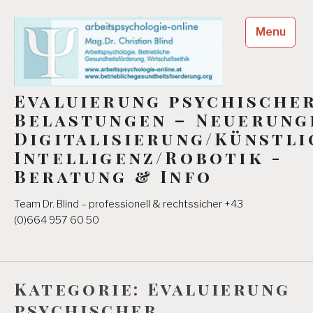
Skip
to
Menu
content
Evaluierung psychische
Belastungen – Neuerung
Digitalisierung/Künstli
Intelligenz/Robotik -
Beratung & Info
Team Dr. Blind – professionell & rechtssicher +43
(0)664 957 60 50
Kategorie:
Evaluierung
psychischer