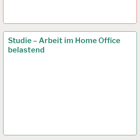
AOK…
25 SEP. 2019
Studie – Arbeit im Home Office
belastend