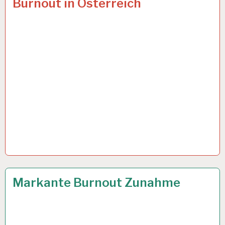
Burnout in Österreich
STUNDEN-
ARBEITSTAG…
12-
13 MÄRZ 2024
Markante Burnout Zunahme
STUNDEN-
ARBEITSTAG…