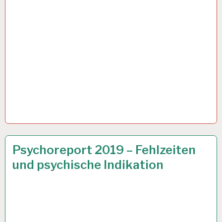
12-
26 JULI 2019
Psychoreport 2019 – Fehlzeiten
STUNDEN-
und psychische Indikation
ARBEITSTAG…