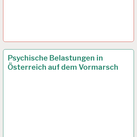
6.URLAUBSWOCHE
7 AUG. 2024
Psychische Belastungen in
EUGH…
Österreich auf dem Vormarsch