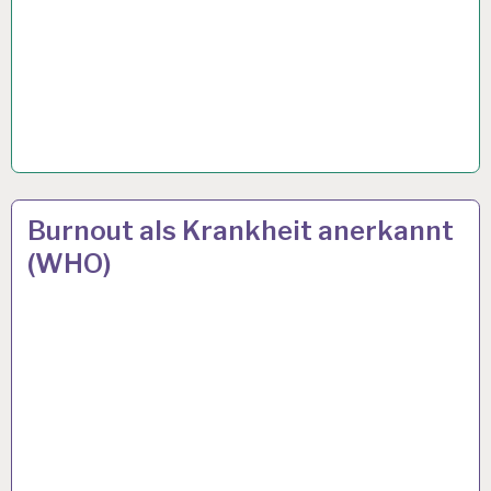
12-
27 MAI 2019
Burnout als Krankheit anerkannt
STUNDEN-
(WHO)
ARBEITSTAG…