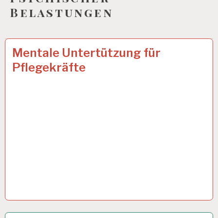
Belastungen
12-
17 FEB. 2025
Mentale Untertützung für
STUNDEN-
Pflegekräfte
ARBEITSTAG…