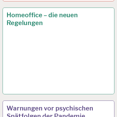
ARBEIT
6 APR. 2021
Homeoffice – die neuen
UND
Regelungen
GESUNDHEIT…
ARBEIT
6 APR. 2021
Warnungen vor psychischen
UND
Spätfolgen der Pandemie
GESUNDHEIT…