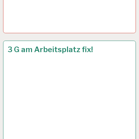
50PLUS…
19 OKT. 2021
3 G am Arbeitsplatz fix!