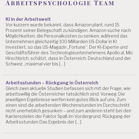
Arbeitspsychologie Team
R
B
EI
KI in der Arbeitswelt
T
Vor kurzem wurde bekannt, dass Amazon plant, rund 15
S
Prozent seiner Belegschaft zu kündigen. Amazon suche nach
P
Möglichkeiten, die Personalkosten zu senken, während das
S
Unternehmen gleichzeitig 100 Milliarden US-Dollar in KI
Y
investiert, so das US-Magazin „Fortune“. Der KI-Experte und
C
Geschäftsführer des Technologieunternehmens Apollo.ai, Mic
H
Hirschbrich, schätzt, dass in Österreich, Deutschland und der
Schweiz „maximal vier bis […]
O
L
O
G
Arbeitsstunden – Rückgang in Österreich
E
Gleich zwei aktuelle Studien befassen sich mit der Frage, wie
arbeitswillig die Österreicher tatsächlich sind. Vorweg: Die
A
jeweiligen Ergebnisse werfen kein gutes Blick auf uns. Zum
R
einen sind die arbeitenden Wochenstunden im Durchschnitt
B
nicht unerheblich gesunken – und zum anderen steht bei den
EI
Karrierezielen der Faktor Spaß im Vordergrund. Rückgang der
T
Arbeitsstunden Das Ergebnis der […]
S
P
S