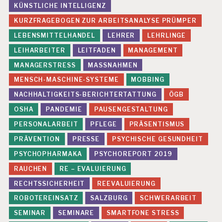
KÜNSTLICHE INTELLIGENZ
KURZFRAGEBOGEN ZUR ARBEITSANALYSE PRÜMPER
LEBENSMITTELHANDEL
LEHRER
LEHRLINGE
LEIHARBEITER
LEITFADEN
MANAGEMENT
MANAGERSTRESS
MASSNAHMEN
MENSCH-MASCHINE-SYSTEME
MOBBING
NACHHALTIGKEITS-BERICHTERTATTUNG
ÖGB
OSHA
PANDEMIE
PAUSENGESTALTUNG
PERSONALARBEIT
PFLEGE
PRÄSENTISMUS
PRÄVENTION
PRESSE
PSYCHISCHE GESUNDHEIT
PSYCHOPHARMAKA
PSYCHOREPORT 2019
RAUCHEN
RE – EVALUIERUNG
RECHTSSICHERHEIT
REEVALUIERUNG
ROBOTEREINSATZ
SALZBURG
SCHWERARBEIT
SEMINAR
SEMINARE
SMARTFONE STRESS