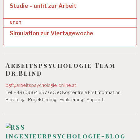
D
e
Studie – unfit zur Arbeit
G
i
E
S
NEXT
t
U
N
Simulation zur Viertagewoche
r
D
a
H
EI
g
T
Arbeitspsychologie Team
s
A
Dr.Blind
R
n
B
EI
bgf@arbeitspsychologie-online.at
a
T
Tel. +43 (0)664 957 60 50 Kostenfreie Erstinformation
v
S
Beratung - Projektierung - Evaluierung - Support
A
i
N
A
g
L
Y
a
S
Ingenieurpsychologie-Blog
E