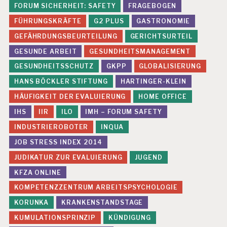
FORUM SICHERHEIT: SAFETY
FRAGEBOGEN
O
R
FÜHRUNGSKRÄFTE
G2 PLUS
GASTRONOMIE
IZ
GEFÄHRDUNGSBEURTEILUNG
GERICHTSURTEIL
E
D
GESUNDE ARBEIT
GESUNDHEITSMANAGEMENT
GESUNDHEITSSCHUTZ
GKPP
GLOBALISIERUNG
HANS BÖCKLER STIFTUNG
HARTINGER-KLEIN
HÄUFIGKEIT DER EVALUIERUNG
HOME OFFICE
IHS
IIR
ILO
IMH – FORUM SAFETY
INDUSTRIEROBOTER
INQUA
JOB STRESS INDEX 2014
JUDIKATUR ZUR EVALUIERUNG
JUGEND
KFZA ONLINE
KOMPETENZZENTRUM ARBEITSPSYCHOLOGIE
KORUNKA
KRANKENSTANDSTAGE
KUMULATIONSPRINZIP
KÜNDIGUNG