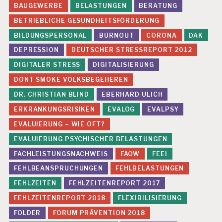
IS
BAUGEWERBE
BELASTUNGEN
BERATUNG
C
BETRIEBLICHE GESUNDHEITSFÖRDERUNG
H
E
BILDUNGSPERSONAL
BURNOUT
CORONA
DAK
R
DEPRESSION
DEUTSCHER STRESSREPORT 2012
B
E
DIGITALER STRESS
DIGITALISIERUNG
L
DONT SMOKE VOLKSBEGEHEREN
A
S
DR. CHRISTIAN BLIND
EBERHARD ULICH
T
U
ERKRANKUNGSRISIKEN
EVALOG
EVALPSY
N
EVALUIERUNG – WIE OFT?
G
E
EVALUIERUNG PSYCHISCHER BELASTUNGEN
N
FACHLEISTUNGSNACHWEIS
FAOW
FEEI
U
FEHLBEANSPRUCHUNGEN
FEHLBELASTUNGEN
N
C
FEHLZEITEN
FEHLZEITENREPORT 2017
A
FEHLZEITENREPORT 2018
FLEXIBILISIERUNG
T
E
FOLDER
FORUM PRÄVENTION 2018
G