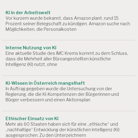
t
i
A
KI in der Arbeitswelt
R
o
Vor kurzem wurde bekannt, dass Amazon plant, rund 15
B
Prozent seiner Belegschaft zu kündigen. Amazon suche nach
EI
n
Möglichkeiten, die Personalkosten
T
S
B
Interne Nutzung von KI
E
Eine aktuelle Studie des IMC Krems kommt zu dem Schluss,
D
dass die Mehrheit aller Büroangestellten künstliche
I
Intelligenz (KI) nutzt, ohne
N
G
U
KI-Wissen in Österreich mangelhaft
N
In Auftrag gegeben wurde die Untersuchung von der
G
Regierung, die die KI-Kompetenzen der Bürgerinnen und
E
Bürger verbessern und einen Aktionsplan
N
A
R
Ethischer Einsatz von KI
Mehr als 60 Staaten haben sich für eine „ethische“ und
B
„nachhaltige“ Entwicklung der künstlichen Intelligenz (KI)
EI
ausgesprochen. Zu den Unterzeichnern
T