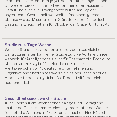
leiden laut Experten unter psychischen Erkrankungen. Doch
G
oft werden diese nicht ernst genommen oder tabuisiert.
IE
Darauf und auch auf Hilfsangebote wurde am Tag der
S
psychischen Gesundheit weltweit aufmerksam gemacht –
A
ebenso wie auf Missstände. In Grün, der Farbe für seelische
L
Gesundheit, leuchtet am 10. Oktober der Grazer Uhrturm. Auf
Z
[…]
B
U
R
Studie zu 4-Tage-Woche
G
Weniger Stunden zu arbeiten und trotzdem das gleiche
Gehalt zu erhalten kann einer Studie zufolge Vorteile bringen
A
– sowohl für Arbeitgeber als auch für Beschäftigte. Fachleute
R
stellten am Freitag in Düsseldorf eine Studie zur
B
Viertagewoche vor. 41 deutsche Unternehmen und
EI
Organisationen hatten testweise ein halbes Jahr ein neues
T
Arbeitszeitmodell eingeführt. Die Produktivität sei leicht
S
gestiegen, […]
W
IS
S
Gesundheitssport wirkt – Studie
E
Auch Sport nur am Wochenende hält gesund Die tägliche
N
Laufrunde fällt nicht immer leicht – gerade unter der Woche
S
fehlt oft die Zeit, regelmäßig Sport zu machen. Eine kürzlich
C