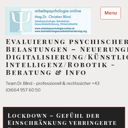
Skip
to
Menu
content
Evaluierung psychische
Belastungen – Neuerung
Digitalisierung/Künstli
Intelligenz/Robotik -
Beratung & Info
Team Dr. Blind – professionell & rechtssicher +43
(0)664 957 60 50
Lockdown – Gefühl der
Einschränkung verringerte