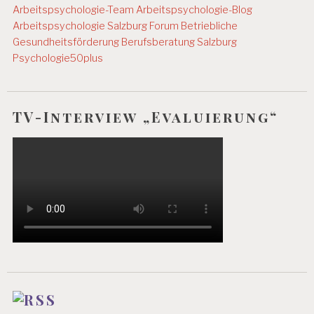
Arbeitspsychologie-Team
Arbeitspsychologie-Blog
A
T
Arbeitspsychologie Salzburg
Forum Betriebliche
Gesundheitsförderung
Berufsberatung Salzburg
A
Psychologie50plus
R
B
EI
T
TV-Interview „Evaluierung“
S
P
R
O
D
U
K
T
I
V
I
T
Ä
T
A