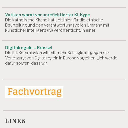
S
F
Ä
Vatikan warnt vor unreflektierter KI-Kype
H
Die katholische Kirche hat Leitlinien für die ethische
Beurteilung und den verantwortungsvollen Umgang mit
I
künstlicher Intelligenz (KI) veröffentlicht. In einer
G
K
EI
T
Digitalregeln – Brüssel
Die EU-Kommission will mit mehr Schlagkraft gegen die
A
Verletzung von Digitalregeln in Europa vorgehen. „Ich werde
R
dafür sorgen, dass wir
B
EI
T
SI
N
S
P
E
K
T
Links
O
R