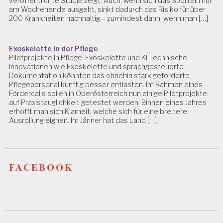
veröffentlichte Studie zeigt: Auch, wenn sich das Sporteln nur
H
am Wochenende ausgeht, sinkt dadurch das Risiko für über
A
200 Krankheiten nachhaltig – zumindest dann, wenn man […]
F
T
Exoskelette in der Pflege
B
Pilotprojekte in Pflege: Exoskelette und KI Technische
E
Innovationen wie Exoskelette und sprachgesteuerte
L
Dokumentation könnten das ohnehin stark geforderte
A
Pflegepersonal künftig besser entlasten. Im Rahmen eines
S
Fördercalls sollen in Oberösterreich nun einige Pilotprojekte
T
auf Praxistauglichkeit getestet werden. Binnen eines Jahres
U
erhofft man sich Klarheit, welche sich für eine breitere
N
Ausrollung eignen. Im Jänner hat das Land […]
G
E
N
B
facebook
E
R
A
T
U
N