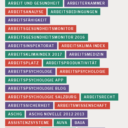
T
ARBEIT UND GESUNDHEIT
ARBEITERKAMMER
I
ARBEITSANALYSE
ARBEITSBEDINGUNGEN
A
N
ARBEITSFÄHIGKEIT
B
ARBEITSGESUNDHEITSMONITOR
LI
N
ARBEITSGESUNDHEITSMONITOR 2016
D
ARBEITSINSPEKTORAT
ARBEITSKLIMA INDEX
E
ARBEITSKLIMAINDEX 2017
ARBEITSMEDIZIN
V
A
ARBEITSPLATZ
ARBEITSPRODUKTIVITÄT
L
U
ARBEITSPSYCHOLOGE
ARBEITSPSYCHOLOGIE
IE
ARBEITSPSYCHOLOGIE APP
R
U
ARBEITSPSYCHOLOGIE BLOG
N
ARBEITSPSYCHOLOGIE SALZBURG
ARBEITSRECHT
G
P
ARBEITSSICHERHEIT
ARBEITSWISSENSCHAFT
S
ASCHG
ASCHG NOVELLE 2012 2013
Y
C
ASSISTENZSYSTEME
AUVA
BAUA
H