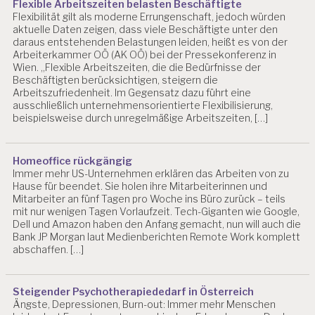
Flexible Arbeitszeiten belasten Beschäftigte
Y
Flexibilität gilt als moderne Errungenschaft, jedoch würden
C
aktuelle Daten zeigen, dass viele Beschäftigte unter den
H
daraus entstehenden Belastungen leiden, heißt es von der
O
Arbeiterkammer OÖ (AK OÖ) bei der Pressekonferenz in
Wien. „Flexible Arbeitszeiten, die die Bedürfnisse der
L
Beschäftigten berücksichtigen, steigern die
O
Arbeitszufriedenheit. Im Gegensatz dazu führt eine
G
ausschließlich unternehmensorientierte Flexibilisierung,
IE
beispielsweise durch unregelmäßige Arbeitszeiten, […]
A
R
B
Homeoffice rückgängig
EI
Immer mehr US-Unternehmen erklären das Arbeiten von zu
T
Hause für beendet. Sie holen ihre Mitarbeiterinnen und
S
Mitarbeiter an fünf Tagen pro Woche ins Büro zurück – teils
mit nur wenigen Tagen Vorlaufzeit. Tech-Giganten wie Google,
P
Dell und Amazon haben den Anfang gemacht, nun will auch die
S
Bank JP Morgan laut Medienberichten Remote Work komplett
Y
abschaffen. […]
C
H
O
L
Steigender Psychotherapiededarf in Österreich
Ängste, Depressionen, Burn-out: Immer mehr Menschen
O