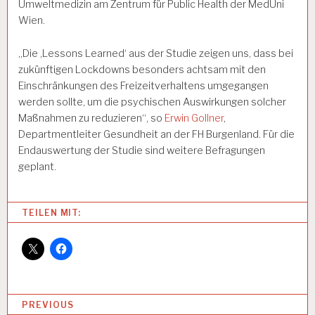
Umweltmedizin am Zentrum für Public Health der MedUni
Wien.
„Die ‚Lessons Learned‘ aus der Studie zeigen uns, dass bei
zukünftigen Lockdowns besonders achtsam mit den
Einschränkungen des Freizeitverhaltens umgegangen
werden sollte, um die psychischen Auswirkungen solcher
Maßnahmen zu reduzieren“, so
Erwin Gollner
,
Departmentleiter Gesundheit an der FH Burgenland. Für die
Endauswertung der Studie sind weitere Befragungen
geplant.
Categories:
TEILEN MIT:
A
R
B
EI
T
U
B
PREVIOUS
N