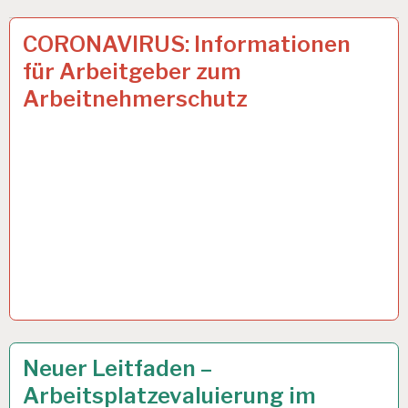
50PLUS…
7 APR. 2020
CORONAVIRUS: Informationen
für Arbeitgeber zum
Arbeitnehmerschutz
ARBEIT
8 OKT. 2019
Neuer Leitfaden –
UND
Arbeitsplatzevaluierung im
GESUNDHEIT…