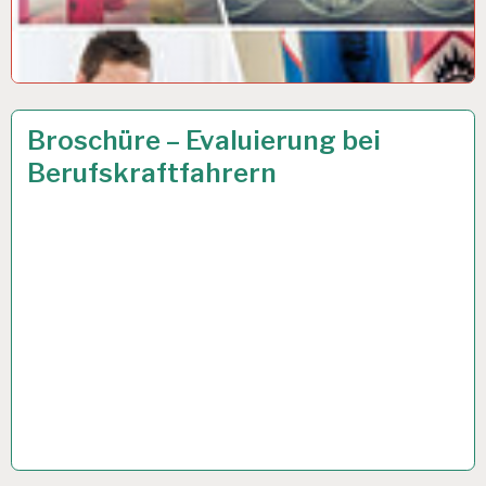
ARBEITSANALYSE…
23 MÄRZ 2017
Broschüre – Evaluierung bei
Berufskraftfahrern