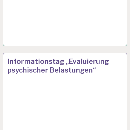
ARBEITSINSPEKTORAT…
5 DEZ. 2013
Informationstag „Evaluierung
psychischer Belastungen“