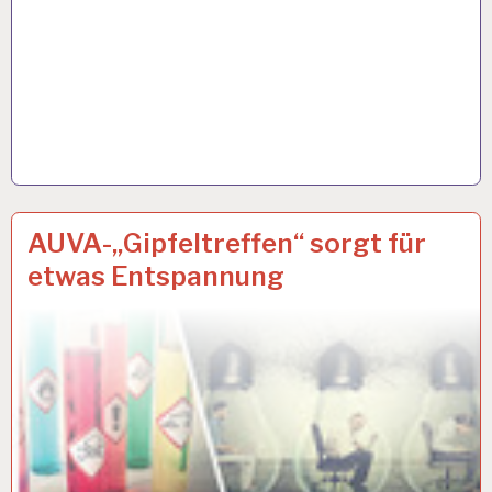
ARBEIT
17 APR. 2018
AUVA-„Gipfeltreffen“ sorgt für
UND
etwas Entspannung
GESUNDHEIT…