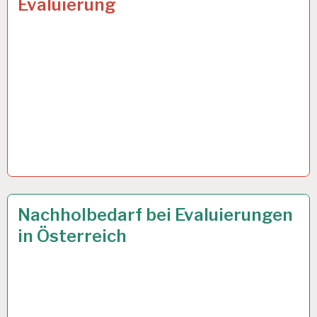
Evaluierung
ARBEITSANALYSE…
8 APR. 2015
Nachholbedarf bei Evaluierungen
in Österreich