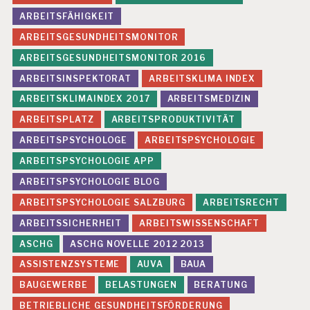
ARBEITSFÄHIGKEIT
ARBEITSGESUNDHEITSMONITOR
ARBEITSGESUNDHEITSMONITOR 2016
ARBEITSINSPEKTORAT
ARBEITSKLIMA INDEX
ARBEITSKLIMAINDEX 2017
ARBEITSMEDIZIN
ARBEITSPLATZ
ARBEITSPRODUKTIVITÄT
ARBEITSPSYCHOLOGE
ARBEITSPSYCHOLOGIE
ARBEITSPSYCHOLOGIE APP
ARBEITSPSYCHOLOGIE BLOG
ARBEITSPSYCHOLOGIE SALZBURG
ARBEITSRECHT
ARBEITSSICHERHEIT
ARBEITSWISSENSCHAFT
ASCHG
ASCHG NOVELLE 2012 2013
ASSISTENZSYSTEME
AUVA
BAUA
BAUGEWERBE
BELASTUNGEN
BERATUNG
BETRIEBLICHE GESUNDHEITSFÖRDERUNG