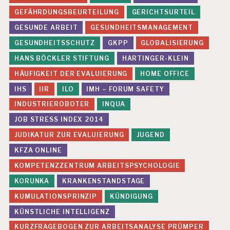
GEFÄHRDUNGSBEURTEILUNG
GERICHTSURTEIL
GESUNDE ARBEIT
GESUNDHEITSMANAGEMENT
GESUNDHEITSSCHUTZ
GKPP
GLOBALISIERUNG
HANS BÖCKLER STIFTUNG
HARTINGER-KLEIN
HÄUFIGKEIT DER EVALUIERUNG
HOME OFFICE
IHS
IIR
ILO
IMH – FORUM SAFETY
INDUSTRIEROBOTER
INQUA
JOB STRESS INDEX 2014
JUDIKATUR ZUR EVALUIERUNG
JUGEND
KFZA ONLINE
KOMPETENZZENTRUM ARBEITSPSYCHOLOGIE
KORUNKA
KRANKENSTANDSTAGE
KUMULATIONSPRINZIP
KÜNDIGUNG
KÜNSTLICHE INTELLIGENZ
KURZFRAGEBOGEN ZUR ARBEITSANALYSE PRÜMPER