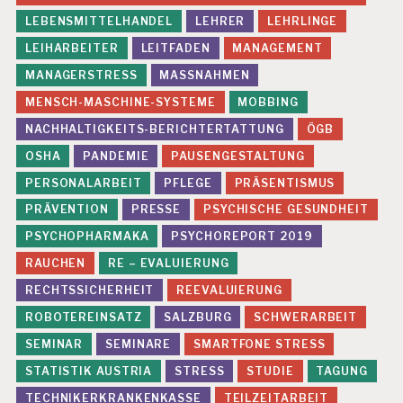
LEBENSMITTELHANDEL
LEHRER
LEHRLINGE
LEIHARBEITER
LEITFADEN
MANAGEMENT
MANAGERSTRESS
MASSNAHMEN
MENSCH-MASCHINE-SYSTEME
MOBBING
NACHHALTIGKEITS-BERICHTERTATTUNG
ÖGB
OSHA
PANDEMIE
PAUSENGESTALTUNG
PERSONALARBEIT
PFLEGE
PRÄSENTISMUS
PRÄVENTION
PRESSE
PSYCHISCHE GESUNDHEIT
PSYCHOPHARMAKA
PSYCHOREPORT 2019
RAUCHEN
RE – EVALUIERUNG
RECHTSSICHERHEIT
REEVALUIERUNG
ROBOTEREINSATZ
SALZBURG
SCHWERARBEIT
SEMINAR
SEMINARE
SMARTFONE STRESS
STATISTIK AUSTRIA
STRESS
STUDIE
TAGUNG
TECHNIKERKRANKENKASSE
TEILZEITARBEIT