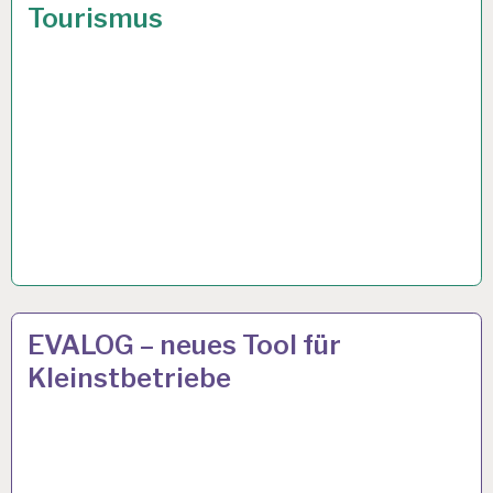
Tourismus
ARBEIT
15 MÄRZ 2019
EVALOG – neues Tool für
UND
Kleinstbetriebe
GESUNDHEIT…