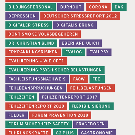
BILDUNGSPERSONAL
BURNOUT
CORONA
DAK
DEPRESSION
DEUTSCHER STRESSREPORT 2012
DIGITALER STRESS
DIGITALISIERUNG
DONT SMOKE VOLKSBEGEHEREN
DR. CHRISTIAN BLIND
EBERHARD ULICH
ERKRANKUNGSRISIKEN
EVALOG
EVALPSY
EVALUIERUNG – WIE OFT?
EVALUIERUNG PSYCHISCHER BELASTUNGEN
FACHLEISTUNGSNACHWEIS
FAOW
FEEI
FEHLBEANSPRUCHUNGEN
FEHLBELASTUNGEN
FEHLZEITEN
FEHLZEITENREPORT 2017
FEHLZEITENREPORT 2018
FLEXIBILISIERUNG
FOLDER
FORUM PRÄVENTION 2018
FORUM SICHERHEIT: SAFETY
FRAGEBOGEN
FÜHRUNGSKRÄFTE
G2 PLUS
GASTRONOMIE