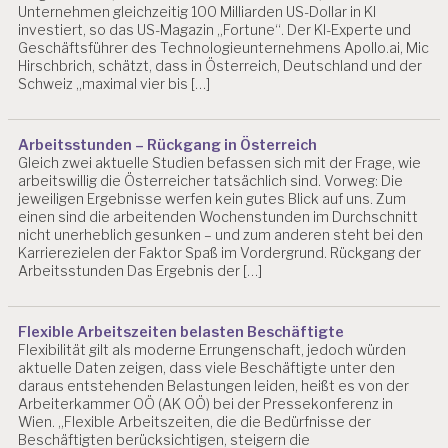
Unternehmen gleichzeitig 100 Milliarden US-Dollar in KI
investiert, so das US-Magazin „Fortune“. Der KI-Experte und
Geschäftsführer des Technologieunternehmens Apollo.ai, Mic
Hirschbrich, schätzt, dass in Österreich, Deutschland und der
Schweiz „maximal vier bis […]
Arbeitsstunden – Rückgang in Österreich
Gleich zwei aktuelle Studien befassen sich mit der Frage, wie
arbeitswillig die Österreicher tatsächlich sind. Vorweg: Die
jeweiligen Ergebnisse werfen kein gutes Blick auf uns. Zum
einen sind die arbeitenden Wochenstunden im Durchschnitt
nicht unerheblich gesunken – und zum anderen steht bei den
Karrierezielen der Faktor Spaß im Vordergrund. Rückgang der
Arbeitsstunden Das Ergebnis der […]
Flexible Arbeitszeiten belasten Beschäftigte
Flexibilität gilt als moderne Errungenschaft, jedoch würden
aktuelle Daten zeigen, dass viele Beschäftigte unter den
daraus entstehenden Belastungen leiden, heißt es von der
Arbeiterkammer OÖ (AK OÖ) bei der Pressekonferenz in
Wien. „Flexible Arbeitszeiten, die die Bedürfnisse der
Beschäftigten berücksichtigen, steigern die