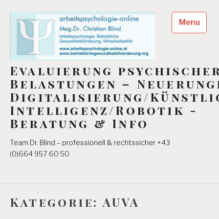
Skip
to
Menu
content
Evaluierung psychische
Belastungen – Neuerung
Digitalisierung/Künstli
Intelligenz/Robotik -
Beratung & Info
Team Dr. Blind – professionell & rechtssicher +43
(0)664 957 60 50
Kategorie:
AUVA