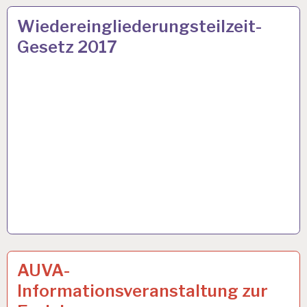
ARBEIT
21 FEB. 2017
Wiedereingliederungsteilzeit-
UND
Gesetz 2017
GESUNDHEIT…
ARBEITSANALYSE…
12 JUNI 2015
AUVA-
Informationsveranstaltung zur