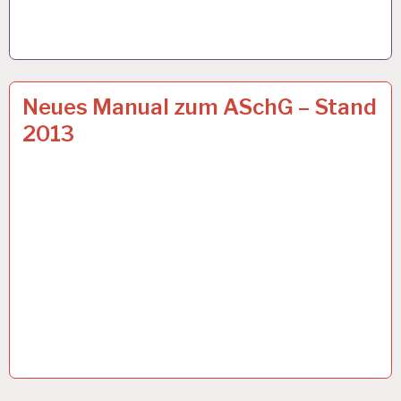
ARBEITSANALYSE…
6 MAI 2013
Neues Manual zum ASchG – Stand
2013