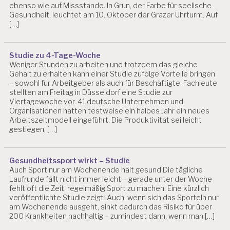
ebenso wie auf Missstände. In Grün, der Farbe für seelische
A
Gesundheit, leuchtet am 10. Oktober der Grazer Uhrturm. Auf
[…]
B
E
L
A
Studie zu 4-Tage-Woche
S
Weniger Stunden zu arbeiten und trotzdem das gleiche
T
Gehalt zu erhalten kann einer Studie zufolge Vorteile bringen
U
– sowohl für Arbeitgeber als auch für Beschäftigte. Fachleute
stellten am Freitag in Düsseldorf eine Studie zur
N
Viertagewoche vor. 41 deutsche Unternehmen und
G
Organisationen hatten testweise ein halbes Jahr ein neues
E
Arbeitszeitmodell eingeführt. Die Produktivität sei leicht
N
gestiegen, […]
B
U
R
Gesundheitssport wirkt – Studie
N
Auch Sport nur am Wochenende hält gesund Die tägliche
O
Laufrunde fällt nicht immer leicht – gerade unter der Woche
U
fehlt oft die Zeit, regelmäßig Sport zu machen. Eine kürzlich
veröffentlichte Studie zeigt: Auch, wenn sich das Sporteln nur
T
am Wochenende ausgeht, sinkt dadurch das Risiko für über
D
200 Krankheiten nachhaltig – zumindest dann, wenn man […]
R.