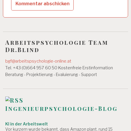
B
EI
T
S
P
L
A
T
Arbeitspsychologie Team
Z
Dr.Blind
A
R
bgf@arbeitspsychologie-online.at
B
Tel. +43 (0)664 957 60 50 Kostenfreie Erstinformation
EI
Beratung - Projektierung - Evaluierung - Support
T
S
P
S
Y
C
Ingenieurpsychologie-Blog
H
O
L
KI in der Arbeitswelt
O
Vor kurzem wurde bekannt, dass Amazon plant, rund 15