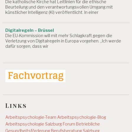
Die katholische Kirche hat Leitlinien für die ethische
T
Beurteilung und den verantwortungsvollen Umgang mit
S
künstlicher Intelligenz (KI) veröffentlicht. In einer
P
S
Y
C
Digitalregeln – Brüssel
H
Die EU-Kommission will mit mehr Schlagkraft gegen die
Verletzung von Digitalregeln in Europa vorgehen. „Ich werde
O
dafür sorgen, dass wir
L
O
G
IE
S
A
L
Z
B
U
R
Links
G
Arbeitspsychologie-Team
Arbeitspsychologie-Blog
A
Arbeitspsychologie Salzburg
Forum Betriebliche
R
B
Gesundheitsförderung
Berufsberatung Salzburg