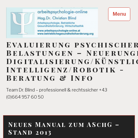
Skip
to
Menu
content
Evaluierung psychische
Belastungen – Neuerung
Digitalisierung/Künstli
Intelligenz/Robotik -
Beratung & Info
Team Dr. Blind – professionell & rechtssicher +43
(0)664 957 60 50
Neues Manual zum ASchG –
Stand 2013