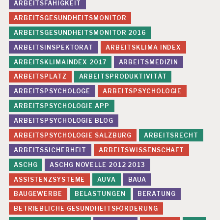
ARBEITSFÄHIGKEIT
L
B
ARBEITSGESUNDHEITSMONITOR
E
ARBEITSGESUNDHEITSMONITOR 2016
A
N
ARBEITSINSPEKTORAT
ARBEITSKLIMA INDEX
S
ARBEITSKLIMAINDEX 2017
ARBEITSMEDIZIN
P
R
ARBEITSPLATZ
ARBEITSPRODUKTIVITÄT
U
ARBEITSPSYCHOLOGE
ARBEITSPSYCHOLOGIE
C
H
ARBEITSPSYCHOLOGIE APP
U
N
ARBEITSPSYCHOLOGIE BLOG
G
ARBEITSPSYCHOLOGIE SALZBURG
ARBEITSRECHT
E
N
ARBEITSSICHERHEIT
ARBEITSWISSENSCHAFT
G
ASCHG
ASCHG NOVELLE 2012 2013
E
ASSISTENZSYSTEME
AUVA
BAUA
S
U
BAUGEWERBE
BELASTUNGEN
BERATUNG
N
BETRIEBLICHE GESUNDHEITSFÖRDERUNG
D