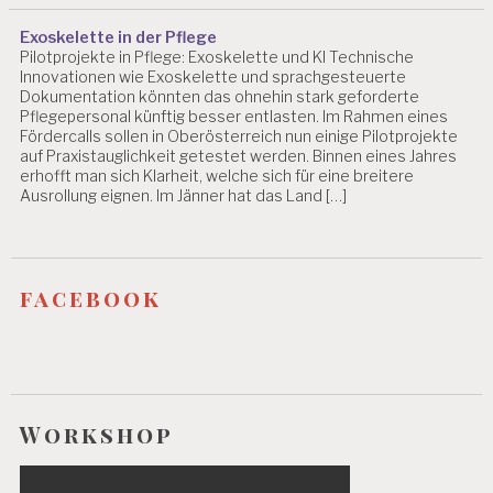
C
H
Exoskelette in der Pflege
R
Pilotprojekte in Pflege: Exoskelette und KI Technische
IS
Innovationen wie Exoskelette und sprachgesteuerte
T
Dokumentation könnten das ohnehin stark geforderte
I
Pflegepersonal künftig besser entlasten. Im Rahmen eines
A
Fördercalls sollen in Oberösterreich nun einige Pilotprojekte
auf Praxistauglichkeit getestet werden. Binnen eines Jahres
N
erhofft man sich Klarheit, welche sich für eine breitere
B
Ausrollung eignen. Im Jänner hat das Land […]
LI
N
D
E
facebook
V
A
L
U
IE
R
U
Workshop
N
G
P