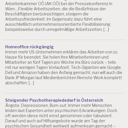
A
Arbeiterkammer OÖ (AK OÖ) bei der Pressekonferenz in
S
Wien. „Flexible Arbeitszeiten, die die Bedürfnisse der
C
Beschäftigten berücksichtigen, steigern die
H
Arbeitszufriedenheit. Im Gegensatz dazu führt eine
ausschließlich unternehmensorientierte Flexibilisierung,
G
beispielsweise durch unregelmäßige Arbeitszeiten, […]
N
O
V
E
Homeoffice rückgängig
L
Immer mehr US-Unternehmen erklären das Arbeiten von zu
L
Hause für beendet. Sie holen ihre Mitarbeiterinnen und
Mitarbeiter an fünf Tagen pro Woche ins Büro zurück – teils
E
mit nur wenigen Tagen Vorlaufzeit. Tech-Giganten wie Google,
2
Dell und Amazon haben den Anfang gemacht, nun will auch die
0
Bank JP Morgan laut Medienberichten Remote Work komplett
1
abschaffen. […]
2
2
0
Steigender Psychotherapiededarf in Österreich
1
Ängste, Depressionen, Burn-out: Immer mehr Menschen
3
leiden laut Experten unter psychischen Erkrankungen. Doch
A
oft werden diese nicht ernst genommen oder tabuisiert.
Darauf und auch auf Hilfsangebote wurde am Tag der
U
psychischen Gesundheit weltweit aufmerksam gemacht –
V