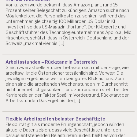
A
Vor kurzem wurde bekannt, dass Amazon plant, rund 15
R
Prozent seiner Belegschaft zu kündigen. Amazon suche nach
B
Möglichkeiten, die Personalkosten zu senken, während das
EI
Unternehmen gleichzeitig 100 Milliarden US-Dollar in KI
T
investiert, so das US-Magazin „Fortune“. Der KI-Experte und
S
Geschäftsführer des Technologieunternehmens Apollo.ai, Mic
Hirschbrich, schätzt, dass in Österreich, Deutschland und der
W
Schweiz „maximal vier bis […]
IS
S
E
N
Arbeitsstunden – Rückgang in Österreich
S
Gleich zwei aktuelle Studien befassen sich mit der Frage, wie
C
arbeitswillig die Österreicher tatsächlich sind. Vorweg: Die
jeweiligen Ergebnisse werfen kein gutes Blick auf uns. Zum
H
einen sind die arbeitenden Wochenstunden im Durchschnitt
A
nicht unerheblich gesunken – und zum anderen steht bei den
F
Karrierezielen der Faktor Spaß im Vordergrund. Rückgang der
T
Arbeitsstunden Das Ergebnis der […]
A
S
C
Flexible Arbeitszeiten belasten Beschäftigte
H
Flexibilität gilt als moderne Errungenschaft, jedoch würden
G
aktuelle Daten zeigen, dass viele Beschäftigte unter den
daraus entstehenden Belastungen leiden, heißt es von der