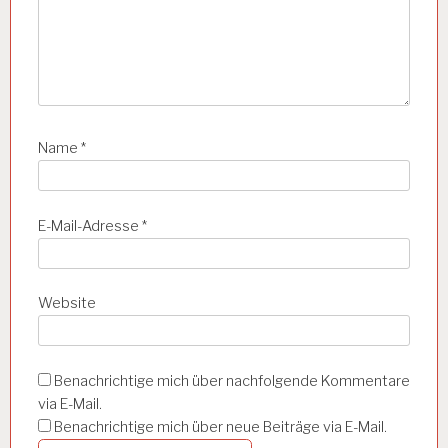
G
K
EI
T
A
R
B
Name
*
EI
T
SI
N
E-Mail-Adresse
*
S
P
E
K
T
Website
O
R
A
T
Benachrichtige mich über nachfolgende Kommentare
via E-Mail.
A
Benachrichtige mich über neue Beiträge via E-Mail.
R