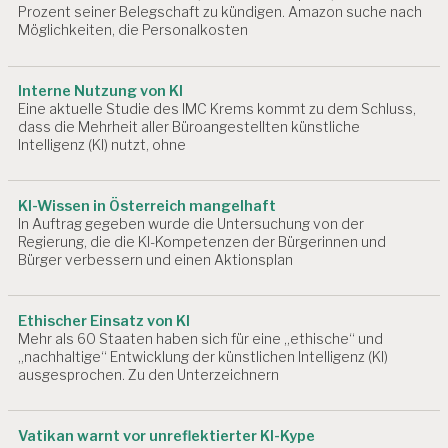
G
Prozent seiner Belegschaft zu kündigen. Amazon suche nach
E
Möglichkeiten, die Personalkosten
A
R
Interne Nutzung von KI
B
Eine aktuelle Studie des IMC Krems kommt zu dem Schluss,
EI
dass die Mehrheit aller Büroangestellten künstliche
T
Intelligenz (KI) nutzt, ohne
S
P
S
KI-Wissen in Österreich mangelhaft
Y
In Auftrag gegeben wurde die Untersuchung von der
C
Regierung, die die KI-Kompetenzen der Bürgerinnen und
H
Bürger verbessern und einen Aktionsplan
O
L
O
Ethischer Einsatz von KI
G
Mehr als 60 Staaten haben sich für eine „ethische“ und
IE
„nachhaltige“ Entwicklung der künstlichen Intelligenz (KI)
ausgesprochen. Zu den Unterzeichnern
A
R
B
EI
Vatikan warnt vor unreflektierter KI-Kype