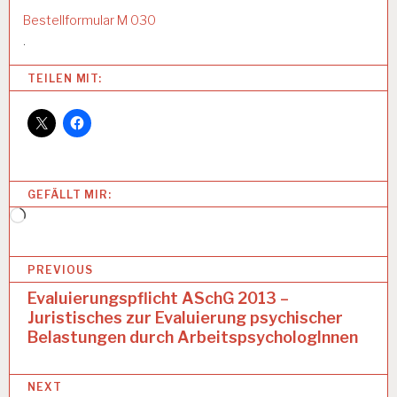
Bestellformular M 030
.
Categories:
TEILEN MIT:
A
R
B
EI
T
S
GEFÄLLT MIR:
A
N
Wird
A
geladen …
L
B
Y
PREVIOUS
S
e
Evaluierungspflicht ASchG 2013 –
E
Juristisches zur Evaluierung psychischer
i
A
Belastungen durch ArbeitspsychologInnen
R
t
B
r
EI
NEXT
T