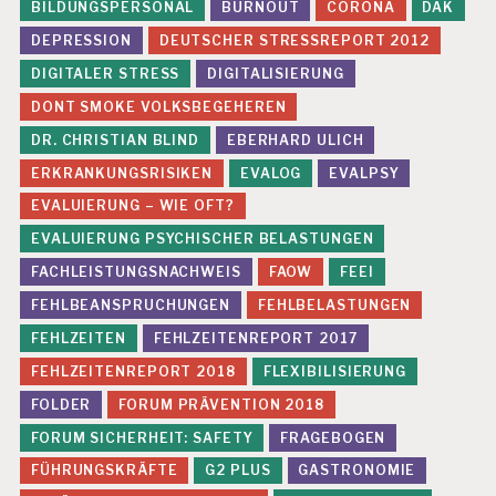
H
BILDUNGSPERSONAL
BURNOUT
CORONA
DAK
EI
DEPRESSION
DEUTSCHER STRESSREPORT 2012
T
S
DIGITALER STRESS
DIGITALISIERUNG
S
C
DONT SMOKE VOLKSBEGEHEREN
H
DR. CHRISTIAN BLIND
EBERHARD ULICH
U
T
ERKRANKUNGSRISIKEN
EVALOG
EVALPSY
Z
EVALUIERUNG – WIE OFT?
P
EVALUIERUNG PSYCHISCHER BELASTUNGEN
E
R
FACHLEISTUNGSNACHWEIS
FAOW
FEEI
S
FEHLBEANSPRUCHUNGEN
FEHLBELASTUNGEN
O
N
FEHLZEITEN
FEHLZEITENREPORT 2017
A
FEHLZEITENREPORT 2018
FLEXIBILISIERUNG
L
A
FOLDER
FORUM PRÄVENTION 2018
R
FORUM SICHERHEIT: SAFETY
FRAGEBOGEN
B
EI
FÜHRUNGSKRÄFTE
G2 PLUS
GASTRONOMIE
T