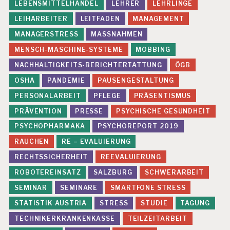
U
LEBENSMITTELHANDEL
LEHRER
LEHRLINGE
N
LEIHARBEITER
LEITFADEN
MANAGEMENT
D
H
MANAGERSTRESS
MASSNAHMEN
EI
MENSCH-MASCHINE-SYSTEME
MOBBING
T
NACHHALTIGKEITS-BERICHTERTATTUNG
ÖGB
W
EI
OSHA
PANDEMIE
PAUSENGESTALTUNG
T
PERSONALARBEIT
PFLEGE
PRÄSENTISMUS
E
R
PRÄVENTION
PRESSE
PSYCHISCHE GESUNDHEIT
B
PSYCHOPHARMAKA
PSYCHOREPORT 2019
IL
D
RAUCHEN
RE – EVALUIERUNG
U
N
RECHTSSICHERHEIT
REEVALUIERUNG
G
ROBOTEREINSATZ
SALZBURG
SCHWERARBEIT
SEMINAR
SEMINARE
SMARTFONE STRESS
STATISTIK AUSTRIA
STRESS
STUDIE
TAGUNG
TECHNIKERKRANKENKASSE
TEILZEITARBEIT