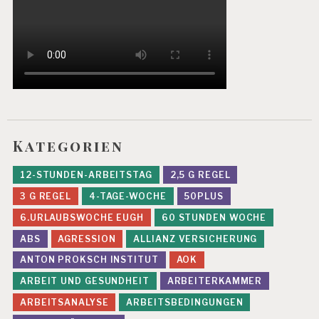
S
Y
C
H
IS
C
H
E
R
B
Kategorien
E
L
A
12-STUNDEN-ARBEITSTAG
2,5 G REGEL
S
3 G REGEL
4-TAGE-WOCHE
50PLUS
T
U
6.URLAUBSWOCHE EUGH
60 STUNDEN WOCHE
N
G
ABS
AGRESSION
ALLIANZ VERSICHERUNG
E
ANTON PROKSCH INSTITUT
AOK
N
ARBEIT UND GESUNDHEIT
ARBEITERKAMMER
F
ARBEITSANALYSE
ARBEITSBEDINGUNGEN
E
H