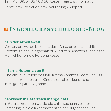
Tel. +43 (0)664 957 60 50 Kostenfreie Erstinformation
A
Beratung - Projektierung - Evaluierung - Support
R
B
EI
T
Ingenieurpsychologie-Blog
S
P
S
KI in der Arbeitswelt
Y
Vor kurzem wurde bekannt, dass Amazon plant, rund 15
C
Prozent seiner Belegschaft zu kündigen. Amazon suche nach
H
Möglichkeiten, die Personalkosten
O
L
O
Interne Nutzung von KI
G
Eine aktuelle Studie des IMC Krems kommt zu dem Schluss,
E
dass die Mehrheit aller Büroangestellten künstliche
Intelligenz (KI) nutzt, ohne
A
R
B
KI-Wissen in Österreich mangelhaft
EI
In Auftrag gegeben wurde die Untersuchung von der
T
Regierung, die die KI-Kompetenzen der Bürgerinnen und
S