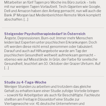
1
Mitarbeiter an fünf Tagen pro Woche ins Büro zurück – teils
2
mit nur wenigen Tagen Vorlaufzeit. Tech-Giganten wie Google,
2
Dell und Amazon haben den Anfang gemacht, nun will auch die
0
Bank JP Morgan laut Medienberichten Remote Work komplett
1
abschaffen. […]
3
B
Steigender Psychotherapiededarf in Österreich
E
Ängste, Depressionen, Burn-out: Immer mehr Menschen
L
leiden laut Experten unter psychischen Erkrankungen. Doch
A
oft werden diese nicht ernst genommen oder tabuisiert.
S
Darauf und auch auf Hilfsangebote wurde am Tag der
T
psychischen Gesundheit weltweit aufmerksam gemacht –
U
ebenso wie auf Missstände. In Grün, der Farbe für seelische
N
Gesundheit, leuchtet am 10. Oktober der Grazer Uhrturm. Auf
G
[…]
E
N
Studie zu 4-Tage-Woche
B
Weniger Stunden zu arbeiten und trotzdem das gleiche
E
Gehalt zu erhalten kann einer Studie zufolge Vorteile bringen
R
– sowohl für Arbeitgeber als auch für Beschäftigte. Fachleute
A
stellten am Freitag in Düsseldorf eine Studie zur
T
Viertagewoche vor. 41 deutsche Unternehmen und