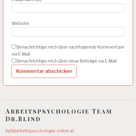
T
SI
N
S
Website
P
E
K
T
Benachrichtige mich über nachfolgende Kommentare
O
via E-Mail.
R
A
Benachrichtige mich über neue Beiträge via E-Mail.
T
A
R
B
EI
T
S
Arbeitspsychologie Team
P
L
Dr.Blind
A
T
bgf@arbeitspsychologie-online.at
Z