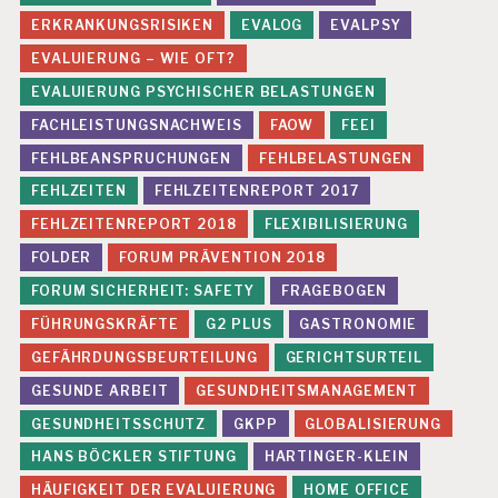
Z
ERKRANKUNGSRISIKEN
EVALOG
EVALPSY
J
EVALUIERUNG – WIE OFT?
U
EVALUIERUNG PSYCHISCHER BELASTUNGEN
D
I
FACHLEISTUNGSNACHWEIS
FAOW
FEEI
K
FEHLBEANSPRUCHUNGEN
FEHLBELASTUNGEN
A
T
FEHLZEITEN
FEHLZEITENREPORT 2017
U
R
FEHLZEITENREPORT 2018
FLEXIBILISIERUNG
Z
FOLDER
FORUM PRÄVENTION 2018
U
R
FORUM SICHERHEIT: SAFETY
FRAGEBOGEN
E
FÜHRUNGSKRÄFTE
G2 PLUS
GASTRONOMIE
V
A
GEFÄHRDUNGSBEURTEILUNG
GERICHTSURTEIL
L
GESUNDE ARBEIT
GESUNDHEITSMANAGEMENT
U
IE
GESUNDHEITSSCHUTZ
GKPP
GLOBALISIERUNG
R
U
HANS BÖCKLER STIFTUNG
HARTINGER-KLEIN
N
HÄUFIGKEIT DER EVALUIERUNG
HOME OFFICE