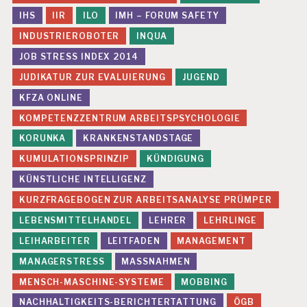
G
IHS
IIR
ILO
IMH – FORUM SAFETY
M
INDUSTRIEROBOTER
INQUA
O
B
JOB STRESS INDEX 2014
B
I
JUDIKATUR ZUR EVALUIERUNG
JUGEND
N
KFZA ONLINE
G
KOMPETENZZENTRUM ARBEITSPSYCHOLOGIE
P
E
KORUNKA
KRANKENSTANDSTAGE
R
KUMULATIONSPRINZIP
KÜNDIGUNG
S
O
KÜNSTLICHE INTELLIGENZ
N
KURZFRAGEBOGEN ZUR ARBEITSANALYSE PRÜMPER
A
L
LEBENSMITTELHANDEL
LEHRER
LEHRLINGE
A
LEIHARBEITER
LEITFADEN
MANAGEMENT
R
B
MANAGERSTRESS
MASSNAHMEN
EI
T
MENSCH-MASCHINE-SYSTEME
MOBBING
NACHHALTIGKEITS-BERICHTERTATTUNG
ÖGB
P