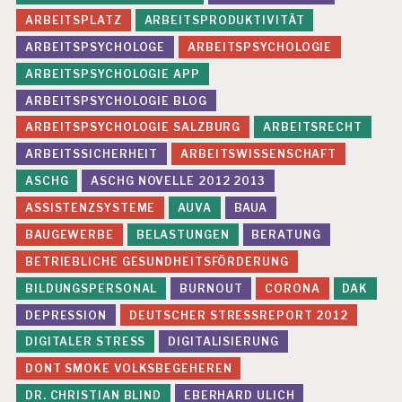
E
ARBEITSPLATZ
ARBEITSPRODUKTIVITÄT
H
L
ARBEITSPSYCHOLOGE
ARBEITSPSYCHOLOGIE
Z
ARBEITSPSYCHOLOGIE APP
EI
T
ARBEITSPSYCHOLOGIE BLOG
E
ARBEITSPSYCHOLOGIE SALZBURG
ARBEITSRECHT
N
ARBEITSSICHERHEIT
ARBEITSWISSENSCHAFT
G
E
ASCHG
ASCHG NOVELLE 2012 2013
S
ASSISTENZSYSTEME
AUVA
BAUA
U
N
BAUGEWERBE
BELASTUNGEN
BERATUNG
D
BETRIEBLICHE GESUNDHEITSFÖRDERUNG
H
EI
BILDUNGSPERSONAL
BURNOUT
CORONA
DAK
T
S
DEPRESSION
DEUTSCHER STRESSREPORT 2012
S
DIGITALER STRESS
DIGITALISIERUNG
C
H
DONT SMOKE VOLKSBEGEHEREN
U
DR. CHRISTIAN BLIND
EBERHARD ULICH
T