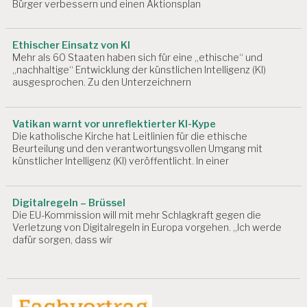
Bürger verbessern und einen Aktionsplan
P
S
Y
Ethischer Einsatz von KI
C
Mehr als 60 Staaten haben sich für eine „ethische“ und
H
„nachhaltige“ Entwicklung der künstlichen Intelligenz (KI)
O
ausgesprochen. Zu den Unterzeichnern
L
O
G
Vatikan warnt vor unreflektierter KI-Kype
IE
Die katholische Kirche hat Leitlinien für die ethische
Beurteilung und den verantwortungsvollen Umgang mit
A
künstlicher Intelligenz (KI) veröffentlicht. In einer
R
B
EI
T
Digitalregeln – Brüssel
S
Die EU-Kommission will mit mehr Schlagkraft gegen die
Verletzung von Digitalregeln in Europa vorgehen. „Ich werde
P
dafür sorgen, dass wir
S
Y
C
H
O
L