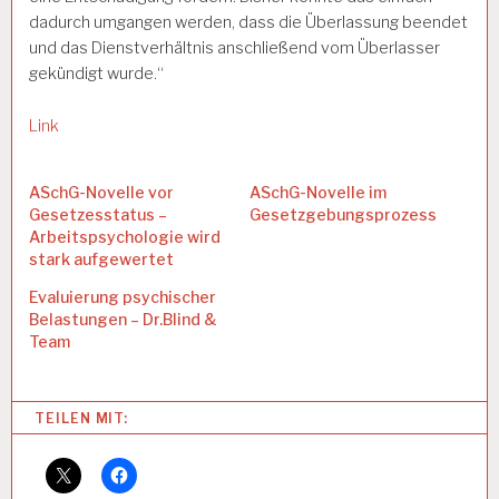
dadurch umgangen werden, dass die Überlassung beendet
und das Dienstverhältnis anschließend vom Überlasser
gekündigt wurde.“
Link
ASchG-Novelle vor
ASchG-Novelle im
Gesetzesstatus –
Gesetzgebungsprozess
Arbeitspsychologie wird
stark aufgewertet
Evaluierung psychischer
Belastungen – Dr.Blind &
Team
Categories:
TEILEN MIT:
A
R
B