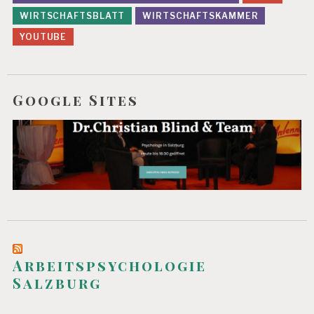
N
D
WIRTSCHAFTSBLATT
WIRTSCHAFTSKAMMER
H
YOUTUBE
EI
T
S
T
Google Sites
R
E
S
S
Arbeitspsychologie
Salzburg