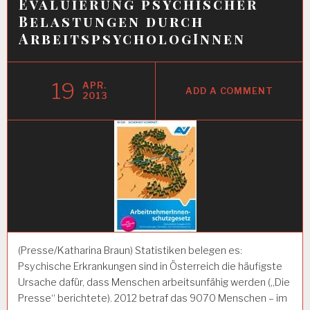
Evaluierung psychischer
Belastungen durch
ArbeitspsychologInnen
19
APR.
ADD A COMMENT
2013
(Presse/Katharina Braun) Statistiken belegen es:
Psychische Erkrankungen sind in Österreich die häufigste
Ursache dafür, dass Menschen arbeitsunfähig werden („Die
Presse“ berichtete). 2012 betraf das 9070 Menschen – im