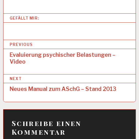
EI
T
S
GEFÄLLT MIR:
A
N
A
L
B
Y
PREVIOUS
S
e
Evaluierung psychischer Belastungen –
E
Video
i
A
R
t
B
NEXT
r
EI
Neues Manual zum ASchG – Stand 2013
T
a
S
B
g
E
D
s
I
Schreibe einen
n
N
Kommentar
G
a
U