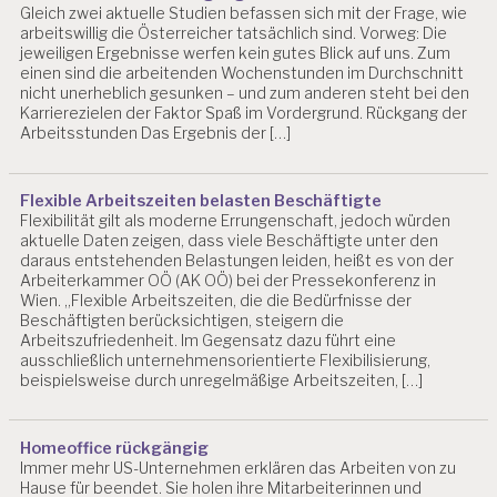
S
Gleich zwei aktuelle Studien befassen sich mit der Frage, wie
E
arbeitswillig die Österreicher tatsächlich sind. Vorweg: Die
N
jeweiligen Ergebnisse werfen kein gutes Blick auf uns. Zum
S
einen sind die arbeitenden Wochenstunden im Durchschnitt
C
nicht unerheblich gesunken – und zum anderen steht bei den
H
Karrierezielen der Faktor Spaß im Vordergrund. Rückgang der
A
Arbeitsstunden Das Ergebnis der […]
F
T
Flexible Arbeitszeiten belasten Beschäftigte
A
Flexibilität gilt als moderne Errungenschaft, jedoch würden
S
aktuelle Daten zeigen, dass viele Beschäftigte unter den
C
daraus entstehenden Belastungen leiden, heißt es von der
H
Arbeiterkammer OÖ (AK OÖ) bei der Pressekonferenz in
G
Wien. „Flexible Arbeitszeiten, die die Bedürfnisse der
N
Beschäftigten berücksichtigen, steigern die
O
Arbeitszufriedenheit. Im Gegensatz dazu führt eine
V
ausschließlich unternehmensorientierte Flexibilisierung,
E
beispielsweise durch unregelmäßige Arbeitszeiten, […]
L
L
E
Homeoffice rückgängig
2
Immer mehr US-Unternehmen erklären das Arbeiten von zu
0
Hause für beendet. Sie holen ihre Mitarbeiterinnen und