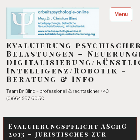
Skip
to
Menu
content
Evaluierung psychische
Belastungen – Neuerung
Digitalisierung/Künstli
Intelligenz/Robotik -
Beratung & Info
Team Dr. Blind – professionell & rechtssicher +43
(0)664 957 60 50
Evaluierungspflicht ASchG
2013 – Juristisches zur