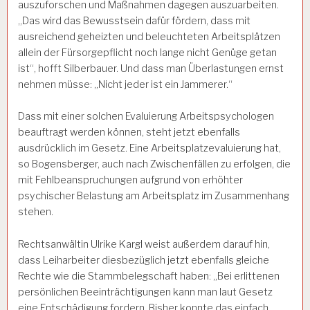
auszuforschen und Maßnahmen dagegen auszuarbeiten.
„Das wird das Bewusstsein dafür fördern, dass mit
ausreichend geheizten und beleuchteten Arbeitsplätzen
allein der Fürsorgepflicht noch lange nicht Genüge getan
ist“, hofft Silberbauer. Und dass man Überlastungen ernst
nehmen müsse: „Nicht jeder ist ein Jammerer.“
Dass mit einer solchen Evaluierung Arbeitspsychologen
beauftragt werden können, steht jetzt ebenfalls
ausdrücklich im Gesetz. Eine Arbeitsplatzevaluierung hat,
so Bogensberger, auch nach Zwischenfällen zu erfolgen, die
mit Fehlbeanspruchungen aufgrund von erhöhter
psychischer Belastung am Arbeitsplatz im Zusammenhang
stehen.
Rechtsanwältin Ulrike Kargl weist außerdem darauf hin,
dass Leiharbeiter diesbezüglich jetzt ebenfalls gleiche
Rechte wie die Stammbelegschaft haben: „Bei erlittenen
persönlichen Beeinträchtigungen kann man laut Gesetz
eine Entschädigung fordern. Bisher konnte das einfach