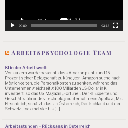
A
R
B
EI
00:00
03:12
T
S
SI
C
H
Arbeitspsychologie Team
E
R
H
KI in der Arbeitswelt
EI
Vor kurzem wurde bekannt, dass Amazon plant, rund 15
T
Prozent seiner Belegschaft zu kündigen. Amazon suche nach
Möglichkeiten, die Personalkosten zu senken, während das
A
Unternehmen gleichzeitig 100 Milliarden US-Dollar in KI
R
investiert, so das US-Magazin „Fortune“. Der KI-Experte und
B
Geschäftsführer des Technologieunternehmens Apollo.ai, Mic
EI
Hirschbrich, schätzt, dass in Österreich, Deutschland und der
T
Schweiz „maximal vier bis […]
S
W
IS
Arbeitsstunden – Rückgang in Österreich