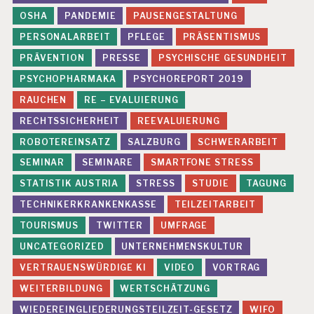
R
OSHA
PANDEMIE
PAUSENGESTALTUNG
Ä
PERSONALARBEIT
PFLEGE
PRÄSENTISMUS
V
E
PRÄVENTION
PRESSE
PSYCHISCHE GESUNDHEIT
N
T
PSYCHOPHARMAKA
PSYCHOREPORT 2019
I
RAUCHEN
RE – EVALUIERUNG
O
N
RECHTSSICHERHEIT
REEVALUIERUNG
P
ROBOTEREINSATZ
SALZBURG
SCHWERARBEIT
S
SEMINAR
SEMINARE
SMARTFONE STRESS
Y
C
STATISTIK AUSTRIA
STRESS
STUDIE
TAGUNG
H
TECHNIKERKRANKENKASSE
TEILZEITARBEIT
IS
C
TOURISMUS
TWITTER
UMFRAGE
H
UNCATEGORIZED
UNTERNEHMENSKULTUR
E
G
VERTRAUENSWÜRDIGE KI
VIDEO
VORTRAG
E
S
WEITERBILDUNG
WERTSCHÄTZUNG
U
WIEDEREINGLIEDERUNGSTEILZEIT-GESETZ
WIFO