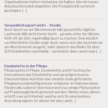
U
Organisationen hatten testweise ein halbes Jahr ein neues
N
Arbeitszeitmodell eingeführt. Die Produktivität sei leicht
G
gestiegen, […]
D
R.
Gesundheitssport wirkt – Studie
C
Auch Sport nur am Wochenende hält gesund Die tägliche
H
Laufrunde fällt nicht immer leicht – gerade unter der Woche
R
fehlt oft die Zeit, regelmäßig Sport zu machen. Eine kürzlich
IS
veröffentlichte Studie zeigt: Auch, wenn sich das Sporteln nur
T
am Wochenende ausgeht, sinkt dadurch das Risiko für über
I
200 Krankheiten nachhaltig – zumindest dann, wenn man […]
A
N
B
Exoskelette in der Pflege
LI
Pilotprojekte in Pflege: Exoskelette und KI Technische
N
Innovationen wie Exoskelette und sprachgesteuerte
D
Dokumentation könnten das ohnehin stark geforderte
Pflegepersonal künftig besser entlasten. Im Rahmen eines
E
Fördercalls sollen in Oberösterreich nun einige Pilotprojekte
V
auf Praxistauglichkeit getestet werden. Binnen eines Jahres
A
erhofft man sich Klarheit, welche sich für eine breitere
L
Ausrollung eignen. Im Jänner hat das Land […]
U