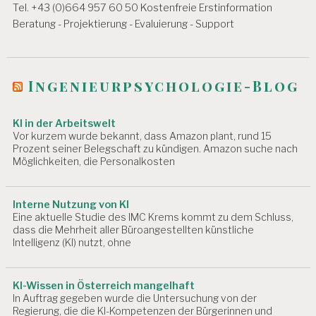
v
Tel. +43 (0)664 957 60 50 Kostenfreie Erstinformation
G
E
i
Beratung - Projektierung - Evaluierung - Support
N
g
A
a
R
Ingenieurpsychologie-Blog
B
t
EI
T
i
KI in der Arbeitswelt
S
Vor kurzem wurde bekannt, dass Amazon plant, rund 15
F
o
Prozent seiner Belegschaft zu kündigen. Amazon suche nach
Ä
Möglichkeiten, die Personalkosten
n
H
I
G
Interne Nutzung von KI
K
Eine aktuelle Studie des IMC Krems kommt zu dem Schluss,
EI
dass die Mehrheit aller Büroangestellten künstliche
T
Intelligenz (KI) nutzt, ohne
A
R
B
KI-Wissen in Österreich mangelhaft
EI
In Auftrag gegeben wurde die Untersuchung von der
T
Regierung, die die KI-Kompetenzen der Bürgerinnen und