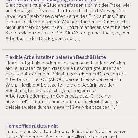
L
Gleich zwei aktuelle Studien befassen sich mit der Frage, wie
L
arbeitswillig die Österreicher tatsächlich sind. Vorweg: Die
E
jeweiligen Ergebnisse werfen kein gutes Blick auf uns. Zum
einen sind die arbeitenden Wochenstunden im Durchschnitt
2
nicht unerheblich gesunken – und zum anderen steht bei den
0
Karrierezielen der Faktor Spaß im Vordergrund. Rückgang der
1
Arbeitsstunden Das Ergebnis der […]
2
2
0
1
Flexible Arbeitszeiten belasten Beschäftigte
Flexibilität gilt als moderne Errungenschaft, jedoch würden
3
aktuelle Daten zeigen, dass viele Beschäftigte unter den
A
daraus entstehenden Belastungen leiden, heißt es von der
U
Arbeiterkammer OÖ (AK OÖ) bei der Pressekonferenz in
Wien. „Flexible Arbeitszeiten, die die Bedürfnisse der
V
Beschäftigten berücksichtigen, steigern die
A
Arbeitszufriedenheit. Im Gegensatz dazu führt eine
B
ausschließlich unternehmensorientierte Flexibilisierung,
beispielsweise durch unregelmäßige Arbeitszeiten, […]
E
L
A
S
Homeoffice rückgängig
T
Immer mehr US-Unternehmen erklären das Arbeiten von zu
U
Hause für beendet. Sie holen ihre Mitarbeiterinnen und