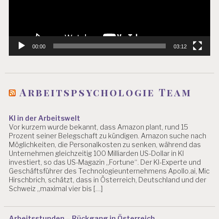
E
N
S
C
H
00:00
03:12
A
F
T
A
Arbeitspsychologie Team
S
C
H
KI in der Arbeitswelt
G
Vor kurzem wurde bekannt, dass Amazon plant, rund 15
Prozent seiner Belegschaft zu kündigen. Amazon suche nach
A
Möglichkeiten, die Personalkosten zu senken, während das
S
Unternehmen gleichzeitig 100 Milliarden US-Dollar in KI
C
investiert, so das US-Magazin „Fortune“. Der KI-Experte und
H
Geschäftsführer des Technologieunternehmens Apollo.ai, Mic
G
Hirschbrich, schätzt, dass in Österreich, Deutschland und der
Schweiz „maximal vier bis […]
N
O
V
E
Arbeitsstunden – Rückgang in Österreich