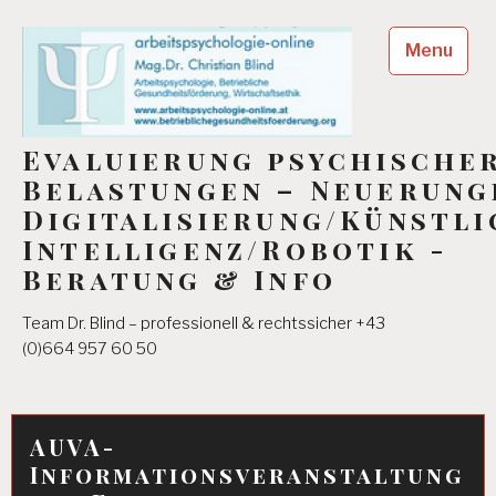
Skip
to
Menu
content
Evaluierung psychische
Belastungen – Neuerung
Digitalisierung/Künstli
Intelligenz/Robotik -
Beratung & Info
Team Dr. Blind – professionell & rechtssicher +43
(0)664 957 60 50
AUVA-
Informationsveranstaltung