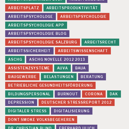
H
ARBEITSPLATZ
ARBEITSPRODUKTIVITÄT
U
N
ARBEITSPSYCHOLOGE
ARBEITSPSYCHOLOGIE
G
E
ARBEITSPSYCHOLOGIE APP
N
ARBEITSPSYCHOLOGIE BLOG
G
ARBEITSPSYCHOLOGIE SALZBURG
ARBEITSRECHT
E
S
ARBEITSSICHERHEIT
ARBEITSWISSENSCHAFT
U
ASCHG
ASCHG NOVELLE 2012 2013
N
D
ASSISTENZSYSTEME
AUVA
BAUA
H
BAUGEWERBE
BELASTUNGEN
BERATUNG
EI
T
BETRIEBLICHE GESUNDHEITSFÖRDERUNG
S
BILDUNGSPERSONAL
BURNOUT
CORONA
DAK
S
C
DEPRESSION
DEUTSCHER STRESSREPORT 2012
H
U
DIGITALER STRESS
DIGITALISIERUNG
T
DONT SMOKE VOLKSBEGEHEREN
Z
DR. CHRISTIAN BLIND
EBERHARD ULICH