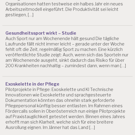
Organisationen hatten testweise ein halbes Jahr ein neues
S
Arbeitszeitmodell eingeführt. Die Produktivität sei leicht
F
gestiegen, […]
Ö
R
D
Gesundheitssport wirkt – Studie
E
Auch Sport nur am Wochenende hält gesund Die tägliche
R
Laufrunde fällt nicht immer leicht – gerade unter der Woche
U
fehlt oft die Zeit, regelmäßig Sport zu machen. Eine kürzlich
N
veröffentlichte Studie zeigt: Auch, wenn sich das Sporteln nur
G
am Wochenende ausgeht, sinkt dadurch das Risiko für über
200 Krankheiten nachhaltig – zumindest dann, wenn man […]
D
R.
C
Exoskelette in der Pflege
H
Pilotprojekte in Pflege: Exoskelette und KI Technische
R
Innovationen wie Exoskelette und sprachgesteuerte
IS
Dokumentation könnten das ohnehin stark geforderte
T
Pflegepersonal künftig besser entlasten. Im Rahmen eines
I
Fördercalls sollen in Oberösterreich nun einige Pilotprojekte
A
auf Praxistauglichkeit getestet werden. Binnen eines Jahres
N
erhofft man sich Klarheit, welche sich für eine breitere
B
Ausrollung eignen. Im Jänner hat das Land […]
LI