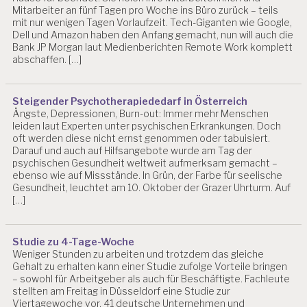
N
Mitarbeiter an fünf Tagen pro Woche ins Büro zurück – teils
mit nur wenigen Tagen Vorlaufzeit. Tech-Giganten wie Google,
G
Dell und Amazon haben den Anfang gemacht, nun will auch die
E
Bank JP Morgan laut Medienberichten Remote Work komplett
N
abschaffen. […]
B
E
T
Steigender Psychotherapiededarf in Österreich
R
Ängste, Depressionen, Burn-out: Immer mehr Menschen
IE
leiden laut Experten unter psychischen Erkrankungen. Doch
B
oft werden diese nicht ernst genommen oder tabuisiert.
LI
Darauf und auch auf Hilfsangebote wurde am Tag der
psychischen Gesundheit weltweit aufmerksam gemacht –
C
ebenso wie auf Missstände. In Grün, der Farbe für seelische
H
Gesundheit, leuchtet am 10. Oktober der Grazer Uhrturm. Auf
E
[…]
G
E
S
U
Studie zu 4-Tage-Woche
Weniger Stunden zu arbeiten und trotzdem das gleiche
N
Gehalt zu erhalten kann einer Studie zufolge Vorteile bringen
D
– sowohl für Arbeitgeber als auch für Beschäftigte. Fachleute
H
stellten am Freitag in Düsseldorf eine Studie zur
EI
Viertagewoche vor. 41 deutsche Unternehmen und
T