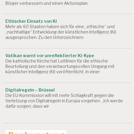
Bürger verbessern und einen Aktionsplan
S
P
S
Y
Ethischer Einsatz von KI
C
Mehr als 60 Staaten haben sich für eine „ethische“ und
H
„nachhaltige“ Entwicklung der künstlichen Intelligenz (KI)
O
ausgesprochen. Zu den Unterzeichnern
L
O
G
Vatikan warnt vor unreflektierter KI-Kype
IE
Die katholische Kirche hat Leitlinien für die ethische
Beurteilung und den verantwortungsvollen Umgang mit
A
künstlicher Intelligenz (KI) veröffentlicht. In einer
R
B
EI
Digitalregeln – Brüssel
T
Die EU-Kommission will mit mehr Schlagkraft gegen die
S
Verletzung von Digitalregeln in Europa vorgehen. „Ich werde
R
dafür sorgen, dass wir
E
C
H
T