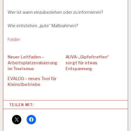
Wer ist wann einzubeziehen oder zu informieren?
Wie entstehen „gute“ Maßnahmen?
Folder
Neuer Leitfaden –
AUVA-„Gipfeltreffen“
Arbeitsplatzevaluierung
sorgt für etwas
im Tourismus
Entspannung
EVALOG – neues Tool für
Kleinstbetriebe
Categories:
TEILEN MIT:
A
R
B
EI