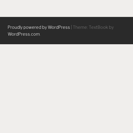
Proudly powered by WordPress
|
Theme: TextBook by
WordPress.com
.