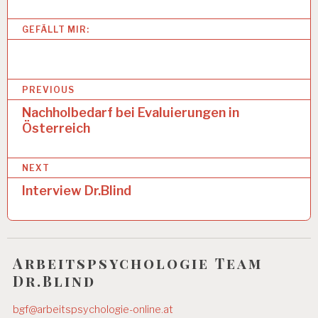
T
S
GEFÄLLT MIR:
A
N
A
L
B
Y
PREVIOUS
S
e
Nachholbedarf bei Evaluierungen in
E
Österreich
i
A
R
t
B
NEXT
r
EI
Interview Dr.Blind
T
a
S
B
g
E
D
s
I
Arbeitspsychologie Team
n
N
Dr.Blind
G
a
U
bgf@arbeitspsychologie-online.at
N