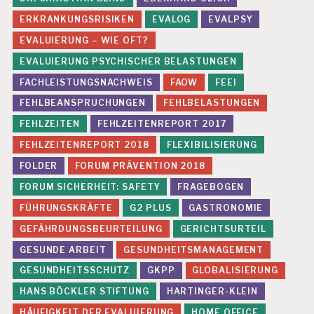
G
ERKRANKUNGSRISIKEN
EVALOG
EVALPSY
K
P
EVALUIERUNG – WIE OFT?
P
EVALUIERUNG PSYCHISCHER BELASTUNGEN
J
FACHLEISTUNGSNACHWEIS
FAOW
FEEI
U
D
FEHLBEANSPRUCHUNGEN
FEHLBELASTUNGEN
I
K
FEHLZEITEN
FEHLZEITENREPORT 2017
A
FEHLZEITENREPORT 2018
FLEXIBILISIERUNG
T
U
FOLDER
FORUM PRÄVENTION 2018
R
FORUM SICHERHEIT: SAFETY
FRAGEBOGEN
Z
U
FÜHRUNGSKRÄFTE
G2 PLUS
GASTRONOMIE
R
GEFÄHRDUNGSBEURTEILUNG
GERICHTSURTEIL
E
V
GESUNDE ARBEIT
GESUNDHEITSMANAGEMENT
A
L
GESUNDHEITSSCHUTZ
GKPP
GLOBALISIERUNG
U
HANS BÖCKLER STIFTUNG
HARTINGER-KLEIN
IE
R
HÄUFIGKEIT DER EVALUIERUNG
HOME OFFICE