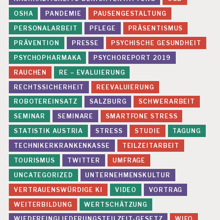
OSHA
PANDEMIE
PAUSENGESTALTUNG
PERSONALARBEIT
PFLEGE
PRÄSENTISMUS
PRÄVENTION
PRESSE
PSYCHISCHE GESUNDHEIT
PSYCHOPHARMAKA
PSYCHOREPORT 2019
RAUCHEN
RE – EVALUIERUNG
RECHTSSICHERHEIT
REEVALUIERUNG
ROBOTEREINSATZ
SALZBURG
SCHWERARBEIT
SEMINAR
SEMINARE
SMARTFONE STRESS
STATISTIK AUSTRIA
STRESS
STUDIE
TAGUNG
TECHNIKERKRANKENKASSE
TEILZEITARBEIT
TOURISMUS
TWITTER
UMFRAGE
UNCATEGORIZED
UNTERNEHMENSKULTUR
VERTRAUENSWÜRDIGE KI
VIDEO
VORTRAG
WEITERBILDUNG
WERTSCHÄTZUNG
WIEDEREINGLIEDERUNGSTEILZEIT-GESETZ
WIFO