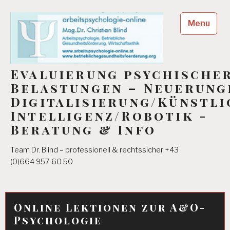
Skip
to
Menu
content
Evaluierung psychische
Belastungen – Neuerung
Digitalisierung/Künstli
Intelligenz/Robotik -
Beratung & Info
Team Dr. Blind – professionell & rechtssicher +43
(0)664 957 60 50
Online Lektionen zur A&O-
Psychologie