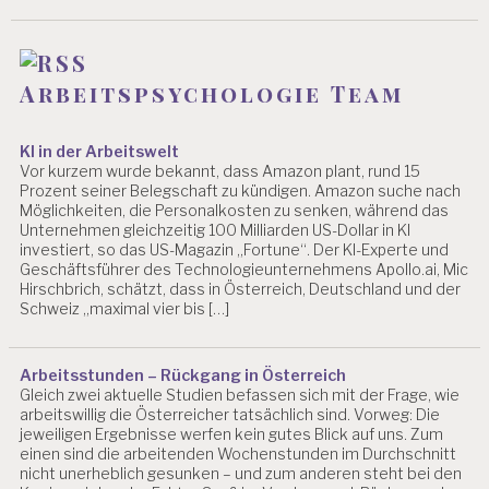
T
P
R
Arbeitspsychologie Team
Ä
V
E
KI in der Arbeitswelt
N
Vor kurzem wurde bekannt, dass Amazon plant, rund 15
T
Prozent seiner Belegschaft zu kündigen. Amazon suche nach
I
Möglichkeiten, die Personalkosten zu senken, während das
O
Unternehmen gleichzeitig 100 Milliarden US-Dollar in KI
N
investiert, so das US-Magazin „Fortune“. Der KI-Experte und
Geschäftsführer des Technologieunternehmens Apollo.ai, Mic
S
Hirschbrich, schätzt, dass in Österreich, Deutschland und der
E
Schweiz „maximal vier bis […]
M
I
N
Arbeitsstunden – Rückgang in Österreich
A
Gleich zwei aktuelle Studien befassen sich mit der Frage, wie
R
arbeitswillig die Österreicher tatsächlich sind. Vorweg: Die
jeweiligen Ergebnisse werfen kein gutes Blick auf uns. Zum
W
einen sind die arbeitenden Wochenstunden im Durchschnitt
EI
nicht unerheblich gesunken – und zum anderen steht bei den
T