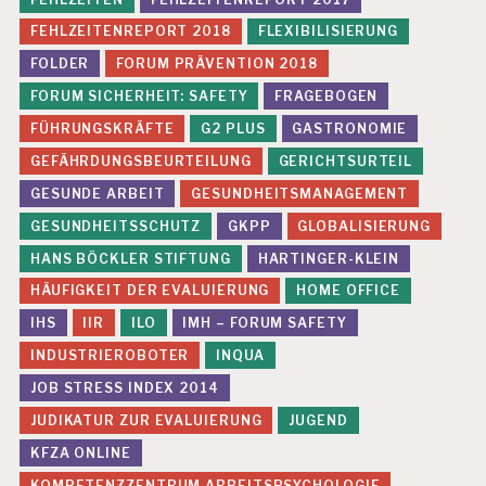
FEHLZEITENREPORT 2018
FLEXIBILISIERUNG
FOLDER
FORUM PRÄVENTION 2018
FORUM SICHERHEIT: SAFETY
FRAGEBOGEN
FÜHRUNGSKRÄFTE
G2 PLUS
GASTRONOMIE
GEFÄHRDUNGSBEURTEILUNG
GERICHTSURTEIL
GESUNDE ARBEIT
GESUNDHEITSMANAGEMENT
GESUNDHEITSSCHUTZ
GKPP
GLOBALISIERUNG
HANS BÖCKLER STIFTUNG
HARTINGER-KLEIN
HÄUFIGKEIT DER EVALUIERUNG
HOME OFFICE
IHS
IIR
ILO
IMH – FORUM SAFETY
INDUSTRIEROBOTER
INQUA
JOB STRESS INDEX 2014
JUDIKATUR ZUR EVALUIERUNG
JUGEND
KFZA ONLINE
KOMPETENZZENTRUM ARBEITSPSYCHOLOGIE