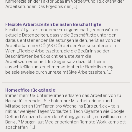
Karrierezielen der Faktor Spaß im Vordergrund. Rückgang der
E
Arbeitsstunden Das Ergebnis der […]
R
B
IL
Flexible Arbeitszeiten belasten Beschäftigte
D
Flexibilität gilt als moderne Errungenschaft, jedoch würden
U
aktuelle Daten zeigen, dass viele Beschäftigte unter den
N
daraus entstehenden Belastungen leiden, heißt es von der
G
Arbeiterkammer OÖ (AK OÖ) bei der Pressekonferenz in
Wien. „Flexible Arbeitszeiten, die die Bedürfnisse der
Beschäftigten berücksichtigen, steigern die
Arbeitszufriedenheit. Im Gegensatz dazu führt eine
ausschließlich unternehmensorientierte Flexibilisierung,
beispielsweise durch unregelmäßige Arbeitszeiten, […]
Homeoffice rückgängig
Immer mehr US-Unternehmen erklären das Arbeiten von zu
Hause für beendet. Sie holen ihre Mitarbeiterinnen und
Mitarbeiter an fünf Tagen pro Woche ins Büro zurück – teils
mit nur wenigen Tagen Vorlaufzeit. Tech-Giganten wie Google,
Dell und Amazon haben den Anfang gemacht, nun will auch die
Bank JP Morgan laut Medienberichten Remote Work komplett
abschaffen. […]