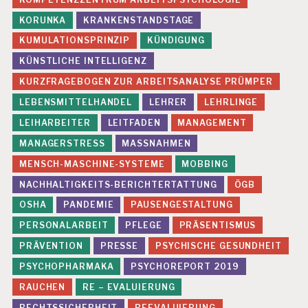
KORUNKA
KRANKENSTANDSTAGE
KUMULATIONSPRINZIP
KÜNDIGUNG
KÜNSTLICHE INTELLIGENZ
KURZFRAGEBOGEN ZUR ARBEITSANALYSE PRÜMPER
LEBENSMITTELHANDEL
LEHRER
LEHRLINGE
LEIHARBEITER
LEITFADEN
MANAGEMENT
MANAGERSTRESS
MASSNAHMEN
MENSCH-MASCHINE-SYSTEME
MOBBING
NACHHALTIGKEITS-BERICHTERTATTUNG
ÖGB
OSHA
PANDEMIE
PAUSENGESTALTUNG
PERSONALARBEIT
PFLEGE
PRÄSENTISMUS
PRÄVENTION
PRESSE
PSYCHISCHE GESUNDHEIT
PSYCHOPHARMAKA
PSYCHOREPORT 2019
RAUCHEN
RE – EVALUIERUNG
RECHTSSICHERHEIT
REEVALUIERUNG