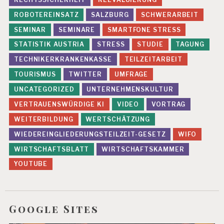
ROBOTEREINSATZ
SALZBURG
SCHWERARBEIT
SEMINAR
SEMINARE
SMARTFONE STRESS
STATISTIK AUSTRIA
STRESS
STUDIE
TAGUNG
TECHNIKERKRANKENKASSE
TEILZEITARBEIT
TOURISMUS
TWITTER
UMFRAGE
UNCATEGORIZED
UNTERNEHMENSKULTUR
VERTRAUENSWÜRDIGE KI
VIDEO
VORTRAG
WEITERBILDUNG
WERTSCHÄTZUNG
WIEDEREINGLIEDERUNGSTEILZEIT-GESETZ
WIFO
WIRTSCHAFTSBLATT
WIRTSCHAFTSKAMMER
YOUTUBE
Google Sites