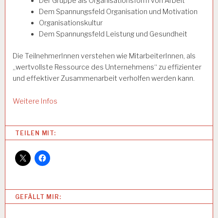
Der Gruppe als Organisationsform von Arbeit
Dem Spannungsfeld Organisation und Motivation
Organisationskultur
Dem Spannungsfeld Leistung und Gesundheit
Die TeilnehmerInnen verstehen wie MitarbeiterInnen, als
„wertvollste Ressource des Unternehmens“ zu effizienter
und effektiver Zusammenarbeit verholfen werden kann.
Weitere Infos
Categories:
TEILEN MIT:
A
R
B
EI
T
U
GEFÄLLT MIR:
N
D
G