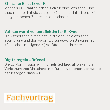
LI
Ethischer Einsatz von KI
N
Mehr als 60 Staaten haben sich für eine „ethische“ und
D
„nachhaltige“ Entwicklung der künstlichen Intelligenz (KI)
ausgesprochen. Zu den Unterzeichnern
E
V
A
Vatikan warnt vor unreflektierter KI-Kype
L
Die katholische Kirche hat Leitlinien für die ethische
U
Beurteilung und den verantwortungsvollen Umgang mit
IE
künstlicher Intelligenz (KI) veröffentlicht. In einer
R
U
N
Digitalregeln – Brüssel
G
Die EU-Kommission will mit mehr Schlagkraft gegen die
P
Verletzung von Digitalregeln in Europa vorgehen. „Ich werde
S
dafür sorgen, dass wir
Y
C
H
IS
C
H
E
R