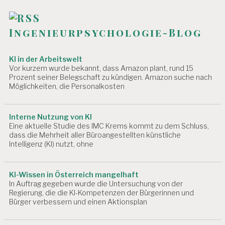
N
G
E
Ingenieurpsychologie-Blog
N
B
U
KI in der Arbeitswelt
R
Vor kurzem wurde bekannt, dass Amazon plant, rund 15
Prozent seiner Belegschaft zu kündigen. Amazon suche nach
N
Möglichkeiten, die Personalkosten
O
U
T
Interne Nutzung von KI
D
Eine aktuelle Studie des IMC Krems kommt zu dem Schluss,
R.
dass die Mehrheit aller Büroangestellten künstliche
C
Intelligenz (KI) nutzt, ohne
H
R
IS
KI-Wissen in Österreich mangelhaft
T
In Auftrag gegeben wurde die Untersuchung von der
I
Regierung, die die KI-Kompetenzen der Bürgerinnen und
A
Bürger verbessern und einen Aktionsplan
N
B