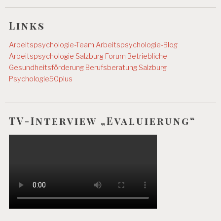
B
E
Links
L
A
S
Arbeitspsychologie-Team
Arbeitspsychologie-Blog
T
Arbeitspsychologie Salzburg
Forum Betriebliche
U
Gesundheitsförderung
Berufsberatung Salzburg
N
Psychologie50plus
G
E
N
P
TV-Interview „Evaluierung“
E
R
S
O
N
A
L
A
R
B
EI