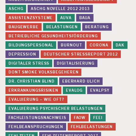
ASCHG
ASCHG NOVELLE 2012 2013
ASSISTENZSYSTEME
AUVA
BAUA
BAUGEWERBE
BELASTUNGEN
BERATUNG
BETRIEBLICHE GESUNDHEITSFÖRDERUNG
BILDUNGSPERSONAL
BURNOUT
CORONA
DAK
DEPRESSION
DEUTSCHER STRESSREPORT 2012
DIGITALER STRESS
DIGITALISIERUNG
DONT SMOKE VOLKSBEGEHEREN
DR. CHRISTIAN BLIND
EBERHARD ULICH
ERKRANKUNGSRISIKEN
EVALOG
EVALPSY
EVALUIERUNG – WIE OFT?
EVALUIERUNG PSYCHISCHER BELASTUNGEN
FACHLEISTUNGSNACHWEIS
FAOW
FEEI
FEHLBEANSPRUCHUNGEN
FEHLBELASTUNGEN
FEHLZEITEN
FEHLZEITENREPORT 2017