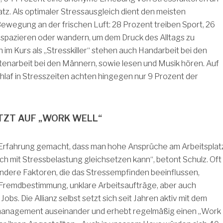
atz. Als optimaler Stressausgleich dient den meisten
ewegung an der frischen Luft: 28 Prozent treiben Sport, 26
spazieren oder wandern, um dem Druck des Alltags zu
im Kurs als „Stresskiller“ stehen auch Handarbeit bei den
tenarbeit bei den Männern, sowie lesen und Musik hören. Auf
laf in Stresszeiten achten hingegen nur 9 Prozent der
TZT AUF „WORK WELL“
 Erfahrung gemacht, dass man hohe Ansprüche am Arbeitsplat
ch mit Stressbelastung gleichsetzen kann“, betont Schulz. Oft
andere Faktoren, die das Stressempfinden beeinflussen,
 Fremdbestimmung, unklare Arbeitsaufträge, aber auch
bs. Die Allianz selbst setzt sich seit Jahren aktiv mit dem
anagement auseinander und erhebt regelmäßig einen „Work