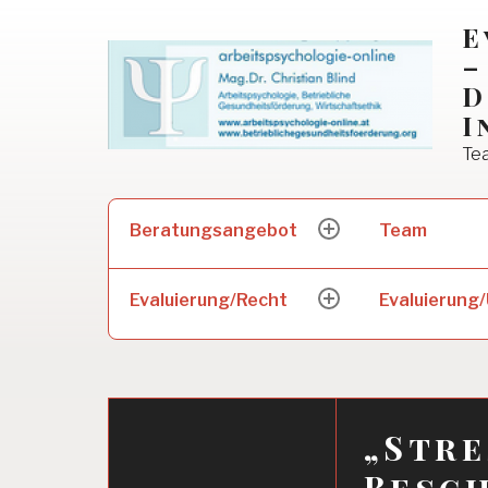
Skip
E
to
–
content
D
I
Tea
Suchen
Beratungsangebot
Team
expand
nach:
child
menu
Evaluierung/Recht
Evaluierung/
expand
child
menu
„Stre
Besc