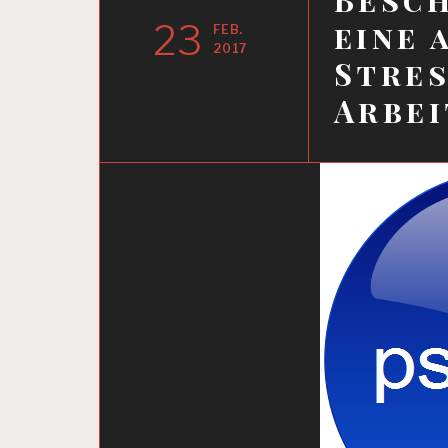
23
eine 
FEB.
2017
Stre
Arbei