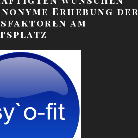
anonyme Erhebung de
ssfaktoren am
tsplatz