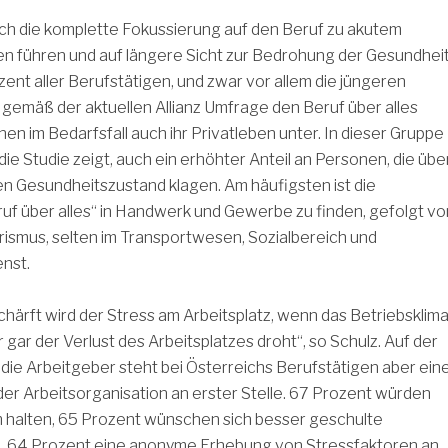
uch die komplette Fokussierung auf den Beruf zu akutem
n führen und auf längere Sicht zur Bedrohung der Gesundhei
ent aller Berufstätigen, und zwar vor allem die jüngeren
 gemäß der aktuellen Allianz Umfrage den Beruf über alles
en im Bedarfsfall auch ihr Privatleben unter. In dieser Gruppe
 die Studie zeigt, auch ein erhöhter Anteil an Personen, die übe
n Gesundheitszustand klagen. Am häufigsten ist die
ruf über alles“ in Handwerk und Gewerbe zu finden, gefolgt vo
ismus, selten im Transportwesen, Sozialbereich und
enst.
chärft wird der Stress am Arbeitsplatz, wenn das Betriebsklim
 gar der Verlust des Arbeitsplatzes droht“, so Schulz. Auf der
die Arbeitgeber steht bei Österreichs Berufstätigen aber ein
r Arbeitsorganisation an erster Stelle. 67 Prozent würden
m halten, 65 Prozent wünschen sich besser geschulte
, 64 Prozent eine anonyme Erhebung von Stressfaktoren an