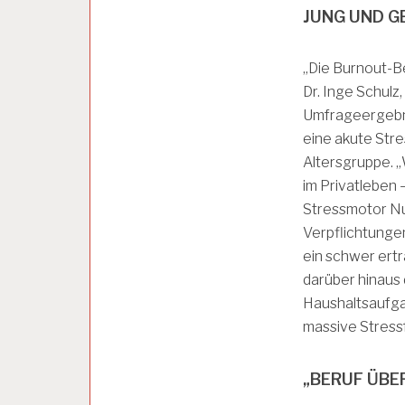
N
JUNG UND G
G
„Die Burnout-Be
A
Dr. Inge Schulz
R
Umfrageergebni
B
E
eine akute Stre
I
Altersgruppe. „
T
im Privatleben 
S
A
Stressmotor Nu
N
Verpflichtungen 
A
L
ein schwer ert
Y
darüber hinaus 
S
Haushaltsaufgab
E
massive Stress
A
R
„BERUF ÜBE
B