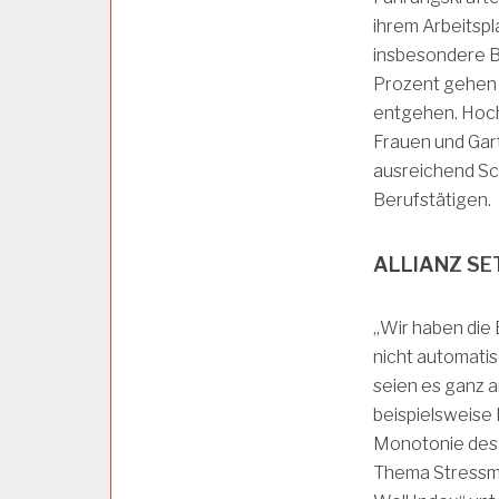
P
ihrem Arbeitspl
L
insbesondere B
A
T
Prozent gehen 
Z
entgehen. Hoch 
Frauen und Gar
A
ausreichend Sch
R
Berufstätigen.
B
E
I
ALLIANZ SE
T
S
P
„Wir haben die
S
nicht automatis
Y
C
seien es ganz 
H
beispielsweise
O
Monotonie des Jo
L
O
Thema Stressm
G