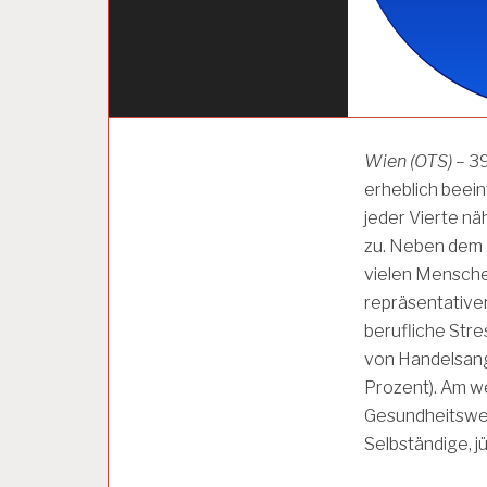
A
Wien (OTS)
– 39
L
erheblich beein
L
I
jeder Vierte nä
A
zu. Neben dem J
N
vielen Menschen
Z
V
repräsentativen
E
berufliche Stre
R
S
von Handelsang
I
Prozent). Am we
C
Gesundheitswese
H
E
Selbständige, 
R
U