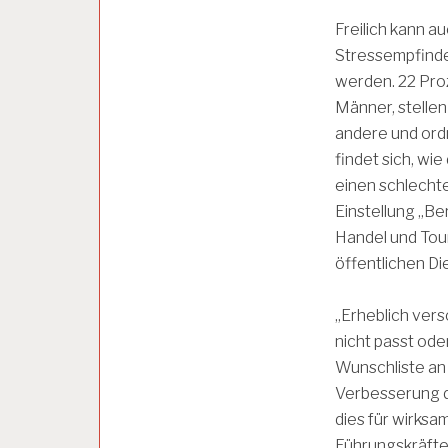
E
I
Freilich kann a
T
Stressempfinde
S
werden. 22 Proz
B
E
Männer, stellen
D
andere und ordn
I
findet sich, wie
N
G
einen schlechte
U
Einstellung „Be
N
G
Handel und Tour
E
öffentlichen Di
N
„Erheblich vers
A
nicht passt oder
R
Wunschliste an 
B
E
Verbesserung de
I
dies für wirksa
T
Führungskräfte
S