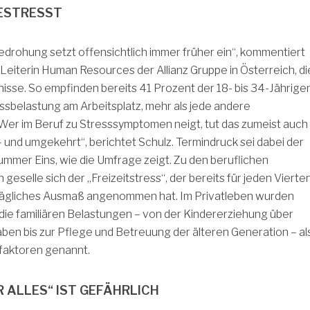
ESTRESST
drohung setzt offensichtlich immer früher ein“, kommentiert
, Leiterin Human Resources der Allianz Gruppe in Österreich, di
sse. So empfinden bereits 41 Prozent der 18- bis 34-Jährige
ssbelastung am Arbeitsplatz, mehr als jede andere
Wer im Beruf zu Stresssymptomen neigt, tut das zumeist auch
– und umgekehrt“, berichtet Schulz. Termindruck sei dabei der
mmer Eins, wie die Umfrage zeigt. Zu den beruflichen
geselle sich der „Freizeitstress“, der bereits für jeden Vierte
rägliches Ausmaß angenommen hat. Im Privatleben wurden
die familiären Belastungen – von der Kindererziehung über
en bis zur Pflege und Betreuung der älteren Generation – al
faktoren genannt.
R ALLES“ IST GEFÄHRLICH