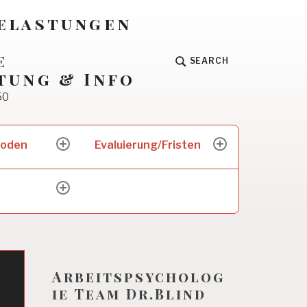
Belastungen
e
SEARCH
tung & Info
50
hoden
Evaluierung/Fristen
expand
expand
child
child
menu
menu
expand
child
menu
Arbeitspsycholog
ie Team Dr.Blind