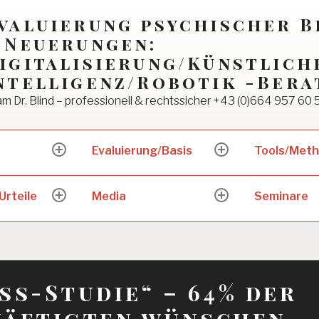
valuierung psychischer 
 Neuerungen:
igitalisierung/Künstlich
ntelligenz/Robotik -Bera
m Dr. Blind – professionell & rechtssicher +43 (0)664 957 60 
Evaluierung/Basis
Tools/Met
expand
expand
child
child
menu
menu
Urteile
Media
Seminare
expand
expand
child
child
menu
menu
ss-Studie“ – 64% der
häftigten wünschen