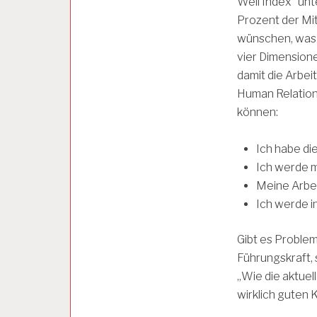
Well Index“ unt
E
Prozent der Mit
wünschen, was 
A
vier Dimensione
R
B
damit die Arbei
E
Human Relations
I
können:
T
S
P
Ich habe die
S
Ich werde m
Y
C
Meine Arbe
H
Ich werde i
O
L
O
Gibt es Probleme
G
Führungskraft,
I
E
„Wie die aktuel
wirklich guten K
A