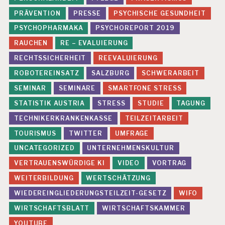
PRÄVENTION
PRESSE
PSYCHISCHE GESUNDHEIT
PSYCHOPHARMAKA
PSYCHOREPORT 2019
RAUCHEN
RE – EVALUIERUNG
RECHTSSICHERHEIT
REEVALUIERUNG
ROBOTEREINSATZ
SALZBURG
SCHWERARBEIT
SEMINAR
SEMINARE
SMARTFONE STRESS
STATISTIK AUSTRIA
STRESS
STUDIE
TAGUNG
TECHNIKERKRANKENKASSE
TEILZEITARBEIT
TOURISMUS
TWITTER
UMFRAGE
UNCATEGORIZED
UNTERNEHMENSKULTUR
VERTRAUENSWÜRDIGE KI
VIDEO
VORTRAG
WEITERBILDUNG
WERTSCHÄTZUNG
WIEDEREINGLIEDERUNGSTEILZEIT-GESETZ
WIFO
WIRTSCHAFTSBLATT
WIRTSCHAFTSKAMMER
YOUTUBE