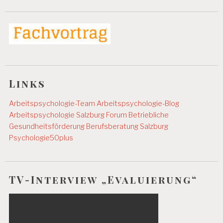
C
H
O
L
O
G
IE
A
Links
R
B
Arbeitspsychologie-Team
Arbeitspsychologie-Blog
EI
T
Arbeitspsychologie Salzburg
Forum Betriebliche
S
Gesundheitsförderung
Berufsberatung Salzburg
P
Psychologie50plus
S
Y
C
H
TV-Interview „Evaluierung“
O
L
O
G
IE