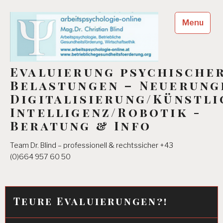
Skip
to
Menu
content
Evaluierung psychische
Belastungen – Neuerung
Digitalisierung/Künstli
Intelligenz/Robotik -
Beratung & Info
Team Dr. Blind – professionell & rechtssicher +43
(0)664 957 60 50
Teure Evaluierungen?!