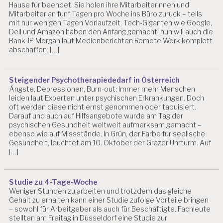
Hause für beendet. Sie holen ihre Mitarbeiterinnen und
A
Mitarbeiter an fünf Tagen pro Woche ins Büro zurück – teils
S
mit nur wenigen Tagen Vorlaufzeit. Tech-Giganten wie Google,
T
Dell und Amazon haben den Anfang gemacht, nun will auch die
U
Bank JP Morgan laut Medienberichten Remote Work komplett
N
abschaffen. […]
G
E
N
Steigender Psychotherapiededarf in Österreich
Ängste, Depressionen, Burn-out: Immer mehr Menschen
B
leiden laut Experten unter psychischen Erkrankungen. Doch
E
oft werden diese nicht ernst genommen oder tabuisiert.
R
Darauf und auch auf Hilfsangebote wurde am Tag der
A
psychischen Gesundheit weltweit aufmerksam gemacht –
T
ebenso wie auf Missstände. In Grün, der Farbe für seelische
U
Gesundheit, leuchtet am 10. Oktober der Grazer Uhrturm. Auf
N
[…]
G
D
R.
Studie zu 4-Tage-Woche
Weniger Stunden zu arbeiten und trotzdem das gleiche
C
Gehalt zu erhalten kann einer Studie zufolge Vorteile bringen
H
– sowohl für Arbeitgeber als auch für Beschäftigte. Fachleute
R
stellten am Freitag in Düsseldorf eine Studie zur
IS