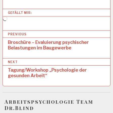
T
S
GEFÄLLT MIR:
A
N
Wird
A
geladen …
L
B
Y
PREVIOUS
S
e
Broschüre – Evaluierung psychischer
E
Belastungen im Baugewerbe
i
A
R
t
B
NEXT
r
EI
Tagung/Workshop „Psychologie der
T
a
S
gesunden Arbeit“
B
g
E
D
s
I
n
N
Arbeitspsychologie Team
G
Dr.Blind
a
U