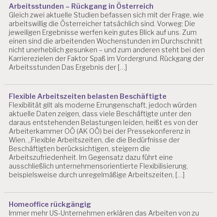
A
Arbeitsstunden – Rückgang in Österreich
S
Gleich zwei aktuelle Studien befassen sich mit der Frage, wie
C
arbeitswillig die Österreicher tatsächlich sind. Vorweg: Die
H
jeweiligen Ergebnisse werfen kein gutes Blick auf uns. Zum
einen sind die arbeitenden Wochenstunden im Durchschnitt
G
nicht unerheblich gesunken – und zum anderen steht bei den
N
Karrierezielen der Faktor Spaß im Vordergrund. Rückgang der
O
Arbeitsstunden Das Ergebnis der […]
V
E
L
L
Flexible Arbeitszeiten belasten Beschäftigte
Flexibilität gilt als moderne Errungenschaft, jedoch würden
E
aktuelle Daten zeigen, dass viele Beschäftigte unter den
2
daraus entstehenden Belastungen leiden, heißt es von der
0
Arbeiterkammer OÖ (AK OÖ) bei der Pressekonferenz in
1
Wien. „Flexible Arbeitszeiten, die die Bedürfnisse der
2
Beschäftigten berücksichtigen, steigern die
2
Arbeitszufriedenheit. Im Gegensatz dazu führt eine
0
ausschließlich unternehmensorientierte Flexibilisierung,
1
beispielsweise durch unregelmäßige Arbeitszeiten, […]
3
B
Homeoffice rückgängig
E
Immer mehr US-Unternehmen erklären das Arbeiten von zu
L