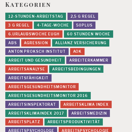
Kategorien
N
S
12-STUNDEN-ARBEITSTAG
2,5 G REGEL
P
R
3 G REGEL
4-TAGE-WOCHE
50PLUS
U
C
6.URLAUBSWOCHE EUGH
60 STUNDEN WOCHE
H
ABS
AGRESSION
ALLIANZ VERSICHERUNG
U
N
ANTON PROKSCH INSTITUT
AOK
G
ARBEIT UND GESUNDHEIT
ARBEITERKAMMER
E
N
ARBEITSANALYSE
ARBEITSBEDINGUNGEN
J
ARBEITSFÄHIGKEIT
U
ARBEITSGESUNDHEITSMONITOR
D
I
ARBEITSGESUNDHEITSMONITOR 2016
K
ARBEITSINSPEKTORAT
ARBEITSKLIMA INDEX
A
T
ARBEITSKLIMAINDEX 2017
ARBEITSMEDIZIN
U
R
ARBEITSPLATZ
ARBEITSPRODUKTIVITÄT
Z
ARBEITSPSYCHOLOGE
ARBEITSPSYCHOLOGIE