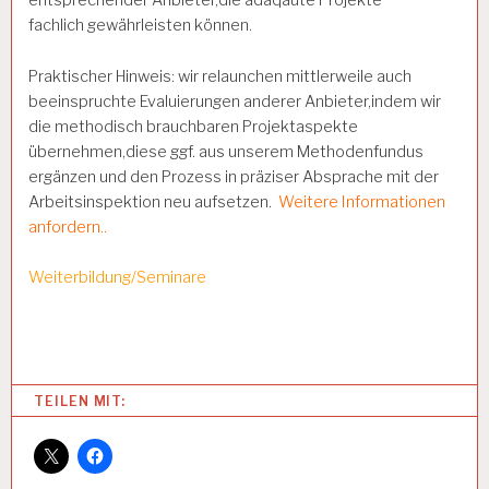
fachlich gewährleisten können.
Praktischer Hinweis: wir relaunchen mittlerweile auch
beeinspruchte Evaluierungen anderer Anbieter,indem wir
die methodisch brauchbaren Projektaspekte
übernehmen,diese ggf. aus unserem Methodenfundus
ergänzen und den Prozess in präziser Absprache mit der
Arbeitsinspektion neu aufsetzen.
Weitere Informationen
anfordern..
Weiterbildung/Seminare
Categories:
TEILEN MIT:
A
R
B
EI