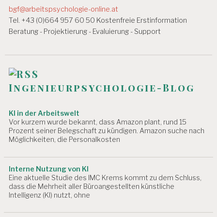
N
v
bgf@arbeitspsychologie-online.at
G
E
i
Tel. +43 (0)664 957 60 50 Kostenfreie Erstinformation
N
Beratung - Projektierung - Evaluierung - Support
g
A
a
R
B
t
EI
T
i
Ingenieurpsychologie-Blog
SI
N
o
S
KI in der Arbeitswelt
n
P
Vor kurzem wurde bekannt, dass Amazon plant, rund 15
E
Prozent seiner Belegschaft zu kündigen. Amazon suche nach
K
Möglichkeiten, die Personalkosten
T
O
R
Interne Nutzung von KI
A
Eine aktuelle Studie des IMC Krems kommt zu dem Schluss,
T
dass die Mehrheit aller Büroangestellten künstliche
Intelligenz (KI) nutzt, ohne
A
R