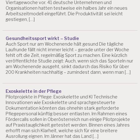
Viertagewoche vor. 41 deutsche Unternehmen und
T
Organisationen hatten testweise ein halbes Jahr ein neues
I
Arbeitszeitmodell eingeführt. Die Produktivität sei leicht
A
gestiegen, […]
N
B
LI
Gesundheitssport wirkt – Studie
N
Auch Sport nur am Wochenende hält gesund Die tägliche
D
Laufrunde fällt nicht immer leicht – gerade unter der Woche
fehlt oft die Zeit, regelmäßig Sport zu machen. Eine kürzlich
E
veröffentlichte Studie zeigt: Auch, wenn sich das Sporteln nur
V
am Wochenende ausgeht, sinkt dadurch das Risiko für über
A
200 Krankheiten nachhaltig – zumindest dann, wenn man […]
L
U
IE
Exoskelette in der Pflege
R
Pilotprojekte in Pflege: Exoskelette und KI Technische
U
Innovationen wie Exoskelette und sprachgesteuerte
N
Dokumentation könnten das ohnehin stark geforderte
G
Pflegepersonal künftig besser entlasten. Im Rahmen eines
P
Fördercalls sollen in Oberösterreich nun einige Pilotprojekte
S
auf Praxistauglichkeit getestet werden. Binnen eines Jahres
Y
erhofft man sich Klarheit, welche sich für eine breitere
C
Ausrollung eignen. Im Jänner hat das Land […]
H