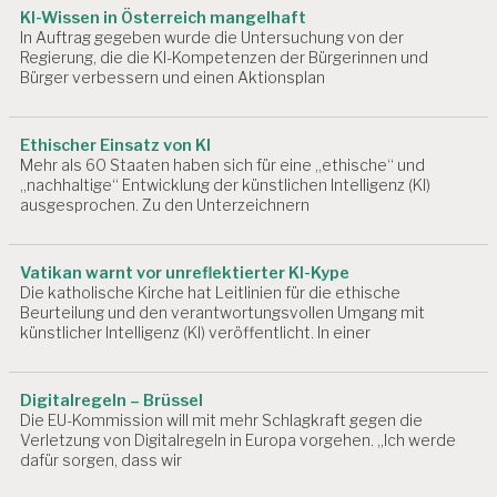
B
KI-Wissen in Österreich mangelhaft
EI
In Auftrag gegeben wurde die Untersuchung von der
T
Regierung, die die KI-Kompetenzen der Bürgerinnen und
S
Bürger verbessern und einen Aktionsplan
P
S
Y
Ethischer Einsatz von KI
C
Mehr als 60 Staaten haben sich für eine „ethische“ und
H
„nachhaltige“ Entwicklung der künstlichen Intelligenz (KI)
O
ausgesprochen. Zu den Unterzeichnern
L
O
G
Vatikan warnt vor unreflektierter KI-Kype
E
Die katholische Kirche hat Leitlinien für die ethische
Beurteilung und den verantwortungsvollen Umgang mit
A
künstlicher Intelligenz (KI) veröffentlicht. In einer
R
B
EI
T
Digitalregeln – Brüssel
S
Die EU-Kommission will mit mehr Schlagkraft gegen die
P
Verletzung von Digitalregeln in Europa vorgehen. „Ich werde
dafür sorgen, dass wir
S
Y