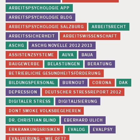
U
R
ARBEITSPSYCHOLOGIE APP
E
ARBEITSPSYCHOLOGIE BLOG
V
A
ARBEITSPSYCHOLOGIE SALZBURG
ARBEITSRECHT
L
ARBEITSSICHERHEIT
ARBEITSWISSENSCHAFT
U
IE
ASCHG
ASCHG NOVELLE 2012 2013
R
U
ASSISTENZSYSTEME
AUVA
BAUA
N
BAUGEWERBE
BELASTUNGEN
BERATUNG
G
BETRIEBLICHE GESUNDHEITSFÖRDERUNG
P
BILDUNGSPERSONAL
BURNOUT
CORONA
DAK
E
R
DEPRESSION
DEUTSCHER STRESSREPORT 2012
S
O
DIGITALER STRESS
DIGITALISIERUNG
N
DONT SMOKE VOLKSBEGEHEREN
A
L
DR. CHRISTIAN BLIND
EBERHARD ULICH
A
ERKRANKUNGSRISIKEN
EVALOG
EVALPSY
R
B
EVALUIERUNG – WIE OFT?