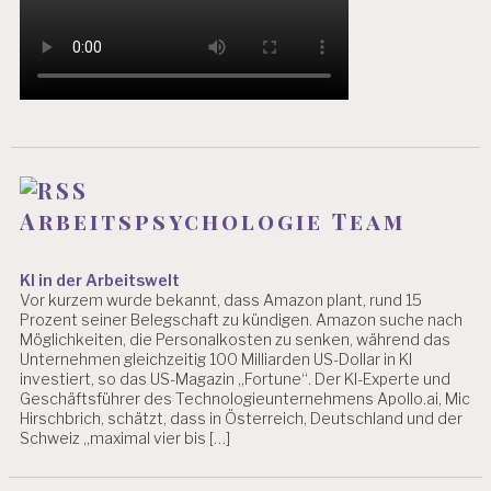
S
A
L
Z
B
U
R
G
A
R
Arbeitspsychologie Team
B
EI
T
KI in der Arbeitswelt
S
Vor kurzem wurde bekannt, dass Amazon plant, rund 15
SI
Prozent seiner Belegschaft zu kündigen. Amazon suche nach
C
Möglichkeiten, die Personalkosten zu senken, während das
Unternehmen gleichzeitig 100 Milliarden US-Dollar in KI
H
investiert, so das US-Magazin „Fortune“. Der KI-Experte und
E
Geschäftsführer des Technologieunternehmens Apollo.ai, Mic
R
Hirschbrich, schätzt, dass in Österreich, Deutschland und der
H
Schweiz „maximal vier bis […]
EI
T