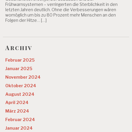
S
Frühwarnsystemen – verringerten die Sterblichkeit in den
Y
letzten Jahren deutlich. Ohne die Verbesserungen wären
C
womöglich um bis zu 80 Prozent mehr Menschen an den
H
Folgen der Hitze… […]
IS
C
H
E
Archiv
G
E
S
Februar 2025
U
Januar 2025
N
D
November 2024
H
Oktober 2024
EI
T
August 2024
R
April 2024
E
März 2024
C
H
Februar 2024
T
Januar 2024
S