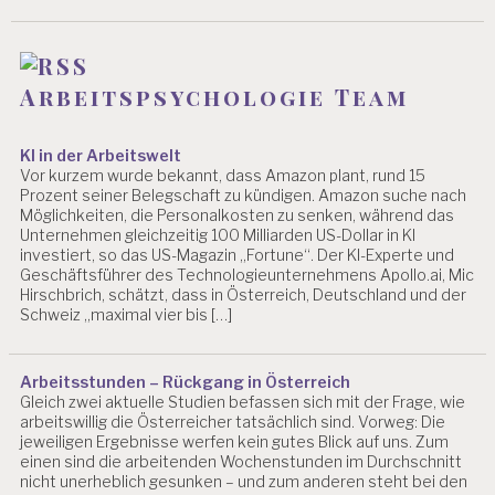
T
S
M
E
Arbeitspsychologie Team
D
IZ
I
KI in der Arbeitswelt
N
Vor kurzem wurde bekannt, dass Amazon plant, rund 15
A
Prozent seiner Belegschaft zu kündigen. Amazon suche nach
R
Möglichkeiten, die Personalkosten zu senken, während das
Unternehmen gleichzeitig 100 Milliarden US-Dollar in KI
B
investiert, so das US-Magazin „Fortune“. Der KI-Experte und
EI
Geschäftsführer des Technologieunternehmens Apollo.ai, Mic
T
Hirschbrich, schätzt, dass in Österreich, Deutschland und der
S
Schweiz „maximal vier bis […]
P
L
A
Arbeitsstunden – Rückgang in Österreich
T
Gleich zwei aktuelle Studien befassen sich mit der Frage, wie
Z
arbeitswillig die Österreicher tatsächlich sind. Vorweg: Die
A
jeweiligen Ergebnisse werfen kein gutes Blick auf uns. Zum
einen sind die arbeitenden Wochenstunden im Durchschnitt
R
nicht unerheblich gesunken – und zum anderen steht bei den
B