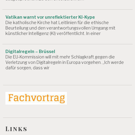
B
E
D
Vatikan warnt vor unreflektierter KI-Kype
I
Die katholische Kirche hat Leitlinien für die ethische
N
Beurteilung und den verantwortungsvollen Umgang mit
G
künstlicher Intelligenz (KI) veröffentlicht. In einer
U
N
G
Digitalregeln – Brüssel
E
Die EU-Kommission will mit mehr Schlagkraft gegen die
N
Verletzung von Digitalregeln in Europa vorgehen. „Ich werde
dafür sorgen, dass wir
A
R
B
EI
T
S
F
Ä
H
I
G
Links
K