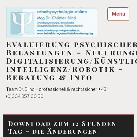
Skip
to
Menu
content
Evaluierung psychische
Belastungen – Neuerung
Digitalisierung/Künstli
Intelligenz/Robotik -
Beratung & Info
Team Dr. Blind – professionell & rechtssicher +43
(0)664 957 60 50
Download zum 12 Stunden
Tag – die Änderungen