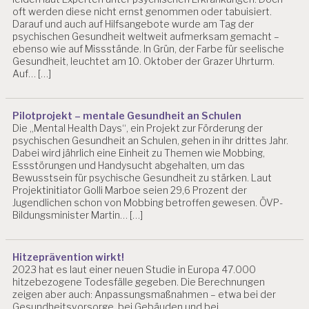
R
oft werden diese nicht ernst genommen oder tabuisiert.
B
Darauf und auch auf Hilfsangebote wurde am Tag der
EI
psychischen Gesundheit weltweit aufmerksam gemacht –
T
ebenso wie auf Missstände. In Grün, der Farbe für seelische
Gesundheit, leuchtet am 10. Oktober der Grazer Uhrturm.
P
Auf… […]
R
Ä
V
Pilotprojekt – mentale Gesundheit an Schulen
E
Die „Mental Health Days“, ein Projekt zur Förderung der
N
psychischen Gesundheit an Schulen, gehen in ihr drittes Jahr.
T
Dabei wird jährlich eine Einheit zu Themen wie Mobbing,
I
Essstörungen und Handysucht abgehalten, um das
O
Bewusstsein für psychische Gesundheit zu stärken. Laut
N
Projektinitiator Golli Marboe seien 29,6 Prozent der
Jugendlichen schon von Mobbing betroffen gewesen. ÖVP-
P
Bildungsminister Martin… […]
R
E
S
Hitzeprävention wirkt!
S
2023 hat es laut einer neuen Studie in Europa 47.000
E
hitzebezogene Todesfälle gegeben. Die Berechnungen
zeigen aber auch: Anpassungsmaßnahmen – etwa bei der
P
Gesundheitsvorsorge, bei Gebäuden und bei