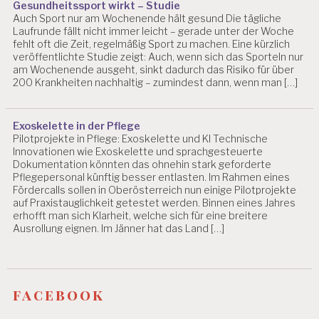
Gesundheitssport wirkt – Studie
G
Auch Sport nur am Wochenende hält gesund Die tägliche
IE
Laufrunde fällt nicht immer leicht – gerade unter der Woche
S
fehlt oft die Zeit, regelmäßig Sport zu machen. Eine kürzlich
A
veröffentlichte Studie zeigt: Auch, wenn sich das Sporteln nur
L
am Wochenende ausgeht, sinkt dadurch das Risiko für über
Z
200 Krankheiten nachhaltig – zumindest dann, wenn man […]
B
U
R
Exoskelette in der Pflege
G
Pilotprojekte in Pflege: Exoskelette und KI Technische
Innovationen wie Exoskelette und sprachgesteuerte
A
Dokumentation könnten das ohnehin stark geforderte
R
Pflegepersonal künftig besser entlasten. Im Rahmen eines
B
Fördercalls sollen in Oberösterreich nun einige Pilotprojekte
EI
auf Praxistauglichkeit getestet werden. Binnen eines Jahres
T
erhofft man sich Klarheit, welche sich für eine breitere
S
Ausrollung eignen. Im Jänner hat das Land […]
R
E
C
H
facebook
T
A