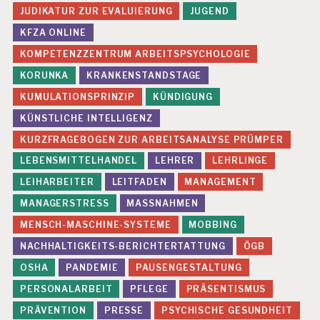
G
JUDIKATUR ZUR EVALUIERUNG
JUGEND
E
N
KFZA ONLINE
KOMPETENZZENTRUM ARBEITSPSYCHOLOGIE
F
E
KORUNKA
KRANKENSTANDSTAGE
H
KUMULATIONSPRINZIP
KÜNDIGUNG
L
B
KÜNSTLICHE INTELLIGENZ
E
A
KURZFRAGEBOGEN ZUR ARBEITSANALYSE PRÜMPER
N
LEBENSMITTELHANDEL
LEHRER
LEHRLINGE
S
P
LEIHARBEITER
LEITFADEN
MANAGEMENT
R
MANAGERSTRESS
MASSNAHMEN
U
C
MENSCH-MASCHINE-SYSTEME
MOBBING
H
NACHHALTIGKEITS-BERICHTERTATTUNG
ÖGB
U
N
OSHA
PANDEMIE
PAUSENGESTALTUNG
G
E
PERSONALARBEIT
PFLEGE
PRÄSENTISMUS
N
PRÄVENTION
PRESSE
PSYCHISCHE GESUNDHEIT