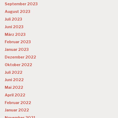
SI
September 2023
C
August 2023
H
E
Juli 2023
R
Juni 2023
H
EI
März 2023
T
Februar 2023
U
Januar 2023
N
T
Dezember 2022
E
Oktober 2022
R
N
Juli 2022
E
Juni 2022
H
M
Mai 2022
E
April 2022
N
S
Februar 2022
K
Januar 2022
U
L
November 2021