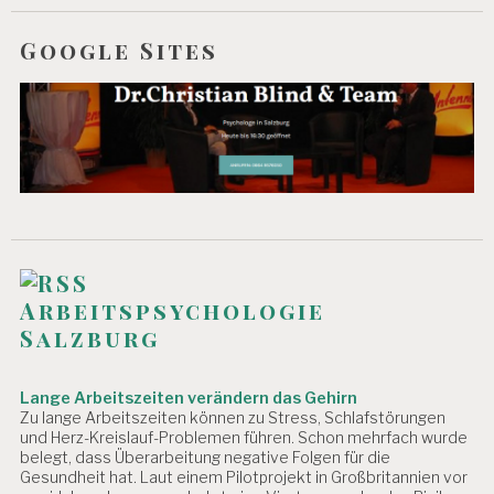
EI
T
Google Sites
M
A
N
A
G
E
M
E
N
T
M
Arbeitspsychologie
A
Salzburg
N
A
G
Lange Arbeitszeiten verändern das Gehirn
E
Zu lange Arbeitszeiten können zu Stress, Schlafstörungen
R
und Herz-Kreislauf-Problemen führen. Schon mehrfach wurde
S
belegt, dass Überarbeitung negative Folgen für die
T
Gesundheit hat. Laut einem Pilotprojekt in Großbritannien vor
R