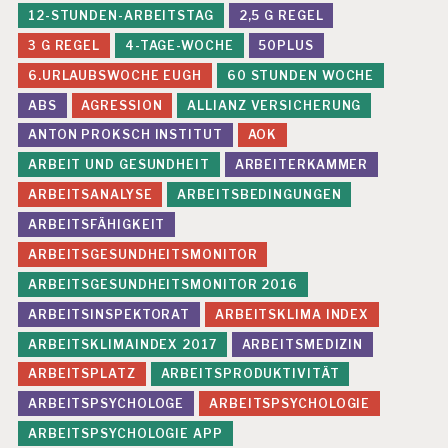
12-STUNDEN-ARBEITSTAG
2,5 G REGEL
N
S
3 G REGEL
4-TAGE-WOCHE
50PLUS
C
6.URLAUBSWOCHE EUGH
60 STUNDEN WOCHE
H
A
ABS
AGRESSION
ALLIANZ VERSICHERUNG
F
T
ANTON PROKSCH INSTITUT
AOK
ARBEIT UND GESUNDHEIT
ARBEITERKAMMER
A
S
ARBEITSANALYSE
ARBEITSBEDINGUNGEN
C
H
ARBEITSFÄHIGKEIT
G
ARBEITSGESUNDHEITSMONITOR
D
ARBEITSGESUNDHEITSMONITOR 2016
I
ARBEITSINSPEKTORAT
ARBEITSKLIMA INDEX
G
I
ARBEITSKLIMAINDEX 2017
ARBEITSMEDIZIN
T
A
ARBEITSPLATZ
ARBEITSPRODUKTIVITÄT
LI
ARBEITSPSYCHOLOGE
ARBEITSPSYCHOLOGIE
SI
E
ARBEITSPSYCHOLOGIE APP
R