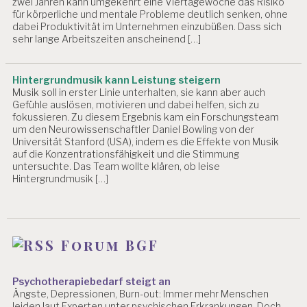
zwei Jahren kann umgekehrt eine Viertagewoche das Risiko
E
für körperliche und mentale Probleme deutlich senken, ohne
S
dabei Produktivität im Unternehmen einzubüßen. Dass sich
S
sehr lange Arbeitszeiten anscheinend […]
M
A
Hintergrundmusik kann Leistung steigern
SS
Musik soll in erster Linie unterhalten, sie kann aber auch
N
Gefühle auslösen, motivieren und dabei helfen, sich zu
A
fokussieren. Zu diesem Ergebnis kam ein Forschungsteam
H
um den Neurowissenschaftler Daniel Bowling von der
M
Universität Stanford (USA), indem es die Effekte von Musik
E
auf die Konzentrationsfähigkeit und die Stimmung
N
untersuchte. Das Team wollte klären, ob leise
Hintergrundmusik […]
P
E
R
S
Forum BGF
O
N
A
Psychotherapiebedarf steigt an
L
Ängste, Depressionen, Burn-out: Immer mehr Menschen
A
leiden laut Experten unter psychischen Erkrankungen. Doch