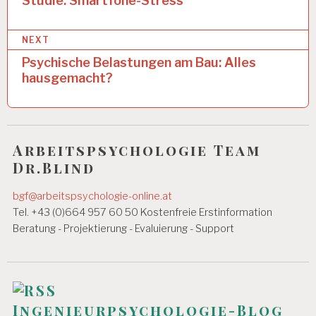
e
Studie: Smartfone-Stress
R
B
i
EI
NEXT
t
T
S
Psychische Belastungen am Bau: Alles
r
T
hausgemacht?
A
a
G
g
6
0
s
S
Arbeitspsychologie Team
n
T
Dr.Blind
U
a
N
bgf@arbeitspsychologie-online.at
D
v
Tel. +43 (0)664 957 60 50 Kostenfreie Erstinformation
E
N
i
Beratung - Projektierung - Evaluierung - Support
W
g
O
C
a
H
E
t
Ingenieurpsychologie-Blog
A