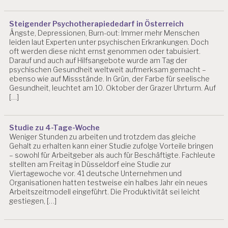
S
Y
Steigender Psychotherapiededarf in Österreich
C
Ängste, Depressionen, Burn-out: Immer mehr Menschen
H
leiden laut Experten unter psychischen Erkrankungen. Doch
O
oft werden diese nicht ernst genommen oder tabuisiert.
L
Darauf und auch auf Hilfsangebote wurde am Tag der
O
psychischen Gesundheit weltweit aufmerksam gemacht –
G
ebenso wie auf Missstände. In Grün, der Farbe für seelische
IE
Gesundheit, leuchtet am 10. Oktober der Grazer Uhrturm. Auf
[…]
A
R
B
Studie zu 4-Tage-Woche
EI
Weniger Stunden zu arbeiten und trotzdem das gleiche
T
Gehalt zu erhalten kann einer Studie zufolge Vorteile bringen
S
– sowohl für Arbeitgeber als auch für Beschäftigte. Fachleute
P
stellten am Freitag in Düsseldorf eine Studie zur
S
Viertagewoche vor. 41 deutsche Unternehmen und
Y
Organisationen hatten testweise ein halbes Jahr ein neues
C
Arbeitszeitmodell eingeführt. Die Produktivität sei leicht
H
gestiegen, […]
O
L
O