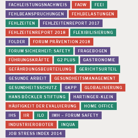
FACHLEISTUNGSNACHWEIS
FAOW
FEEI
IE
R
FEHLBEANSPRUCHUNGEN
FEHLBELASTUNGEN
U
N
FEHLZEITEN
FEHLZEITENREPORT 2017
G
FEHLZEITENREPORT 2018
FLEXIBILISIERUNG
P
S
FOLDER
FORUM PRÄVENTION 2018
Y
FORUM SICHERHEIT: SAFETY
FRAGEBOGEN
C
H
FÜHRUNGSKRÄFTE
G2 PLUS
GASTRONOMIE
IS
GEFÄHRDUNGSBEURTEILUNG
GERICHTSURTEIL
C
H
GESUNDE ARBEIT
GESUNDHEITSMANAGEMENT
E
R
GESUNDHEITSSCHUTZ
GKPP
GLOBALISIERUNG
B
HANS BÖCKLER STIFTUNG
HARTINGER-KLEIN
E
L
HÄUFIGKEIT DER EVALUIERUNG
HOME OFFICE
A
IHS
IIR
ILO
IMH – FORUM SAFETY
S
T
INDUSTRIEROBOTER
INQUA
U
JOB STRESS INDEX 2014
N