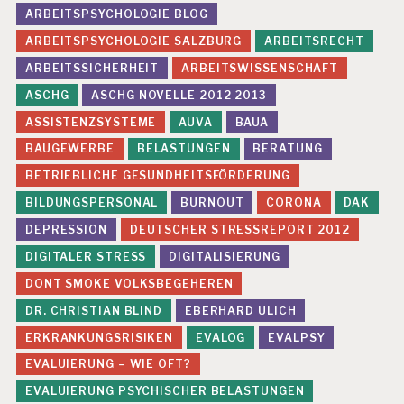
ARBEITSPSYCHOLOGIE BLOG
U
N
ARBEITSPSYCHOLOGIE SALZBURG
ARBEITSRECHT
G
ARBEITSSICHERHEIT
ARBEITSWISSENSCHAFT
D
ASCHG
ASCHG NOVELLE 2012 2013
R.
C
ASSISTENZSYSTEME
AUVA
BAUA
H
BAUGEWERBE
BELASTUNGEN
BERATUNG
R
IS
BETRIEBLICHE GESUNDHEITSFÖRDERUNG
T
I
BILDUNGSPERSONAL
BURNOUT
CORONA
DAK
A
DEPRESSION
DEUTSCHER STRESSREPORT 2012
N
B
DIGITALER STRESS
DIGITALISIERUNG
LI
DONT SMOKE VOLKSBEGEHEREN
N
D
DR. CHRISTIAN BLIND
EBERHARD ULICH
E
ERKRANKUNGSRISIKEN
EVALOG
EVALPSY
V
EVALUIERUNG – WIE OFT?
A
L
EVALUIERUNG PSYCHISCHER BELASTUNGEN
U