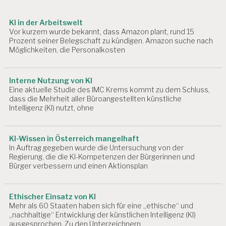
i
R
B
o
KI in der Arbeitswelt
EI
Vor kurzem wurde bekannt, dass Amazon plant, rund 15
n
T
Prozent seiner Belegschaft zu kündigen. Amazon suche nach
U
Möglichkeiten, die Personalkosten
N
D
G
Interne Nutzung von KI
E
Eine aktuelle Studie des IMC Krems kommt zu dem Schluss,
S
dass die Mehrheit aller Büroangestellten künstliche
U
Intelligenz (KI) nutzt, ohne
N
D
H
KI-Wissen in Österreich mangelhaft
EI
In Auftrag gegeben wurde die Untersuchung von der
T
Regierung, die die KI-Kompetenzen der Bürgerinnen und
Bürger verbessern und einen Aktionsplan
A
R
B
Ethischer Einsatz von KI
EI
Mehr als 60 Staaten haben sich für eine „ethische“ und
T
„nachhaltige“ Entwicklung der künstlichen Intelligenz (KI)
S
ausgesprochen. Zu den Unterzeichnern