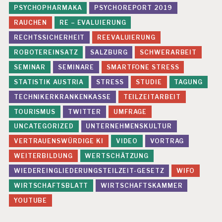
F
PSYCHOPHARMAKA
PSYCHOREPORT 2019
L
E
RAUCHEN
RE – EVALUIERUNG
X
RECHTSSICHERHEIT
REEVALUIERUNG
I
B
ROBOTEREINSATZ
SALZBURG
SCHWERARBEIT
IL
SEMINAR
SEMINARE
SMARTFONE STRESS
IS
IE
STATISTIK AUSTRIA
STRESS
STUDIE
TAGUNG
R
TECHNIKERKRANKENKASSE
TEILZEITARBEIT
U
N
TOURISMUS
TWITTER
UMFRAGE
G
UNCATEGORIZED
UNTERNEHMENSKULTUR
G
VERTRAUENSWÜRDIGE KI
VIDEO
VORTRAG
E
S
WEITERBILDUNG
WERTSCHÄTZUNG
U
WIEDEREINGLIEDERUNGSTEILZEIT-GESETZ
WIFO
N
D
WIRTSCHAFTSBLATT
WIRTSCHAFTSKAMMER
E
A
YOUTUBE
R
B