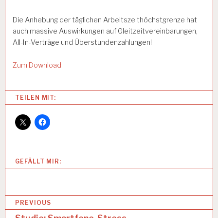
Die Anhebung der täglichen Arbeitszeithöchstgrenze hat
auch massive Auswirkungen auf Gleitzeitvereinbarungen,
All-In-Verträge und Überstundenzahlungen!
Zum Download
Categories:
TEILEN MIT:
1
2
-
S
T
U
GEFÄLLT MIR:
N
D
E
N
B
-
PREVIOUS
A