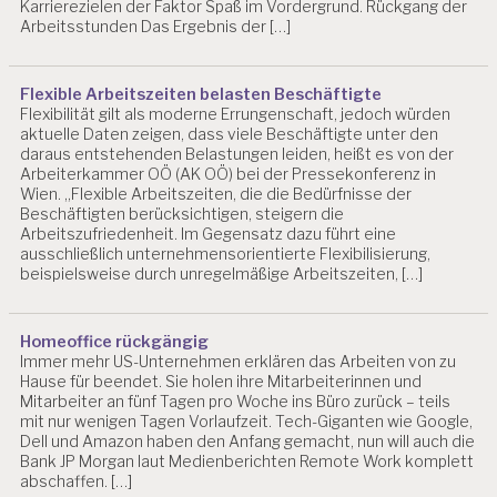
Karrierezielen der Faktor Spaß im Vordergrund. Rückgang der
EI
Arbeitsstunden Das Ergebnis der […]
T
S
P
R
Flexible Arbeitszeiten belasten Beschäftigte
Flexibilität gilt als moderne Errungenschaft, jedoch würden
O
aktuelle Daten zeigen, dass viele Beschäftigte unter den
D
daraus entstehenden Belastungen leiden, heißt es von der
U
Arbeiterkammer OÖ (AK OÖ) bei der Pressekonferenz in
K
Wien. „Flexible Arbeitszeiten, die die Bedürfnisse der
T
Beschäftigten berücksichtigen, steigern die
I
Arbeitszufriedenheit. Im Gegensatz dazu führt eine
V
ausschließlich unternehmensorientierte Flexibilisierung,
I
beispielsweise durch unregelmäßige Arbeitszeiten, […]
T
Ä
T
Homeoffice rückgängig
Immer mehr US-Unternehmen erklären das Arbeiten von zu
A
Hause für beendet. Sie holen ihre Mitarbeiterinnen und
R
Mitarbeiter an fünf Tagen pro Woche ins Büro zurück – teils
B
mit nur wenigen Tagen Vorlaufzeit. Tech-Giganten wie Google,
EI
Dell und Amazon haben den Anfang gemacht, nun will auch die
T
Bank JP Morgan laut Medienberichten Remote Work komplett
S
abschaffen. […]
P