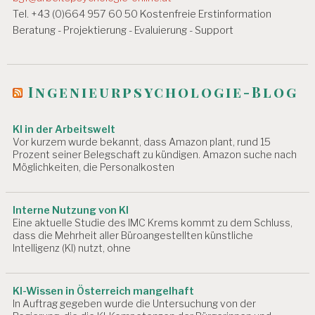
Ä
i
Tel. +43 (0)664 957 60 50 Kostenfreie Erstinformation
H
Beratung - Projektierung - Evaluierung - Support
I
g
G
a
K
EI
t
Ingenieurpsychologie-Blog
T
i
A
R
KI in der Arbeitswelt
o
B
Vor kurzem wurde bekannt, dass Amazon plant, rund 15
n
EI
Prozent seiner Belegschaft zu kündigen. Amazon suche nach
T
Möglichkeiten, die Personalkosten
S
M
E
Interne Nutzung von KI
D
Eine aktuelle Studie des IMC Krems kommt zu dem Schluss,
IZ
dass die Mehrheit aller Büroangestellten künstliche
I
Intelligenz (KI) nutzt, ohne
N
A
KI-Wissen in Österreich mangelhaft
R
In Auftrag gegeben wurde die Untersuchung von der
B