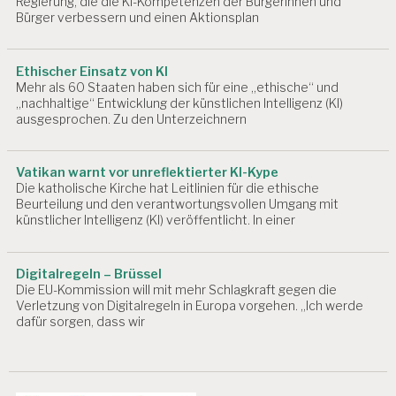
Regierung, die die KI-Kompetenzen der Bürgerinnen und
EI
Bürger verbessern und einen Aktionsplan
T
S
P
Ethischer Einsatz von KI
L
Mehr als 60 Staaten haben sich für eine „ethische“ und
A
„nachhaltige“ Entwicklung der künstlichen Intelligenz (KI)
T
ausgesprochen. Zu den Unterzeichnern
Z
A
Vatikan warnt vor unreflektierter KI-Kype
R
Die katholische Kirche hat Leitlinien für die ethische
B
Beurteilung und den verantwortungsvollen Umgang mit
EI
künstlicher Intelligenz (KI) veröffentlicht. In einer
T
S
P
Digitalregeln – Brüssel
R
Die EU-Kommission will mit mehr Schlagkraft gegen die
O
Verletzung von Digitalregeln in Europa vorgehen. „Ich werde
D
dafür sorgen, dass wir
U
K
T
I
V