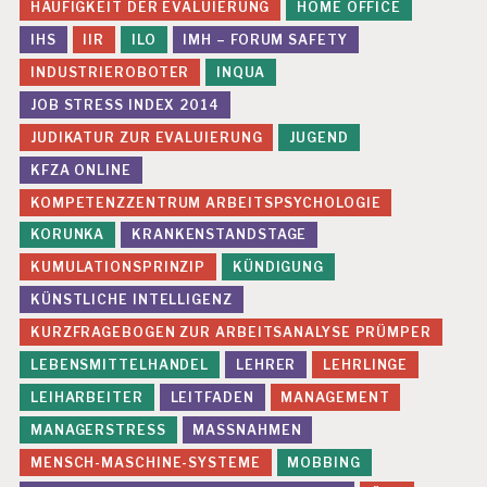
HÄUFIGKEIT DER EVALUIERUNG
HOME OFFICE
O
N
IHS
IIR
ILO
IMH – FORUM SAFETY
P
INDUSTRIEROBOTER
INQUA
R
JOB STRESS INDEX 2014
E
S
JUDIKATUR ZUR EVALUIERUNG
JUGEND
S
KFZA ONLINE
E
KOMPETENZZENTRUM ARBEITSPSYCHOLOGIE
P
S
KORUNKA
KRANKENSTANDSTAGE
Y
KUMULATIONSPRINZIP
KÜNDIGUNG
C
H
KÜNSTLICHE INTELLIGENZ
IS
KURZFRAGEBOGEN ZUR ARBEITSANALYSE PRÜMPER
C
H
LEBENSMITTELHANDEL
LEHRER
LEHRLINGE
E
G
LEIHARBEITER
LEITFADEN
MANAGEMENT
E
MANAGERSTRESS
MASSNAHMEN
S
U
MENSCH-MASCHINE-SYSTEME
MOBBING
N