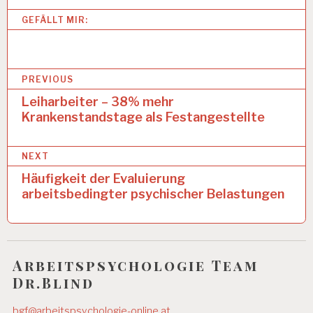
R
B
GEFÄLLT MIR:
EI
T
S
B
B
PREVIOUS
E
e
D
Leiharbeiter – 38% mehr
I
Krankenstandstage als Festangestellte
i
N
G
t
U
NEXT
r
N
Häufigkeit der Evaluierung
G
a
E
arbeitsbedingter psychischer Belastungen
N
g
A
s
R
B
n
Arbeitspsychologie Team
EI
Dr.Blind
a
T
S
v
F
bgf@arbeitspsychologie-online.at