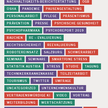
NACHHALTIGKEITS-BERICHTERTATTUNG
ÖGB
D
H
OSHA
PANDEMIE
PAUSENGESTALTUNG
EI
PERSONALARBEIT
PFLEGE
PRÄSENTISMUS
T
PRÄVENTION
PRESSE
PSYCHISCHE GESUNDHEIT
R
E
PSYCHOPHARMAKA
PSYCHOREPORT 2019
-
RAUCHEN
RE – EVALUIERUNG
E
V
RECHTSSICHERHEIT
REEVALUIERUNG
A
L
ROBOTEREINSATZ
SALZBURG
SCHWERARBEIT
U
SEMINAR
SEMINARE
SMARTFONE STRESS
IE
R
STATISTIK AUSTRIA
STRESS
STUDIE
TAGUNG
U
TECHNIKERKRANKENKASSE
TEILZEITARBEIT
N
G
TOURISMUS
TWITTER
UMFRAGE
S
UNCATEGORIZED
UNTERNEHMENSKULTUR
T
VERTRAUENSWÜRDIGE KI
VIDEO
VORTRAG
R
E
WEITERBILDUNG
WERTSCHÄTZUNG
S