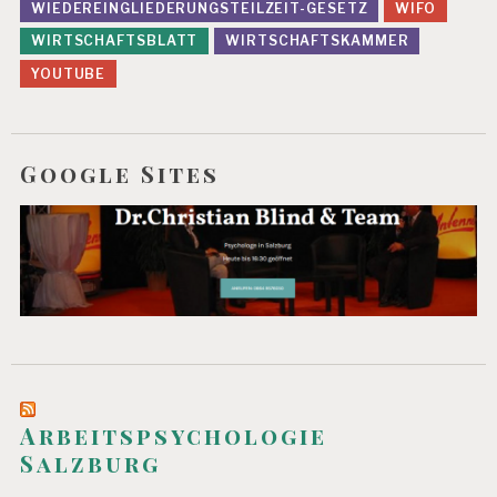
WIEDEREINGLIEDERUNGSTEILZEIT-GESETZ
WIFO
S
WIRTSCHAFTSBLATT
WIRTSCHAFTSKAMMER
S
T
YOUTUBE
U
D
IE
Google Sites
Arbeitspsychologie
Salzburg