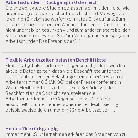
Arbeitsstunden – Rückgang in Österreich
L
Gleich zwei aktuelle Studien befassen sich mit der Frage, wie
A
arbeitswillig die Österreicher tatsächlich sind. Vorweg: Die
S
jeweiligen Ergebnisse werfen kein gutes Blick auf uns. Zum
T
einen sind die arbeitenden Wochenstunden im Durchschnitt
U
nicht unerheblich gesunken – und zum anderen steht bei den
N
Karrierezielen der Faktor Spaß im Vordergrund. Rückgang der
G
Arbeitsstunden Das Ergebnis der […]
E
N
Flexible Arbeitszeiten belasten Beschäftigte
B
Flexibilität gilt als moderne Errungenschaft, jedoch würden
U
aktuelle Daten zeigen, dass viele Beschäftigte unter den
R
daraus entstehenden Belastungen leiden, heißt es von der
N
Arbeiterkammer OÖ (AK OÖ) bei der Pressekonferenz in
O
Wien. „Flexible Arbeitszeiten, die die Bedürfnisse der
U
Beschäftigten berücksichtigen, steigern die
T
Arbeitszufriedenheit. Im Gegensatz dazu führt eine
ausschließlich unternehmensorientierte Flexibilisierung,
D
beispielsweise durch unregelmäßige Arbeitszeiten, […]
R.
C
H
Homeoffice rückgängig
R
Immer mehr US-Unternehmen erklären das Arbeiten von zu
IS