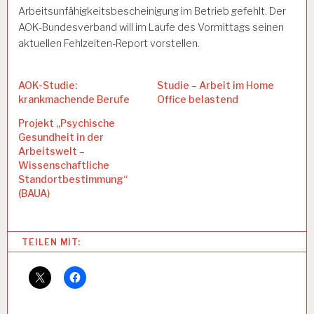
Arbeitsunfähigkeitsbescheinigung im Betrieb gefehlt. Der
AOK-Bundesverband will im Laufe des Vormittags seinen
aktuellen Fehlzeiten-Report vorstellen.
AOK-Studie:
Studie – Arbeit im Home
krankmachende Berufe
Office belastend
Projekt „Psychische
Gesundheit in der
Arbeitswelt –
Wissenschaftliche
Standortbestimmung“
(BAUA)
Categories:
TEILEN MIT:
A
O
K
A