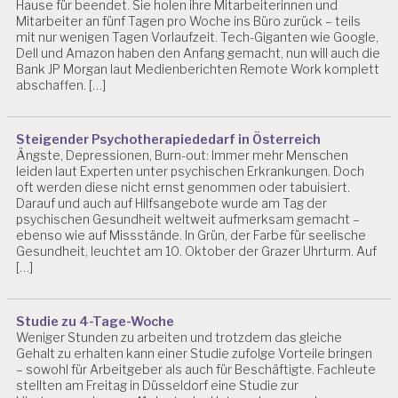
Hause für beendet. Sie holen ihre Mitarbeiterinnen und
T
Mitarbeiter an fünf Tagen pro Woche ins Büro zurück – teils
I
mit nur wenigen Tagen Vorlaufzeit. Tech-Giganten wie Google,
A
Dell und Amazon haben den Anfang gemacht, nun will auch die
N
Bank JP Morgan laut Medienberichten Remote Work komplett
B
abschaffen. […]
LI
N
D
Steigender Psychotherapiededarf in Österreich
Ängste, Depressionen, Burn-out: Immer mehr Menschen
E
leiden laut Experten unter psychischen Erkrankungen. Doch
V
oft werden diese nicht ernst genommen oder tabuisiert.
A
Darauf und auch auf Hilfsangebote wurde am Tag der
L
psychischen Gesundheit weltweit aufmerksam gemacht –
U
ebenso wie auf Missstände. In Grün, der Farbe für seelische
IE
Gesundheit, leuchtet am 10. Oktober der Grazer Uhrturm. Auf
R
[…]
U
N
G
Studie zu 4-Tage-Woche
P
Weniger Stunden zu arbeiten und trotzdem das gleiche
S
Gehalt zu erhalten kann einer Studie zufolge Vorteile bringen
Y
– sowohl für Arbeitgeber als auch für Beschäftigte. Fachleute
C
stellten am Freitag in Düsseldorf eine Studie zur
H