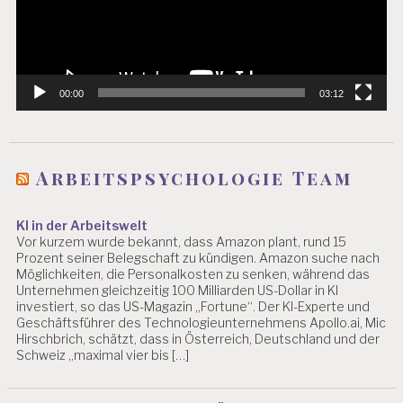
B
EI
T
S
W
00:00
03:12
IS
S
E
N
S
Arbeitspsychologie Team
C
H
A
KI in der Arbeitswelt
F
Vor kurzem wurde bekannt, dass Amazon plant, rund 15
T
Prozent seiner Belegschaft zu kündigen. Amazon suche nach
Möglichkeiten, die Personalkosten zu senken, während das
A
Unternehmen gleichzeitig 100 Milliarden US-Dollar in KI
S
investiert, so das US-Magazin „Fortune“. Der KI-Experte und
C
Geschäftsführer des Technologieunternehmens Apollo.ai, Mic
H
Hirschbrich, schätzt, dass in Österreich, Deutschland und der
G
Schweiz „maximal vier bis […]
B
E