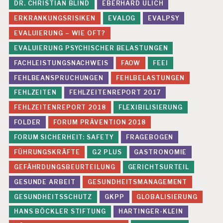
DR. CHRISTIAN BLIND
EBERHARD ULICH
E
ERKRANKUNGSRISIKEN
EVALOG
EVALPSY
P
E
EVALUIERUNG – WIE OFT?
R
EVALUIERUNG PSYCHISCHER BELASTUNGEN
S
O
FACHLEISTUNGSNACHWEIS
FAOW
FEEI
N
FEHLBEANSPRUCHUNGEN
FEHLBELASTUNGEN
A
L
FEHLZEITEN
FEHLZEITENREPORT 2017
A
FEHLZEITENREPORT 2018
FLEXIBILISIERUNG
R
B
FOLDER
FORUM PRÄVENTION 2018
EI
T
FORUM SICHERHEIT: SAFETY
FRAGEBOGEN
FÜHRUNGSKRÄFTE
G2 PLUS
GASTRONOMIE
P
R
GEFÄHRDUNGSBEURTEILUNG
GERICHTSURTEIL
Ä
V
GESUNDE ARBEIT
GESUNDHEITSMANAGEMENT
E
GESUNDHEITSSCHUTZ
GKPP
GLOBALISIERUNG
N
T
HANS BÖCKLER STIFTUNG
HARTINGER-KLEIN
I