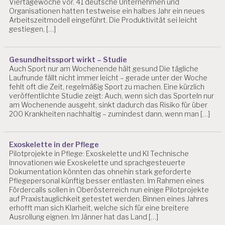
Viertagewoche vor. 41 deutsche Unternehmen und
IS
Organisationen hatten testweise ein halbes Jahr ein neues
C
Arbeitszeitmodell eingeführt. Die Produktivität sei leicht
gestiegen, […]
H
E
R
B
Gesundheitssport wirkt – Studie
E
Auch Sport nur am Wochenende hält gesund Die tägliche
L
Laufrunde fällt nicht immer leicht – gerade unter der Woche
A
fehlt oft die Zeit, regelmäßig Sport zu machen. Eine kürzlich
veröffentlichte Studie zeigt: Auch, wenn sich das Sporteln nur
S
am Wochenende ausgeht, sinkt dadurch das Risiko für über
T
200 Krankheiten nachhaltig – zumindest dann, wenn man […]
U
N
G
E
Exoskelette in der Pflege
N
Pilotprojekte in Pflege: Exoskelette und KI Technische
Innovationen wie Exoskelette und sprachgesteuerte
F
Dokumentation könnten das ohnehin stark geforderte
E
Pflegepersonal künftig besser entlasten. Im Rahmen eines
H
Fördercalls sollen in Oberösterreich nun einige Pilotprojekte
auf Praxistauglichkeit getestet werden. Binnen eines Jahres
L
erhofft man sich Klarheit, welche sich für eine breitere
Z
Ausrollung eignen. Im Jänner hat das Land […]
EI