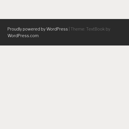
Proudly powered by WordPress
|
Theme: TextBook by
WordPress.com
.