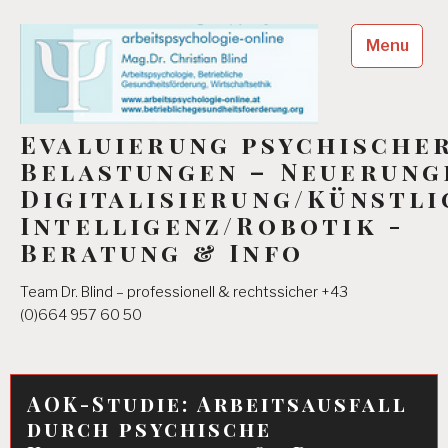
Skip
to
Menu
content
Evaluierung psychische
Belastungen – Neuerung
Digitalisierung/Künstli
Intelligenz/Robotik -
Beratung & Info
Team Dr. Blind – professionell & rechtssicher +43
(0)664 957 60 50
AOK-Studie: Arbeitsausfall
durch psychische