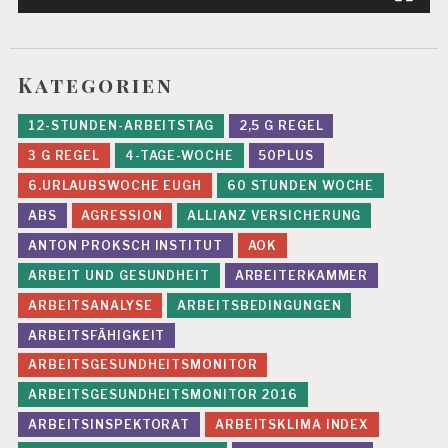
G
G
E
Kategorien
S
U
N
12-STUNDEN-ARBEITSTAG
2,5 G REGEL
D
E
3 G REGEL
4-TAGE-WOCHE
50PLUS
A
6.URLAUBSWOCHE EUGH
60 STUNDEN WOCHE
R
B
ABS
AGRESSION
ALLIANZ VERSICHERUNG
EI
ANTON PROKSCH INSTITUT
AOK
T
ARBEIT UND GESUNDHEIT
ARBEITERKAMMER
G
E
ARBEITSANALYSE
ARBEITSBEDINGUNGEN
S
ARBEITSFÄHIGKEIT
U
N
ARBEITSGESUNDHEITSMONITOR
D
ARBEITSGESUNDHEITSMONITOR 2016
H
EI
ARBEITSINSPEKTORAT
ARBEITSKLIMA INDEX
T