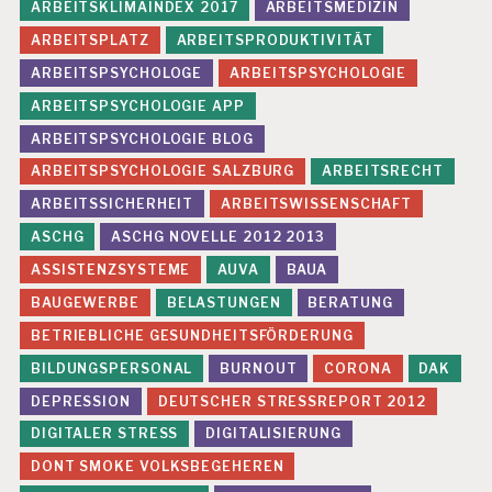
ARBEITSKLIMAINDEX 2017
ARBEITSMEDIZIN
S
S
ARBEITSPLATZ
ARBEITSPRODUKTIVITÄT
C
H
ARBEITSPSYCHOLOGE
ARBEITSPSYCHOLOGIE
U
ARBEITSPSYCHOLOGIE APP
T
Z
ARBEITSPSYCHOLOGIE BLOG
K
ARBEITSPSYCHOLOGIE SALZBURG
ARBEITSRECHT
R
ARBEITSSICHERHEIT
ARBEITSWISSENSCHAFT
A
N
ASCHG
ASCHG NOVELLE 2012 2013
K
ASSISTENZSYSTEME
AUVA
BAUA
E
N
BAUGEWERBE
BELASTUNGEN
BERATUNG
S
BETRIEBLICHE GESUNDHEITSFÖRDERUNG
T
A
BILDUNGSPERSONAL
BURNOUT
CORONA
DAK
N
D
DEPRESSION
DEUTSCHER STRESSREPORT 2012
S
DIGITALER STRESS
DIGITALISIERUNG
T
A
DONT SMOKE VOLKSBEGEHEREN
G