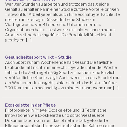
Weniger Stunden zu arbeiten und trotzdem das gleiche
E
Gehalt zu erhalten kann einer Studie zufolge Vorteile bringen
V
– sowohl für Arbeitgeber als auch für Beschäftigte. Fachleute
A
stellten am Freitag in Düsseldorf eine Studie zur
L
Viertagewoche vor. 41 deutsche Unternehmen und
U
Organisationen hatten testweise ein halbes Jahr ein neues
IE
Arbeitszeitmodell eingeführt. Die Produktivität sei leicht
R
gestiegen, […]
U
N
G
Gesundheitssport wirkt – Studie
P
Auch Sport nur am Wochenende hält gesund Die tägliche
S
Laufrunde fällt nicht immer leicht – gerade unter der Woche
Y
fehlt oft die Zeit, regelmäßig Sport zu machen. Eine kürzlich
C
veröffentlichte Studie zeigt: Auch, wenn sich das Sporteln nur
am Wochenende ausgeht, sinkt dadurch das Risiko für über
H
200 Krankheiten nachhaltig – zumindest dann, wenn man […]
IS
C
H
E
Exoskelette in der Pflege
R
Pilotprojekte in Pflege: Exoskelette und KI Technische
B
Innovationen wie Exoskelette und sprachgesteuerte
Dokumentation könnten das ohnehin stark geforderte
E
Pflegepersonal künftig besser entlasten. Im Rahmen eines
L