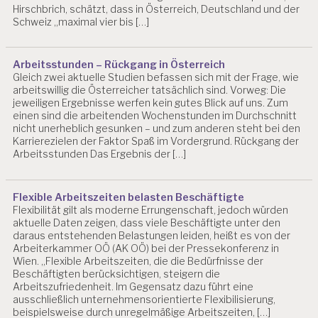
F
Hirschbrich, schätzt, dass in Österreich, Deutschland und der
T
Schweiz „maximal vier bis […]
D
R.
Arbeitsstunden – Rückgang in Österreich
C
Gleich zwei aktuelle Studien befassen sich mit der Frage, wie
H
arbeitswillig die Österreicher tatsächlich sind. Vorweg: Die
R
jeweiligen Ergebnisse werfen kein gutes Blick auf uns. Zum
IS
einen sind die arbeitenden Wochenstunden im Durchschnitt
T
nicht unerheblich gesunken – und zum anderen steht bei den
I
Karrierezielen der Faktor Spaß im Vordergrund. Rückgang der
A
Arbeitsstunden Das Ergebnis der […]
N
B
LI
Flexible Arbeitszeiten belasten Beschäftigte
N
Flexibilität gilt als moderne Errungenschaft, jedoch würden
D
aktuelle Daten zeigen, dass viele Beschäftigte unter den
daraus entstehenden Belastungen leiden, heißt es von der
E
Arbeiterkammer OÖ (AK OÖ) bei der Pressekonferenz in
B
Wien. „Flexible Arbeitszeiten, die die Bedürfnisse der
E
Beschäftigten berücksichtigen, steigern die
R
Arbeitszufriedenheit. Im Gegensatz dazu führt eine
H
ausschließlich unternehmensorientierte Flexibilisierung,
A
beispielsweise durch unregelmäßige Arbeitszeiten, […]