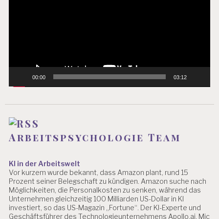
SI
C
H
E
R
H
EI
T
00:00
03:12
A
R
B
EI
T
S
Arbeitspsychologie Team
W
IS
S
KI in der Arbeitswelt
E
Vor kurzem wurde bekannt, dass Amazon plant, rund 15
N
Prozent seiner Belegschaft zu kündigen. Amazon suche nach
S
Möglichkeiten, die Personalkosten zu senken, während das
C
Unternehmen gleichzeitig 100 Milliarden US-Dollar in KI
H
investiert, so das US-Magazin „Fortune“. Der KI-Experte und
A
Geschäftsführer des Technologieunternehmens Apollo.ai, Mic