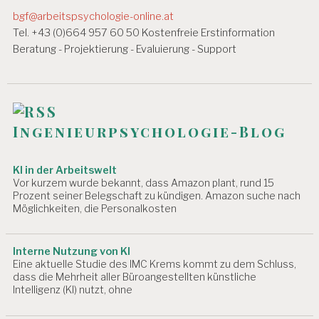
v
S
bgf@arbeitspsychologie-online.at
B
i
Tel. +43 (0)664 957 60 50 Kostenfreie Erstinformation
E
Beratung - Projektierung - Evaluierung - Support
D
g
I
N
a
G
t
U
N
i
Ingenieurpsychologie-Blog
G
E
o
N
KI in der Arbeitswelt
n
Vor kurzem wurde bekannt, dass Amazon plant, rund 15
A
Prozent seiner Belegschaft zu kündigen. Amazon suche nach
R
Möglichkeiten, die Personalkosten
B
EI
T
S
Interne Nutzung von KI
Eine aktuelle Studie des IMC Krems kommt zu dem Schluss,
F
dass die Mehrheit aller Büroangestellten künstliche
Ä
Intelligenz (KI) nutzt, ohne
H
I
G