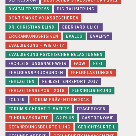
DEPRESSION
DEUTSCHER STRESSREPORT 2012
DIGITALER STRESS
DIGITALISIERUNG
DONT SMOKE VOLKSBEGEHEREN
DR. CHRISTIAN BLIND
EBERHARD ULICH
ERKRANKUNGSRISIKEN
EVALOG
EVALPSY
EVALUIERUNG – WIE OFT?
EVALUIERUNG PSYCHISCHER BELASTUNGEN
FACHLEISTUNGSNACHWEIS
FAOW
FEEI
FEHLBEANSPRUCHUNGEN
FEHLBELASTUNGEN
FEHLZEITEN
FEHLZEITENREPORT 2017
FEHLZEITENREPORT 2018
FLEXIBILISIERUNG
FOLDER
FORUM PRÄVENTION 2018
FORUM SICHERHEIT: SAFETY
FRAGEBOGEN
FÜHRUNGSKRÄFTE
G2 PLUS
GASTRONOMIE
GEFÄHRDUNGSBEURTEILUNG
GERICHTSURTEIL