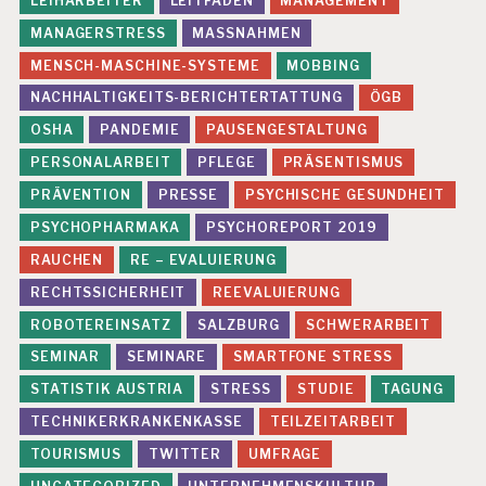
LEIHARBEITER
LEITFADEN
MANAGEMENT
MANAGERSTRESS
MASSNAHMEN
MENSCH-MASCHINE-SYSTEME
MOBBING
NACHHALTIGKEITS-BERICHTERTATTUNG
ÖGB
OSHA
PANDEMIE
PAUSENGESTALTUNG
PERSONALARBEIT
PFLEGE
PRÄSENTISMUS
PRÄVENTION
PRESSE
PSYCHISCHE GESUNDHEIT
PSYCHOPHARMAKA
PSYCHOREPORT 2019
RAUCHEN
RE – EVALUIERUNG
RECHTSSICHERHEIT
REEVALUIERUNG
ROBOTEREINSATZ
SALZBURG
SCHWERARBEIT
SEMINAR
SEMINARE
SMARTFONE STRESS
STATISTIK AUSTRIA
STRESS
STUDIE
TAGUNG
TECHNIKERKRANKENKASSE
TEILZEITARBEIT
TOURISMUS
TWITTER
UMFRAGE