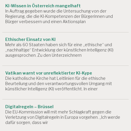
K
KI-Wissen in Österreich mangelhaft
EI
In Auftrag gegeben wurde die Untersuchung von der
Regierung, die die KI-Kompetenzen der Bürgerinnen und
T
Bürger verbessern und einen Aktionsplan
A
R
B
Ethischer Einsatz von KI
EI
Mehr als 60 Staaten haben sich für eine „ethische“ und
T
„nachhaltige“ Entwicklung der künstlichen Intelligenz (KI)
S
ausgesprochen. Zu den Unterzeichnern
P
R
O
Vatikan warnt vor unreflektierter KI-Kype
D
Die katholische Kirche hat Leitlinien für die ethische
U
Beurteilung und den verantwortungsvollen Umgang mit
K
künstlicher Intelligenz (KI) veröffentlicht. In einer
T
I
V
Digitalregeln – Brüssel
I
Die EU-Kommission will mit mehr Schlagkraft gegen die
T
Verletzung von Digitalregeln in Europa vorgehen. „Ich werde
Ä
dafür sorgen, dass wir
T