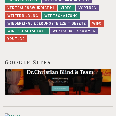
UNCATEGORIZED
UNTERNEHMENSKULTUR
VERTRAUENSWÜRDIGE KI
VIDEO
VORTRAG
WEITERBILDUNG
WERTSCHÄTZUNG
WIEDEREINGLIEDERUNGSTEILZEIT-GESETZ
WIFO
WIRTSCHAFTSBLATT
WIRTSCHAFTSKAMMER
YOUTUBE
Google Sites