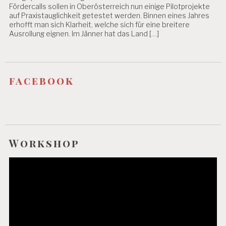
Fördercalls sollen in Oberösterreich nun einige Pilotprojekte
A
auf Praxistauglichkeit getestet werden. Binnen eines Jahres
S
erhofft man sich Klarheit, welche sich für eine breitere
T
Ausrollung eignen. Im Jänner hat das Land […]
U
N
G
E
N
facebook
F
L
E
X
I
B
Workshop
IL
IS
Video-
IE
Player
R
U
N
G
G