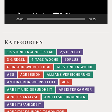
E
S
U
N
00:00
00:35
D
E
A
R
Kategorien
B
EI
T
12-STUNDEN-ARBEITSTAG
2,5 G REGEL
G
3 G REGEL
4-TAGE-WOCHE
50PLUS
L
6.URLAUBSWOCHE EUGH
60 STUNDEN WOCHE
O
B
ABS
AGRESSION
ALLIANZ VERSICHERUNG
A
ANTON PROKSCH INSTITUT
AOK
LI
SI
ARBEIT UND GESUNDHEIT
ARBEITERKAMMER
E
ARBEITSANALYSE
ARBEITSBEDINGUNGEN
R
U
ARBEITSFÄHIGKEIT
N
G
ARBEITSGESUNDHEITSMONITOR