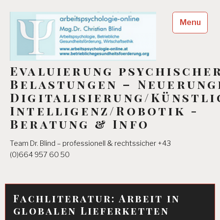
Skip
to
Menu
content
Evaluierung psychische
Belastungen – Neuerung
Digitalisierung/Künstli
Intelligenz/Robotik -
Beratung & Info
Team Dr. Blind – professionell & rechtssicher +43
(0)664 957 60 50
Fachliteratur: Arbeit in
globalen Lieferketten