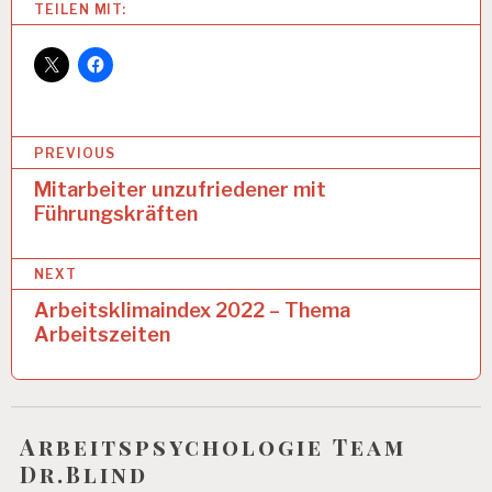
Categories:
TEILEN MIT:
A
R
B
EI
T
U
B
PREVIOUS
N
D
e
Mitarbeiter unzufriedener mit
G
Führungskräften
i
E
S
t
U
NEXT
N
r
D
Arbeitsklimaindex 2022 – Thema
a
H
Arbeitszeiten
EI
g
T
s
A
R
n
Arbeitspsychologie Team
B
EI
Dr.Blind
a
T