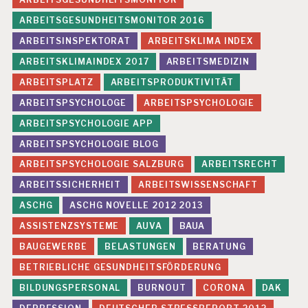
ARBEITSGESUNDHEITSMONITOR 2016
U
N
ARBEITSINSPEKTORAT
ARBEITSKLIMA INDEX
C
A
ARBEITSKLIMAINDEX 2017
ARBEITSMEDIZIN
T
ARBEITSPLATZ
ARBEITSPRODUKTIVITÄT
E
G
ARBEITSPSYCHOLOGE
ARBEITSPSYCHOLOGIE
O
ARBEITSPSYCHOLOGIE APP
R
IZ
ARBEITSPSYCHOLOGIE BLOG
E
ARBEITSPSYCHOLOGIE SALZBURG
ARBEITSRECHT
D
ARBEITSSICHERHEIT
ARBEITSWISSENSCHAFT
ASCHG
ASCHG NOVELLE 2012 2013
ASSISTENZSYSTEME
AUVA
BAUA
BAUGEWERBE
BELASTUNGEN
BERATUNG
BETRIEBLICHE GESUNDHEITSFÖRDERUNG
BILDUNGSPERSONAL
BURNOUT
CORONA
DAK