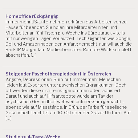
R
D
U
Homeoffice rückgängig
LI
Immer mehr US-Unternehmen erklären das Arbeiten von zu
C
Hause für beendet. Sie holen ihre Mitarbeiterinnen und
H
Mitarbeiter an fünf Tagen pro Woche ins Büro zurück – teils
mit nur wenigen Tagen Vorlaufzeit. Tech-Giganten wie Google,
E
Dell und Amazon haben den Anfang gemacht, nun will auch die
R
Bank JP Morgan laut Medienberichten Remote Work komplett
K
abschaffen. […]
R
A
N
Steigender Psychotherapiededarf in Österreich
K
Ängste, Depressionen, Burn-out: Immer mehr Menschen
U
leiden laut Experten unter psychischen Erkrankungen. Doch
N
oft werden diese nicht ernst genommen oder tabuisiert.
G
Darauf und auch auf Hilfsangebote wurde am Tag der
S
psychischen Gesundheit weltweit aufmerksam gemacht –
R
ebenso wie auf Missstände. In Grün, der Farbe für seelische
IS
Gesundheit, leuchtet am 10. Oktober der Grazer Uhrturm. Auf
I
[…]
K
E
N
Studie zu 4-Tage-Woche