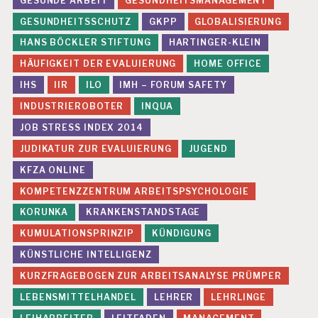
GESUNDE ARBEIT
GESUNDHEITSMANAGEMENT
GESUNDHEITSSCHUTZ
GKPP
GLOBALISIERUNG
HANS BÖCKLER STIFTUNG
HARTINGER-KLEIN
HÄUFIGKEIT DER EVALUIERUNG
HOME OFFICE
IHS
IIR
ILO
IMH – FORUM SAFETY
INDUSTRIEROBOTER
INQUA
JOB STRESS INDEX 2014
JUDIKATUR ZUR EVALUIERUNG
JUGEND
KFZA ONLINE
KOMPETENZZENTRUM ARBEITSPSYCHOLOGIE
KORUNKA
KRANKENSTANDSTAGE
KUMULATIONSPRINZIP
KÜNDIGUNG
KÜNSTLICHE INTELLIGENZ
KURZFRAGEBOGEN ZUR ARBEITSANALYSE PRÜMPER
LEBENSMITTELHANDEL
LEHRER
LEHRLINGE