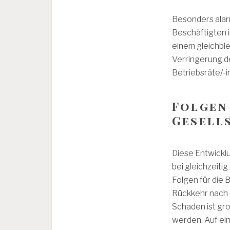
I
T
Besonders alarmi
S
Beschäftigten i
B
einem gleichble
E
D
Verringerung d
I
Betriebsräte/-i
N
G
U
Folgen
N
G
Gesell
E
N
Diese Entwicklu
A
bei gleichzeitig
R
Folgen für die 
B
Rückkehr nach e
E
I
Schaden ist gr
T
werden. Auf ein
S