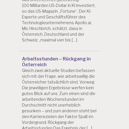
100 Milliarden US-Dollar in KI investiert,
so das US-Magazin „Fortune“. Der KI-
Experte und Geschäftsführer des
Technologieunternehmens Apollo.ai,
Mic Hirschbrich, schätzt, dass in
Österreich, Deutschland und der
Schweiz „maximal vier bis […]
Arbeitsstunden – Rückgang in
Österreich
Gleich zwei aktuelle Studien befassen
sich mit der Frage, wie arbeitswillig die
Österreicher tatsächlich sind. Vorweg:
Die jeweiligen Ergebnisse werfen kein
gutes Blick auf uns. Zum einen sind die
arbeitenden Wochenstunden im
Durchschnitt nicht unerheblich
gesunken – und zum anderen steht bei
den Karrierezielen der Faktor Spaß im
Vordergrund. Rückgang der
Arbeitsstunden Das Ergebnis der […]