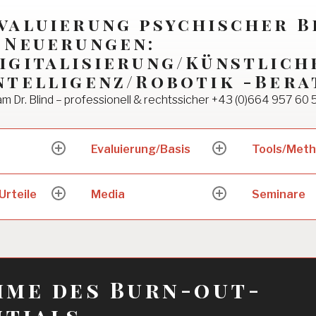
valuierung psychischer 
 Neuerungen:
igitalisierung/Künstlich
ntelligenz/Robotik -Bera
m Dr. Blind – professionell & rechtssicher +43 (0)664 957 60 
Evaluierung/Basis
Tools/Met
expand
expand
child
child
menu
menu
Urteile
Media
Seminare
expand
expand
child
child
menu
menu
hme des Burn-out-
ntials