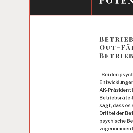
A
R
B
Betrie
E
Out-Fäl
I
T
Betrie
E
R
K
„Bei den psyc
A
M
Entwicklungen 
M
AK-Präsident D
E
Betriebsräte-
R
sagt, dass es 
Drittel der Be
A
psychische Be
R
B
zugenommen 
E