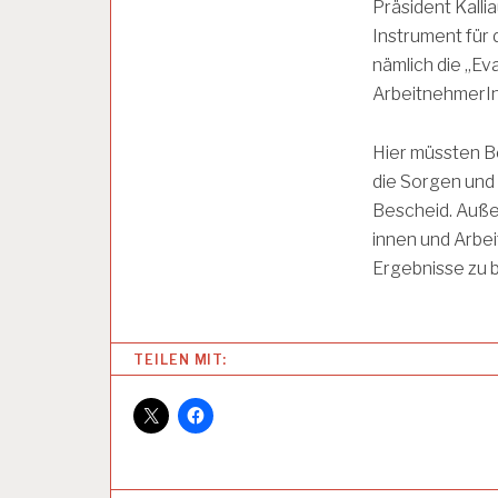
Präsident Kalli
P
S
Instrument für
Y
nämlich die „Ev
C
H
ArbeitnehmerI
O
L
Hier müssten B
O
G
die Sorgen und
E
Bescheid. Auße
innen und Arbei
A
Ergebnisse zu
R
B
E
I
TEILEN MIT:
T
S
P
S
Y
C
H