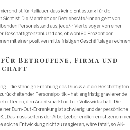
erend ist für Kalliauer, dass keine Entlastung für die
n Sicht ist: Die Mehrheit der Betriebsräte/-innen geht von
ibenden Personalstand aus, jede/-r Vierte sogar von einer
er Beschäftigtenzahl. Und das, obwohl 80 Prozent der
nnen mit einer positiven mittelfristigen Geschäftslage rechnen
 für Betroffene, Firma und
schaft
ng – die ständige Erhöhung des Drucks auf die Beschäftigten
 zurückhaltender Personalpolitik – hat langfristig gravierende
Betroffenen, den Arbeitsmarkt und die Volkswirtschaft: Die
iner Burn-Out-Erkrankung ist schwierig, und der persönliche
oß. „Das muss seitens der Arbeitgeber endlich ernst genomme
e solche Entwicklung nicht zu reagieren, wäre fatal“, so AK-