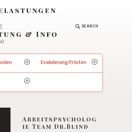
Belastungen
e
SEARCH
tung & Info
50
hoden
Evaluierung/Fristen
expand
expand
child
child
menu
menu
expand
child
menu
Arbeitspsycholog
ie Team Dr.Blind