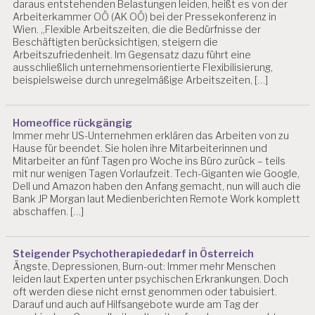
L
daraus entstehenden Belastungen leiden, heißt es von der
Arbeiterkammer OÖ (AK OÖ) bei der Pressekonferenz in
U
Wien. „Flexible Arbeitszeiten, die die Bedürfnisse der
IE
Beschäftigten berücksichtigen, steigern die
R
Arbeitszufriedenheit. Im Gegensatz dazu führt eine
U
ausschließlich unternehmensorientierte Flexibilisierung,
N
beispielsweise durch unregelmäßige Arbeitszeiten, […]
G
P
S
Homeoffice rückgängig
Y
Immer mehr US-Unternehmen erklären das Arbeiten von zu
C
Hause für beendet. Sie holen ihre Mitarbeiterinnen und
H
Mitarbeiter an fünf Tagen pro Woche ins Büro zurück – teils
IS
mit nur wenigen Tagen Vorlaufzeit. Tech-Giganten wie Google,
C
Dell und Amazon haben den Anfang gemacht, nun will auch die
H
Bank JP Morgan laut Medienberichten Remote Work komplett
E
abschaffen. […]
R
B
E
Steigender Psychotherapiededarf in Österreich
L
Ängste, Depressionen, Burn-out: Immer mehr Menschen
A
leiden laut Experten unter psychischen Erkrankungen. Doch
S
oft werden diese nicht ernst genommen oder tabuisiert.
T
Darauf und auch auf Hilfsangebote wurde am Tag der
U