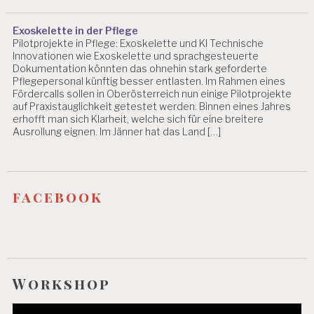
B
S
Exoskelette in der Pflege
T
Pilotprojekte in Pflege: Exoskelette und KI Technische
R
Innovationen wie Exoskelette und sprachgesteuerte
E
Dokumentation könnten das ohnehin stark geforderte
S
Pflegepersonal künftig besser entlasten. Im Rahmen eines
S
Fördercalls sollen in Oberösterreich nun einige Pilotprojekte
I
auf Praxistauglichkeit getestet werden. Binnen eines Jahres
N
erhofft man sich Klarheit, welche sich für eine breitere
D
Ausrollung eignen. Im Jänner hat das Land […]
E
X
2
0
facebook
1
4
P
E
R
S
Workshop
O
N
Video-
A