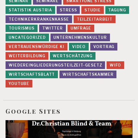
SEMINAR
SEMINARE
SMARTFONE STRESS
STATISTIK AUSTRIA
STRESS
STUDIE
TAGUNG
TECHNIKERKRANKENKASSE
TEILZEITARBEIT
TOURISMUS
TWITTER
UMFRAGE
UNCATEGORIZED
UNTERNEHMENSKULTUR
VERTRAUENSWÜRDIGE KI
VIDEO
VORTRAG
WEITERBILDUNG
WERTSCHÄTZUNG
WIEDEREINGLIEDERUNGSTEILZEIT-GESETZ
WIFO
WIRTSCHAFTSBLATT
WIRTSCHAFTSKAMMER
YOUTUBE
Google Sites