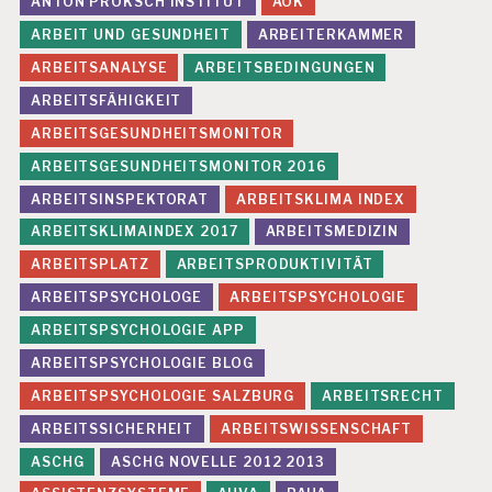
ANTON PROKSCH INSTITUT
AOK
C
ARBEIT UND GESUNDHEIT
ARBEITERKAMMER
H
E
ARBEITSANALYSE
ARBEITSBEDINGUNGEN
G
E
ARBEITSFÄHIGKEIT
S
ARBEITSGESUNDHEITSMONITOR
U
N
ARBEITSGESUNDHEITSMONITOR 2016
D
ARBEITSINSPEKTORAT
ARBEITSKLIMA INDEX
H
EI
ARBEITSKLIMAINDEX 2017
ARBEITSMEDIZIN
T
ARBEITSPLATZ
ARBEITSPRODUKTIVITÄT
S
ARBEITSPSYCHOLOGE
ARBEITSPSYCHOLOGIE
T
U
ARBEITSPSYCHOLOGIE APP
D
ARBEITSPSYCHOLOGIE BLOG
IE
ARBEITSPSYCHOLOGIE SALZBURG
ARBEITSRECHT
ARBEITSSICHERHEIT
ARBEITSWISSENSCHAFT
ASCHG
ASCHG NOVELLE 2012 2013