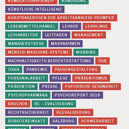
KUMULATIONSPRINZIP
KÜNDIGUNG
KÜNSTLICHE INTELLIGENZ
KURZFRAGEBOGEN ZUR ARBEITSANALYSE PRÜMPER
LEBENSMITTELHANDEL
LEHRER
LEHRLINGE
LEIHARBEITER
LEITFADEN
MANAGEMENT
MANAGERSTRESS
MASSNAHMEN
MENSCH-MASCHINE-SYSTEME
MOBBING
NACHHALTIGKEITS-BERICHTERTATTUNG
ÖGB
OSHA
PANDEMIE
PAUSENGESTALTUNG
PERSONALARBEIT
PFLEGE
PRÄSENTISMUS
PRÄVENTION
PRESSE
PSYCHISCHE GESUNDHEIT
PSYCHOPHARMAKA
PSYCHOREPORT 2019
RAUCHEN
RE – EVALUIERUNG
RECHTSSICHERHEIT
REEVALUIERUNG
ROBOTEREINSATZ
SALZBURG
SCHWERARBEIT