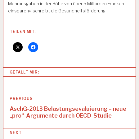
Mehrausgaben in der Höhe von über 5 Milliarden Franken
einsparen», schreibt die Gesundheitsförderung.
Categories:
TEILEN MIT:
A
R
B
EI
T
S
GEFÄLLT MIR:
B
E
D
I
B
N
PREVIOUS
G
e
AschG-2013 Belastungsevaluierung – neue
U
N
„pro“-Argumente durch OECD-Studie
i
G
t
E
N
NEXT