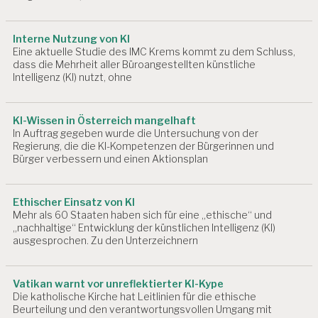
S
Y
C
Interne Nutzung von KI
Eine aktuelle Studie des IMC Krems kommt zu dem Schluss,
H
dass die Mehrheit aller Büroangestellten künstliche
O
Intelligenz (KI) nutzt, ohne
L
O
G
IE
KI-Wissen in Österreich mangelhaft
S
In Auftrag gegeben wurde die Untersuchung von der
Regierung, die die KI-Kompetenzen der Bürgerinnen und
A
Bürger verbessern und einen Aktionsplan
L
Z
B
U
Ethischer Einsatz von KI
R
Mehr als 60 Staaten haben sich für eine „ethische“ und
„nachhaltige“ Entwicklung der künstlichen Intelligenz (KI)
G
ausgesprochen. Zu den Unterzeichnern
A
R
B
Vatikan warnt vor unreflektierter KI-Kype
EI
Die katholische Kirche hat Leitlinien für die ethische
T
Beurteilung und den verantwortungsvollen Umgang mit