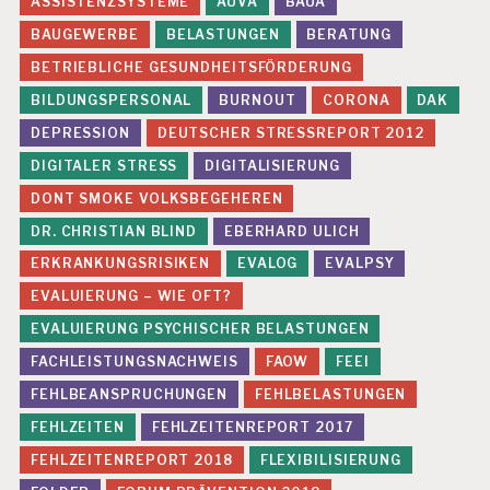
ASSISTENZSYSTEME
AUVA
BAUA
BAUGEWERBE
BELASTUNGEN
BERATUNG
BETRIEBLICHE GESUNDHEITSFÖRDERUNG
BILDUNGSPERSONAL
BURNOUT
CORONA
DAK
DEPRESSION
DEUTSCHER STRESSREPORT 2012
DIGITALER STRESS
DIGITALISIERUNG
DONT SMOKE VOLKSBEGEHEREN
DR. CHRISTIAN BLIND
EBERHARD ULICH
ERKRANKUNGSRISIKEN
EVALOG
EVALPSY
EVALUIERUNG – WIE OFT?
EVALUIERUNG PSYCHISCHER BELASTUNGEN
FACHLEISTUNGSNACHWEIS
FAOW
FEEI
FEHLBEANSPRUCHUNGEN
FEHLBELASTUNGEN
FEHLZEITEN
FEHLZEITENREPORT 2017
FEHLZEITENREPORT 2018
FLEXIBILISIERUNG