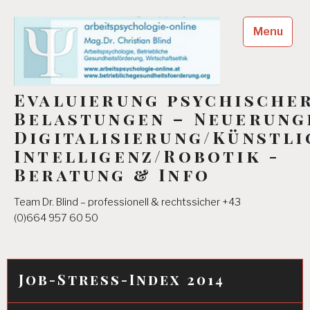
Skip
to
Menu
content
Evaluierung psychische
Belastungen – Neuerung
Digitalisierung/Künstli
Intelligenz/Robotik -
Beratung & Info
Team Dr. Blind – professionell & rechtssicher +43
(0)664 957 60 50
Job-Stress-Index 2014