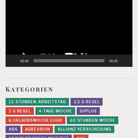
L
Player
A
R
B
EI
T
P
R
Ä
00:00
00:35
V
E
N
T
I
Kategorien
O
N
12-STUNDEN-ARBEITSTAG
2,5 G REGEL
P
3 G REGEL
4-TAGE-WOCHE
50PLUS
S
Y
6.URLAUBSWOCHE EUGH
60 STUNDEN WOCHE
C
ABS
AGRESSION
ALLIANZ VERSICHERUNG
H
IS