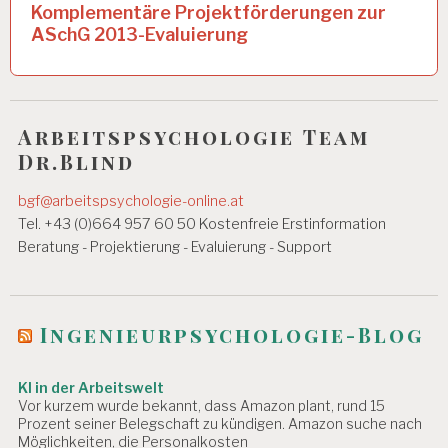
r
Komplementäre Projektförderungen zur
A
a
R
ASchG 2013-Evaluierung
B
g
EI
T
s
S
n
P
Arbeitspsychologie Team
S
Dr.Blind
a
Y
C
v
bgf@arbeitspsychologie-online.at
H
O
i
Tel. +43 (0)664 957 60 50 Kostenfreie Erstinformation
L
Beratung - Projektierung - Evaluierung - Support
g
O
G
a
IE
t
Ingenieurpsychologie-Blog
A
R
i
B
KI in der Arbeitswelt
EI
o
Vor kurzem wurde bekannt, dass Amazon plant, rund 15
T
n
Prozent seiner Belegschaft zu kündigen. Amazon suche nach
S
Möglichkeiten, die Personalkosten
P