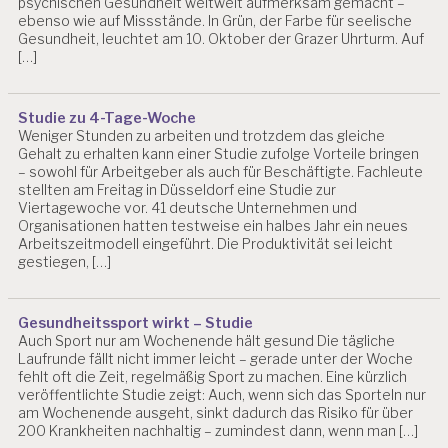
psychischen Gesundheit weltweit aufmerksam gemacht –
N
ebenso wie auf Missstände. In Grün, der Farbe für seelische
G
Gesundheit, leuchtet am 10. Oktober der Grazer Uhrturm. Auf
E
[…]
N
G
Studie zu 4-Tage-Woche
E
Weniger Stunden zu arbeiten und trotzdem das gleiche
S
Gehalt zu erhalten kann einer Studie zufolge Vorteile bringen
U
– sowohl für Arbeitgeber als auch für Beschäftigte. Fachleute
N
stellten am Freitag in Düsseldorf eine Studie zur
D
Viertagewoche vor. 41 deutsche Unternehmen und
H
Organisationen hatten testweise ein halbes Jahr ein neues
EI
Arbeitszeitmodell eingeführt. Die Produktivität sei leicht
T
gestiegen, […]
S
S
C
Gesundheitssport wirkt – Studie
H
Auch Sport nur am Wochenende hält gesund Die tägliche
U
Laufrunde fällt nicht immer leicht – gerade unter der Woche
T
fehlt oft die Zeit, regelmäßig Sport zu machen. Eine kürzlich
Z
veröffentlichte Studie zeigt: Auch, wenn sich das Sporteln nur
am Wochenende ausgeht, sinkt dadurch das Risiko für über
J
200 Krankheiten nachhaltig – zumindest dann, wenn man […]
O