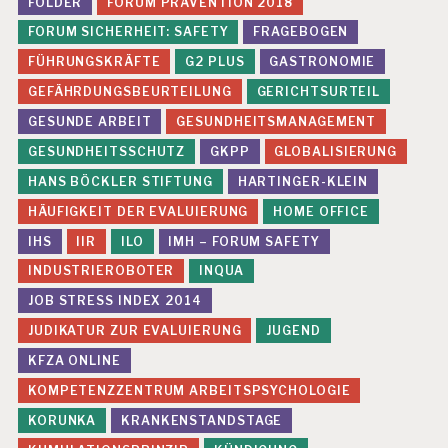
FOLDER
FORUM PRÄVENTION 2018
FORUM SICHERHEIT: SAFETY
FRAGEBOGEN
FÜHRUNGSKRÄFTE
G2 PLUS
GASTRONOMIE
GEFÄHRDUNGSBEURTEILUNG
GERICHTSURTEIL
GESUNDE ARBEIT
GESUNDHEITSMANAGEMENT
GESUNDHEITSSCHUTZ
GKPP
GLOBALISIERUNG
HANS BÖCKLER STIFTUNG
HARTINGER-KLEIN
HÄUFIGKEIT DER EVALUIERUNG
HOME OFFICE
IHS
IIR
ILO
IMH – FORUM SAFETY
INDUSTRIEROBOTER
INQUA
JOB STRESS INDEX 2014
JUDIKATUR ZUR EVALUIERUNG
JUGEND
KFZA ONLINE
KOMPETENZZENTRUM ARBEITSPSYCHOLOGIE
KORUNKA
KRANKENSTANDSTAGE