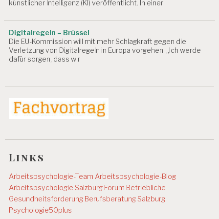
S
künstlicher Intelligenz (KI) veröffentlicht. In einer
W
IS
S
Digitalregeln – Brüssel
E
Die EU-Kommission will mit mehr Schlagkraft gegen die
N
Verletzung von Digitalregeln in Europa vorgehen. „Ich werde
S
dafür sorgen, dass wir
C
H
A
F
T
A
S
C
H
Links
G
N
O
Arbeitspsychologie-Team
Arbeitspsychologie-Blog
V
Arbeitspsychologie Salzburg
Forum Betriebliche
E
Gesundheitsförderung
Berufsberatung Salzburg
L
Psychologie50plus
L