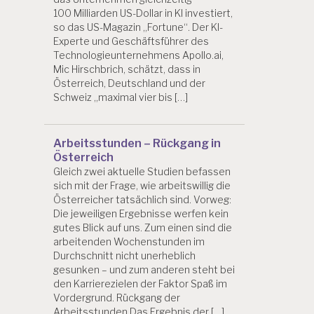
100 Milliarden US-Dollar in KI investiert,
so das US-Magazin „Fortune“. Der KI-
Experte und Geschäftsführer des
Technologieunternehmens Apollo.ai,
Mic Hirschbrich, schätzt, dass in
Österreich, Deutschland und der
Schweiz „maximal vier bis […]
Arbeitsstunden – Rückgang in
Österreich
Gleich zwei aktuelle Studien befassen
sich mit der Frage, wie arbeitswillig die
Österreicher tatsächlich sind. Vorweg:
Die jeweiligen Ergebnisse werfen kein
gutes Blick auf uns. Zum einen sind die
arbeitenden Wochenstunden im
Durchschnitt nicht unerheblich
gesunken – und zum anderen steht bei
den Karrierezielen der Faktor Spaß im
Vordergrund. Rückgang der
Arbeitsstunden Das Ergebnis der […]