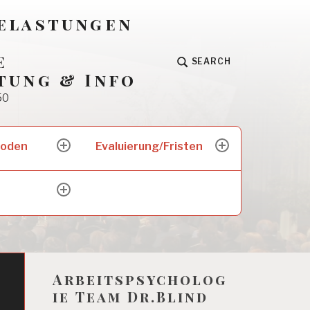
Belastungen
e
SEARCH
tung & Info
50
hoden
Evaluierung/Fristen
expand
expand
child
child
menu
menu
expand
child
menu
Arbeitspsycholog
ie Team Dr.Blind