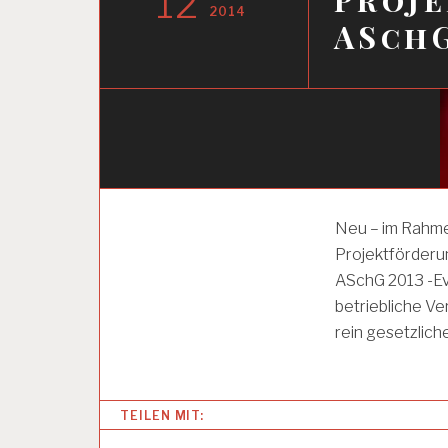
12
2014
ASchG
A
Neu – im Rahmen
B
Projektförderu
S
ASchG 2013 -Ev
betriebliche Ve
A
rein gesetzlich
R
B
E
I
T
TEILEN MIT:
S