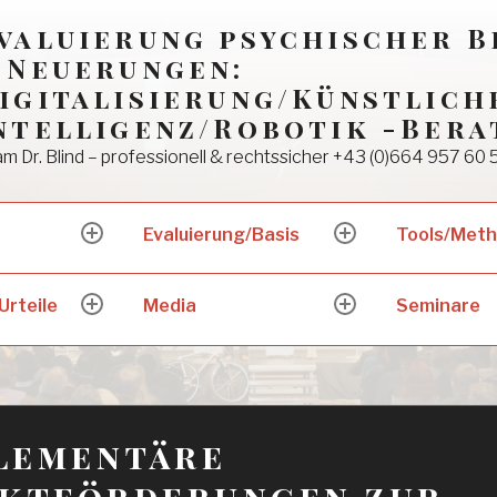
valuierung psychischer 
 Neuerungen:
igitalisierung/Künstlich
ntelligenz/Robotik -Bera
m Dr. Blind – professionell & rechtssicher +43 (0)664 957 60 
Evaluierung/Basis
Tools/Met
expand
expand
child
child
menu
menu
Urteile
Media
Seminare
expand
expand
child
child
menu
menu
lementäre
ektförderungen zur