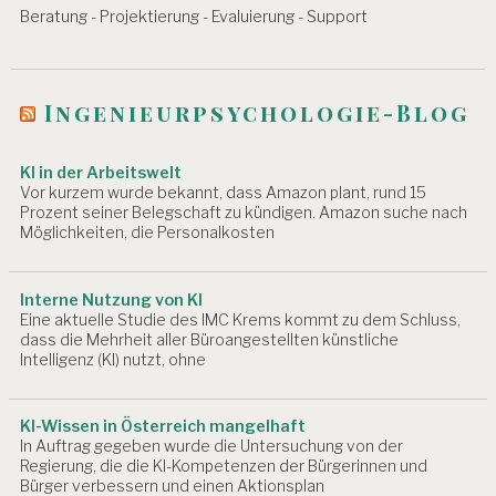
v
E
Beratung - Projektierung - Evaluierung - Support
I
i
T
S
g
B
Ingenieurpsychologie-Blog
E
a
D
t
I
KI in der Arbeitswelt
N
i
Vor kurzem wurde bekannt, dass Amazon plant, rund 15
G
Prozent seiner Belegschaft zu kündigen. Amazon suche nach
U
o
Möglichkeiten, die Personalkosten
N
G
n
E
N
Interne Nutzung von KI
Eine aktuelle Studie des IMC Krems kommt zu dem Schluss,
A
dass die Mehrheit aller Büroangestellten künstliche
R
Intelligenz (KI) nutzt, ohne
B
E
I
KI-Wissen in Österreich mangelhaft
T
In Auftrag gegeben wurde die Untersuchung von der
S
Regierung, die die KI-Kompetenzen der Bürgerinnen und
F
Bürger verbessern und einen Aktionsplan