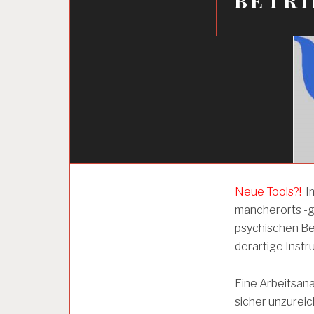
A
Neue Tools?!
Im
R
mancherorts -ge
B
E
psychischen Be
I
derartige Instr
T
S
A
Eine Arbeitsanal
N
sicher unzurei
A