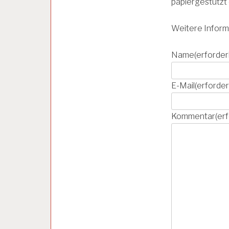
papiergestützt 
Weitere Inform
A
R
B
Name
(erforderl
E
I
T
E-Mail
(erforder
S
P
S
Kommentar
(erf
Y
C
H
O
L
O
G
E
A
R