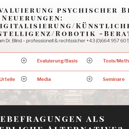
valuierung psychischer 
 Neuerungen:
igitalisierung/Künstlich
ntelligenz/Robotik -Bera
m Dr. Blind – professionell & rechtssicher +43 (0)664 957 60 
Evaluierung/Basis
Tools/Met
expand
expand
child
child
menu
menu
Urteile
Media
Seminare
expand
expand
child
child
menu
menu
nebefragungen als
ebliche Alternative?