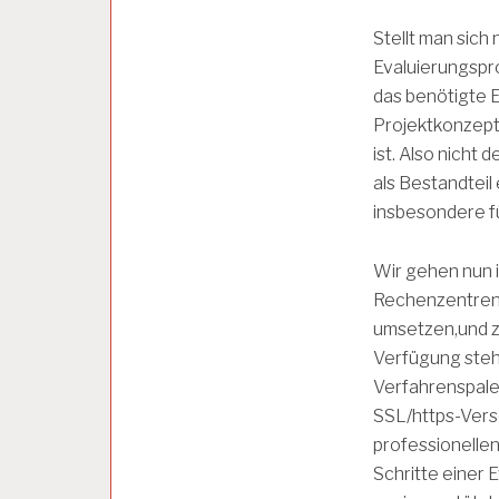
L
Y
Stellt man sich
S
Evaluierungspr
E
das benötigte E
Projektkonzepte
A
ist. Also nicht
R
B
als Bestandteil
E
insbesondere f
I
T
S
Wir gehen nun i
B
Rechenzentren
E
D
umsetzen,und z
I
Verfügung ste
N
Verfahrenspalet
G
U
SSL/https-Vers
N
professionelle
G
Schritte einer 
E
N