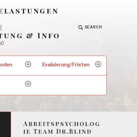
Belastungen
e
SEARCH
tung & Info
50
hoden
Evaluierung/Fristen
expand
expand
child
child
menu
menu
expand
child
menu
Arbeitspsycholog
ie Team Dr.Blind