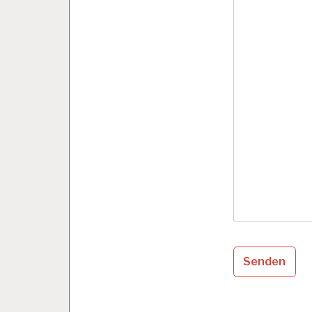
B
E
I
T
S
P
S
Y
C
H
O
L
O
G
I
E
A
S
Senden
C
H
G