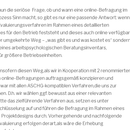
 nun die seriöse Frage, ob und wann eine online-Befragung im
ozess Sinn macht, so gibt es nur eine passende Antwort: wenn
valuierungsverfahren im Rahmen eines detaillierten
s für den Betrieb feststeht und dieses auch online verfügbar
 der umgekehrte Weg – „was gibt es und was kostet es“ sonder
 eines arbeitspsychologischen Beratungsinventars,
ür größere Betriebseinheiten.
nsofern diesen Weg,als wir in Kooperation mit 2 renommierte
 online-Befragungen auftragsgemäß konzipieren und
war mit allen ASCHG-kompatiblen Verfahren,die uns zur
hen.
D.h. wir wählen ggf. bewusst aus einer relevanten
te das zielführende Verfahren aus, setzen es unter
chlüsselung auf und führen die Befragung im Rahmen eines
n Projektdesigns durch. Vorhergehende und nachfolgende
Evaluierung erfolgen derart,als wäre die Erhebung