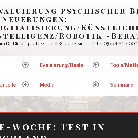
valuierung psychischer 
 Neuerungen:
igitalisierung/Künstlich
ntelligenz/Robotik -Bera
m Dr. Blind – professionell & rechtssicher +43 (0)664 957 60 
Evaluierung/Basis
Tools/Met
expand
expand
child
child
menu
menu
Urteile
Media
Seminare
expand
expand
child
child
menu
menu
e-Woche: Test in
schland