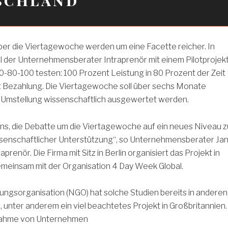
ber die Viertagewoche werden um eine Facette reicher. In
l der Unternehmensberater Intraprenör mit einem Pilotprojek
-80-100 testen: 100 Prozent Leistung in 80 Prozent der Zeit
t Bezahlung. Die Viertagewoche soll über sechs Monate
e Umstellung wissenschaftlich ausgewertet werden.
uns, die Debatte um die Viertagewoche auf ein neues Niveau z
ssenschaftlicher Unterstützung“, so Unternehmensberater Ja
prenör. Die Firma mit Sitz in Berlin organisiert das Projekt in
meinsam mit der Organisation 4 Day Week Global.
ungsorganisation (NGO) hat solche Studien bereits in anderen
t, unter anderem ein viel beachtetes Projekt in Großbritannien.
ilnahme von Unternehmen