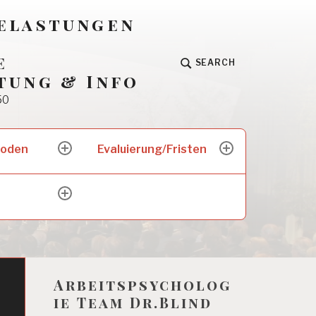
Belastungen
e
SEARCH
tung & Info
50
hoden
Evaluierung/Fristen
expand
expand
child
child
menu
menu
expand
child
menu
Arbeitspsycholog
ie Team Dr.Blind