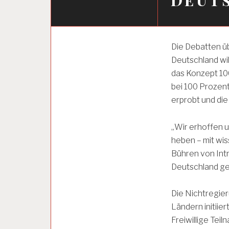
4
Die Debatten ü
-
Deutschland wil
T
A
das Konzept 100
G
bei 100 Prozen
E
erprobt und di
-
W
O
„Wir erhoffen 
C
H
heben – mit wi
E
Bühren von Intra
Deutschland ge
A
R
Die Nichtregier
B
Ländern initiier
E
I
Freiwillige Te
T