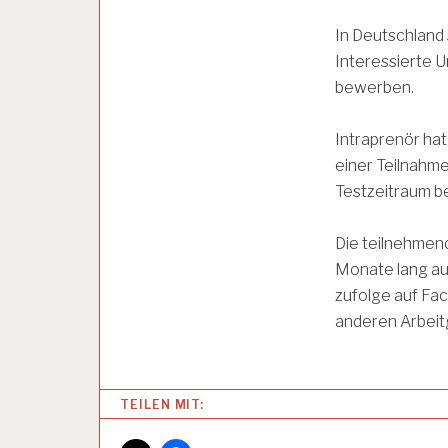
U
In Deutschland s
N
D
Interessierte 
G
bewerben.
E
S
U
Intraprenör hat
N
einer Teilnahme
D
H
Testzeitraum b
E
I
Die teilnehmen
T
Monate lang aus
zufolge auf Fa
A
anderen Arbeit
R
B
E
I
T
TEILEN MIT:
S
B