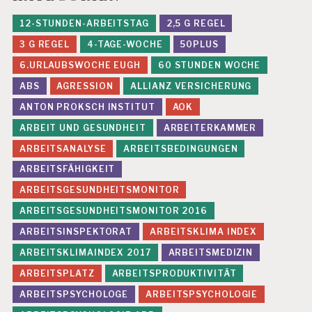
E
12-STUNDEN-ARBEITSTAG
2,5 G REGEL
R
E
3 G REGEL
4-TAGE-WOCHE
50PLUS
V
A
6.URLAUBSWOCHE EUGH
60 STUNDEN WOCHE
L
ABS
AGRESSION
ALLIANZ VERSICHERUNG
U
I
ANTON PROKSCH INSTITUT
AOK
E
ARBEIT UND GESUNDHEIT
ARBEITERKAMMER
R
U
ARBEITSANALYSE
ARBEITSBEDINGUNGEN
N
ARBEITSFÄHIGKEIT
G
ARBEITSGESUNDHEITSMONITOR
J
U
ARBEITSGESUNDHEITSMONITOR 2016
G
ARBEITSINSPEKTORAT
ARBEITSKLIMA INDEX
E
N
ARBEITSKLIMAINDEX 2017
ARBEITSMEDIZIN
D
ARBEITSPLATZ
ARBEITSPRODUKTIVITÄT
K
ARBEITSPSYCHOLOGE
ARBEITSPSYCHOLOGIE
O
M