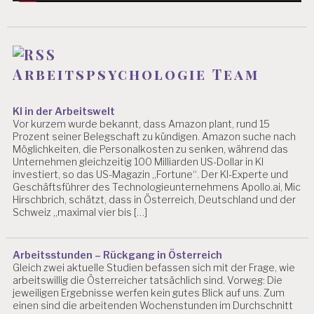
O
L
O
G
I
E
Arbeitspsychologie Team
B
L
O
KI in der Arbeitswelt
G
Vor kurzem wurde bekannt, dass Amazon plant, rund 15
Prozent seiner Belegschaft zu kündigen. Amazon suche nach
B
Möglichkeiten, die Personalkosten zu senken, während das
E
Unternehmen gleichzeitig 100 Milliarden US-Dollar in KI
L
investiert, so das US-Magazin „Fortune“. Der KI-Experte und
A
Geschäftsführer des Technologieunternehmens Apollo.ai, Mic
Hirschbrich, schätzt, dass in Österreich, Deutschland und der
S
Schweiz „maximal vier bis […]
T
U
N
G
Arbeitsstunden – Rückgang in Österreich
E
Gleich zwei aktuelle Studien befassen sich mit der Frage, wie
arbeitswillig die Österreicher tatsächlich sind. Vorweg: Die
N
jeweiligen Ergebnisse werfen kein gutes Blick auf uns. Zum
D
einen sind die arbeitenden Wochenstunden im Durchschnitt