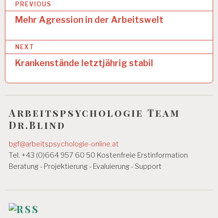
B
PREVIOUS
U
N
e
Mehr Agression in der Arbeitswelt
D
i
G
E
NEXT
t
S
U
Krankenstände letztjährig stabil
r
N
a
D
H
g
E
I
Arbeitspsychologie Team
s
T
Dr.Blind
n
A
R
bgf@arbeitspsychologie-online.at
a
B
Tel. +43 (0)664 957 60 50 Kostenfreie Erstinformation
v
E
Beratung - Projektierung - Evaluierung - Support
I
i
T
S
g
B
E
a
D