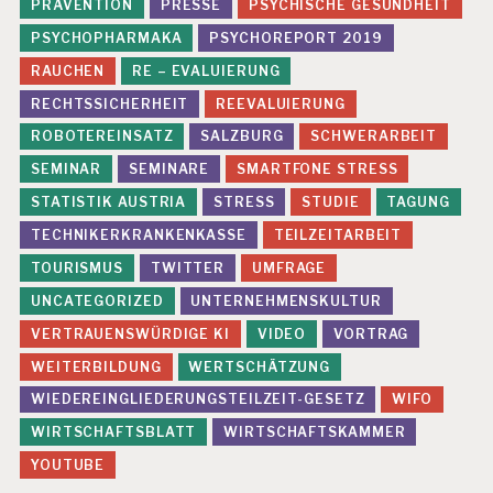
PRÄVENTION
PRESSE
PSYCHISCHE GESUNDHEIT
E
I
PSYCHOPHARMAKA
PSYCHOREPORT 2019
T
RAUCHEN
RE – EVALUIERUNG
P
RECHTSSICHERHEIT
REEVALUIERUNG
R
Ä
ROBOTEREINSATZ
SALZBURG
SCHWERARBEIT
S
SEMINAR
SEMINARE
SMARTFONE STRESS
E
N
STATISTIK AUSTRIA
STRESS
STUDIE
TAGUNG
T
I
TECHNIKERKRANKENKASSE
TEILZEITARBEIT
S
TOURISMUS
TWITTER
UMFRAGE
M
U
UNCATEGORIZED
UNTERNEHMENSKULTUR
S
VERTRAUENSWÜRDIGE KI
VIDEO
VORTRAG
P
WEITERBILDUNG
WERTSCHÄTZUNG
R
Ä
WIEDEREINGLIEDERUNGSTEILZEIT-GESETZ
WIFO
V
WIRTSCHAFTSBLATT
WIRTSCHAFTSKAMMER
E
N
YOUTUBE
T