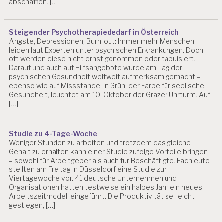
abschaffen. […]
I
A
N
Steigender Psychotherapiededarf in Österreich
B
Ängste, Depressionen, Burn-out: Immer mehr Menschen
L
leiden laut Experten unter psychischen Erkrankungen. Doch
I
oft werden diese nicht ernst genommen oder tabuisiert.
N
Darauf und auch auf Hilfsangebote wurde am Tag der
D
psychischen Gesundheit weltweit aufmerksam gemacht –
ebenso wie auf Missstände. In Grün, der Farbe für seelische
F
Gesundheit, leuchtet am 10. Oktober der Grazer Uhrturm. Auf
E
[…]
H
L
B
Studie zu 4-Tage-Woche
E
Weniger Stunden zu arbeiten und trotzdem das gleiche
A
Gehalt zu erhalten kann einer Studie zufolge Vorteile bringen
N
– sowohl für Arbeitgeber als auch für Beschäftigte. Fachleute
S
stellten am Freitag in Düsseldorf eine Studie zur
P
Viertagewoche vor. 41 deutsche Unternehmen und
R
Organisationen hatten testweise ein halbes Jahr ein neues
U
Arbeitszeitmodell eingeführt. Die Produktivität sei leicht
C
gestiegen, […]
H
U