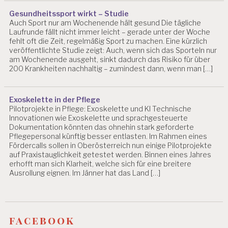
N
Gesundheitssport wirkt – Studie
G
Auch Sport nur am Wochenende hält gesund Die tägliche
E
Laufrunde fällt nicht immer leicht – gerade unter der Woche
N
fehlt oft die Zeit, regelmäßig Sport zu machen. Eine kürzlich
veröffentlichte Studie zeigt: Auch, wenn sich das Sporteln nur
G
am Wochenende ausgeht, sinkt dadurch das Risiko für über
E
200 Krankheiten nachhaltig – zumindest dann, wenn man […]
S
U
N
Exoskelette in der Pflege
D
Pilotprojekte in Pflege: Exoskelette und KI Technische
E
Innovationen wie Exoskelette und sprachgesteuerte
A
Dokumentation könnten das ohnehin stark geforderte
R
Pflegepersonal künftig besser entlasten. Im Rahmen eines
B
Fördercalls sollen in Oberösterreich nun einige Pilotprojekte
E
auf Praxistauglichkeit getestet werden. Binnen eines Jahres
I
erhofft man sich Klarheit, welche sich für eine breitere
T
Ausrollung eignen. Im Jänner hat das Land […]
G
E
S
U
facebook
N