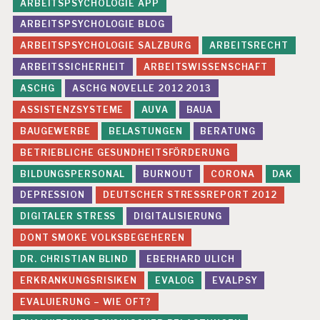
ARBEITSPSYCHOLOGIE APP
P
E
ARBEITSPSYCHOLOGIE BLOG
T
ARBEITSPSYCHOLOGIE SALZBURG
ARBEITSRECHT
E
N
ARBEITSSICHERHEIT
ARBEITSWISSENSCHAFT
Z
ASCHG
ASCHG NOVELLE 2012 2013
Z
E
ASSISTENZSYSTEME
AUVA
BAUA
N
BAUGEWERBE
BELASTUNGEN
BERATUNG
T
R
BETRIEBLICHE GESUNDHEITSFÖRDERUNG
U
M
BILDUNGSPERSONAL
BURNOUT
CORONA
DAK
A
DEPRESSION
DEUTSCHER STRESSREPORT 2012
R
B
DIGITALER STRESS
DIGITALISIERUNG
E
DONT SMOKE VOLKSBEGEHEREN
I
T
DR. CHRISTIAN BLIND
EBERHARD ULICH
S
ERKRANKUNGSRISIKEN
EVALOG
EVALPSY
P
S
EVALUIERUNG – WIE OFT?
Y