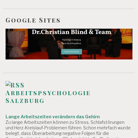
I
O
N
Google Sites
U
N
C
A
T
E
G
O
R
I
Z
E
Arbeitspsychologie
D
Salzburg
Lange Arbeitszeiten verändern das Gehirn
Zu lange Arbeitszeiten können zu Stress, Schlafstörungen
und Herz-Kreislauf-Problemen führen. Schon mehrfach wurde
belegt, dass Überarbeitung negative Folgen für die