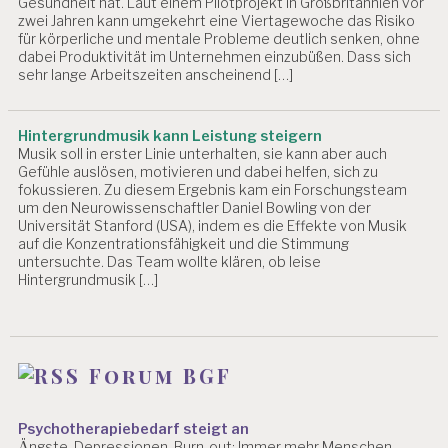
Gesundheit hat. Laut einem Pilotprojekt in Großbritannien vor
zwei Jahren kann umgekehrt eine Viertagewoche das Risiko
für körperliche und mentale Probleme deutlich senken, ohne
dabei Produktivität im Unternehmen einzubüßen. Dass sich
sehr lange Arbeitszeiten anscheinend […]
Hintergrundmusik kann Leistung steigern
Musik soll in erster Linie unterhalten, sie kann aber auch
Gefühle auslösen, motivieren und dabei helfen, sich zu
fokussieren. Zu diesem Ergebnis kam ein Forschungsteam
um den Neurowissenschaftler Daniel Bowling von der
Universität Stanford (USA), indem es die Effekte von Musik
auf die Konzentrationsfähigkeit und die Stimmung
untersuchte. Das Team wollte klären, ob leise
Hintergrundmusik […]
Forum BGF
Psychotherapiebedarf steigt an
Ängste, Depressionen, Burn-out: Immer mehr Menschen