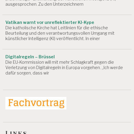
ausgesprochen. Zu den Unterzeichnern
B
E
I
T
Vatikan warnt vor unreflektierter KI-Kype
S
Die katholische Kirche hat Leitlinien für die ethische
Beurteilung und den verantwortungsvollen Umgang mit
P
künstlicher Intelligenz (KI) veröffentlicht. In einer
S
Y
C
H
Digitalregeln – Brüssel
O
Die EU-Kommission will mit mehr Schlagkraft gegen die
L
Verletzung von Digitalregeln in Europa vorgehen. „Ich werde
dafür sorgen, dass wir
O
G
E
A
R
B
E
I
T
S
Links