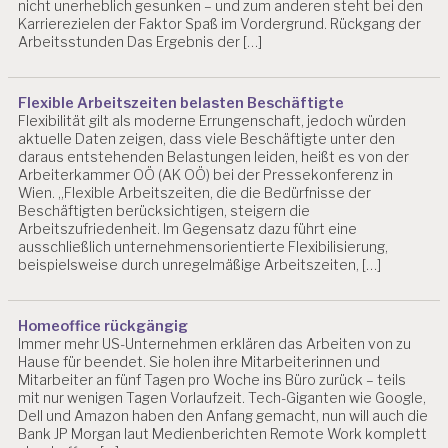
I
nicht unerheblich gesunken – und zum anderen steht bei den
G
Karrierezielen der Faktor Spaß im Vordergrund. Rückgang der
Arbeitsstunden Das Ergebnis der […]
I
T
A
L
Flexible Arbeitszeiten belasten Beschäftigte
E
Flexibilität gilt als moderne Errungenschaft, jedoch würden
R
aktuelle Daten zeigen, dass viele Beschäftigte unter den
daraus entstehenden Belastungen leiden, heißt es von der
S
Arbeiterkammer OÖ (AK OÖ) bei der Pressekonferenz in
T
Wien. „Flexible Arbeitszeiten, die die Bedürfnisse der
R
Beschäftigten berücksichtigen, steigern die
E
Arbeitszufriedenheit. Im Gegensatz dazu führt eine
S
ausschließlich unternehmensorientierte Flexibilisierung,
S
beispielsweise durch unregelmäßige Arbeitszeiten, […]
D
R
.
Homeoffice rückgängig
C
Immer mehr US-Unternehmen erklären das Arbeiten von zu
H
Hause für beendet. Sie holen ihre Mitarbeiterinnen und
Mitarbeiter an fünf Tagen pro Woche ins Büro zurück – teils
R
mit nur wenigen Tagen Vorlaufzeit. Tech-Giganten wie Google,
I
Dell und Amazon haben den Anfang gemacht, nun will auch die
S
Bank JP Morgan laut Medienberichten Remote Work komplett
T