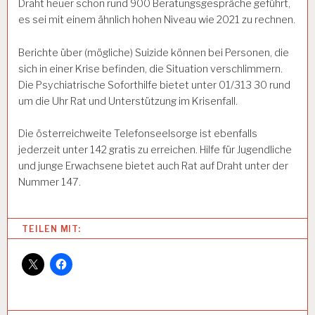
Draht heuer schon rund 900 Beratungsgespräche geführt,
es sei mit einem ähnlich hohen Niveau wie 2021 zu rechnen.
Berichte über (mögliche) Suizide können bei Personen, die
sich in einer Krise befinden, die Situation verschlimmern.
Die Psychiatrische Soforthilfe bietet unter 01/313 30 rund
um die Uhr Rat und Unterstützung im Krisenfall.
Die österreichweite Telefonseelsorge ist ebenfalls
jederzeit unter 142 gratis zu erreichen. Hilfe für Jugendliche
und junge Erwachsene bietet auch Rat auf Draht unter der
Nummer 147.
Categories:
TEILEN MIT:
A
R
B
E
I
T