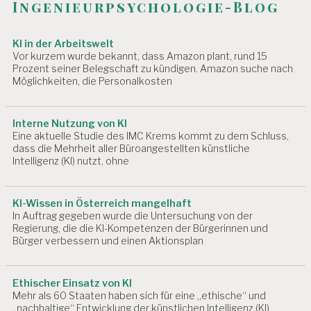
Ingenieurpsychologie-Blog
t
I
N
i
G
KI in der Arbeitswelt
U
o
Vor kurzem wurde bekannt, dass Amazon plant, rund 15
N
Prozent seiner Belegschaft zu kündigen. Amazon suche nach
G
n
Möglichkeiten, die Personalkosten
E
N
Interne Nutzung von KI
A
Eine aktuelle Studie des IMC Krems kommt zu dem Schluss,
R
dass die Mehrheit aller Büroangestellten künstliche
B
Intelligenz (KI) nutzt, ohne
E
I
T
KI-Wissen in Österreich mangelhaft
S
In Auftrag gegeben wurde die Untersuchung von der
P
Regierung, die die KI-Kompetenzen der Bürgerinnen und
L
Bürger verbessern und einen Aktionsplan
A
T
Z
Ethischer Einsatz von KI
Mehr als 60 Staaten haben sich für eine „ethische“ und
A
„nachhaltige“ Entwicklung der künstlichen Intelligenz (KI)
R