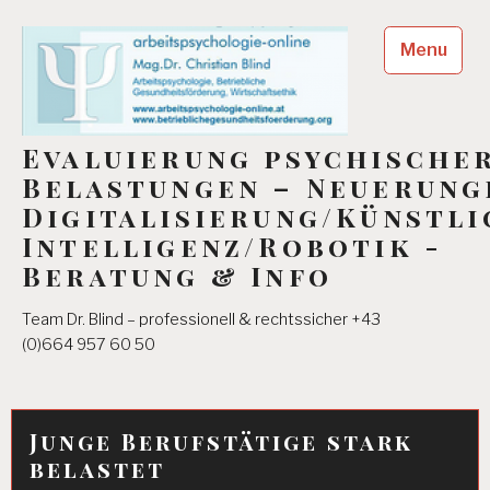
Skip
to
Menu
content
Evaluierung psychische
Belastungen – Neuerung
Digitalisierung/Künstli
Intelligenz/Robotik -
Beratung & Info
Team Dr. Blind – professionell & rechtssicher +43
(0)664 957 60 50
Junge Berufstätige stark
belastet