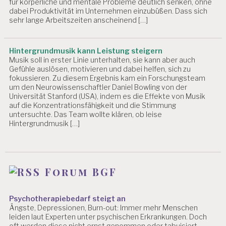
für körperliche und mentale Probleme deutlich senken, ohne
dabei Produktivität im Unternehmen einzubüßen. Dass sich
sehr lange Arbeitszeiten anscheinend […]
Hintergrundmusik kann Leistung steigern
Musik soll in erster Linie unterhalten, sie kann aber auch
Gefühle auslösen, motivieren und dabei helfen, sich zu
fokussieren. Zu diesem Ergebnis kam ein Forschungsteam
um den Neurowissenschaftler Daniel Bowling von der
Universität Stanford (USA), indem es die Effekte von Musik
auf die Konzentrationsfähigkeit und die Stimmung
untersuchte. Das Team wollte klären, ob leise
Hintergrundmusik […]
Forum BGF
Psychotherapiebedarf steigt an
Ängste, Depressionen, Burn-out: Immer mehr Menschen
leiden laut Experten unter psychischen Erkrankungen. Doch
oft werden diese nicht ernst genommen oder tabuisiert.