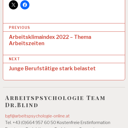
G
R
E
S
S
B
PREVIOUS
I
O
e
Arbeitsklimaindex 2022 – Thema
N
Arbeitszeiten
i
A
t
R
NEXT
B
r
E
Junge Berufstätige stark belastet
I
a
T
g
U
N
s
D
Arbeitspsychologie Team
G
n
Dr.Blind
E
S
a
U
bgf@arbeitspsychologie-online.at
v
N
Tel. +43 (0)664 957 60 50 Kostenfreie Erstinformation
D