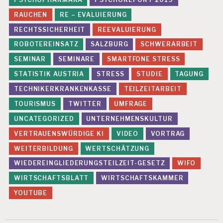
RAUCHEN
RE – EVALUIERUNG
RECHTSSICHERHEIT
REEVALUIERUNG
ROBOTEREINSATZ
SALZBURG
SCHWERARBEIT
SEMINAR
SEMINARE
SMARTFONE STRESS
STATISTIK AUSTRIA
STRESS
STUDIE
TAGUNG
TECHNIKERKRANKENKASSE
TEILZEITARBEIT
TOURISMUS
TWITTER
UMFRAGE
UNCATEGORIZED
UNTERNEHMENSKULTUR
VERTRAUENSWÜRDIGE KI
VIDEO
VORTRAG
WEITERBILDUNG
WERTSCHÄTZUNG
WIEDEREINGLIEDERUNGSTEILZEIT-GESETZ
WIFO
WIRTSCHAFTSBLATT
WIRTSCHAFTSKAMMER
YOUTUBE