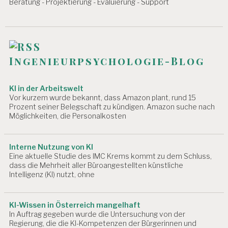
i
Beratung - Projektierung - Evaluierung - Support
H
E
g
I
T
a
A
t
Ingenieurpsychologie-Blog
R
i
B
E
o
KI in der Arbeitswelt
I
Vor kurzem wurde bekannt, dass Amazon plant, rund 15
T
n
Prozent seiner Belegschaft zu kündigen. Amazon suche nach
S
Möglichkeiten, die Personalkosten
F
Ä
H
Interne Nutzung von KI
I
Eine aktuelle Studie des IMC Krems kommt zu dem Schluss,
G
dass die Mehrheit aller Büroangestellten künstliche
K
Intelligenz (KI) nutzt, ohne
E
I
T
KI-Wissen in Österreich mangelhaft
A
In Auftrag gegeben wurde die Untersuchung von der
R
Regierung, die die KI-Kompetenzen der Bürgerinnen und