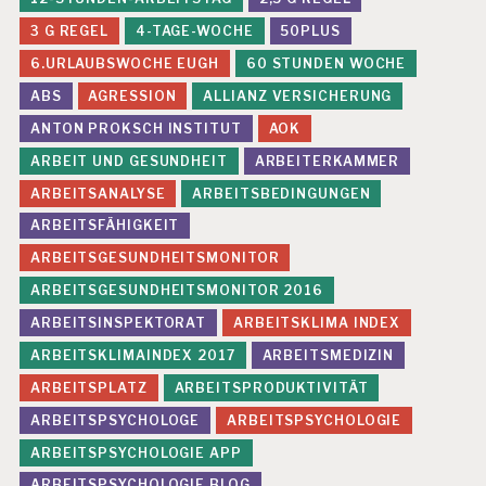
3 G REGEL
4-TAGE-WOCHE
50PLUS
6.URLAUBSWOCHE EUGH
60 STUNDEN WOCHE
ABS
AGRESSION
ALLIANZ VERSICHERUNG
ANTON PROKSCH INSTITUT
AOK
ARBEIT UND GESUNDHEIT
ARBEITERKAMMER
ARBEITSANALYSE
ARBEITSBEDINGUNGEN
ARBEITSFÄHIGKEIT
ARBEITSGESUNDHEITSMONITOR
ARBEITSGESUNDHEITSMONITOR 2016
ARBEITSINSPEKTORAT
ARBEITSKLIMA INDEX
ARBEITSKLIMAINDEX 2017
ARBEITSMEDIZIN
ARBEITSPLATZ
ARBEITSPRODUKTIVITÄT
ARBEITSPSYCHOLOGE
ARBEITSPSYCHOLOGIE
ARBEITSPSYCHOLOGIE APP
ARBEITSPSYCHOLOGIE BLOG