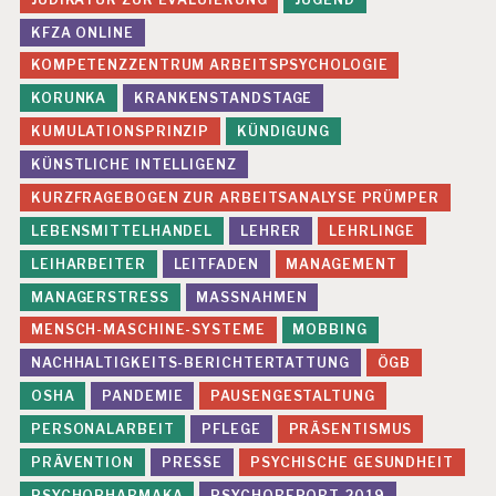
KFZA ONLINE
KOMPETENZZENTRUM ARBEITSPSYCHOLOGIE
KORUNKA
KRANKENSTANDSTAGE
KUMULATIONSPRINZIP
KÜNDIGUNG
KÜNSTLICHE INTELLIGENZ
KURZFRAGEBOGEN ZUR ARBEITSANALYSE PRÜMPER
LEBENSMITTELHANDEL
LEHRER
LEHRLINGE
LEIHARBEITER
LEITFADEN
MANAGEMENT
MANAGERSTRESS
MASSNAHMEN
MENSCH-MASCHINE-SYSTEME
MOBBING
NACHHALTIGKEITS-BERICHTERTATTUNG
ÖGB
OSHA
PANDEMIE
PAUSENGESTALTUNG
PERSONALARBEIT
PFLEGE
PRÄSENTISMUS
PRÄVENTION
PRESSE
PSYCHISCHE GESUNDHEIT
PSYCHOPHARMAKA
PSYCHOREPORT 2019