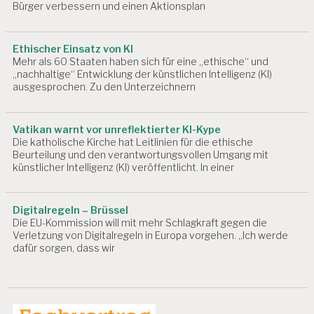
Bürger verbessern und einen Aktionsplan
B
E
I
T
Ethischer Einsatz von KI
S
Mehr als 60 Staaten haben sich für eine „ethische“ und
M
„nachhaltige“ Entwicklung der künstlichen Intelligenz (KI)
E
ausgesprochen. Zu den Unterzeichnern
D
I
Z
Vatikan warnt vor unreflektierter KI-Kype
I
Die katholische Kirche hat Leitlinien für die ethische
N
Beurteilung und den verantwortungsvollen Umgang mit
künstlicher Intelligenz (KI) veröffentlicht. In einer
A
R
B
Digitalregeln – Brüssel
E
Die EU-Kommission will mit mehr Schlagkraft gegen die
I
Verletzung von Digitalregeln in Europa vorgehen. „Ich werde
T
dafür sorgen, dass wir
S
P
S
Y
C