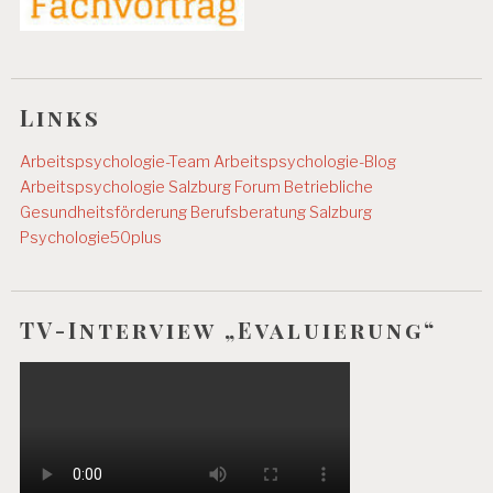
H
O
L
O
G
Links
I
E
Arbeitspsychologie-Team
Arbeitspsychologie-Blog
A
Arbeitspsychologie Salzburg
Forum Betriebliche
R
Gesundheitsförderung
Berufsberatung Salzburg
B
Psychologie50plus
E
I
T
S
P
TV-Interview „Evaluierung“
S
Y
C
H
O
L
O
G