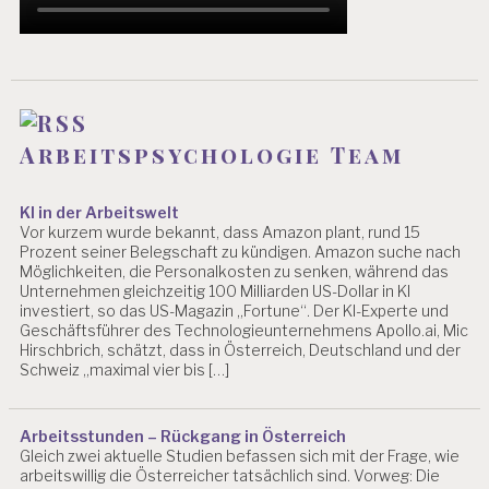
I
E
B
L
O
G
Arbeitspsychologie Team
A
R
B
KI in der Arbeitswelt
E
Vor kurzem wurde bekannt, dass Amazon plant, rund 15
I
Prozent seiner Belegschaft zu kündigen. Amazon suche nach
T
Möglichkeiten, die Personalkosten zu senken, während das
S
Unternehmen gleichzeitig 100 Milliarden US-Dollar in KI
S
investiert, so das US-Magazin „Fortune“. Der KI-Experte und
I
Geschäftsführer des Technologieunternehmens Apollo.ai, Mic
C
Hirschbrich, schätzt, dass in Österreich, Deutschland und der
H
Schweiz „maximal vier bis […]
E
R
H
Arbeitsstunden – Rückgang in Österreich
E
Gleich zwei aktuelle Studien befassen sich mit der Frage, wie
I
arbeitswillig die Österreicher tatsächlich sind. Vorweg: Die