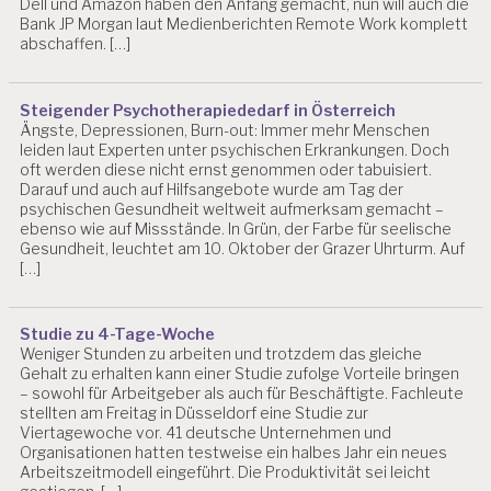
Dell und Amazon haben den Anfang gemacht, nun will auch die
Bank JP Morgan laut Medienberichten Remote Work komplett
abschaffen. […]
Steigender Psychotherapiededarf in Österreich
Ängste, Depressionen, Burn-out: Immer mehr Menschen
leiden laut Experten unter psychischen Erkrankungen. Doch
oft werden diese nicht ernst genommen oder tabuisiert.
Darauf und auch auf Hilfsangebote wurde am Tag der
psychischen Gesundheit weltweit aufmerksam gemacht –
ebenso wie auf Missstände. In Grün, der Farbe für seelische
Gesundheit, leuchtet am 10. Oktober der Grazer Uhrturm. Auf
[…]
Studie zu 4-Tage-Woche
Weniger Stunden zu arbeiten und trotzdem das gleiche
Gehalt zu erhalten kann einer Studie zufolge Vorteile bringen
– sowohl für Arbeitgeber als auch für Beschäftigte. Fachleute
stellten am Freitag in Düsseldorf eine Studie zur
Viertagewoche vor. 41 deutsche Unternehmen und
Organisationen hatten testweise ein halbes Jahr ein neues
Arbeitszeitmodell eingeführt. Die Produktivität sei leicht