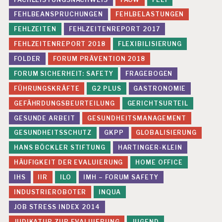
FEHLBEANSPRUCHUNGEN
FEHLBELASTUNGEN
FEHLZEITEN
FEHLZEITENREPORT 2017
FEHLZEITENREPORT 2018
FLEXIBILISIERUNG
FOLDER
FORUM PRÄVENTION 2018
FORUM SICHERHEIT: SAFETY
FRAGEBOGEN
FÜHRUNGSKRÄFTE
G2 PLUS
GASTRONOMIE
GEFÄHRDUNGSBEURTEILUNG
GERICHTSURTEIL
GESUNDE ARBEIT
GESUNDHEITSMANAGEMENT
GESUNDHEITSSCHUTZ
GKPP
GLOBALISIERUNG
HANS BÖCKLER STIFTUNG
HARTINGER-KLEIN
HÄUFIGKEIT DER EVALUIERUNG
HOME OFFICE
IHS
IIR
ILO
IMH – FORUM SAFETY
INDUSTRIEROBOTER
INQUA
JOB STRESS INDEX 2014
JUDIKATUR ZUR EVALUIERUNG
JUGEND