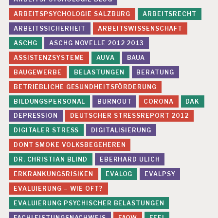
ARBEITSPSYCHOLOGIE SALZBURG
ARBEITSRECHT
ARBEITSSICHERHEIT
ARBEITSWISSENSCHAFT
ASCHG
ASCHG NOVELLE 2012 2013
ASSISTENZSYSTEME
AUVA
BAUA
BAUGEWERBE
BELASTUNGEN
BERATUNG
BETRIEBLICHE GESUNDHEITSFÖRDERUNG
BILDUNGSPERSONAL
BURNOUT
CORONA
DAK
DEPRESSION
DEUTSCHER STRESSREPORT 2012
DIGITALER STRESS
DIGITALISIERUNG
DONT SMOKE VOLKSBEGEHEREN
DR. CHRISTIAN BLIND
EBERHARD ULICH
ERKRANKUNGSRISIKEN
EVALOG
EVALPSY
EVALUIERUNG – WIE OFT?
EVALUIERUNG PSYCHISCHER BELASTUNGEN
FACHLEISTUNGSNACHWEIS
FAOW
FEEI