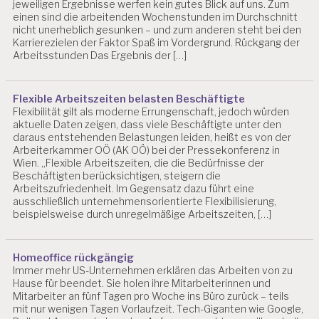
T
jeweiligen Ergebnisse werfen kein gutes Blick auf uns. Zum
einen sind die arbeitenden Wochenstunden im Durchschnitt
U
nicht unerheblich gesunken – und zum anderen steht bei den
N
Karrierezielen der Faktor Spaß im Vordergrund. Rückgang der
C
Arbeitsstunden Das Ergebnis der […]
A
T
E
Flexible Arbeitszeiten belasten Beschäftigte
G
Flexibilität gilt als moderne Errungenschaft, jedoch würden
O
aktuelle Daten zeigen, dass viele Beschäftigte unter den
R
daraus entstehenden Belastungen leiden, heißt es von der
I
Arbeiterkammer OÖ (AK OÖ) bei der Pressekonferenz in
Z
Wien. „Flexible Arbeitszeiten, die die Bedürfnisse der
E
Beschäftigten berücksichtigen, steigern die
D
Arbeitszufriedenheit. Im Gegensatz dazu führt eine
ausschließlich unternehmensorientierte Flexibilisierung,
beispielsweise durch unregelmäßige Arbeitszeiten, […]
Homeoffice rückgängig
Immer mehr US-Unternehmen erklären das Arbeiten von zu
Hause für beendet. Sie holen ihre Mitarbeiterinnen und
Mitarbeiter an fünf Tagen pro Woche ins Büro zurück – teils
mit nur wenigen Tagen Vorlaufzeit. Tech-Giganten wie Google,