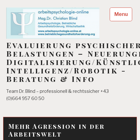
Skip
to
Menu
content
Evaluierung psychische
Belastungen – Neuerung
Digitalisierung/Künstli
Intelligenz/Robotik -
Beratung & Info
Team Dr. Blind – professionell & rechtssicher +43
(0)664 957 60 50
Mehr Agression in der
Arbeitswelt