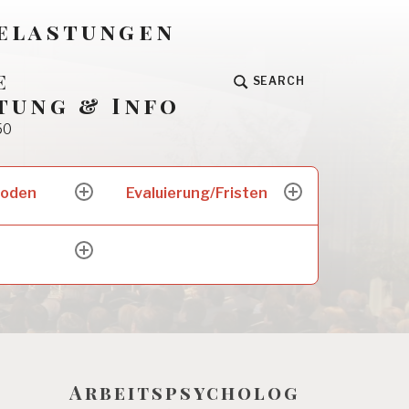
Belastungen
e
SEARCH
tung & Info
50
hoden
Evaluierung/Fristen
expand
expand
child
child
menu
menu
expand
child
menu
Arbeitspsycholog