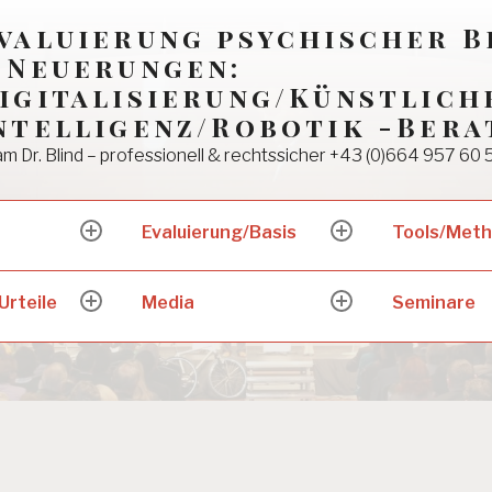
valuierung psychischer 
 Neuerungen:
igitalisierung/Künstlich
ntelligenz/Robotik -Bera
m Dr. Blind – professionell & rechtssicher +43 (0)664 957 60 
Evaluierung/Basis
Tools/Met
expand
expand
child
child
menu
menu
Urteile
Media
Seminare
expand
expand
child
child
menu
menu