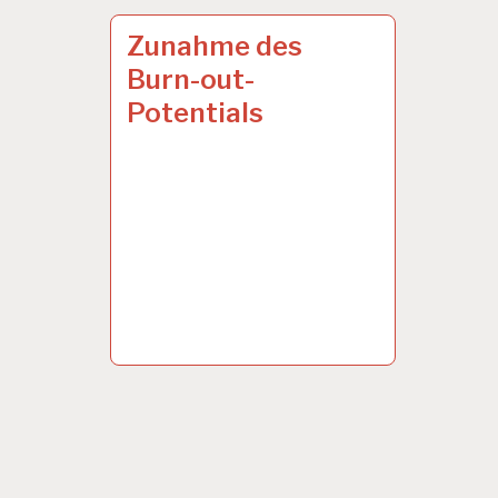
ARBEITERKAMMER…
28 JUNI 2016
Zunahme des
Burn-out-
Potentials