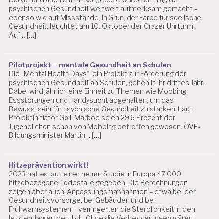
psychischen Gesundheit weltweit aufmerksam gemacht –
ebenso wie auf Missstände. In Grün, der Farbe für seelische
Gesundheit, leuchtet am 10. Oktober der Grazer Uhrturm.
Auf… […]
Pilotprojekt – mentale Gesundheit an Schulen
Die „Mental Health Days“, ein Projekt zur Förderung der
psychischen Gesundheit an Schulen, gehen in ihr drittes Jahr.
Dabei wird jährlich eine Einheit zu Themen wie Mobbing,
Essstörungen und Handysucht abgehalten, um das
Bewusstsein für psychische Gesundheit zu stärken. Laut
Projektinitiator Golli Marboe seien 29,6 Prozent der
Jugendlichen schon von Mobbing betroffen gewesen. ÖVP-
Bildungsminister Martin… […]
Hitzeprävention wirkt!
2023 hat es laut einer neuen Studie in Europa 47.000
hitzebezogene Todesfälle gegeben. Die Berechnungen
zeigen aber auch: Anpassungsmaßnahmen – etwa bei der
Gesundheitsvorsorge, bei Gebäuden und bei
Frühwarnsystemen – verringerten die Sterblichkeit in den
letzten Jahren deutlich. Ohne die Verbesserungen wären