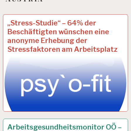
ALLIANZ
23 FEB. 2017
„Stress-Studie“ – 64% der
VERSICHERUNG…
Beschäftigten wünschen eine
anonyme Erhebung der
Stressfaktoren am Arbeitsplatz
ARBEIT
7 JAN. 2016
Arbeitsgesundheitsmonitor OÖ –
UND