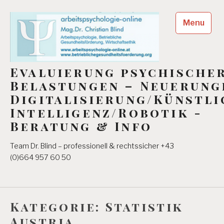
Skip
to
Menu
content
Evaluierung psychische
Belastungen – Neuerung
Digitalisierung/Künstli
Intelligenz/Robotik -
Beratung & Info
Team Dr. Blind – professionell & rechtssicher +43
(0)664 957 60 50
Kategorie:
Statistik
Austria