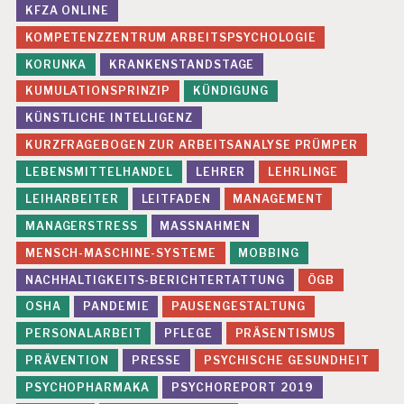
KFZA ONLINE
KOMPETENZZENTRUM ARBEITSPSYCHOLOGIE
KORUNKA
KRANKENSTANDSTAGE
KUMULATIONSPRINZIP
KÜNDIGUNG
KÜNSTLICHE INTELLIGENZ
KURZFRAGEBOGEN ZUR ARBEITSANALYSE PRÜMPER
LEBENSMITTELHANDEL
LEHRER
LEHRLINGE
LEIHARBEITER
LEITFADEN
MANAGEMENT
MANAGERSTRESS
MASSNAHMEN
MENSCH-MASCHINE-SYSTEME
MOBBING
NACHHALTIGKEITS-BERICHTERTATTUNG
ÖGB
OSHA
PANDEMIE
PAUSENGESTALTUNG
PERSONALARBEIT
PFLEGE
PRÄSENTISMUS
PRÄVENTION
PRESSE
PSYCHISCHE GESUNDHEIT
PSYCHOPHARMAKA
PSYCHOREPORT 2019