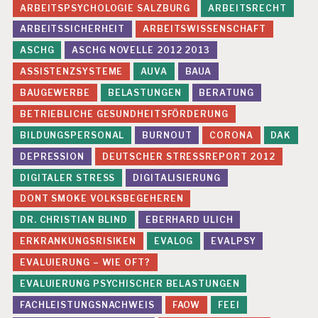
ARBEITSPSYCHOLOGIE SALZBURG
ARBEITSRECHT
ARBEITSSICHERHEIT
ARBEITSWISSENSCHAFT
ASCHG
ASCHG NOVELLE 2012 2013
ASSISTENZSYSTEME
AUVA
BAUA
BAUGEWERBE
BELASTUNGEN
BERATUNG
BETRIEBLICHE GESUNDHEITSFÖRDERUNG
BILDUNGSPERSONAL
BURNOUT
CORONA
DAK
DEPRESSION
DEUTSCHER STRESSREPORT 2012
DIGITALER STRESS
DIGITALISIERUNG
DONT SMOKE VOLKSBEGEHEREN
DR. CHRISTIAN BLIND
EBERHARD ULICH
ERKRANKUNGSRISIKEN
EVALOG
EVALPSY
EVALUIERUNG – WIE OFT?
EVALUIERUNG PSYCHISCHER BELASTUNGEN
FACHLEISTUNGSNACHWEIS
FAOW
FEEI