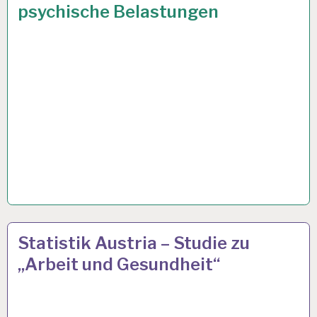
psychische Belastungen
GESUNDHEIT…
ARBEIT
25 NOV. 2014
Statistik Austria – Studie zu
UND
„Arbeit und Gesundheit“
GESUNDHEIT…