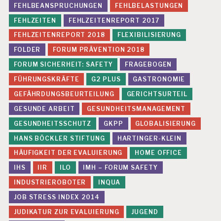
FEHLBEANSPRUCHUNGEN
FEHLBELASTUNGEN
FEHLZEITEN
FEHLZEITENREPORT 2017
FEHLZEITENREPORT 2018
FLEXIBILISIERUNG
FOLDER
FORUM PRÄVENTION 2018
FORUM SICHERHEIT: SAFETY
FRAGEBOGEN
FÜHRUNGSKRÄFTE
G2 PLUS
GASTRONOMIE
GEFÄHRDUNGSBEURTEILUNG
GERICHTSURTEIL
GESUNDE ARBEIT
GESUNDHEITSMANAGEMENT
GESUNDHEITSSCHUTZ
GKPP
GLOBALISIERUNG
HANS BÖCKLER STIFTUNG
HARTINGER-KLEIN
HÄUFIGKEIT DER EVALUIERUNG
HOME OFFICE
IHS
IIR
ILO
IMH – FORUM SAFETY
INDUSTRIEROBOTER
INQUA
JOB STRESS INDEX 2014
JUDIKATUR ZUR EVALUIERUNG
JUGEND