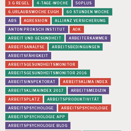
3 G REGEL
4-TAGE-WOCHE
50PLUS
6.URLAUBSWOCHE EUGH
60 STUNDEN WOCHE
ABS
AGRESSION
ALLIANZ VERSICHERUNG
ANTON PROKSCH INSTITUT
AOK
ARBEIT UND GESUNDHEIT
ARBEITERKAMMER
ARBEITSANALYSE
ARBEITSBEDINGUNGEN
ARBEITSFÄHIGKEIT
ARBEITSGESUNDHEITSMONITOR
ARBEITSGESUNDHEITSMONITOR 2016
ARBEITSINSPEKTORAT
ARBEITSKLIMA INDEX
ARBEITSKLIMAINDEX 2017
ARBEITSMEDIZIN
ARBEITSPLATZ
ARBEITSPRODUKTIVITÄT
ARBEITSPSYCHOLOGE
ARBEITSPSYCHOLOGIE
ARBEITSPSYCHOLOGIE APP
ARBEITSPSYCHOLOGIE BLOG