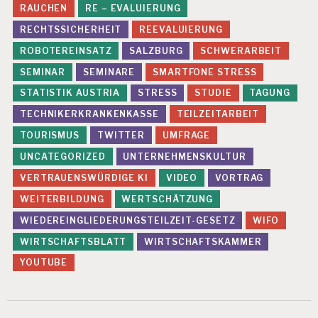
RAUCHEN
RE – EVALUIERUNG
RECHTSSICHERHEIT
REEVALUIERUNG
ROBOTEREINSATZ
SALZBURG
SCHWERARBEIT
SEMINAR
SEMINARE
SMARTFONE STRESS
STATISTIK AUSTRIA
STRESS
STUDIE
TAGUNG
TECHNIKERKRANKENKASSE
TEILZEITARBEIT
TOURISMUS
TWITTER
UMFRAGE
UNCATEGORIZED
UNTERNEHMENSKULTUR
VERTRAUENSWÜRDIGE KI
VIDEO
VORTRAG
WEITERBILDUNG
WERTSCHÄTZUNG
WIEDEREINGLIEDERUNGSTEILZEIT-GESETZ
WIFO
WIRTSCHAFTSBLATT
WIRTSCHAFTSKAMMER
YOUTUBE