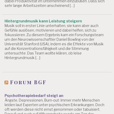
dabei Produktivität im Unternehmen einzubüßen. Dass sich
sehr lange Arbeitszeiten anscheinend […]
Hintergrundmusik kann Leistung steigern
Musik soll in erster Linie unterhalten, sie kann aber auch
Gefühle auslösen, motivieren und dabei helfen, sich zu
fokussieren. Zu diesem Ergebnis kam ein Forschungsteam
um den Neurowissenschaftler Daniel Bowling von der
Universität Stanford (USA), indem es die Effekte von Musik
auf die Konzentrationsfähigkeit und die Stimmung
untersuchte. Das Team wollte klären, ob leise
Hintergrundmusik […]
Forum BGF
Psychotherapiebedarf steigt an
Ängste, Depressionen, Burn-out: Immer mehr Menschen
leiden laut Experten unter psychischen Erkrankungen. Doch
oft werden diese nicht ernst genommen oder tabuisiert.
Darauf und auch auf Hilfsangebote wurde am Tag der