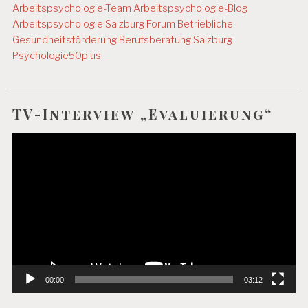
Arbeitspsychologie-Team
Arbeitspsychologie-Blog
Arbeitspsychologie Salzburg
Forum Betriebliche
Gesundheitsförderung
Berufsberatung Salzburg
Psychologie50plus
TV-Interview „Evaluierung“
Video-
Player
00:00
03:12