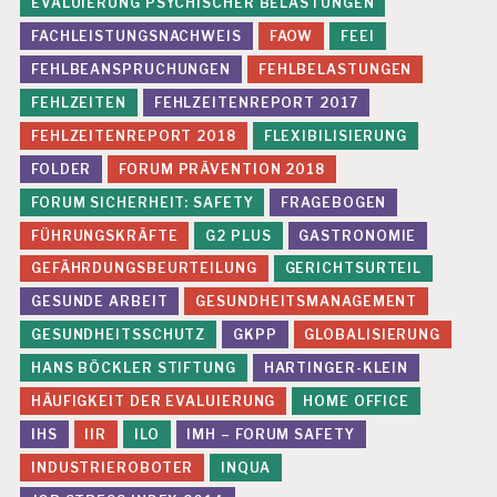
EVALUIERUNG PSYCHISCHER BELASTUNGEN
FACHLEISTUNGSNACHWEIS
FAOW
FEEI
FEHLBEANSPRUCHUNGEN
FEHLBELASTUNGEN
FEHLZEITEN
FEHLZEITENREPORT 2017
FEHLZEITENREPORT 2018
FLEXIBILISIERUNG
FOLDER
FORUM PRÄVENTION 2018
FORUM SICHERHEIT: SAFETY
FRAGEBOGEN
FÜHRUNGSKRÄFTE
G2 PLUS
GASTRONOMIE
GEFÄHRDUNGSBEURTEILUNG
GERICHTSURTEIL
GESUNDE ARBEIT
GESUNDHEITSMANAGEMENT
GESUNDHEITSSCHUTZ
GKPP
GLOBALISIERUNG
HANS BÖCKLER STIFTUNG
HARTINGER-KLEIN
HÄUFIGKEIT DER EVALUIERUNG
HOME OFFICE
IHS
IIR
ILO
IMH – FORUM SAFETY
INDUSTRIEROBOTER
INQUA