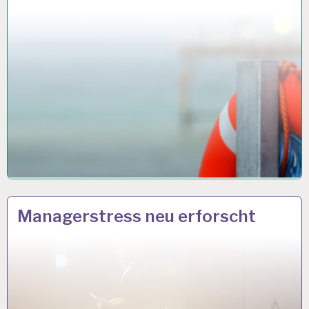
12-
22 JUNI 2018
Managerstress neu erforscht
STUNDEN-
ARBEITSTAG…