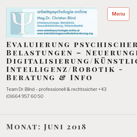
Skip
to
Menu
content
Evaluierung psychische
Belastungen – Neuerung
Digitalisierung/Künstli
Intelligenz/Robotik -
Beratung & Info
Team Dr. Blind – professionell & rechtssicher +43
(0)664 957 60 50
Monat:
Juni 2018