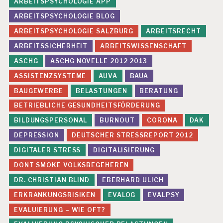
ARBEITSPSYCHOLOGIE APP
ARBEITSPSYCHOLOGIE BLOG
ARBEITSPSYCHOLOGIE SALZBURG
ARBEITSRECHT
ARBEITSSICHERHEIT
ARBEITSWISSENSCHAFT
ASCHG
ASCHG NOVELLE 2012 2013
ASSISTENZSYSTEME
AUVA
BAUA
BAUGEWERBE
BELASTUNGEN
BERATUNG
BETRIEBLICHE GESUNDHEITSFÖRDERUNG
BILDUNGSPERSONAL
BURNOUT
CORONA
DAK
DEPRESSION
DEUTSCHER STRESSREPORT 2012
DIGITALER STRESS
DIGITALISIERUNG
DONT SMOKE VOLKSBEGEHEREN
DR. CHRISTIAN BLIND
EBERHARD ULICH
ERKRANKUNGSRISIKEN
EVALOG
EVALPSY
EVALUIERUNG – WIE OFT?