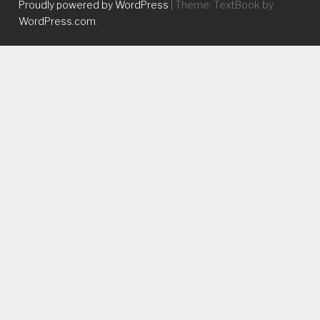
Proudly powered by WordPress
|
Theme: TextBook by
WordPress.com
.