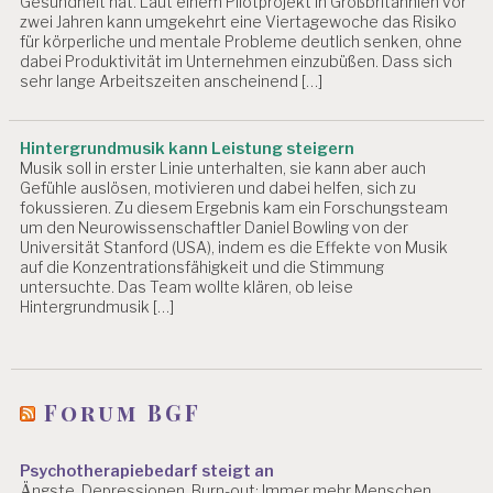
Gesundheit hat. Laut einem Pilotprojekt in Großbritannien vor
zwei Jahren kann umgekehrt eine Viertagewoche das Risiko
für körperliche und mentale Probleme deutlich senken, ohne
dabei Produktivität im Unternehmen einzubüßen. Dass sich
sehr lange Arbeitszeiten anscheinend […]
Hintergrundmusik kann Leistung steigern
Musik soll in erster Linie unterhalten, sie kann aber auch
Gefühle auslösen, motivieren und dabei helfen, sich zu
fokussieren. Zu diesem Ergebnis kam ein Forschungsteam
um den Neurowissenschaftler Daniel Bowling von der
Universität Stanford (USA), indem es die Effekte von Musik
auf die Konzentrationsfähigkeit und die Stimmung
untersuchte. Das Team wollte klären, ob leise
Hintergrundmusik […]
Forum BGF
Psychotherapiebedarf steigt an
Ängste, Depressionen, Burn-out: Immer mehr Menschen