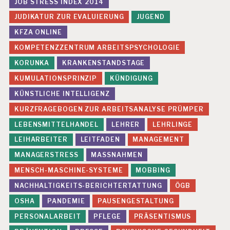
JOB STRESS INDEX 2014
JUDIKATUR ZUR EVALUIERUNG
JUGEND
KFZA ONLINE
KOMPETENZZENTRUM ARBEITSPSYCHOLOGIE
KORUNKA
KRANKENSTANDSTAGE
KUMULATIONSPRINZIP
KÜNDIGUNG
KÜNSTLICHE INTELLIGENZ
KURZFRAGEBOGEN ZUR ARBEITSANALYSE PRÜMPER
LEBENSMITTELHANDEL
LEHRER
LEHRLINGE
LEIHARBEITER
LEITFADEN
MANAGEMENT
MANAGERSTRESS
MASSNAHMEN
MENSCH-MASCHINE-SYSTEME
MOBBING
NACHHALTIGKEITS-BERICHTERTATTUNG
ÖGB
OSHA
PANDEMIE
PAUSENGESTALTUNG
PERSONALARBEIT
PFLEGE
PRÄSENTISMUS