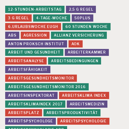
12-STUNDEN-ARBEITSTAG
2,5 G REGEL
3 G REGEL
4-TAGE-WOCHE
50PLUS
6.URLAUBSWOCHE EUGH
60 STUNDEN WOCHE
ABS
AGRESSION
ALLIANZ VERSICHERUNG
ANTON PROKSCH INSTITUT
AOK
ARBEIT UND GESUNDHEIT
ARBEITERKAMMER
ARBEITSANALYSE
ARBEITSBEDINGUNGEN
ARBEITSFÄHIGKEIT
ARBEITSGESUNDHEITSMONITOR
ARBEITSGESUNDHEITSMONITOR 2016
ARBEITSINSPEKTORAT
ARBEITSKLIMA INDEX
ARBEITSKLIMAINDEX 2017
ARBEITSMEDIZIN
ARBEITSPLATZ
ARBEITSPRODUKTIVITÄT
ARBEITSPSYCHOLOGE
ARBEITSPSYCHOLOGIE