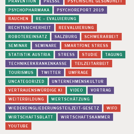
PRÄVENTION
PRESSE
PSYCHISCHE GESUNDHEIT
PSYCHOPHARMAKA
PSYCHOREPORT 2019
RAUCHEN
RE – EVALUIERUNG
RECHTSSICHERHEIT
REEVALUIERUNG
ROBOTEREINSATZ
SALZBURG
SCHWERARBEIT
SEMINAR
SEMINARE
SMARTFONE STRESS
STATISTIK AUSTRIA
STRESS
STUDIE
TAGUNG
TECHNIKERKRANKENKASSE
TEILZEITARBEIT
TOURISMUS
TWITTER
UMFRAGE
UNCATEGORIZED
UNTERNEHMENSKULTUR
VERTRAUENSWÜRDIGE KI
VIDEO
VORTRAG
WEITERBILDUNG
WERTSCHÄTZUNG
WIEDEREINGLIEDERUNGSTEILZEIT-GESETZ
WIFO
WIRTSCHAFTSBLATT
WIRTSCHAFTSKAMMER
YOUTUBE