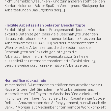
nicht unerheblich gesunken – und zum anderen steht bei den
Karrierezielen der Faktor Spaß im Vordergrund. Rückgang der
Arbeitsstunden Das Ergebnis der […]
Flexible Arbeitszeiten belasten Beschäftigte
Flexibilität gilt als moderne Errungenschaft, jedoch würden
aktuelle Daten zeigen, dass viele Beschäftigte unter den
daraus entstehenden Belastungen leiden, heißt es von der
Arbeiterkammer OÖ (AK OÖ) bei der Pressekonferenz in
Wien. „Flexible Arbeitszeiten, die die Bedürfnisse der
Beschäftigten berücksichtigen, steigern die
Arbeitszufriedenheit. Im Gegensatz dazu führt eine
ausschließlich unternehmensorientierte Flexibilisierung,
beispielsweise durch unregelmäßige Arbeitszeiten, […]
Homeoffice rückgängig
Immer mehr US-Unternehmen erklären das Arbeiten von zu
Hause für beendet. Sie holen ihre Mitarbeiterinnen und
Mitarbeiter an fünf Tagen pro Woche ins Büro zurück – teils
mit nur wenigen Tagen Vorlaufzeit. Tech-Giganten wie Google,
Dell und Amazon haben den Anfang gemacht, nun will auch die
Bank JP Morgan laut Medienberichten Remote Work komplett