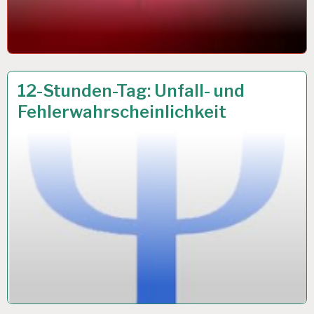
12-
13 JUNI 2018
12-Stunden-Tag: Unfall- und
STUNDEN-
Fehlerwahrscheinlichkeit
ARBEITSTAG…