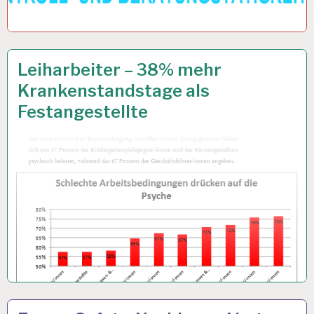
ARBEIT
16 AUG. 2017
Leiharbeiter – 38% mehr
UND
Krankenstandstage als
GESUNDHEIT…
Festangestellte
ARBEIT
6 JULI 2017