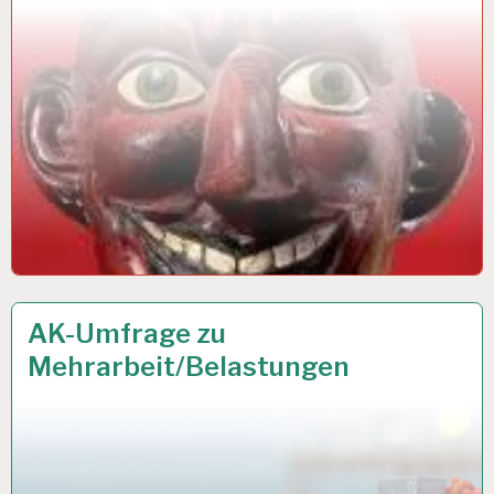
12-
26 JUNI 2018
AK-Umfrage zu
STUNDEN-
Mehrarbeit/Belastungen
ARBEITSTAG…