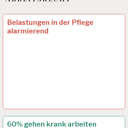
12-
11 NOV. 2024
Belastungen in der Pflege
STUNDEN-
alarmierend
ARBEITSTAG…
12-
4 OKT. 2024
60% gehen krank arbeiten
STUNDEN-