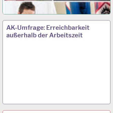
12-
10 APR. 2018
AK-Umfrage: Erreichbarkeit
STUNDEN-
außerhalb der Arbeitszeit
ARBEITSTAG…