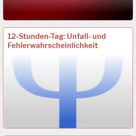
12-
13 JUNI 2018
12-Stunden-Tag: Unfall- und
STUNDEN-
Fehlerwahrscheinlichkeit
ARBEITSTAG…