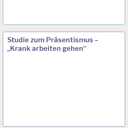
12-
28 OKT. 2019
Studie zum Präsentismus –
STUNDEN-
„Krank arbeiten gehen“
ARBEITSTAG…