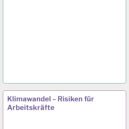
ARBEITSTAG…
50PLUS…
25 APR. 2024
Klimawandel – Risiken für
Arbeitskräfte