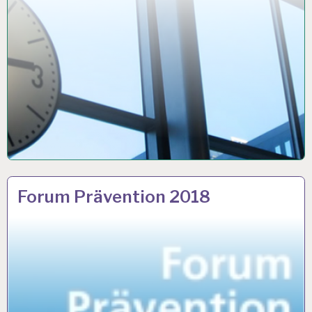
ARBEIT
28 FEB. 2018
Forum Prävention 2018
UND
GESUNDHEIT…