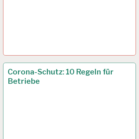
50PLUS…
17 APR. 2020
Corona-Schutz: 10 Regeln für
Betriebe