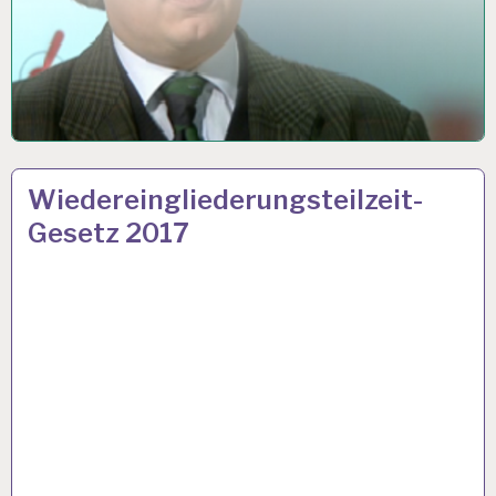
ARBEIT
21 FEB. 2017
Wiedereingliederungsteilzeit-
UND
Gesetz 2017
GESUNDHEIT…