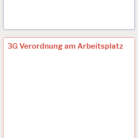
ARBEIT
26 OKT. 2021
3G Verordnung am Arbeitsplatz
UND
GESUNDHEIT…