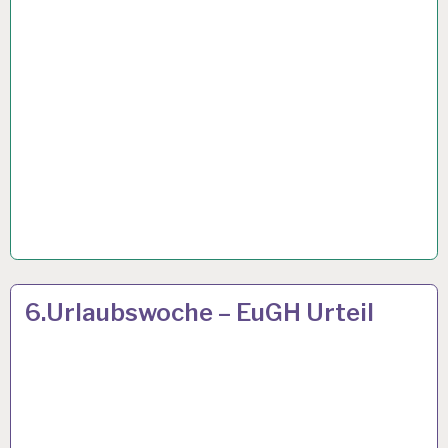
12-
13 MÄRZ 2019
6.Urlaubswoche – EuGH Urteil
STUNDEN-
ARBEITSTAG…