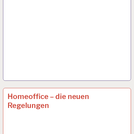
ARBEIT
6 APR. 2021
Homeoffice – die neuen
UND
Regelungen
GESUNDHEIT…