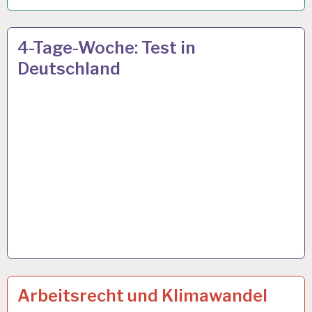
4-
22 SEP. 2023
4-Tage-Woche: Test in
TAGE-
Deutschland
WOCHE…
12-
26 JULI 2023
Arbeitsrecht und Klimawandel
STUNDEN-