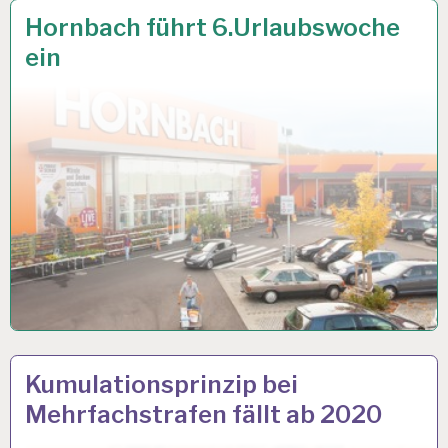
12-
7 JUNI 2018
Hornbach führt 6.Urlaubswoche
STUNDEN-
ein
ARBEITSTAG…
12-
4 JUNI 2018
Kumulationsprinzip bei
STUNDEN-
Mehrfachstrafen fällt ab 2020
ARBEITSTAG…