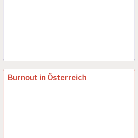
12-
14 APR. 2024
Burnout in Österreich
STUNDEN-
ARBEITSTAG…