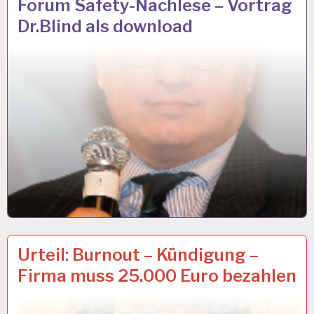
Forum Safety-Nachlese – Vortrag
UND
Dr.Blind als download
GESUNDHEIT…
ARBEITSFÄHIGKEIT…
16 JUNI 2017
Urteil: Burnout – Kündigung –
Firma muss 25.000 Euro bezahlen