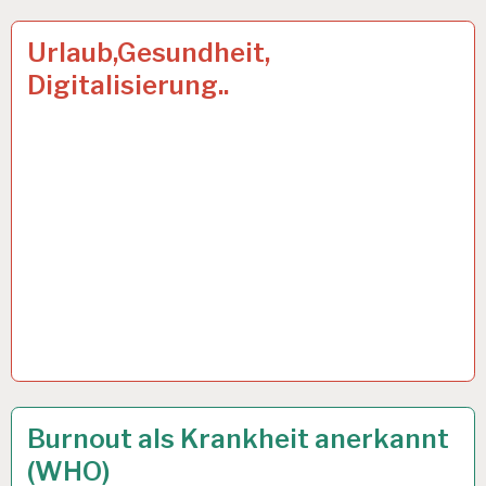
12-
23 AUG. 2019
Urlaub,Gesundheit,
STUNDEN-
Digitalisierung..
ARBEITSTAG…
12-
27 MAI 2019
Burnout als Krankheit anerkannt
STUNDEN-
(WHO)
ARBEITSTAG…