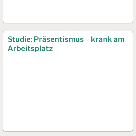
12-
19 DEZ. 2018
Studie: Präsentismus – krank am
STUNDEN-
Arbeitsplatz
ARBEITSTAG…