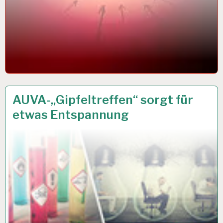
ARBEIT
17 APR. 2018
AUVA-„Gipfeltreffen“ sorgt für
UND
etwas Entspannung
GESUNDHEIT…