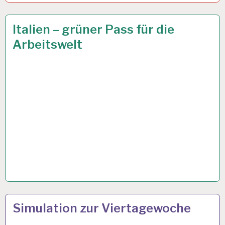
50PLUS…
15 OKT. 2021
Italien – grüner Pass für die
Arbeitswelt
4-
14 JULI 2021
Simulation zur Viertagewoche
TAGE-
WOCHE…