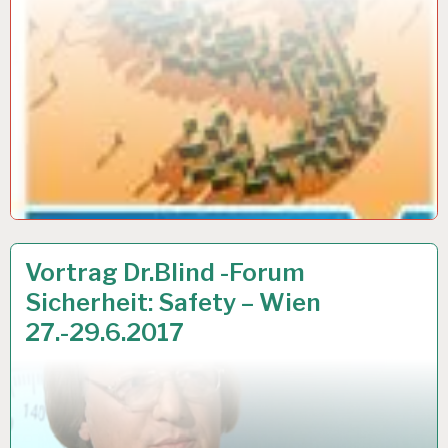
ARBEIT
31 MÄRZ 2017
Vortrag Dr.Blind -Forum
UND
Sicherheit: Safety – Wien
GESUNDHEIT…
27.-29.6.2017