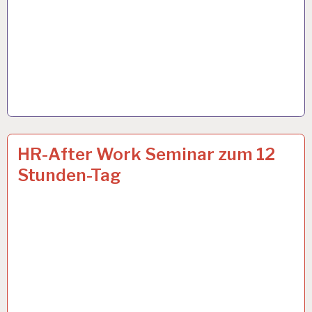
12-
29 JAN. 2019
HR-After Work Seminar zum 12
STUNDEN-
Stunden-Tag
ARBEITSTAG…