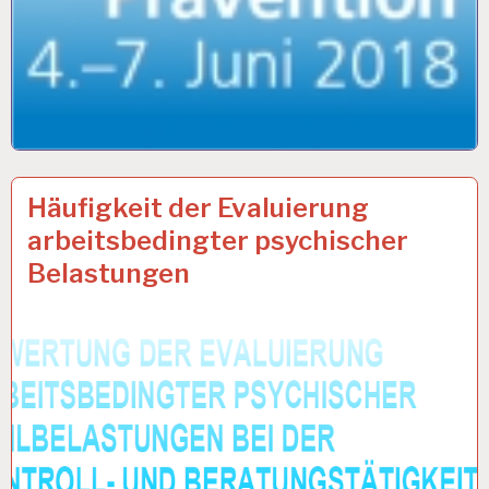
ARBEIT
3 OKT. 2017
Häufigkeit der Evaluierung
UND
arbeitsbedingter psychischer
GESUNDHEIT…
Belastungen