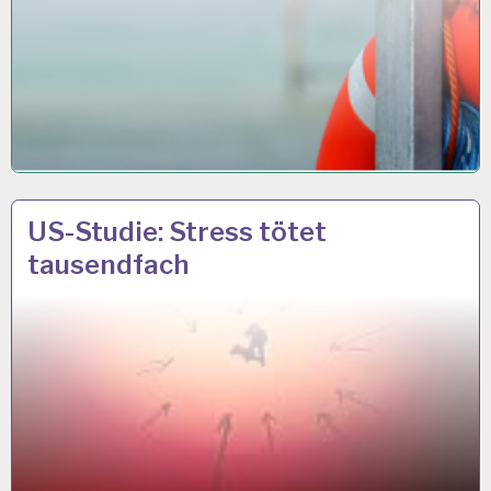
12-
16 JUNI 2018
US-Studie: Stress tötet
STUNDEN-
tausendfach
ARBEITSTAG…