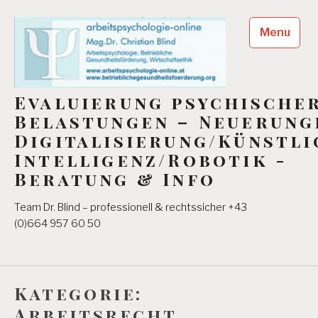
Skip
to
Menu
content
Evaluierung psychische
Belastungen – Neuerung
Digitalisierung/Künstli
Intelligenz/Robotik -
Beratung & Info
Team Dr. Blind – professionell & rechtssicher +43
(0)664 957 60 50
Kategorie:
Arbeitsrecht