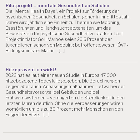
R
Pilotprojekt – mentale Gesundheit an Schulen
B
Die „Mental Health Days“, ein Projekt zur Förderung der
EI
psychischen Gesundheit an Schulen, gehen in ihr drittes Jahr.
T
Dabei wird jährlich eine Einheit zu Themen wie Mobbing,
Essstörungen und Handysucht abgehalten, um das
P
Bewusstsein für psychische Gesundheit zu stärken. Laut
R
Projektinitiator Golli Marboe seien 29,6 Prozent der
Ä
Jugendlichen schon von Mobbing betroffen gewesen. ÖVP-
V
Bildungsminister Martin… […]
E
N
T
Hitzeprävention wirkt!
I
2023 hat es laut einer neuen Studie in Europa 47.000
O
hitzebezogene Todesfälle gegeben. Die Berechnungen
N
zeigen aber auch: Anpassungsmaßnahmen – etwa bei der
Gesundheitsvorsorge, bei Gebäuden und bei
P
Frühwarnsystemen – verringerten die Sterblichkeit in den
R
letzten Jahren deutlich. Ohne die Verbesserungen wären
E
womöglich um bis zu 80 Prozent mehr Menschen an den
S
Folgen der Hitze… […]
S
E
P