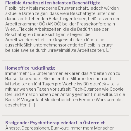
EI
Flexible Arbeitszeiten belasten Beschäftigte
T
Flexibilität gilt als moderne Errungenschaft, jedoch würden
aktuelle Daten zeigen, dass viele Beschäftigte unter den
S
daraus entstehenden Belastungen leiden, heißt es von der
P
Arbeiterkammer OÖ (AK OÖ) bei der Pressekonferenz in
R
Wien. „Flexible Arbeitszeiten, die die Bedürfnisse der
O
Beschäftigten berücksichtigen, steigern die
D
Arbeitszufriedenheit. Im Gegensatz dazu führt eine
U
ausschließlich unternehmensorientierte Flexibilisierung,
K
beispielsweise durch unregelmäßige Arbeitszeiten, […]
T
I
V
Homeoffice rückgängig
I
Immer mehr US-Unternehmen erklären das Arbeiten von zu
T
Hause für beendet. Sie holen ihre Mitarbeiterinnen und
Ä
Mitarbeiter an fünf Tagen pro Woche ins Büro zurück – teils
T
mit nur wenigen Tagen Vorlaufzeit. Tech-Giganten wie Google,
Dell und Amazon haben den Anfang gemacht, nun will auch die
A
Bank JP Morgan laut Medienberichten Remote Work komplett
R
abschaffen. […]
B
EI
T
Steigender Psychotherapiededarf in Österreich
S
Ängste, Depressionen, Burn-out: Immer mehr Menschen
P