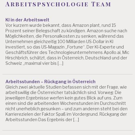
Arbeitspsychologie Team
T
S
M
E
KI in der Arbeitswelt
Vor kurzem wurde bekannt, dass Amazon plant, rund 15
D
Prozent seiner Belegschaft zu kündigen. Amazon suche nach
IZ
Möglichkeiten, die Personalkosten zu senken, während das
I
Unternehmen gleichzeitig 100 Milliarden US-Dollar in KI
N
investiert, so das US-Magazin „Fortune“. Der KI-Experte und
Geschäftsführer des Technologieunternehmens Apollo.ai, Mic
A
Hirschbrich, schätzt, dass in Österreich, Deutschland und der
R
Schweiz „maximal vier bis […]
B
EI
T
S
Arbeitsstunden – Rückgang in Österreich
Gleich zwei aktuelle Studien befassen sich mit der Frage, wie
P
arbeitswillig die Österreicher tatsächlich sind. Vorweg: Die
L
jeweiligen Ergebnisse werfen kein gutes Blick auf uns. Zum
A
einen sind die arbeitenden Wochenstunden im Durchschnitt
T
nicht unerheblich gesunken – und zum anderen steht bei den
Z
Karrierezielen der Faktor Spaß im Vordergrund. Rückgang der
Arbeitsstunden Das Ergebnis der […]
A
R
B