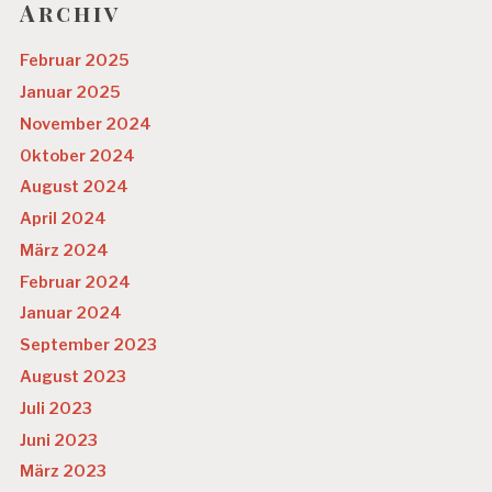
Archiv
S
Y
C
Februar 2025
H
IS
Januar 2025
C
November 2024
H
E
Oktober 2024
G
August 2024
E
S
April 2024
U
März 2024
N
D
Februar 2024
H
Januar 2024
EI
T
September 2023
August 2023
R
E
Juli 2023
C
Juni 2023
H
T
März 2023
S