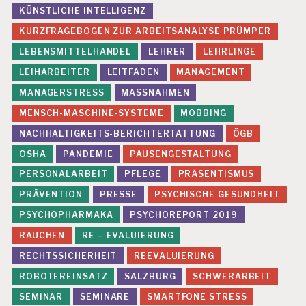
G
KÜNSTLICHE INTELLIGENZ
E
N
KURZFRAGEBOGEN ZUR ARBEITSANALYSE PRÜMPER
LEBENSMITTELHANDEL
LEHRER
LEHRLINGE
F
E
LEIHARBEITER
LEITFADEN
MANAGEMENT
H
MANAGERSTRESS
MASSNAHMEN
L
B
MENSCH-MASCHINE-SYSTEME
MOBBING
E
A
NACHHALTIGKEITS-BERICHTERTATTUNG
ÖGB
N
OSHA
PANDEMIE
PAUSENGESTALTUNG
S
P
PERSONALARBEIT
PFLEGE
PRÄSENTISMUS
R
PRÄVENTION
PRESSE
PSYCHISCHE GESUNDHEIT
U
C
PSYCHOPHARMAKA
PSYCHOREPORT 2019
H
RAUCHEN
RE – EVALUIERUNG
U
N
RECHTSSICHERHEIT
REEVALUIERUNG
G
E
ROBOTEREINSATZ
SALZBURG
SCHWERARBEIT
N
SEMINAR
SEMINARE
SMARTFONE STRESS