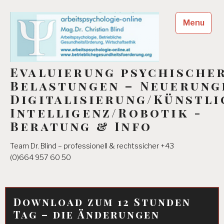
Skip
to
Menu
content
Evaluierung psychische
Belastungen – Neuerung
Digitalisierung/Künstli
Intelligenz/Robotik -
Beratung & Info
Team Dr. Blind – professionell & rechtssicher +43
(0)664 957 60 50
Download zum 12 Stunden
Tag – die Änderungen