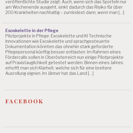
veröffentlichte Studie zeigt: Auch, wenn sich das Sporteln nur
G
am Wochenende ausgeht, sinkt dadurch das Risiko für über
IE
200 Krankheiten nachhaltig – zumindest dann, wenn man […]
S
A
L
Exoskelette in der Pflege
Z
Pilotprojekte in Pflege: Exoskelette und KI Technische
B
Innovationen wie Exoskelette und sprachgesteuerte
U
Dokumentation könnten das ohnehin stark geforderte
R
Pflegepersonal künftig besser entlasten. Im Rahmen eines
G
Fördercalls sollen in Oberösterreich nun einige Pilotprojekte
auf Praxistauglichkeit getestet werden. Binnen eines Jahres
A
erhofft man sich Klarheit, welche sich für eine breitere
R
Ausrollung eignen. Im Jänner hat das Land […]
B
EI
T
S
facebook
R
E
C
H
T
A