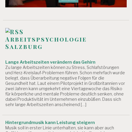
EI
T
M
A
N
A
Arbeitspsychologie
G
Salzburg
E
M
E
Lange Arbeitszeiten verändern das Gehirn
N
Zu lange Arbeitszeiten können zu Stress, Schlafstörungen
T
und Herz-Kreislauf-Problemen führen. Schon mehrfach wurde
belegt, dass Überarbeitung negative Folgen für die
M
Gesundheit hat. Laut einem Pilotprojekt in Großbritannien vor
A
zwei Jahren kann umgekehrt eine Viertagewoche das Risiko
N
für körperliche und mentale Probleme deutlich senken, ohne
A
dabei Produktivität im Unternehmen einzubüßen. Dass sich
G
sehr lange Arbeitszeiten anscheinend […]
E
R
S
Hintergrundmusik kann Leistung steigern
T
Musik soll in erster Linie unterhalten, sie kann aber auch
R