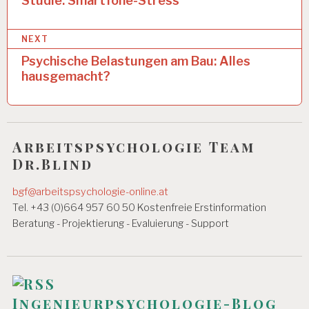
e
Studie: Smartfone-Stress
R
B
i
EI
NEXT
t
T
S
Psychische Belastungen am Bau: Alles
r
T
hausgemacht?
A
a
G
g
6
0
s
S
Arbeitspsychologie Team
n
T
Dr.Blind
U
a
N
bgf@arbeitspsychologie-online.at
D
v
Tel. +43 (0)664 957 60 50 Kostenfreie Erstinformation
E
N
i
Beratung - Projektierung - Evaluierung - Support
W
g
O
C
a
H
E
t
Ingenieurpsychologie-Blog
A