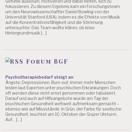
Gefühle auslösen, motivieren und dabei helfen, sich zu
E
fokussieren. Zu diesem Ergebnis kam ein Forschungsteam
S
um den Neurowissenschaftler Daniel Bowling von der
S
Universität Stanford (USA), indem es die Effekte von Musik
auf die Konzentrationsfähigkeit und die Stimmung
M
untersuchte. Das Team wollte klären, ob leise
A
Hintergrundmusik […]
SS
N
A
H
M
Forum BGF
E
N
Psychotherapiebedarf steigt an
Ängste, Depressionen, Burn-out: Immer mehr Menschen
P
leiden laut Experten unter psychischen Erkrankungen. Doch
E
oft werden diese nicht ernst genommen oder tabuisiert.
R
Darauf und auch auf Hilfsangebote wurde am Tag der
S
psychischen Gesundheit weltweit aufmerksam gemacht –
O
ebenso wie auf Missstände. In Grün, der Farbe für seelische
N
Gesundheit, leuchtet am 10. Oktober der Grazer Uhrturm.
A
Auf… […]
L
A