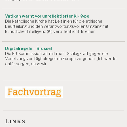
B
E
D
Vatikan warnt vor unreflektierter KI-Kype
I
Die katholische Kirche hat Leitlinien für die ethische
N
Beurteilung und den verantwortungsvollen Umgang mit
G
künstlicher Intelligenz (KI) veröffentlicht. In einer
U
N
G
Digitalregeln – Brüssel
E
Die EU-Kommission will mit mehr Schlagkraft gegen die
N
Verletzung von Digitalregeln in Europa vorgehen. „Ich werde
dafür sorgen, dass wir
A
R
B
EI
T
S
F
Ä
H
I
G
Links
K