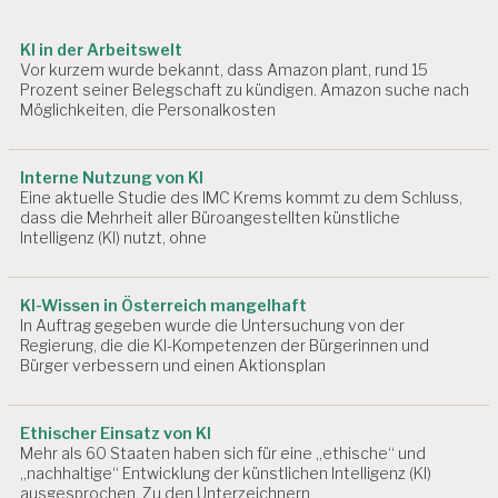
i
R
B
o
KI in der Arbeitswelt
EI
Vor kurzem wurde bekannt, dass Amazon plant, rund 15
n
T
Prozent seiner Belegschaft zu kündigen. Amazon suche nach
U
Möglichkeiten, die Personalkosten
N
D
G
Interne Nutzung von KI
E
Eine aktuelle Studie des IMC Krems kommt zu dem Schluss,
S
dass die Mehrheit aller Büroangestellten künstliche
U
Intelligenz (KI) nutzt, ohne
N
D
H
KI-Wissen in Österreich mangelhaft
EI
In Auftrag gegeben wurde die Untersuchung von der
T
Regierung, die die KI-Kompetenzen der Bürgerinnen und
Bürger verbessern und einen Aktionsplan
A
R
B
Ethischer Einsatz von KI
EI
Mehr als 60 Staaten haben sich für eine „ethische“ und
T
„nachhaltige“ Entwicklung der künstlichen Intelligenz (KI)
S
ausgesprochen. Zu den Unterzeichnern