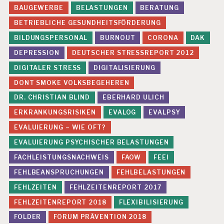
BAUGEWERBE
BELASTUNGEN
BERATUNG
U
N
BETRIEBLICHE GESUNDHEITSFÖRDERUNG
G
BILDUNGSPERSONAL
BURNOUT
CORONA
DAK
D
DEPRESSION
DEUTSCHER STRESSREPORT 2012
R.
C
DIGITALER STRESS
DIGITALISIERUNG
H
DONT SMOKE VOLKSBEGEHEREN
R
IS
DR. CHRISTIAN BLIND
EBERHARD ULICH
T
I
ERKRANKUNGSRISIKEN
EVALOG
EVALPSY
A
EVALUIERUNG – WIE OFT?
N
B
EVALUIERUNG PSYCHISCHER BELASTUNGEN
LI
FACHLEISTUNGSNACHWEIS
FAOW
FEEI
N
D
FEHLBEANSPRUCHUNGEN
FEHLBELASTUNGEN
E
FEHLZEITEN
FEHLZEITENREPORT 2017
V
FEHLZEITENREPORT 2018
FLEXIBILISIERUNG
A
L
FOLDER
FORUM PRÄVENTION 2018
U