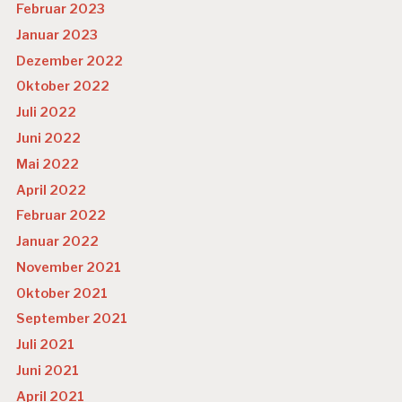
Februar 2023
SI
C
Januar 2023
H
Dezember 2022
E
R
Oktober 2022
H
EI
Juli 2022
T
Juni 2022
U
Mai 2022
N
April 2022
T
E
Februar 2022
R
Januar 2022
N
E
November 2021
H
Oktober 2021
M
E
September 2021
N
Juli 2021
S
K
Juni 2021
U
April 2021
L