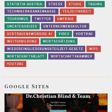
F
STATISTIK AUSTRIA
STRESS
STUDIE
TAGUNG
L
E
TECHNIKERKRANKENKASSE
TEILZEITARBEIT
X
TOURISMUS
TWITTER
UMFRAGE
I
B
UNCATEGORIZED
UNTERNEHMENSKULTUR
IL
VERTRAUENSWÜRDIGE KI
VIDEO
VORTRAG
IS
IE
WEITERBILDUNG
WERTSCHÄTZUNG
R
WIEDEREINGLIEDERUNGSTEILZEIT-GESETZ
WIFO
U
N
WIRTSCHAFTSBLATT
WIRTSCHAFTSKAMMER
G
YOUTUBE
G
E
S
U
Google Sites
N
D
E
A
R
B