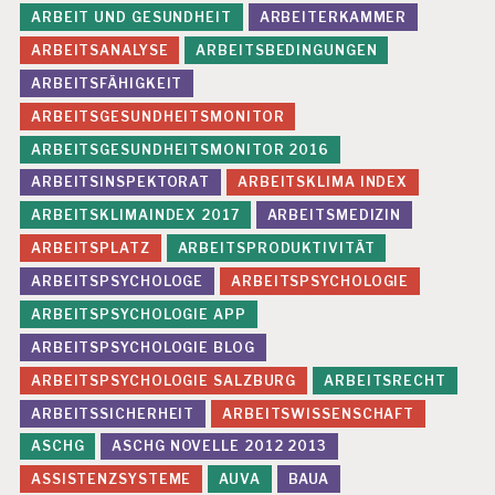
ARBEIT UND GESUNDHEIT
ARBEITERKAMMER
N
S
ARBEITSANALYSE
ARBEITSBEDINGUNGEN
C
ARBEITSFÄHIGKEIT
H
A
ARBEITSGESUNDHEITSMONITOR
F
T
ARBEITSGESUNDHEITSMONITOR 2016
ARBEITSINSPEKTORAT
ARBEITSKLIMA INDEX
A
S
ARBEITSKLIMAINDEX 2017
ARBEITSMEDIZIN
C
H
ARBEITSPLATZ
ARBEITSPRODUKTIVITÄT
G
ARBEITSPSYCHOLOGE
ARBEITSPSYCHOLOGIE
D
ARBEITSPSYCHOLOGIE APP
I
G
ARBEITSPSYCHOLOGIE BLOG
I
ARBEITSPSYCHOLOGIE SALZBURG
ARBEITSRECHT
T
A
ARBEITSSICHERHEIT
ARBEITSWISSENSCHAFT
LI
ASCHG
ASCHG NOVELLE 2012 2013
SI
E
ASSISTENZSYSTEME
AUVA
BAUA
R