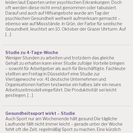
leiden laut Experten unter psychischen Erkrankungen. Doch
S
oft werden diese nicht ernst genommen oder tabuisiert.
Y
Darauf und auch auf Hilfsangebote wurde am Tag der
C
psychischen Gesundheit weltweit aufmerksam gemacht –
H
ebenso wie auf Missstände. In Grün, der Farbe für seelische
O
Gesundheit, leuchtet am 10. Oktober der Grazer Uhrturm. Auf
L
[…]
O
G
IE
Studie zu 4-Tage-Woche
Weniger Stunden zu arbeiten und trotzdem das gleiche
A
Gehalt zu erhalten kann einer Studie zufolge Vorteile bringen
R
– sowohl für Arbeitgeber als auch für Beschäftigte. Fachleute
B
stellten am Freitag in Düsseldorf eine Studie zur
EI
Viertagewoche vor. 41 deutsche Unternehmen und
T
Organisationen hatten testweise ein halbes Jahr ein neues
S
Arbeitszeitmodell eingeführt. Die Produktivität sei leicht
P
gestiegen, […]
S
Y
C
Gesundheitssport wirkt – Studie
H
Auch Sport nur am Wochenende hält gesund Die tägliche
O
Laufrunde fällt nicht immer leicht – gerade unter der Woche
L
fehlt oft die Zeit, regelmäßig Sport zu machen. Eine kürzlich
O