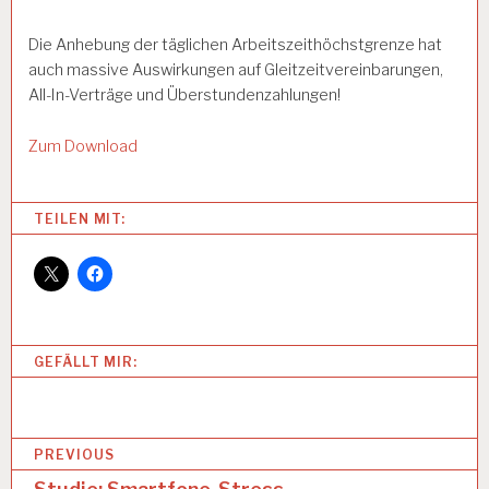
Die Anhebung der täglichen Arbeitszeithöchstgrenze hat
auch massive Auswirkungen auf Gleitzeitvereinbarungen,
All-In-Verträge und Überstundenzahlungen!
Zum Download
Categories:
TEILEN MIT:
1
2
-
S
T
U
GEFÄLLT MIR:
N
D
E
N
B
-
PREVIOUS
A