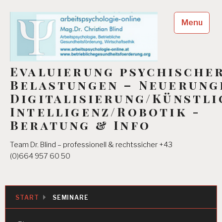
Skip
to
Menu
content
Evaluierung psychische
Belastungen – Neuerung
Digitalisierung/Künstli
Intelligenz/Robotik -
Beratung & Info
Team Dr. Blind – professionell & rechtssicher +43
(0)664 957 60 50
START
SEMINARE