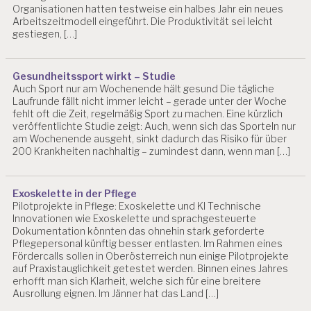
Organisationen hatten testweise ein halbes Jahr ein neues
Arbeitszeitmodell eingeführt. Die Produktivität sei leicht
gestiegen, […]
Gesundheitssport wirkt – Studie
Auch Sport nur am Wochenende hält gesund Die tägliche
Laufrunde fällt nicht immer leicht – gerade unter der Woche
fehlt oft die Zeit, regelmäßig Sport zu machen. Eine kürzlich
veröffentlichte Studie zeigt: Auch, wenn sich das Sporteln nur
am Wochenende ausgeht, sinkt dadurch das Risiko für über
200 Krankheiten nachhaltig – zumindest dann, wenn man […]
Exoskelette in der Pflege
Pilotprojekte in Pflege: Exoskelette und KI Technische
Innovationen wie Exoskelette und sprachgesteuerte
Dokumentation könnten das ohnehin stark geforderte
Pflegepersonal künftig besser entlasten. Im Rahmen eines
Fördercalls sollen in Oberösterreich nun einige Pilotprojekte
auf Praxistauglichkeit getestet werden. Binnen eines Jahres
erhofft man sich Klarheit, welche sich für eine breitere
Ausrollung eignen. Im Jänner hat das Land […]