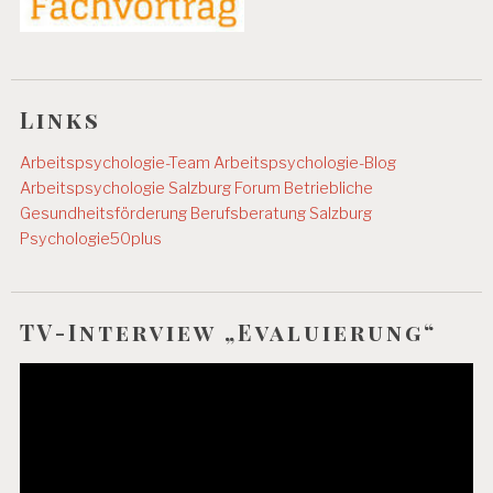
Links
Arbeitspsychologie-Team
Arbeitspsychologie-Blog
Arbeitspsychologie Salzburg
Forum Betriebliche
Gesundheitsförderung
Berufsberatung Salzburg
Psychologie50plus
TV-Interview „Evaluierung“
Video-
Player