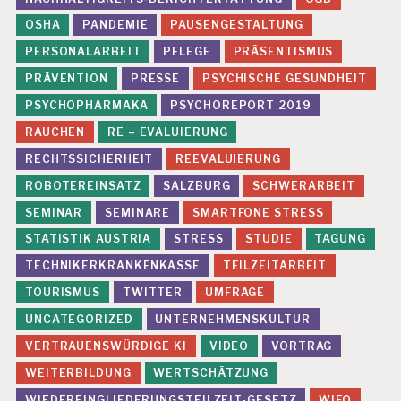
OSHA
PANDEMIE
PAUSENGESTALTUNG
PERSONALARBEIT
PFLEGE
PRÄSENTISMUS
PRÄVENTION
PRESSE
PSYCHISCHE GESUNDHEIT
PSYCHOPHARMAKA
PSYCHOREPORT 2019
RAUCHEN
RE – EVALUIERUNG
RECHTSSICHERHEIT
REEVALUIERUNG
ROBOTEREINSATZ
SALZBURG
SCHWERARBEIT
SEMINAR
SEMINARE
SMARTFONE STRESS
STATISTIK AUSTRIA
STRESS
STUDIE
TAGUNG
TECHNIKERKRANKENKASSE
TEILZEITARBEIT
TOURISMUS
TWITTER
UMFRAGE
UNCATEGORIZED
UNTERNEHMENSKULTUR
VERTRAUENSWÜRDIGE KI
VIDEO
VORTRAG
WEITERBILDUNG
WERTSCHÄTZUNG
WIEDEREINGLIEDERUNGSTEILZEIT-GESETZ
WIFO