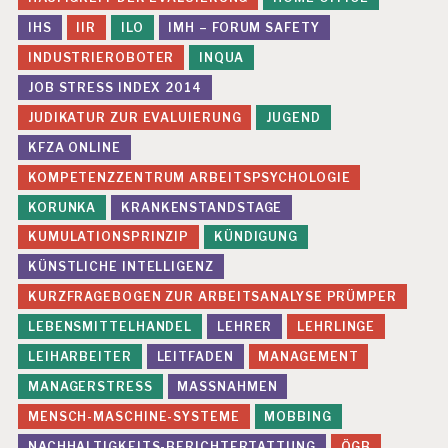
IHS
IIR
ILO
IMH – FORUM SAFETY
INDUSTRIEROBOTER
INQUA
JOB STRESS INDEX 2014
JUDIKATUR ZUR EVALUIERUNG
JUGEND
KFZA ONLINE
KOMPETENZZENTRUM ARBEITSPSYCHOLOGIE
KORUNKA
KRANKENSTANDSTAGE
KUMULATIONSPRINZIP
KÜNDIGUNG
KÜNSTLICHE INTELLIGENZ
KURZFRAGEBOGEN ZUR ARBEITSANALYSE PRÜMPER
LEBENSMITTELHANDEL
LEHRER
LEHRLINGE
LEIHARBEITER
LEITFADEN
MANAGEMENT
MANAGERSTRESS
MASSNAHMEN
MENSCH-MASCHINE-SYSTEME
MOBBING
NACHHALTIGKEITS-BERICHTERTATTUNG
ÖGB