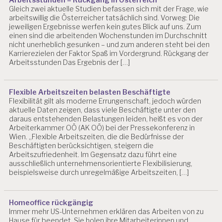
Gleich zwei aktuelle Studien befassen sich mit der Frage, wie
arbeitswillig die Österreicher tatsächlich sind. Vorweg: Die
jeweiligen Ergebnisse werfen kein gutes Blick auf uns. Zum
einen sind die arbeitenden Wochenstunden im Durchschnitt
nicht unerheblich gesunken – und zum anderen steht bei den
Karrierezielen der Faktor Spaß im Vordergrund. Rückgang der
Arbeitsstunden Das Ergebnis der […]
Flexible Arbeitszeiten belasten Beschäftigte
Flexibilität gilt als moderne Errungenschaft, jedoch würden
aktuelle Daten zeigen, dass viele Beschäftigte unter den
daraus entstehenden Belastungen leiden, heißt es von der
Arbeiterkammer OÖ (AK OÖ) bei der Pressekonferenz in
Wien. „Flexible Arbeitszeiten, die die Bedürfnisse der
Beschäftigten berücksichtigen, steigern die
Arbeitszufriedenheit. Im Gegensatz dazu führt eine
ausschließlich unternehmensorientierte Flexibilisierung,
beispielsweise durch unregelmäßige Arbeitszeiten, […]
Homeoffice rückgängig
Immer mehr US-Unternehmen erklären das Arbeiten von zu
Hause für beendet. Sie holen ihre Mitarbeiterinnen und