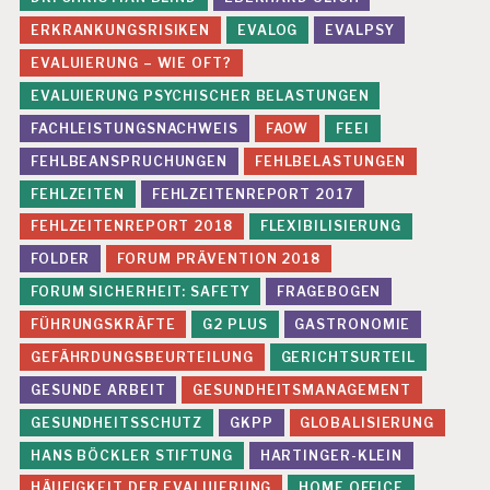
ERKRANKUNGSRISIKEN
EVALOG
EVALPSY
EVALUIERUNG – WIE OFT?
EVALUIERUNG PSYCHISCHER BELASTUNGEN
FACHLEISTUNGSNACHWEIS
FAOW
FEEI
FEHLBEANSPRUCHUNGEN
FEHLBELASTUNGEN
FEHLZEITEN
FEHLZEITENREPORT 2017
FEHLZEITENREPORT 2018
FLEXIBILISIERUNG
FOLDER
FORUM PRÄVENTION 2018
FORUM SICHERHEIT: SAFETY
FRAGEBOGEN
FÜHRUNGSKRÄFTE
G2 PLUS
GASTRONOMIE
GEFÄHRDUNGSBEURTEILUNG
GERICHTSURTEIL
GESUNDE ARBEIT
GESUNDHEITSMANAGEMENT
GESUNDHEITSSCHUTZ
GKPP
GLOBALISIERUNG
HANS BÖCKLER STIFTUNG
HARTINGER-KLEIN
HÄUFIGKEIT DER EVALUIERUNG
HOME OFFICE