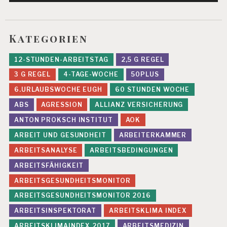
Kategorien
12-STUNDEN-ARBEITSTAG
2,5 G REGEL
3 G REGEL
4-TAGE-WOCHE
50PLUS
6.URLAUBSWOCHE EUGH
60 STUNDEN WOCHE
ABS
AGRESSION
ALLIANZ VERSICHERUNG
ANTON PROKSCH INSTITUT
AOK
ARBEIT UND GESUNDHEIT
ARBEITERKAMMER
ARBEITSANALYSE
ARBEITSBEDINGUNGEN
ARBEITSFÄHIGKEIT
ARBEITSGESUNDHEITSMONITOR
ARBEITSGESUNDHEITSMONITOR 2016
ARBEITSINSPEKTORAT
ARBEITSKLIMA INDEX
ARBEITSKLIMAINDEX 2017
ARBEITSMEDIZIN