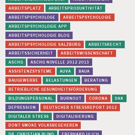
ARBEITSPLATZ
ARBEITSPRODUKTIVITÄT
ARBEITSPSYCHOLOGE
ARBEITSPSYCHOLOGIE
ARBEITSPSYCHOLOGIE APP
ARBEITSPSYCHOLOGIE BLOG
ARBEITSPSYCHOLOGIE SALZBURG
ARBEITSRECHT
ARBEITSSICHERHEIT
ARBEITSWISSENSCHAFT
ASCHG
ASCHG NOVELLE 2012 2013
ASSISTENZSYSTEME
AUVA
BAUA
BAUGEWERBE
BELASTUNGEN
BERATUNG
BETRIEBLICHE GESUNDHEITSFÖRDERUNG
BILDUNGSPERSONAL
BURNOUT
CORONA
DAK
DEPRESSION
DEUTSCHER STRESSREPORT 2012
DIGITALER STRESS
DIGITALISIERUNG
DONT SMOKE VOLKSBEGEHEREN
DR. CHRISTIAN BLIND
EBERHARD ULICH