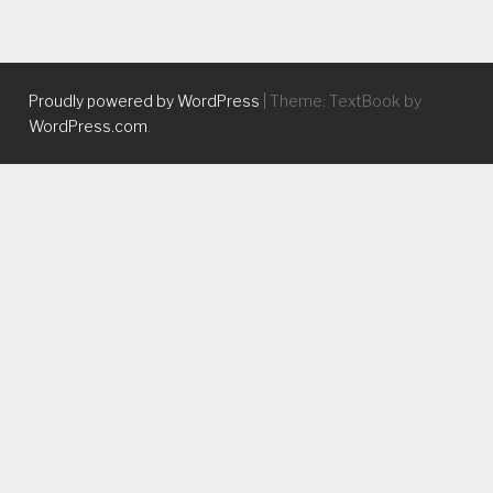
Proudly powered by WordPress
|
Theme: TextBook by
WordPress.com
.