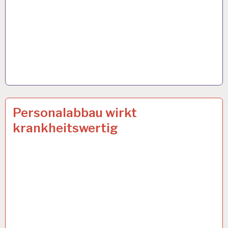
ARBEIT
17 FEB. 2022
Personalabbau wirkt
UND
krankheitswertig
GESUNDHEIT…