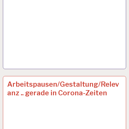
12-
28 AUG. 2020
Arbeitspausen/Gestaltung/Relev
STUNDEN-
anz .. gerade in Corona-Zeiten
ARBEITSTAG…