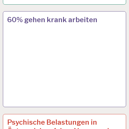
12-
4 OKT. 2024
60% gehen krank arbeiten
STUNDEN-
ARBEITSTAG…
6.URLAUBSWOCHE
7 AUG. 2024
Psychische Belastungen in
EUGH…