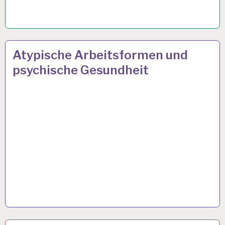
ARBEIT
27 JAN. 2020
Atypische Arbeitsformen und
UND
psychische Gesundheit
GESUNDHEIT…