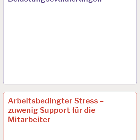
12-
8 JAN. 2024
Arbeitsbedingter Stress –
STUNDEN-
zuwenig Support für die
ARBEITSTAG…
Mitarbeiter