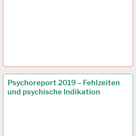
12-
26 JULI 2019
Psychoreport 2019 – Fehlzeiten
STUNDEN-
und psychische Indikation
ARBEITSTAG…