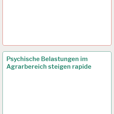
12-
9 AUG. 2023
Psychische Belastungen im
STUNDEN-
Agrarbereich steigen rapide
ARBEITSTAG…