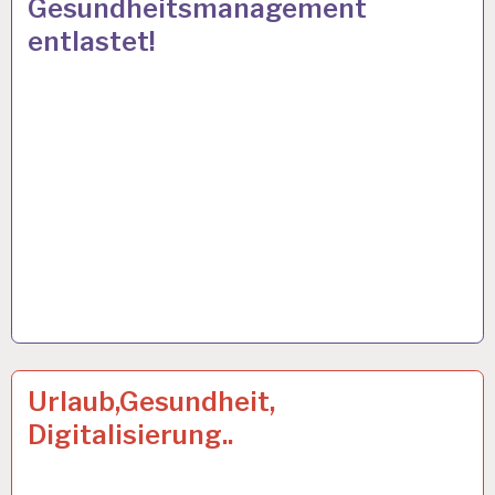
Gesundheitsmanagement
UND
entlastet!
GESUNDHEIT…
12-
23 AUG. 2019
Urlaub,Gesundheit,
STUNDEN-
Digitalisierung..
ARBEITSTAG…