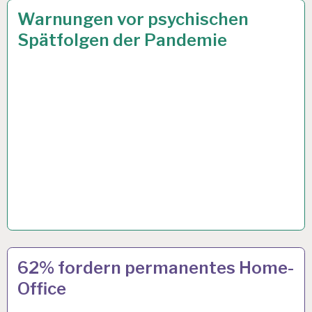
ARBEIT
6 APR. 2021
Warnungen vor psychischen
UND
Spätfolgen der Pandemie
GESUNDHEIT…
4-
17 SEP. 2020
62% fordern permanentes Home-
TAGE-
Office
WOCHE…