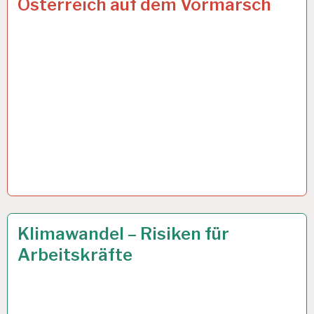
Österreich auf dem Vormarsch
50PLUS…
25 APR. 2024
Klimawandel – Risiken für
Arbeitskräfte