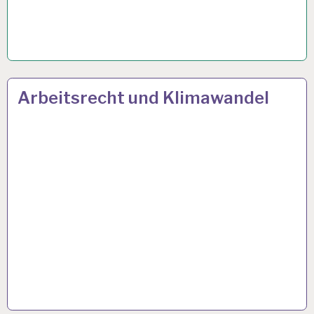
12-
26 JULI 2023
Arbeitsrecht und Klimawandel
STUNDEN-
ARBEITSTAG…