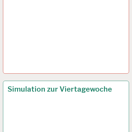
4-
14 JULI 2021
Simulation zur Viertagewoche
TAGE-
WOCHE…