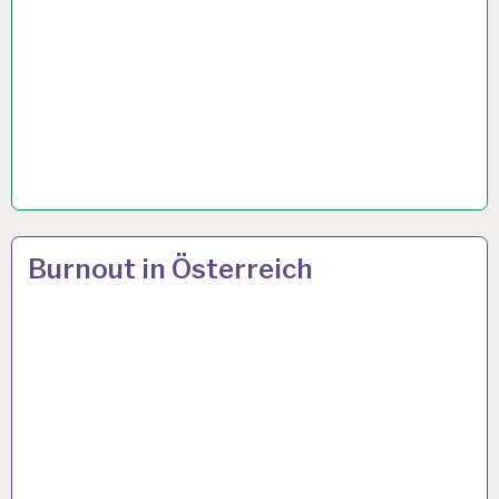
12-
14 APR. 2024
Burnout in Österreich
STUNDEN-
ARBEITSTAG…