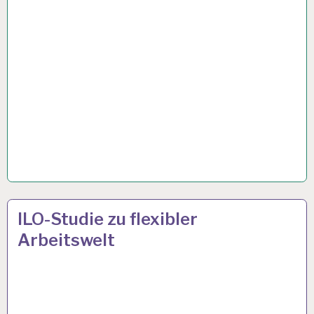
4-
9 JAN. 2023
ILO-Studie zu flexibler
TAGE-
Arbeitswelt
WOCHE…