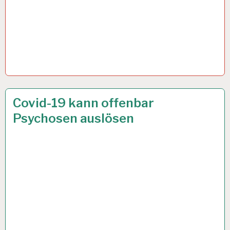
50PLUS…
23 JULI 2020
Covid-19 kann offenbar
Psychosen auslösen