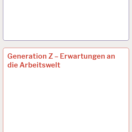
ARBEIT
8 OKT. 2019
Generation Z – Erwartungen an
UND
die Arbeitswelt
GESUNDHEIT…