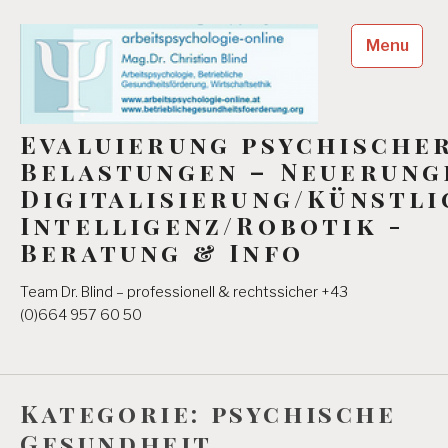
Skip
to
Menu
content
Evaluierung psychische
Belastungen – Neuerung
Digitalisierung/Künstli
Intelligenz/Robotik -
Beratung & Info
Team Dr. Blind – professionell & rechtssicher +43
(0)664 957 60 50
Kategorie:
psychische
Gesundheit