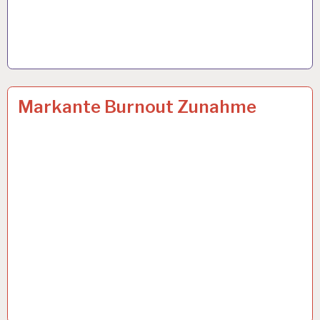
12-
13 MÄRZ 2024
Markante Burnout Zunahme
STUNDEN-
ARBEITSTAG…