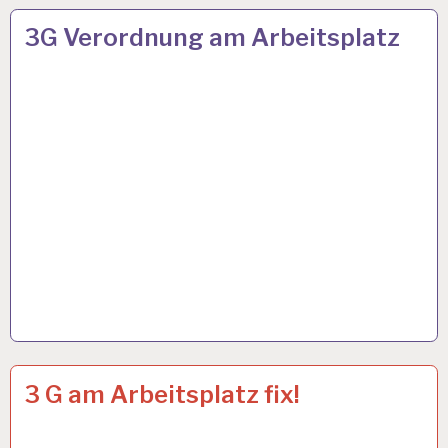
ARBEIT
26 OKT. 2021
3G Verordnung am Arbeitsplatz
UND
GESUNDHEIT…
50PLUS…
19 OKT. 2021
3 G am Arbeitsplatz fix!