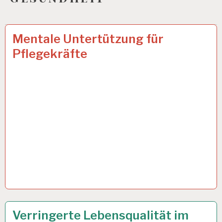
12-
17 FEB. 2025
Mentale Untertützung für
STUNDEN-
Pflegekräfte
ARBEITSTAG…
ARBEIT
16 JAN. 2025
Verringerte Lebensqualität im
UND