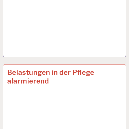
12-
11 NOV. 2024
Belastungen in der Pflege
STUNDEN-
alarmierend
ARBEITSTAG…