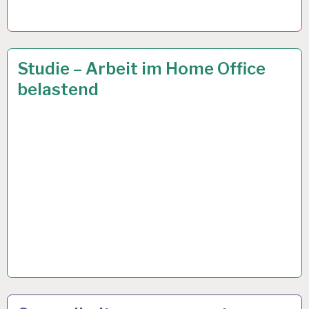
AOK…
25 SEP. 2019
Studie – Arbeit im Home Office
belastend
ARBEIT
13 SEP. 2019