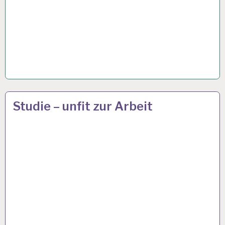
50PLUS…
19 APR. 2021
Studie – unfit zur Arbeit