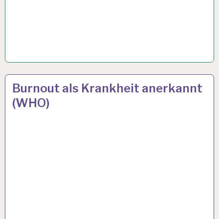
12-
27 MAI 2019
Burnout als Krankheit anerkannt
STUNDEN-
(WHO)
ARBEITSTAG…