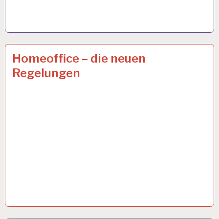
ARBEIT
6 APR. 2021
Homeoffice – die neuen
UND
Regelungen
GESUNDHEIT…