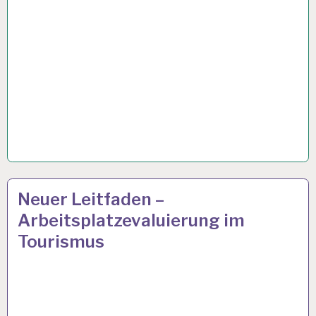
ARBEIT
8 OKT. 2019
Neuer Leitfaden –
UND
Arbeitsplatzevaluierung im
GESUNDHEIT…
Tourismus