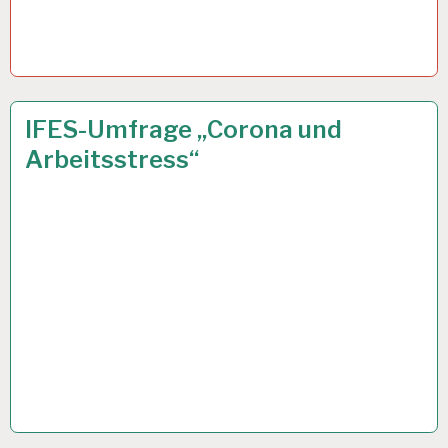
3
23 NOV. 2021
IFES-Umfrage „Corona und
G
Arbeitsstress“
REGEL…