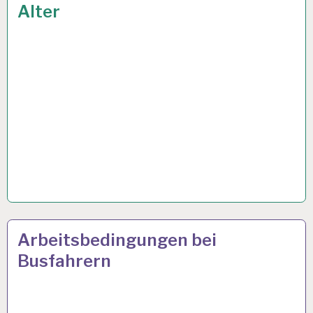
Alter
GESUNDHEIT…
ARBEIT
16 JAN. 2025
Arbeitsbedingungen bei
UND
Busfahrern
GESUNDHEIT…