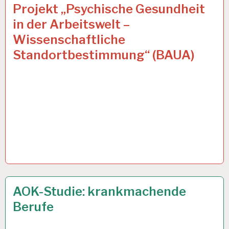
ARBEITSANALYSE…
12 DEZ. 2019
Projekt „Psychische Gesundheit
in der Arbeitswelt –
Wissenschaftliche
Standortbestimmung“ (BAUA)
50PLUS…
23 OKT. 2019
AOK-Studie: krankmachende
Berufe