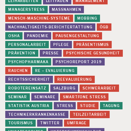
R
LEIHARBEITER
LEITFADEN
MANAGEMENT
B
MANAGERSTRESS
MASSNAHMEN
E
I
MENSCH-MASCHINE-SYSTEME
MOBBING
T
NACHHALTIGKEITS-BERICHTERTATTUNG
ÖGB
P
OSHA
PANDEMIE
PAUSENGESTALTUNG
R
Ä
PERSONALARBEIT
PFLEGE
PRÄSENTISMUS
V
PRÄVENTION
PRESSE
PSYCHISCHE GESUNDHEIT
E
N
PSYCHOPHARMAKA
PSYCHOREPORT 2019
T
RAUCHEN
RE – EVALUIERUNG
I
O
RECHTSSICHERHEIT
REEVALUIERUNG
N
ROBOTEREINSATZ
SALZBURG
SCHWERARBEIT
P
SEMINAR
SEMINARE
SMARTFONE STRESS
S
Y
STATISTIK AUSTRIA
STRESS
STUDIE
TAGUNG
C
TECHNIKERKRANKENKASSE
TEILZEITARBEIT
H
I
TOURISMUS
TWITTER
UMFRAGE
S