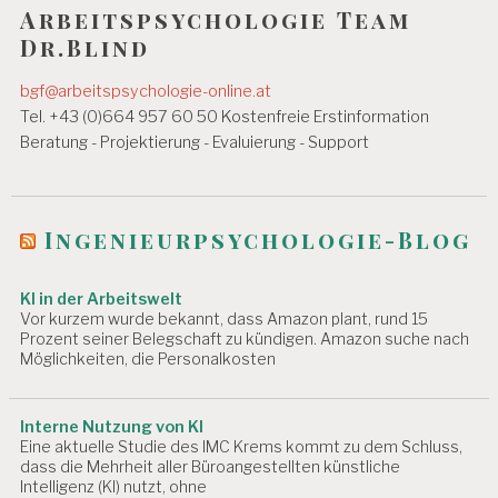
s
E
Arbeitspsychologie Team
n
I
Dr.Blind
T
a
S
bgf@arbeitspsychologie-online.at
B
v
Tel. +43 (0)664 957 60 50 Kostenfreie Erstinformation
E
D
i
Beratung - Projektierung - Evaluierung - Support
I
g
N
G
a
U
Ingenieurpsychologie-Blog
N
t
G
E
i
KI in der Arbeitswelt
N
Vor kurzem wurde bekannt, dass Amazon plant, rund 15
o
Prozent seiner Belegschaft zu kündigen. Amazon suche nach
A
Möglichkeiten, die Personalkosten
n
R
B
E
Interne Nutzung von KI
I
Eine aktuelle Studie des IMC Krems kommt zu dem Schluss,
T
dass die Mehrheit aller Büroangestellten künstliche
S
Intelligenz (KI) nutzt, ohne
F