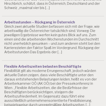
Hirschbrich, schätzt, dass in Österreich, Deutschland und der
G
Schweiz „maximal vier bis […]
I
T
A
Arbeitsstunden – Rückgang in Österreich
L
Gleich zwei aktuelle Studien befassen sich mit der Frage, wie
I
arbeitswillig die Österreicher tatsächlich sind. Vorweg: Die
S
jeweiligen Ergebnisse werfen kein gutes Blick auf uns. Zum
I
einen sind die arbeitenden Wochenstunden im Durchschnitt
E
nicht unerheblich gesunken – und zum anderen steht bei den
R
Karrierezielen der Faktor Spaß im Vordergrund. Rückgang der
U
Arbeitsstunden Das Ergebnis der […]
N
G
D
Flexible Arbeitszeiten belasten Beschäftigte
Flexibilität gilt als moderne Errungenschaft, jedoch würden
R
aktuelle Daten zeigen, dass viele Beschäftigte unter den
.
daraus entstehenden Belastungen leiden, heißt es von der
C
Arbeiterkammer OÖ (AK OÖ) bei der Pressekonferenz in
H
Wien. „Flexible Arbeitszeiten, die die Bedürfnisse der
R
Beschäftigten berücksichtigen, steigern die
I
Arbeitszufriedenheit. Im Gegensatz dazu führt eine
S
ausschließlich unternehmensorientierte Flexibilisierung,
T
beispielsweise durch unregelmäßige Arbeitszeiten, […]