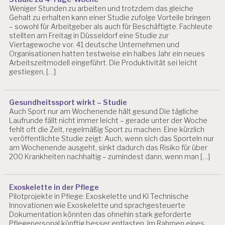
H
Weniger Stunden zu arbeiten und trotzdem das gleiche
I
Gehalt zu erhalten kann einer Studie zufolge Vorteile bringen
S
– sowohl für Arbeitgeber als auch für Beschäftigte. Fachleute
C
stellten am Freitag in Düsseldorf eine Studie zur
H
Viertagewoche vor. 41 deutsche Unternehmen und
E
Organisationen hatten testweise ein halbes Jahr ein neues
R
Arbeitszeitmodell eingeführt. Die Produktivität sei leicht
B
gestiegen, […]
E
L
A
Gesundheitssport wirkt – Studie
S
Auch Sport nur am Wochenende hält gesund Die tägliche
T
Laufrunde fällt nicht immer leicht – gerade unter der Woche
U
fehlt oft die Zeit, regelmäßig Sport zu machen. Eine kürzlich
N
veröffentlichte Studie zeigt: Auch, wenn sich das Sporteln nur
G
am Wochenende ausgeht, sinkt dadurch das Risiko für über
E
200 Krankheiten nachhaltig – zumindest dann, wenn man […]
N
F
Exoskelette in der Pflege
E
Pilotprojekte in Pflege: Exoskelette und KI Technische
H
Innovationen wie Exoskelette und sprachgesteuerte
L
Dokumentation könnten das ohnehin stark geforderte
B
Pflegepersonal künftig besser entlasten. Im Rahmen eines