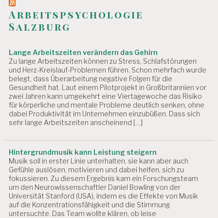
R
Arbeitspsychologie
U
N
Salzburg
G
R
Lange Arbeitszeiten verändern das Gehirn
E
Zu lange Arbeitszeiten können zu Stress, Schlafstörungen
E
und Herz-Kreislauf-Problemen führen. Schon mehrfach wurde
V
belegt, dass Überarbeitung negative Folgen für die
A
Gesundheit hat. Laut einem Pilotprojekt in Großbritannien vor
L
zwei Jahren kann umgekehrt eine Viertagewoche das Risiko
U
für körperliche und mentale Probleme deutlich senken, ohne
I
dabei Produktivität im Unternehmen einzubüßen. Dass sich
E
sehr lange Arbeitszeiten anscheinend […]
R
U
N
Hintergrundmusik kann Leistung steigern
G
Musik soll in erster Linie unterhalten, sie kann aber auch
Gefühle auslösen, motivieren und dabei helfen, sich zu
S
fokussieren. Zu diesem Ergebnis kam ein Forschungsteam
T
um den Neurowissenschaftler Daniel Bowling von der
U
Universität Stanford (USA), indem es die Effekte von Musik
D
auf die Konzentrationsfähigkeit und die Stimmung
I
untersuchte. Das Team wollte klären, ob leise