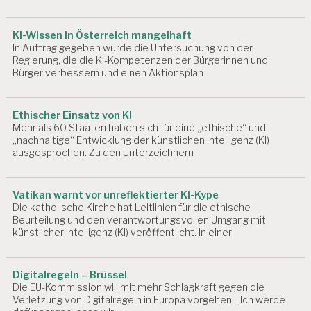
Ä
H
KI-Wissen in Österreich mangelhaft
I
In Auftrag gegeben wurde die Untersuchung von der
G
Regierung, die die KI-Kompetenzen der Bürgerinnen und
K
Bürger verbessern und einen Aktionsplan
E
I
T
Ethischer Einsatz von KI
A
Mehr als 60 Staaten haben sich für eine „ethische“ und
R
„nachhaltige“ Entwicklung der künstlichen Intelligenz (KI)
B
ausgesprochen. Zu den Unterzeichnern
E
I
T
Vatikan warnt vor unreflektierter KI-Kype
S
Die katholische Kirche hat Leitlinien für die ethische
P
Beurteilung und den verantwortungsvollen Umgang mit
L
künstlicher Intelligenz (KI) veröffentlicht. In einer
A
T
Z
Digitalregeln – Brüssel
Die EU-Kommission will mit mehr Schlagkraft gegen die
A
Verletzung von Digitalregeln in Europa vorgehen. „Ich werde
R