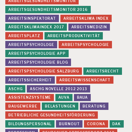
ARBEITSGESUNDHEITSMONITOR
S
U
ARBEITSGESUNDHEITSMONITOR 2016
N
ARBEITSINSPEKTORAT
ARBEITSKLIMA INDEX
D
H
ARBEITSKLIMAINDEX 2017
ARBEITSMEDIZIN
E
ARBEITSPLATZ
ARBEITSPRODUKTIVITÄT
I
T
ARBEITSPSYCHOLOGE
ARBEITSPSYCHOLOGIE
S
ARBEITSPSYCHOLOGIE APP
S
C
ARBEITSPSYCHOLOGIE BLOG
H
U
ARBEITSPSYCHOLOGIE SALZBURG
ARBEITSRECHT
T
ARBEITSSICHERHEIT
ARBEITSWISSENSCHAFT
Z
ASCHG
ASCHG NOVELLE 2012 2013
H
ASSISTENZSYSTEME
AUVA
BAUA
Ä
U
BAUGEWERBE
BELASTUNGEN
BERATUNG
F
I
BETRIEBLICHE GESUNDHEITSFÖRDERUNG
G
BILDUNGSPERSONAL
BURNOUT
CORONA
DAK
K
E