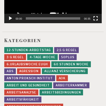
S
I
E
R
00:00
00:35
U
N
G
G
Kategorien
E
S
12-STUNDEN-ARBEITSTAG
2,5 G REGEL
U
N
3 G REGEL
4-TAGE-WOCHE
50PLUS
D
6.URLAUBSWOCHE EUGH
60 STUNDEN WOCHE
E
A
ABS
AGRESSION
ALLIANZ VERSICHERUNG
R
ANTON PROKSCH INSTITUT
AOK
B
E
ARBEIT UND GESUNDHEIT
ARBEITERKAMMER
I
T
ARBEITSANALYSE
ARBEITSBEDINGUNGEN
ARBEITSFÄHIGKEIT
G
E