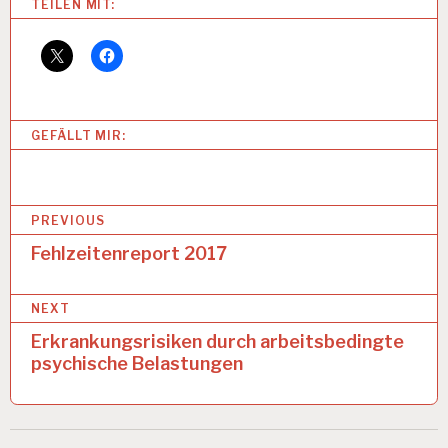
TEILEN MIT:
A
R
B
E
I
T
GEFÄLLT MIR:
U
N
D
G
B
E
PREVIOUS
S
e
Fehlzeitenreport 2017
U
N
i
D
NEXT
t
H
E
Erkrankungsrisiken durch arbeitsbedingte
r
I
psychische Belastungen
T
a
A
g
R
B