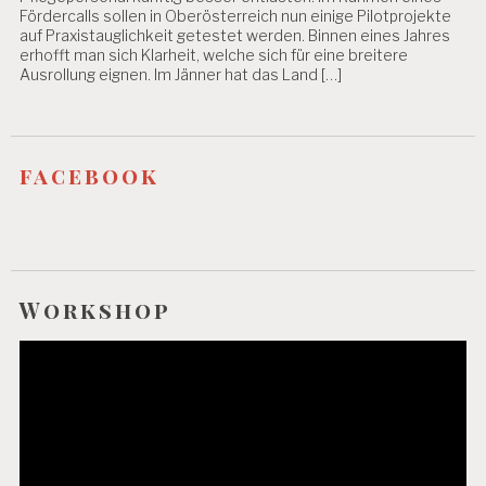
E
Fördercalls sollen in Oberösterreich nun einige Pilotprojekte
A
auf Praxistauglichkeit getestet werden. Binnen eines Jahres
N
erhofft man sich Klarheit, welche sich für eine breitere
S
Ausrollung eignen. Im Jänner hat das Land […]
P
R
U
C
facebook
H
U
N
G
E
N
Workshop
F
L
Video-
E
Player
X
I
B
I
L
I