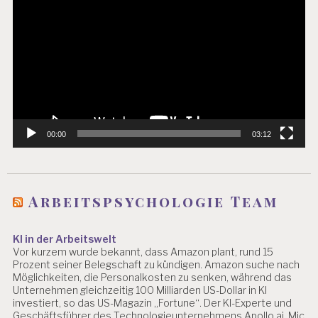
Player
V
E
L
L
E
2
0
1
2
2
00:00
03:12
0
1
3
Arbeitspsychologie Team
B
U
R
KI in der Arbeitswelt
N
Vor kurzem wurde bekannt, dass Amazon plant, rund 15
O
Prozent seiner Belegschaft zu kündigen. Amazon suche nach
U
Möglichkeiten, die Personalkosten zu senken, während das
T
Unternehmen gleichzeitig 100 Milliarden US-Dollar in KI
investiert, so das US-Magazin „Fortune“. Der KI-Experte und
D
Geschäftsführer des Technologieunternehmens Apollo.ai, Mic
I