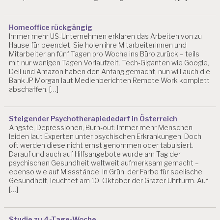
I
A
N
Homeoffice rückgängig
B
Immer mehr US-Unternehmen erklären das Arbeiten von zu
L
Hause für beendet. Sie holen ihre Mitarbeiterinnen und
I
Mitarbeiter an fünf Tagen pro Woche ins Büro zurück – teils
N
mit nur wenigen Tagen Vorlaufzeit. Tech-Giganten wie Google,
D
Dell und Amazon haben den Anfang gemacht, nun will auch die
Bank JP Morgan laut Medienberichten Remote Work komplett
E
abschaffen. […]
V
A
L
Steigender Psychotherapiededarf in Österreich
U
Ängste, Depressionen, Burn-out: Immer mehr Menschen
I
leiden laut Experten unter psychischen Erkrankungen. Doch
E
oft werden diese nicht ernst genommen oder tabuisiert.
R
Darauf und auch auf Hilfsangebote wurde am Tag der
U
psychischen Gesundheit weltweit aufmerksam gemacht –
N
ebenso wie auf Missstände. In Grün, der Farbe für seelische
G
Gesundheit, leuchtet am 10. Oktober der Grazer Uhrturm. Auf
P
[…]
S
Y
C
Studie zu 4-Tage-Woche