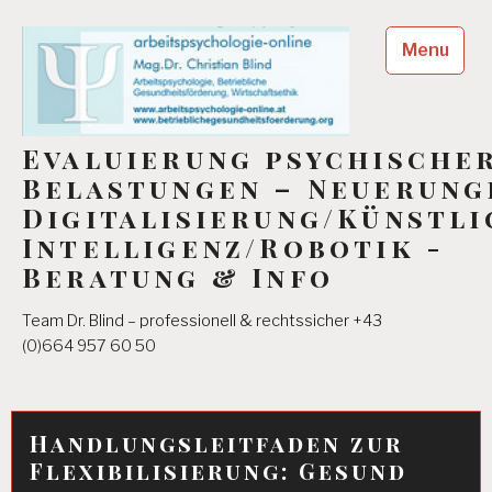
Skip
to
Menu
content
Evaluierung psychische
Belastungen – Neuerung
Digitalisierung/Künstli
Intelligenz/Robotik -
Beratung & Info
Team Dr. Blind – professionell & rechtssicher +43
(0)664 957 60 50
Handlungsleitfaden zur
Flexibilisierung: Gesund