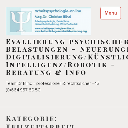
Skip
to
Menu
content
Evaluierung psychische
Belastungen – Neuerung
Digitalisierung/Künstli
Intelligenz/Robotik -
Beratung & Info
Team Dr. Blind – professionell & rechtssicher +43
(0)664 957 60 50
Kategorie:
Teilzeitarbeit