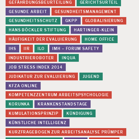
GEFÄHRDUNGSBEURTEILUNG
GERICHTSURTEIL
GESUNDE ARBEIT
GESUNDHEITSMANAGEMENT
GESUNDHEITSSCHUTZ
GKPP
GLOBALISIERUNG
HANS BÖCKLER STIFTUNG
HARTINGER-KLEIN
HÄUFIGKEIT DER EVALUIERUNG
HOME OFFICE
IHS
IIR
ILO
IMH – FORUM SAFETY
INDUSTRIEROBOTER
INQUA
JOB STRESS INDEX 2014
JUDIKATUR ZUR EVALUIERUNG
JUGEND
KFZA ONLINE
KOMPETENZZENTRUM ARBEITSPSYCHOLOGIE
KORUNKA
KRANKENSTANDSTAGE
KUMULATIONSPRINZIP
KÜNDIGUNG
KÜNSTLICHE INTELLIGENZ
KURZFRAGEBOGEN ZUR ARBEITSANALYSE PRÜMPER