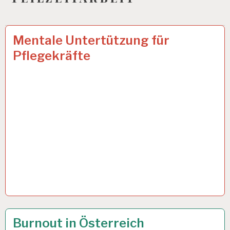
12-
17 FEB. 2025
Mentale Untertützung für
STUNDEN-
Pflegekräfte
ARBEITSTAG…
12-
14 APR. 2024
Burnout in Österreich
STUNDEN-