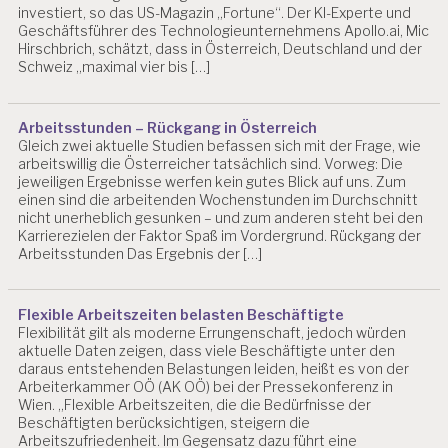
investiert, so das US-Magazin „Fortune“. Der KI-Experte und
Geschäftsführer des Technologieunternehmens Apollo.ai, Mic
Hirschbrich, schätzt, dass in Österreich, Deutschland und der
Schweiz „maximal vier bis […]
Arbeitsstunden – Rückgang in Österreich
Gleich zwei aktuelle Studien befassen sich mit der Frage, wie
arbeitswillig die Österreicher tatsächlich sind. Vorweg: Die
jeweiligen Ergebnisse werfen kein gutes Blick auf uns. Zum
einen sind die arbeitenden Wochenstunden im Durchschnitt
nicht unerheblich gesunken – und zum anderen steht bei den
Karrierezielen der Faktor Spaß im Vordergrund. Rückgang der
Arbeitsstunden Das Ergebnis der […]
Flexible Arbeitszeiten belasten Beschäftigte
Flexibilität gilt als moderne Errungenschaft, jedoch würden
aktuelle Daten zeigen, dass viele Beschäftigte unter den
daraus entstehenden Belastungen leiden, heißt es von der
Arbeiterkammer OÖ (AK OÖ) bei der Pressekonferenz in
Wien. „Flexible Arbeitszeiten, die die Bedürfnisse der
Beschäftigten berücksichtigen, steigern die
Arbeitszufriedenheit. Im Gegensatz dazu führt eine