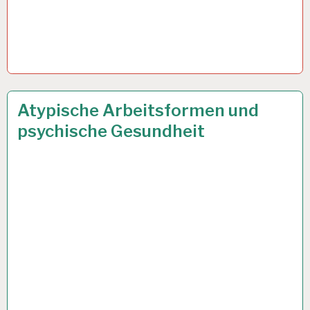
ARBEIT
27 JAN. 2020
Atypische Arbeitsformen und
UND
psychische Gesundheit
GESUNDHEIT…