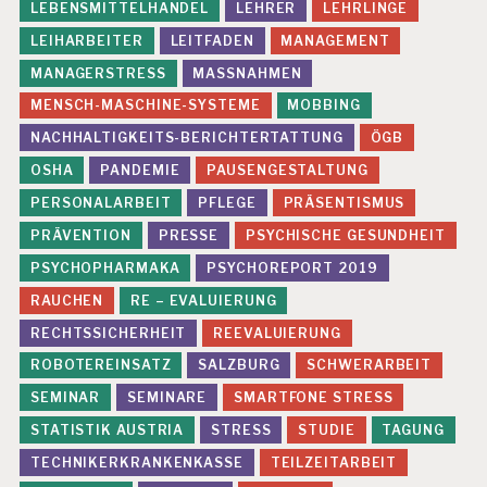
LEBENSMITTELHANDEL
LEHRER
LEHRLINGE
LEIHARBEITER
LEITFADEN
MANAGEMENT
MANAGERSTRESS
MASSNAHMEN
MENSCH-MASCHINE-SYSTEME
MOBBING
NACHHALTIGKEITS-BERICHTERTATTUNG
ÖGB
OSHA
PANDEMIE
PAUSENGESTALTUNG
PERSONALARBEIT
PFLEGE
PRÄSENTISMUS
PRÄVENTION
PRESSE
PSYCHISCHE GESUNDHEIT
PSYCHOPHARMAKA
PSYCHOREPORT 2019
RAUCHEN
RE – EVALUIERUNG
RECHTSSICHERHEIT
REEVALUIERUNG
ROBOTEREINSATZ
SALZBURG
SCHWERARBEIT
SEMINAR
SEMINARE
SMARTFONE STRESS
STATISTIK AUSTRIA
STRESS
STUDIE
TAGUNG
TECHNIKERKRANKENKASSE
TEILZEITARBEIT