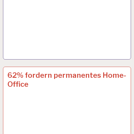
4-
17 SEP. 2020
62% fordern permanentes Home-
TAGE-
Office
WOCHE…