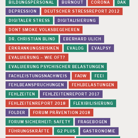
BILDUNGSPERSONAL
BURNOUT
CORONA
DAK
DEPRESSION
DEUTSCHER STRESSREPORT 2012
DIGITALER STRESS
DIGITALISIERUNG
DONT SMOKE VOLKSBEGEHEREN
DR. CHRISTIAN BLIND
EBERHARD ULICH
ERKRANKUNGSRISIKEN
EVALOG
EVALPSY
EVALUIERUNG – WIE OFT?
EVALUIERUNG PSYCHISCHER BELASTUNGEN
FACHLEISTUNGSNACHWEIS
FAOW
FEEI
FEHLBEANSPRUCHUNGEN
FEHLBELASTUNGEN
FEHLZEITEN
FEHLZEITENREPORT 2017
FEHLZEITENREPORT 2018
FLEXIBILISIERUNG
FOLDER
FORUM PRÄVENTION 2018
FORUM SICHERHEIT: SAFETY
FRAGEBOGEN
FÜHRUNGSKRÄFTE
G2 PLUS
GASTRONOMIE