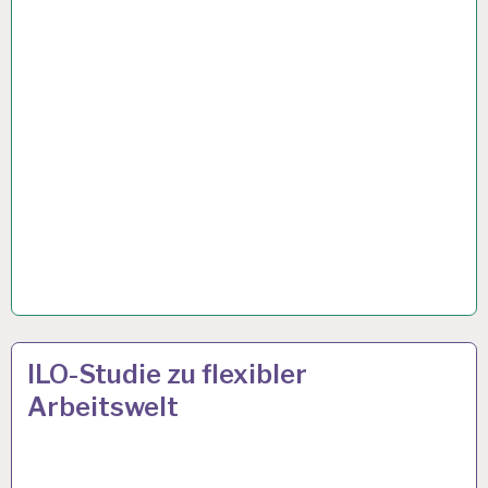
ARBEITSTAG…
4-
9 JAN. 2023
ILO-Studie zu flexibler
TAGE-
Arbeitswelt
WOCHE…