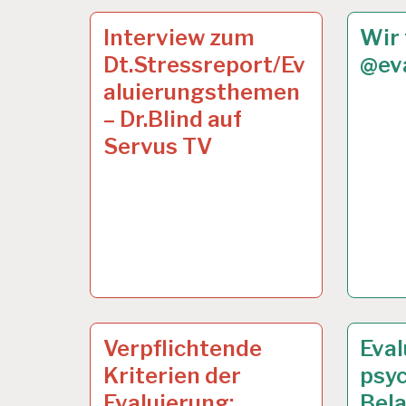
ARBEITSANALYSE…
29 JAN. 2013
ARBEI
25 JAN
Interview zum
Wir 
Dt.Stressreport/Ev
@ev
aluierungsthemen
– Dr.Blind auf
Servus TV
ARBEITSANALYSE…
15 JAN. 2013
ARBEI
14 JAN
Verpflichtende
Eval
Kriterien der
psy
Evaluierung:
Bela