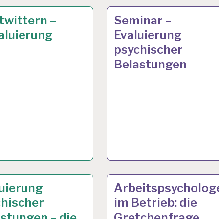
TSANALYSE…
. 2013
ARBEITSANALYSE…
24 JAN. 2013
twittern –
Seminar –
aluierung
Evaluierung
psychischer
Belastungen
TSANALYSE…
. 2013
ARBEITSANALYSE…
10 JAN. 2013
uierung
Arbeitspsycholog
chischer
im Betrieb: die
stungen – die
Gretchenfrage