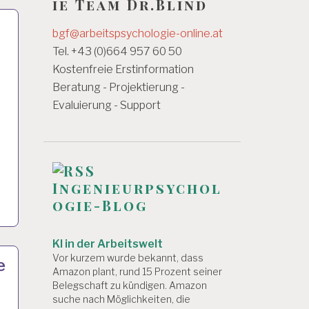
ie Team Dr.Blind
bgf@arbeitspsychologie-online.at
Tel. +43 (0)664 957 60 50
Kostenfreie Erstinformation
Beratung - Projektierung -
Evaluierung - Support
Ingenieurpsychol
ogie-Blog
KI in der Arbeitswelt
Vor kurzem wurde bekannt, dass
e
Amazon plant, rund 15 Prozent seiner
Belegschaft zu kündigen. Amazon
suche nach Möglichkeiten, die