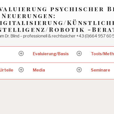
valuierung psychischer 
 Neuerungen:
igitalisierung/Künstlich
ntelligenz/Robotik -Bera
m Dr. Blind – professionell & rechtssicher +43 (0)664 957 60 
Evaluierung/Basis
Tools/Met
expand
expand
child
child
menu
menu
Urteile
Media
Seminare
expand
expand
child
child
menu
menu