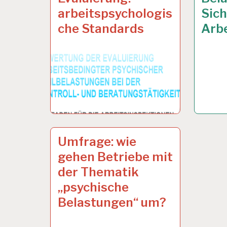
arbeitspsychologis
Sich
che Standards
Arbe
ARBEITSINSPEKTORAT…
3 JAN. 2013
Umfrage: wie
gehen Betriebe mit
der Thematik
„psychische
Belastungen“ um?