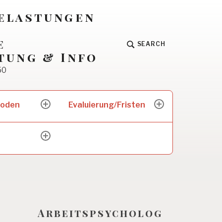
Belastungen
e
SEARCH
tung & Info
50
hoden
Evaluierung/Fristen
expand
expand
child
child
menu
menu
expand
child
menu
Arbeitspsycholog