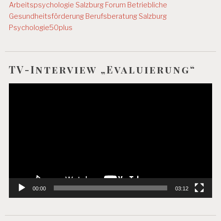
Arbeitspsychologie Salzburg
Forum Betriebliche
Gesundheitsförderung
Berufsberatung Salzburg
Psychologie50plus
TV-Interview „Evaluierung“
Video-
Player
00:00
03:12