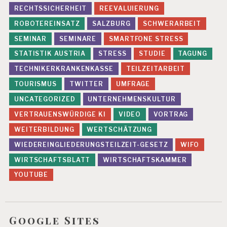
RECHTSSICHERHEIT
REEVALUIERUNG
ROBOTEREINSATZ
SALZBURG
SCHWERARBEIT
SEMINAR
SEMINARE
SMARTFONE STRESS
STATISTIK AUSTRIA
STRESS
STUDIE
TAGUNG
TECHNIKERKRANKENKASSE
TEILZEITARBEIT
TOURISMUS
TWITTER
UMFRAGE
UNCATEGORIZED
UNTERNEHMENSKULTUR
VERTRAUENSWÜRDIGE KI
VIDEO
VORTRAG
WEITERBILDUNG
WERTSCHÄTZUNG
WIEDEREINGLIEDERUNGSTEILZEIT-GESETZ
WIFO
WIRTSCHAFTSBLATT
WIRTSCHAFTSKAMMER
YOUTUBE
Google Sites