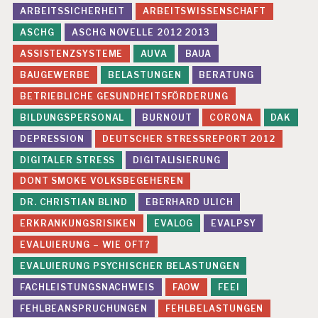
ARBEITSSICHERHEIT
ARBEITSWISSENSCHAFT
ASCHG
ASCHG NOVELLE 2012 2013
ASSISTENZSYSTEME
AUVA
BAUA
BAUGEWERBE
BELASTUNGEN
BERATUNG
BETRIEBLICHE GESUNDHEITSFÖRDERUNG
BILDUNGSPERSONAL
BURNOUT
CORONA
DAK
DEPRESSION
DEUTSCHER STRESSREPORT 2012
DIGITALER STRESS
DIGITALISIERUNG
DONT SMOKE VOLKSBEGEHEREN
DR. CHRISTIAN BLIND
EBERHARD ULICH
ERKRANKUNGSRISIKEN
EVALOG
EVALPSY
EVALUIERUNG – WIE OFT?
EVALUIERUNG PSYCHISCHER BELASTUNGEN
FACHLEISTUNGSNACHWEIS
FAOW
FEEI
FEHLBEANSPRUCHUNGEN
FEHLBELASTUNGEN