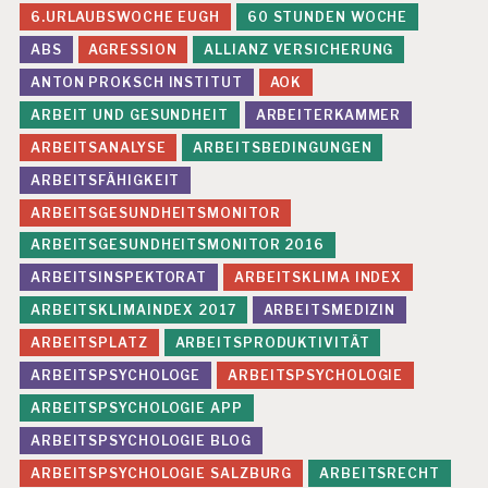
6.URLAUBSWOCHE EUGH
60 STUNDEN WOCHE
ABS
AGRESSION
ALLIANZ VERSICHERUNG
ANTON PROKSCH INSTITUT
AOK
ARBEIT UND GESUNDHEIT
ARBEITERKAMMER
ARBEITSANALYSE
ARBEITSBEDINGUNGEN
ARBEITSFÄHIGKEIT
ARBEITSGESUNDHEITSMONITOR
ARBEITSGESUNDHEITSMONITOR 2016
ARBEITSINSPEKTORAT
ARBEITSKLIMA INDEX
ARBEITSKLIMAINDEX 2017
ARBEITSMEDIZIN
ARBEITSPLATZ
ARBEITSPRODUKTIVITÄT
ARBEITSPSYCHOLOGE
ARBEITSPSYCHOLOGIE
ARBEITSPSYCHOLOGIE APP
ARBEITSPSYCHOLOGIE BLOG
ARBEITSPSYCHOLOGIE SALZBURG
ARBEITSRECHT