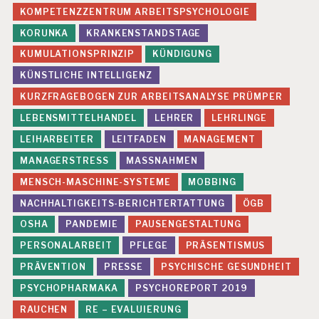
KOMPETENZZENTRUM ARBEITSPSYCHOLOGIE
KORUNKA
KRANKENSTANDSTAGE
KUMULATIONSPRINZIP
KÜNDIGUNG
KÜNSTLICHE INTELLIGENZ
KURZFRAGEBOGEN ZUR ARBEITSANALYSE PRÜMPER
LEBENSMITTELHANDEL
LEHRER
LEHRLINGE
LEIHARBEITER
LEITFADEN
MANAGEMENT
MANAGERSTRESS
MASSNAHMEN
MENSCH-MASCHINE-SYSTEME
MOBBING
NACHHALTIGKEITS-BERICHTERTATTUNG
ÖGB
OSHA
PANDEMIE
PAUSENGESTALTUNG
PERSONALARBEIT
PFLEGE
PRÄSENTISMUS
PRÄVENTION
PRESSE
PSYCHISCHE GESUNDHEIT
PSYCHOPHARMAKA
PSYCHOREPORT 2019
RAUCHEN
RE – EVALUIERUNG