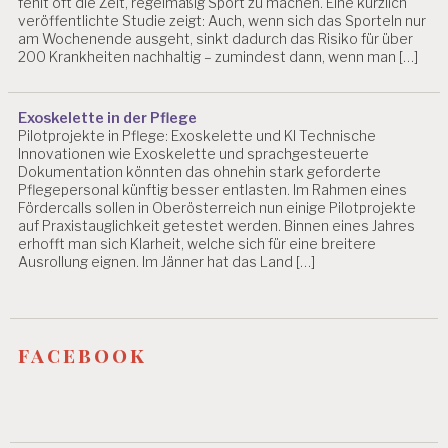
fehlt oft die Zeit, regelmäßig Sport zu machen. Eine kürzlich
veröffentlichte Studie zeigt: Auch, wenn sich das Sporteln nur
am Wochenende ausgeht, sinkt dadurch das Risiko für über
200 Krankheiten nachhaltig – zumindest dann, wenn man […]
Exoskelette in der Pflege
Pilotprojekte in Pflege: Exoskelette und KI Technische
Innovationen wie Exoskelette und sprachgesteuerte
Dokumentation könnten das ohnehin stark geforderte
Pflegepersonal künftig besser entlasten. Im Rahmen eines
Fördercalls sollen in Oberösterreich nun einige Pilotprojekte
auf Praxistauglichkeit getestet werden. Binnen eines Jahres
erhofft man sich Klarheit, welche sich für eine breitere
Ausrollung eignen. Im Jänner hat das Land […]
facebook