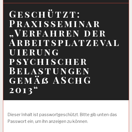
Geschützt:
Praxisseminar
„Verfahren der
Arbeitsplatzeval
uierung
psychischer
Belastungen
gemäß ASchG
2013“
Dieser Inhalt ist passwortgeschützt. Bitte gib unten das
Passwort ein, um ihn anzeigen zu können.