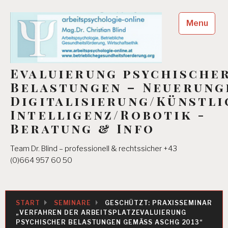
Skip
to
Menu
content
Evaluierung psychische
Belastungen – Neuerung
Digitalisierung/Künstli
Intelligenz/Robotik -
Beratung & Info
Team Dr. Blind – professionell & rechtssicher +43
(0)664 957 60 50
START
SEMINARE
GESCHÜTZT: PRAXISSEMINAR
„VERFAHREN DER ARBEITSPLATZEVALUIERUNG
PSYCHISCHER BELASTUNGEN GEMÄSS ASCHG 2013“