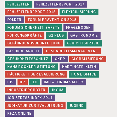
FEHLZEITEN
FEHLZEITENREPORT 2017
FEHLZEITENREPORT 2018
FLEXIBILISIERUNG
FOLDER
FORUM PRÄVENTION 2018
FORUM SICHERHEIT: SAFETY
FRAGEBOGEN
FÜHRUNGSKRÄFTE
G2 PLUS
GASTRONOMIE
GEFÄHRDUNGSBEURTEILUNG
GERICHTSURTEIL
GESUNDE ARBEIT
GESUNDHEITSMANAGEMENT
GESUNDHEITSSCHUTZ
GKPP
GLOBALISIERUNG
HANS BÖCKLER STIFTUNG
HARTINGER-KLEIN
HÄUFIGKEIT DER EVALUIERUNG
HOME OFFICE
IHS
IIR
ILO
IMH – FORUM SAFETY
INDUSTRIEROBOTER
INQUA
JOB STRESS INDEX 2014
JUDIKATUR ZUR EVALUIERUNG
JUGEND
KFZA ONLINE