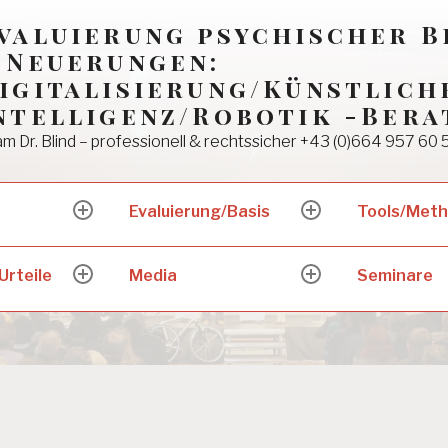
valuierung psychischer 
 Neuerungen:
igitalisierung/Künstlich
ntelligenz/Robotik -Bera
m Dr. Blind – professionell & rechtssicher +43 (0)664 957 60 
Evaluierung/Basis
Tools/Met
expand
expand
child
child
menu
menu
Urteile
Media
Seminare
expand
expand
child
child
menu
menu