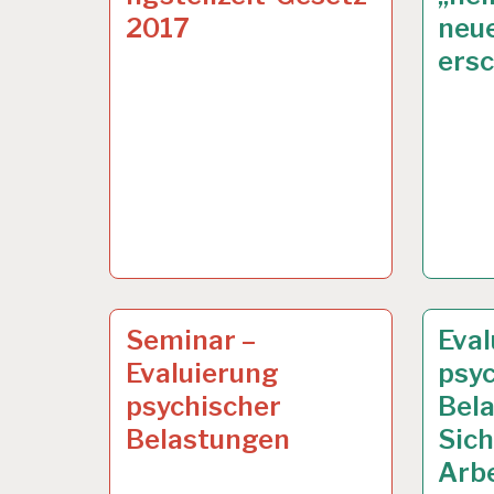
2017
neu
ers
ARBEITSANALYSE…
24 JAN. 2013
ARBEI
14 JAN
Seminar –
Eval
Evaluierung
psy
psychischer
Bela
Belastungen
Sich
Arbe