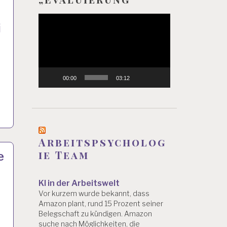
Video-
i
Player
r
00:00
03:12
Arbeitspsycholog
ie Team
e
KI in der Arbeitswelt
Vor kurzem wurde bekannt, dass
Amazon plant, rund 15 Prozent seiner
Belegschaft zu kündigen. Amazon
suche nach Möglichkeiten, die