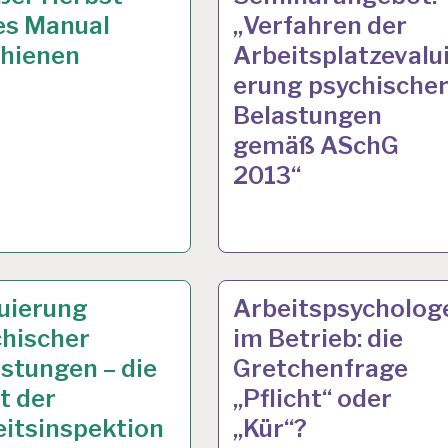
es Manual
„Verfahren der
chienen
Arbeitsplatzevalu
erung psychische
Belastungen
gemäß ASchG
2013“
TSANALYSE…
. 2013
ARBEITSANALYSE…
10 JAN. 2013
uierung
Arbeitspsycholog
chischer
im Betrieb: die
stungen – die
Gretchenfrage
t der
„Pflicht“ oder
itsinspektion
„Kür“?