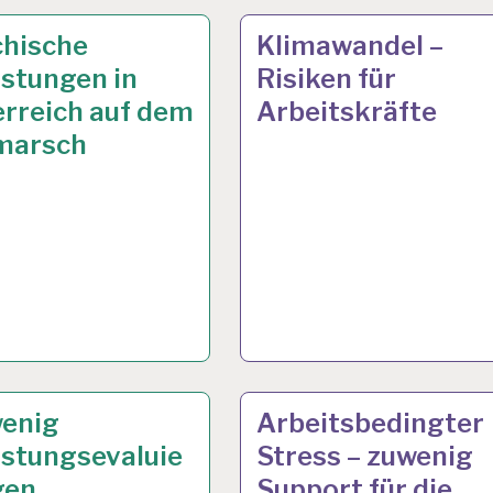
LAUBSWOCHE
. 2024
50PLUS…
25 APR. 2024
chische
Klimawandel –
…
stungen in
Risiken für
rreich auf dem
Arbeitskräfte
marsch
US…
. 2024
12-
8 JAN. 2024
wenig
Arbeitsbedingter
STUNDEN-
astungsevaluie
Stress – zuwenig
ARBEITSTAG…
gen
Support für die