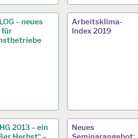
T
RZ 2019
12-
20 FEB. 2019
LOG – neues
Arbeitsklima-
STUNDEN-
 für
Index 2019
DHEIT…
ARBEITSTAG…
nstbetriebe
TSANALYSE…
G. 2013
ARBEITSANALYSE…
8 APR. 2013
HG 2013 – ein
Neues
ßer Herbst“ –
Seminarangebot: