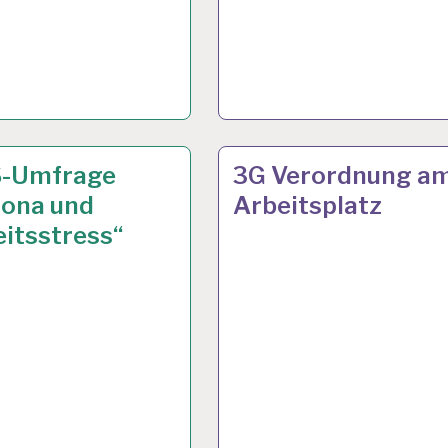
V. 2021
ARBEIT
26 OKT. 2021
S-Umfrage
3G Verordnung a
UND
rona und
Arbeitsplatz
L…
GESUNDHEIT…
itsstress“