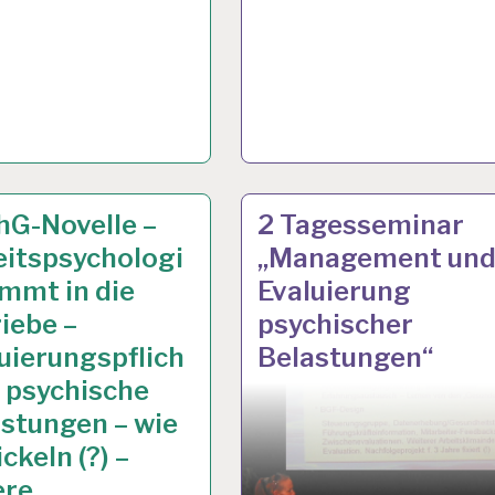
TSANALYSE…
 2012
ARBEITSANALYSE…
3 OKT. 2012
hG-Novelle –
2 Tagesseminar
eitspsychologi
„Management un
mmt in die
Evaluierung
iebe –
psychischer
uierungspflich
Belastungen“
r psychische
stungen – wie
ckeln (?) –
ere