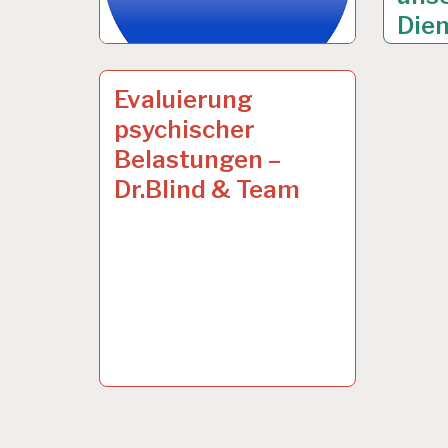
Dien
ARBEITSANALYSE…
14 JUNI 2012
Evaluierung
psychischer
Belastungen –
Dr.Blind & Team