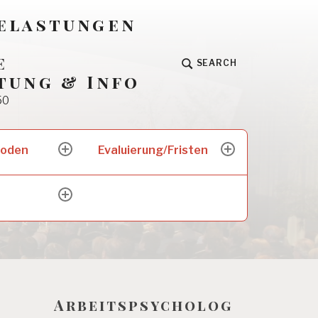
Belastungen
e
SEARCH
tung & Info
50
hoden
Evaluierung/Fristen
expand
expand
child
child
menu
menu
expand
child
menu
Arbeitspsycholog