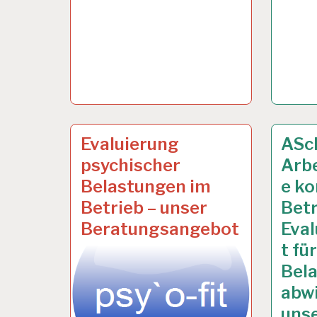
ARBEITSANALYSE…
6 DEZ. 2012
ARBEI
5 DEZ.
Evaluierung
ASc
psychischer
Arb
Belastungen im
e ko
Betrieb – unser
Betr
Beratungsangebot
Eval
t fü
Bela
abwi
uns