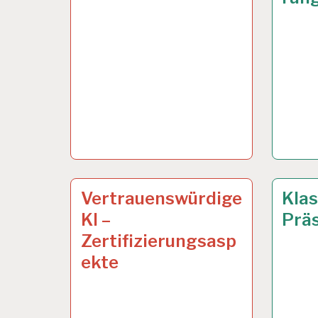
ARBEITSANALYSE…
21 JUNI 2023
12-
26 JAN
Vertrauenswürdige
Klas
STUND
KI –
Prä
ARBEI
Zertifizierungsasp
ekte