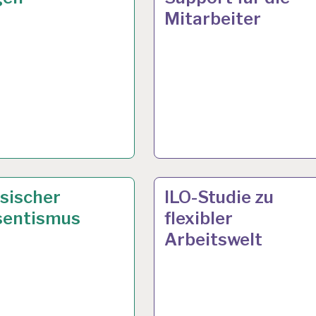
Mitarbeiter
. 2023
4-
9 JAN. 2023
sischer
ILO-Studie zu
EN-
TAGE-
sentismus
flexibler
TSTAG…
WOCHE…
Arbeitswelt